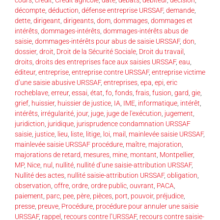
cours
,
crédit
,
Crédit agricole
,
date
,
débats
,
débiteur
,
décision
,
décompte
,
déduction
,
défense entreprise URSSAF
,
demande
,
dette
,
dirigeant
,
dirigeants
,
dom
,
dommages
,
dommages et
intérêts
,
dommages-intérêts
,
dommages-intérêts abus de
saisie
,
dommages-intérêts pour abus de saisie URSSAF
,
don
,
dossier
,
droit
,
Droit de la Sécurité Sociale
,
Droit du travail
,
droits
,
droits des entreprises face aux saisies URSSAF
,
eau
,
éditeur
,
entreprise
,
entreprise contre URSSAF
,
entreprise victime
d’une saisie abusive URSSAF
,
entreprises
,
epa
,
epi
,
eric
rocheblave
,
erreur
,
essai
,
état
,
fo
,
fonds
,
frais
,
fusion
,
gard
,
gie
,
grief
,
huissier
,
huissier de justice
,
IA
,
IME
,
informatique
,
intérêt
,
intérêts
,
irrégularité
,
jour
,
juge
,
juge de l'exécution
,
jugement
,
juridiction
,
juridique
,
jurisprudence condamnation URSSAF
saisie
,
justice
,
lieu
,
liste
,
litige
,
loi
,
mail
,
mainlevée saisie URSSAF
,
mainlevée saisie URSSAF procédure
,
maître
,
majoration
,
majorations de retard
,
mesures
,
mine
,
montant
,
Montpellier
,
MP
,
Nice
,
nul
,
nullité
,
nullité d’une saisie-attribution URSSAF
,
Nullité des actes
,
nullité saisie-attribution URSSAF
,
obligation
,
observation
,
offre
,
ordre
,
ordre public
,
ouvrant
,
PACA
,
paiement
,
parc
,
pee
,
père
,
pièces
,
port
,
pouvoir
,
préjudice
,
presse
,
preuve
,
Procédure
,
procédure pour annuler une saisie
URSSAF
,
rappel
,
recours contre l’URSSAF
,
recours contre saisie-