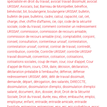
spécialiste en droit du travail
,
avocat travail dissimulé
,
avocat
URSSAF
,
Avocats
,
bal
,
Barreau de Montpellier
,
bénéfice
,
bénévolat
,
bit
,
boulangerie
,
boulangerie URSSAF
,
bulletin
,
bulletin de paie
,
bulletins
,
cadre
,
calcul
,
capacité
,
cat
,
cet
,
charge
,
cher
,
chiffre d'affaires
,
cie
,
cipr
,
code de la sécurité
sociale
,
code du travail
,
comment contester un redressement
URSSAF
,
commission
,
commission de recours amiable
,
commission de recours amiable (cra)
,
comptabilité
,
conjoint
,
conseil
,
consultation
,
contentieux urssaf
,
contestation
,
contestation urssaf
,
contrat
,
contrat de travail
,
contredit
,
contribution
,
contrôle
,
Contrôle URSSAF
,
contrôle URSSAF
travail dissimulé
,
convention
,
cotisation
,
cotisations
,
cotisations sociales
,
coup de main
,
cour
,
cour d'appel
,
Cour
d’appel de Riom
,
cours
,
CRA
,
date
,
décision
,
déclaration
,
déclaration préalable à l'embauche
,
défense
,
défense
redressement URSSAF
,
délit
,
délit de travail dissimulé
,
demande
,
départ
,
dérogation
,
des salariés
,
DIRECCTE
,
dissimulation
,
dissimulation d'emploi
,
dissimulation d'emploi
salarié
,
document
,
don
,
dossier
,
droit
,
Droit de la Sécurité
Sociale
,
Droit du travail
,
durée
,
eau
,
elève
,
embauche
,
emploi
,
employeur
,
enfant
,
entraide
,
entraide amicale
,
entraide
familiale
,
entreprise
,
entreprises
,
epa
,
epi
,
eric rocheblave
,
essai
,