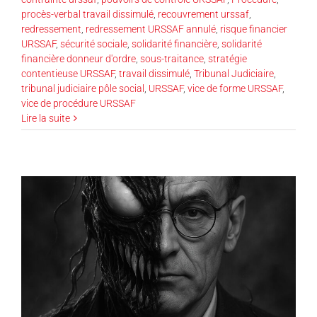
procès-verbal travail dissimulé
,
recouvrement urssaf
,
redressement
,
redressement URSSAF annulé
,
risque financier
URSSAF
,
sécurité sociale
,
solidarité financière
,
solidarité
financière donneur d'ordre
,
sous-traitance
,
stratégie
contentieuse URSSAF
,
travail dissimulé
,
Tribunal Judiciaire
,
tribunal judiciaire pôle social
,
URSSAF
,
vice de forme URSSAF
,
vice de procédure URSSAF
Lire la suite