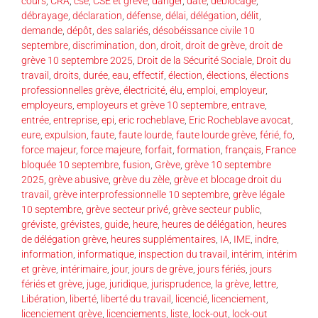
cours
,
CRA
,
cse
,
CSE et grève
,
danger
,
date
,
déblocage
,
débrayage
,
déclaration
,
défense
,
délai
,
délégation
,
délit
,
demande
,
dépôt
,
des salariés
,
désobéissance civile 10
septembre
,
discrimination
,
don
,
droit
,
droit de grève
,
droit de
grève 10 septembre 2025
,
Droit de la Sécurité Sociale
,
Droit du
travail
,
droits
,
durée
,
eau
,
effectif
,
élection
,
élections
,
élections
professionnelles grève
,
électricité
,
élu
,
emploi
,
employeur
,
employeurs
,
employeurs et grève 10 septembre
,
entrave
,
entrée
,
entreprise
,
epi
,
eric rocheblave
,
Eric Rocheblave avocat
,
eure
,
expulsion
,
faute
,
faute lourde
,
faute lourde grève
,
férié
,
fo
,
force majeur
,
force majeure
,
forfait
,
formation
,
français
,
France
bloquée 10 septembre
,
fusion
,
Grève
,
grève 10 septembre
2025
,
grève abusive
,
grève du zèle
,
grève et blocage droit du
travail
,
grève interprofessionnelle 10 septembre
,
grève légale
10 septembre
,
grève secteur privé
,
grève secteur public
,
gréviste
,
grévistes
,
guide
,
heure
,
heures de délégation
,
heures
de délégation grève
,
heures supplémentaires
,
IA
,
IME
,
indre
,
information
,
informatique
,
inspection du travail
,
intérim
,
intérim
et grève
,
intérimaire
,
jour
,
jours de grève
,
jours fériés
,
jours
fériés et grève
,
juge
,
juridique
,
jurisprudence
,
la grève
,
lettre
,
Libération
,
liberté
,
liberté du travail
,
licencié
,
licenciement
,
licenciement grève
,
licenciements
,
liste
,
lock-out
,
lock-out