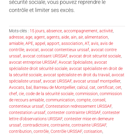
sécurité sociale, vous pouvez reprendre le
contrôle et limiter ses excès.
Mots-clés :
15 jours
,
absence
,
accompagnement
,
activité
,
adresse
,
age
,
agent
,
agents
,
aide
,
ain
,
air
,
alimentation
,
amiable
,
APE
,
appel
,
apport
,
association
,
AT
,
avis
,
avis de
contrôle
,
avocat
,
avocat contentieux urssaf
,
avocat contre
urssaf
,
avocat cotisant URSSAF
,
avocat droit sécurité sociale
,
avocat entreprise URSSAF
,
Avocat Spécialiste
,
avocat
spécialiste droit sécurité sociale
,
avocat spécialiste en droit de
la sécurité sociale
,
avocat spécialiste en droit du travail
,
avocat
spécialiste urssaf
,
avocat URSSAF
,
avocat urssaf montpellier
,
Avocats
,
bal
,
Barreau de Montpellier
,
calcul
,
cat
,
certificat
,
cet
,
chef
,
cie
,
code de la sécurité sociale
,
commission
,
commission
de recours amiable
,
communication
,
compte
,
conseil
,
contentieux urssaf
,
Contestation redressement URSSAF
,
contestation urssaf
,
contester contrainte URSSAF
,
contester
lettre d’observations URSSAF
,
contester mise en demeure
urssaf
,
contradictoire
,
contrainte
,
contrainte URSSAF
,
contribution
,
contrôle
,
Contrôle URSSAF
,
cotisation
,