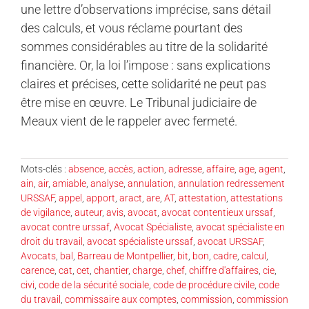
une lettre d’observations imprécise, sans détail
des calculs, et vous réclame pourtant des
sommes considérables au titre de la solidarité
financière. Or, la loi l’impose : sans explications
claires et précises, cette solidarité ne peut pas
être mise en œuvre. Le Tribunal judiciaire de
Meaux vient de le rappeler avec fermeté.
Mots-clés :
absence
,
accès
,
action
,
adresse
,
affaire
,
age
,
agent
,
ain
,
air
,
amiable
,
analyse
,
annulation
,
annulation redressement
URSSAF
,
appel
,
apport
,
aract
,
are
,
AT
,
attestation
,
attestations
de vigilance
,
auteur
,
avis
,
avocat
,
avocat contentieux urssaf
,
avocat contre urssaf
,
Avocat Spécialiste
,
avocat spécialiste en
droit du travail
,
avocat spécialiste urssaf
,
avocat URSSAF
,
Avocats
,
bal
,
Barreau de Montpellier
,
bit
,
bon
,
cadre
,
calcul
,
carence
,
cat
,
cet
,
chantier
,
charge
,
chef
,
chiffre d'affaires
,
cie
,
civi
,
code de la sécurité sociale
,
code de procédure civile
,
code
du travail
,
commissaire aux comptes
,
commission
,
commission