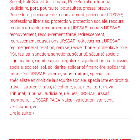
Social
,
Pôle Social du Tribunal
,
Pôle Social du Tribunal
Judiciaire
,
port
,
poursuite
,
poursuites
,
presse
,
preuve
,
Procédure
,
procédure de recouvrement
,
procédure URSSAF
,
professions libérales
,
protection
,
protection sociale
,
recours
,
recours amiable
,
recours contre URSSAF
,
recours URSSAF
,
recouvrement
,
recouvrement forcé
,
redressement
,
redressement cotisations URSSAF
,
redressement URSSAF
,
régime général
,
relation
,
remise
,
revue
,
rhône
,
rocheblave
,
rôle
,
RSI
,
rss
,
sa
,
sanction
,
sanctions
,
sécurité
,
sécurité sociale
,
signification
,
signification irrégulière
,
signification par huissier
,
sociale
,
société
,
sol
,
solidarité
,
solidarité financière
,
solidarité
financière URSSAF
,
somme
,
sous-traitant
,
spécialiste
,
spécialiste en droit de la sécurité sociale
,
spécialiste en droit du
travail
,
stratégie
,
tass
,
téléphone
,
test
,
tiers
,
tom
,
travail
,
Tribunal
,
Tribunal Judiciaire
,
ue
,
ues
,
URSSAF
,
urssaf
montpellier
,
URSSAF PACA
,
valeur
,
validation
,
var
,
vent
,
vérification
,
vol
Lire la suite