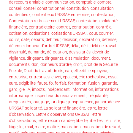
de recours amiable
,
communication
,
comptable
,
compte
,
conseil
,
conseil constitutionnel
,
constitution
,
consultation
,
contentieux
,
contentieux URSSAF entreprise
,
contestation
,
Contestation redressement URSSAF
,
contestation solidarité
financière
,
contradictoire
,
contrat
,
contribution
,
contrôle
,
cotisation
,
cotisations
,
cotisations URSSAF
,
cour
,
courrier
,
cours
,
date
,
débats
,
débiteur
,
décision
,
déclaration
,
défense
,
défense donneur d’ordre URSSAF
,
délai
,
délit
,
délit de travail
dissimulé
,
demande
,
dérogation
,
des salariés
,
devoir de
vigilance
,
dirigeant
,
dirigeants
,
dissimulation
,
document
,
documents
,
don
,
donneurs d’ordre
,
droit
,
Droit de la Sécurité
Sociale
,
Droit du travail
,
droits
,
eau
,
effectif
,
employeur
,
entreprise
,
entreprises
,
envoi
,
epa
,
epi
,
eric rocheblave
,
essai
,
eure
,
exigibilité
,
faute
,
fo
,
forfait
,
formation
,
fusion
,
garantie
,
gard
,
gie
,
IA
,
impôts
,
indépendant
,
information
,
informations
,
informatique
,
inspecteur du recouvrement
,
irrégularité
,
irrégularités
,
jour
,
juge
,
juridique
,
jurisprudence
,
jurisprudence
URSSAF solidarité
,
La solidarité financière
,
lettre
,
lettre
d'observation
,
Lettre d'observations URSSAF
,
lettre
d'observations
,
lettre recommandée
,
liberté
,
libertés
,
lieu
,
liste
,
litige
,
loi
,
mail
,
maire
,
maître
,
majoration
,
majoration de retard
,
matif
,
ménage
,
mentions
,
mine
,
mise en demeure
,
mission
,