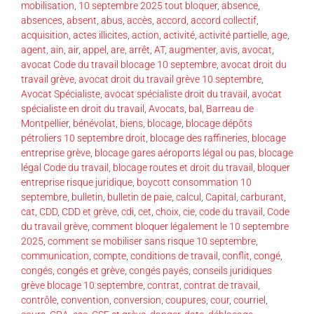
mobilisation
,
10 septembre 2025 tout bloquer
,
absence
,
absences
,
absent
,
abus
,
accès
,
accord
,
accord collectif
,
acquisition
,
actes illicites
,
action
,
activité
,
activité partielle
,
age
,
agent
,
ain
,
air
,
appel
,
are
,
arrêt
,
AT
,
augmenter
,
avis
,
avocat
,
avocat Code du travail blocage 10 septembre
,
avocat droit du
travail grève
,
avocat droit du travail grève 10 septembre
,
Avocat Spécialiste
,
avocat spécialiste droit du travail
,
avocat
spécialiste en droit du travail
,
Avocats
,
bal
,
Barreau de
Montpellier
,
bénévolat
,
biens
,
blocage
,
blocage dépôts
pétroliers 10 septembre droit
,
blocage des raffineries
,
blocage
entreprise grève
,
blocage gares aéroports légal ou pas
,
blocage
légal Code du travail
,
blocage routes et droit du travail
,
bloquer
entreprise risque juridique
,
boycott consommation 10
septembre
,
bulletin
,
bulletin de paie
,
calcul
,
Capital
,
carburant
,
cat
,
CDD
,
CDD et grève
,
cdi
,
cet
,
choix
,
cie
,
code du travail
,
Code
du travail grève
,
comment bloquer légalement le 10 septembre
2025
,
comment se mobiliser sans risque 10 septembre
,
communication
,
compte
,
conditions de travail
,
conflit
,
congé
,
congés
,
congés et grève
,
congés payés
,
conseils juridiques
grève blocage 10 septembre
,
contrat
,
contrat de travail
,
contrôle
,
convention
,
conversion
,
coupures
,
cour
,
courriel
,