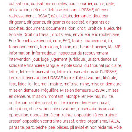
cotisations
,
cotisations sociales
,
cour
,
courrier
,
cours
,
date
,
déclaration
,
défense
,
défense cotisant URSSAF
,
défense
redressement URSSAF
,
délai
,
délais
,
demande
,
directeur
,
dirigeant
,
dirigeants
,
dirigeants de société
,
dirigeants de
sociétés
,
document
,
documents
,
don
,
droit
,
Droit de la Sécurité
Sociale
,
Droit du travail
,
droits
,
eau
,
envoi
,
epi
,
eric rocheblave
,
Eric Rocheblave avocat
,
eure
,
FAQ
,
faute
,
financement
,
fo
,
fonctionnement
,
formation
,
fusion
,
gie
,
heure
,
huissier
,
IA
,
IME
,
information
,
informatique
,
inspecteur du recouvrement
,
intervention
,
jour
,
juge
,
jugement
,
juridique
,
jurisprudence
,
La
solidarité financière
,
langue
,
le pôle social du tribunal judiciaire
,
lettre
,
lettre d'observation
,
lettre d'observations de l'URSSAF
,
Lettre d'observations URSSAF
,
lettre d'observations
,
libérale
,
liste
,
litige
,
loi
,
lot
,
mail
,
maître
,
maîtrise
,
mine
,
mise en demeure
,
mise en demeure irrégulière
,
Mise en demeure URSSAF
,
mises
en demeure
,
mission
,
montant
,
Montpellier
,
MP
,
nul
,
nullité
,
nullité contrainte urssaf
,
nullité mise en demeure urssaf
,
obligation
,
observation
,
observations
,
observations urssaf
,
opposition
,
opposition à contrainte
,
opposition à contrainte
urssaf
,
opposition contrainte urssaf
,
ordre
,
organisme
,
PACA
,
parasite
,
parc
,
pêche
,
pee
,
pièces
,
pli avisé et non réclamé
,
Pôle