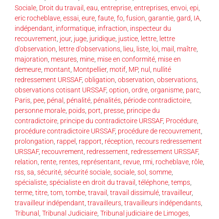
Sociale
,
Droit du travail
,
eau
,
entreprise
,
entreprises
,
envoi
,
epi
,
eric rocheblave
,
essai
,
eure
,
faute
,
fo
,
fusion
,
garantie
,
gard
,
IA
,
indépendant
,
informatique
,
infraction
,
inspecteur du
recouvrement
,
jour
,
juge
,
juridique
,
justice
,
lettre
,
lettre
d'observation
,
lettre d'observations
,
lieu
,
liste
,
loi
,
mail
,
maître
,
majoration
,
mesures
,
mine
,
mise en conformité
,
mise en
demeure
,
montant
,
Montpellier
,
motif
,
MP
,
nul
,
nullité
redressement URSSAF
,
obligation
,
observation
,
observations
,
observations cotisant URSSAF
,
option
,
ordre
,
organisme
,
parc
,
Paris
,
pee
,
pénal
,
pénalité
,
pénalités
,
période contradictoire
,
personne morale
,
poids
,
port
,
presse
,
principe du
contradictoire
,
principe du contradictoire URSSAF
,
Procédure
,
procédure contradictoire URSSAF
,
procédure de recouvrement
,
prolongation
,
rappel
,
rapport
,
réception
,
recours redressement
URSSAF
,
recouvrement
,
redressement
,
redressement URSSAF
,
relation
,
rente
,
rentes
,
représentant
,
revue
,
rmi
,
rocheblave
,
rôle
,
rss
,
sa
,
sécurité
,
sécurité sociale
,
sociale
,
sol
,
somme
,
spécialiste
,
spécialiste en droit du travail
,
téléphone
,
temps
,
terme
,
titre
,
tom
,
tombe
,
travail
,
travail dissimulé
,
travailleur
,
travailleur indépendant
,
travailleurs
,
travailleurs indépendants
,
Tribunal
,
Tribunal Judiciaire
,
Tribunal judiciaire de Limoges
,