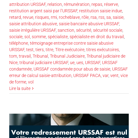
attribution URSSAF
,
relation
,
rémunération
,
repas
,
réserve
,
restitution argent saisi par l’URSSAF
,
restitution saisie indue
,
retard
,
revue
,
risques
,
rmi
,
rocheblave
,
rôle
,
rsa
,
rss
,
sa
,
saisie
,
saisie attribution abusive
,
saisie bancaire abusive URSSAF
,
saisie irrégulière URSSAF
,
sanction
,
sécurité
,
sécurité sociale
,
sociale
,
sol
,
somme
,
spécialiste
,
spécialiste en droit du travail
,
téléphone
,
témoignage entreprise contre saisie abusive
URSSAF
,
test
,
tiers
,
titre
,
Titre exécutoire
,
titres exécutoires
,
tom
,
travail
,
Tribunal
,
Tribunal Judiciaire
,
Tribunal judiciaire de
Nice
,
tribunal judiciaire URSSAF
,
ue
,
ues
,
URSSAF
,
URSSAF
condamnée
,
URSSAF condamnée pour abus de saisie
,
URSSAF
erreur de calcul saisie-attribution
,
URSSAF PACA
,
var
,
vent
,
vice
de forme
,
vol
Lire la suite