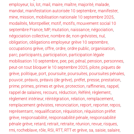
employeur
,
loi
,
lot
,
mail
,
maire
,
maître
,
majorité
,
malade
,
mandat
,
manifestation autorisée 10 septembre
,
manifester
,
mine
,
mission
,
mobilisation nationale 10 septembre 2025
,
modalités
,
Montpellier
,
motif
,
motifs
,
mouvement social 10
septembre France
,
MP
,
mutation
,
naissance
,
négociation
,
négociation collective
,
nombre de
,
non-grévistes
,
nul
,
obligation
,
obligations employeur grève 10 septembre
,
occupations grève
,
offre
,
ordre
,
ordre public
,
organisation
,
parc
,
participants
,
participation
,
participation légale
mobilisation 10 septembre
,
pee
,
pei
,
pénal
,
pension
,
personnes
,
peut-on tout bloquer le 10 septembre 2025
,
pilote
,
piquets de
grève
,
politique
,
port
,
poursuite
,
poursuites
,
poursuites pénales
,
pouvoir
,
préavis
,
préavis (de grève)
,
préfet
,
presse
,
prestation
,
prime
,
primes
,
primes et grève
,
protection
,
raffineries
,
rappel
,
rappel de salaires
,
recours
,
réduction
,
Référé
,
règlement
,
règlement intérieur
,
réintégration
,
relation
,
remplacement
,
remplacement grévistes
,
renonciation
,
report
,
reporter
,
repos
,
représentant
,
requalification
,
réquisition
,
réquisition préfet
grève
,
responsabilité
,
responsabilité pénale
,
responsabilité
pénale grève
,
retard
,
retrait
,
retraite
,
réunion
,
revue
,
risques
,
rmi
,
rocheblave
,
rôle
,
RSI
,
RTT
,
RTT et grève
,
sa
,
saisie
,
salaire
,