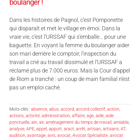
boulanger !
Dans les histoires de Pagnol, c’est Pomponette
qui disparaît et met le village en émoi. Dans la
vraie vie, c’est l’URSSAF qui s’emballe… pour une
baguette. En voyant la femme du boulanger aider
son mari derrière le comptoir, l’inspection du
travail a crié au travail dissimulé et l’URSSAF a
réclamé plus de 7.000 euros. Mais la Cour d’appel
de Riom a tranché : un coup de main familial n’est
pas un emploi caché.
Mots-clés :
absence
,
abus
,
accord
,
accord collectif
,
action
,
actions
,
activité
,
administration
,
affaire
,
age
,
aide
,
aide
ponctuelle
,
ain
,
air
,
aménagement du temps de travail
,
amiable
,
analyse
,
APE
,
appel
,
apport
,
aract
,
arrêt
,
artisan
,
artisans
,
AT
,
audition
,
avantage
,
avis
,
avocat
,
Avocat Spécialiste
,
avocat