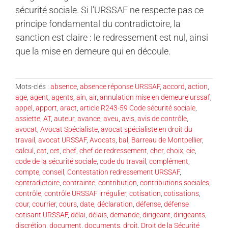
sécurité sociale. Si l’URSSAF ne respecte pas ce
principe fondamental du contradictoire, la
sanction est claire : le redressement est nul, ainsi
que la mise en demeure qui en découle.
Mots-clés :
absence
,
absence réponse URSSAF
,
accord
,
action
,
age
,
agent
,
agents
,
ain
,
air
,
annulation mise en demeure urssaf
,
appel
,
apport
,
aract
,
article R243-59 Code sécurité sociale
,
assiette
,
AT
,
auteur
,
avance
,
aveu
,
avis
,
avis de contrôle
,
avocat
,
Avocat Spécialiste
,
avocat spécialiste en droit du
travail
,
avocat URSSAF
,
Avocats
,
bal
,
Barreau de Montpellier
,
calcul
,
cat
,
cet
,
chef
,
chef de redressement
,
cher
,
choix
,
cie
,
code de la sécurité sociale
,
code du travail
,
complément
,
compte
,
conseil
,
Contestation redressement URSSAF
,
contradictoire
,
contrainte
,
contribution
,
contributions sociales
,
contrôle
,
contrôle URSSAF irrégulier
,
cotisation
,
cotisations
,
cour
,
courrier
,
cours
,
date
,
déclaration
,
défense
,
défense
cotisant URSSAF
,
délai
,
délais
,
demande
,
dirigeant
,
dirigeants
,
discrétion
,
document
,
documents
,
droit
,
Droit de la Sécurité