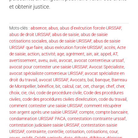
et obtenir justice.
Mots-clés :
absence
,
abus
,
abus d’exécution forcée URSSAF
,
abus de droit URSSAF
,
abus de saisie
,
abus de saisie
cotisations sociales
,
abus de saisie URSSAF
,
abus de saisie
URSSAF que faire
,
abus exécution forcée URSSAF
,
accès
,
Acte
de saisie
,
action
,
activité
,
age
,
agrément
,
ain
,
air
,
appel
,
AT
,
avertissement
,
aveu
,
avis
,
avocat
,
avocat contentieux urssaf
,
avocat pour contester une saisie URSSAF
,
Avocat Spécialiste
,
avocat spécialiste contentieux URSSAF
,
avocat spécialiste en
droit du travail
,
avocat URSSAF
,
Avocats
,
bal
,
banque
,
Barreau
de Montpellier
,
bénéfice
,
bit
,
calcul
,
cat
,
cet
,
charge
,
chef
,
cher
,
choix
,
cie
,
civi
,
code de procédure civile
,
Code des procédures
civiles
,
code des procédures civiles d'exécution
,
code du travail
,
comment contester une saisie URSSAF
,
comment récupérer
son argent après une saisie URSSAF
,
compte
,
compte bancaire
,
condamnation URSSAF PACA
,
contestation contrainte urssaf
,
contestation judiciaire saisie URSSAF
,
contestation saisie
URSSAF
,
contrainte
,
contrôle
,
cotisation
,
cotisations
,
cour
,