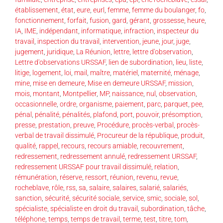
établissement
,
état
,
eure
,
eurl
,
femme
,
femme du boulanger
,
fo
,
fonctionnement
,
forfait
,
fusion
,
gard
,
gérant
,
grossesse
,
heure
,
IA
,
IME
,
indépendant
,
informatique
,
infraction
,
inspecteur du
travail
,
inspection du travail
,
intervention
,
jeune
,
jour
,
juge
,
jugement
,
juridique
,
La Réunion
,
lettre
,
lettre d'observation
,
Lettre d'observations URSSAF
,
lien de subordination
,
lieu
,
liste
,
litige
,
logement
,
loi
,
mail
,
maître
,
matériel
,
maternité
,
ménage
,
mine
,
mise en demeure
,
Mise en demeure URSSAF
,
mission
,
mois
,
montant
,
Montpellier
,
MP
,
naissance
,
nul
,
observation
,
occasionnelle
,
ordre
,
organisme
,
paiement
,
parc
,
parquet
,
pee
,
pénal
,
pénalité
,
pénalités
,
plafond
,
port
,
pouvoir
,
présomption
,
presse
,
prestation
,
preuve
,
Procédure
,
procès-verbal
,
procès-
verbal de travail dissimulé
,
Procureur de la république
,
produit
,
qualité
,
rappel
,
recours
,
recours amiable
,
recouvrement
,
redressement
,
redressement annulé
,
redressement URSSAF
,
redressement URSSAF pour travail dissimulé
,
relation
,
rémunération
,
réserve
,
ressort
,
réunion
,
revenu
,
revue
,
rocheblave
,
rôle
,
rss
,
sa
,
salaire
,
salaires
,
salarié
,
salariés
,
sanction
,
sécurité
,
sécurité sociale
,
service
,
smic
,
sociale
,
sol
,
spécialiste
,
spécialiste en droit du travail
,
subordination
,
tâche
,
téléphone
,
temps
,
temps de travail
,
terme
,
test
,
titre
,
tom
,