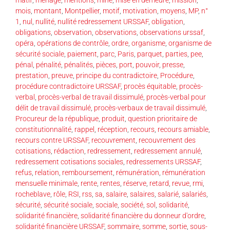
mois
,
montant
,
Montpellier
,
motif
,
motivation
,
moyens
,
MP
,
n°
1
,
nul
,
nullité
,
nullité redressement URSSAF
,
obligation
,
obligations
,
observation
,
observations
,
observations urssaf
,
opéra
,
opérations de contrôle
,
ordre
,
organisme
,
organisme de
sécurité sociale
,
paiement
,
parc
,
Paris
,
parquet
,
parties
,
pee
,
pénal
,
pénalité
,
pénalités
,
pièces
,
port
,
pouvoir
,
presse
,
prestation
,
preuve
,
principe du contradictoire
,
Procédure
,
procédure contradictoire URSSAF
,
procès équitable
,
procès-
verbal
,
procès-verbal de travail dissimulé
,
procès-verbal pour
délit de travail dissimulé
,
procès-verbaux de travail dissimulé
,
Procureur de la république
,
produit
,
question prioritaire de
constitutionnalité
,
rappel
,
réception
,
recours
,
recours amiable
,
recours contre URSSAF
,
recouvrement
,
recouvrement des
cotisations
,
rédaction
,
redressement
,
redressement annulé
,
redressement cotisations sociales
,
redressements URSSAF
,
refus
,
relation
,
remboursement
,
rémunération
,
rémunération
mensuelle minimale
,
rente
,
rentes
,
réserve
,
retard
,
revue
,
rmi
,
rocheblave
,
rôle
,
RSI
,
rss
,
sa
,
salaire
,
salaires
,
salarié
,
salariés
,
sécurité
,
sécurité sociale
,
sociale
,
société
,
sol
,
solidarité
,
solidarité financière
,
solidarité financière du donneur d'ordre
,
solidarité financière URSSAF
,
sommaire
,
somme
,
sortie
,
sous-