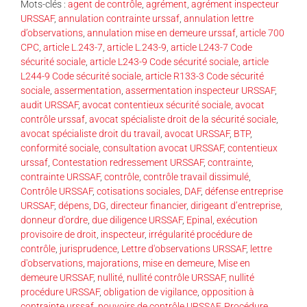
Mots-clés :
agent de contrôle
,
agrément
,
agrément inspecteur
URSSAF
,
annulation contrainte urssaf
,
annulation lettre
d’observations
,
annulation mise en demeure urssaf
,
article 700
CPC
,
article L.243-7
,
article L.243-9
,
article L243-7 Code
sécurité sociale
,
article L243-9 Code sécurité sociale
,
article
L244-9 Code sécurité sociale
,
article R133-3 Code sécurité
sociale
,
assermentation
,
assermentation inspecteur URSSAF
,
audit URSSAF
,
avocat contentieux sécurité sociale
,
avocat
contrôle urssaf
,
avocat spécialiste droit de la sécurité sociale
,
avocat spécialiste droit du travail
,
avocat URSSAF
,
BTP
,
conformité sociale
,
consultation avocat URSSAF
,
contentieux
urssaf
,
Contestation redressement URSSAF
,
contrainte
,
contrainte URSSAF
,
contrôle
,
contrôle travail dissimulé
,
Contrôle URSSAF
,
cotisations sociales
,
DAF
,
défense entreprise
URSSAF
,
dépens
,
DG
,
directeur financier
,
dirigeant d’entreprise
,
donneur d'ordre
,
due diligence URSSAF
,
Epinal
,
exécution
provisoire de droit
,
inspecteur
,
irrégularité procédure de
contrôle
,
jurisprudence
,
Lettre d'observations URSSAF
,
lettre
d'observations
,
majorations
,
mise en demeure
,
Mise en
demeure URSSAF
,
nullité
,
nullité contrôle URSSAF
,
nullité
procédure URSSAF
,
obligation de vigilance
,
opposition à
contrainte urssaf
,
pouvoirs de contrôle URSSAF
,
Procédure
,