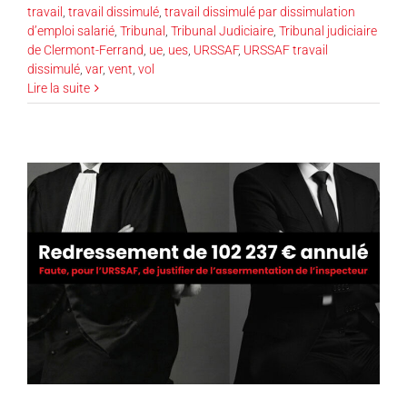
travail
,
travail dissimulé
,
travail dissimulé par dissimulation
d’emploi salarié
,
Tribunal
,
Tribunal Judiciaire
,
Tribunal judiciaire
de Clermont-Ferrand
,
ue
,
ues
,
URSSAF
,
URSSAF travail
dissimulé
,
var
,
vent
,
vol
Lire la suite