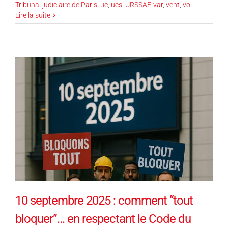
Tribunal judiciaire de Paris
,
ue
,
ues
,
URSSAF
,
var
,
vent
,
vol
Lire la suite
10 septembre 2025 : comment “tout
bloquer”… en respectant le Code du