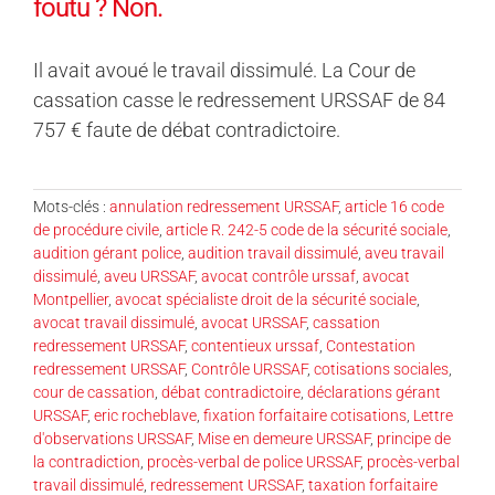
foutu ? Non.
Il avait avoué le travail dissimulé. La Cour de
cassation casse le redressement URSSAF de 84
757 € faute de débat contradictoire.
Mots-clés :
annulation redressement URSSAF
,
article 16 code
de procédure civile
,
article R. 242-5 code de la sécurité sociale
,
audition gérant police
,
audition travail dissimulé
,
aveu travail
dissimulé
,
aveu URSSAF
,
avocat contrôle urssaf
,
avocat
Montpellier
,
avocat spécialiste droit de la sécurité sociale
,
avocat travail dissimulé
,
avocat URSSAF
,
cassation
redressement URSSAF
,
contentieux urssaf
,
Contestation
redressement URSSAF
,
Contrôle URSSAF
,
cotisations sociales
,
cour de cassation
,
débat contradictoire
,
déclarations gérant
URSSAF
,
eric rocheblave
,
fixation forfaitaire cotisations
,
Lettre
d'observations URSSAF
,
Mise en demeure URSSAF
,
principe de
la contradiction
,
procès-verbal de police URSSAF
,
procès-verbal
travail dissimulé
,
redressement URSSAF
,
taxation forfaitaire