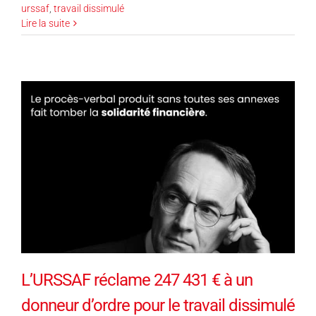
urssaf
,
travail dissimulé
Lire la suite
L’URSSAF réclame 247 431 € à un
donneur d’ordre pour le travail dissimulé