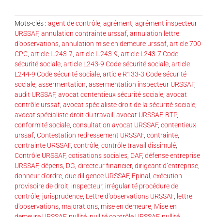
Mots-clés :
agent de contrôle
,
agrément
,
agrément inspecteur
URSSAF
,
annulation contrainte urssaf
,
annulation lettre
d’observations
,
annulation mise en demeure urssaf
,
article 700
CPC
,
article L.243-7
,
article L.243-9
,
article L243-7 Code
sécurité sociale
,
article L243-9 Code sécurité sociale
,
article
L244-9 Code sécurité sociale
,
article R133-3 Code sécurité
sociale
,
assermentation
,
assermentation inspecteur URSSAF
,
audit URSSAF
,
avocat contentieux sécurité sociale
,
avocat
contrôle urssaf
,
avocat spécialiste droit de la sécurité sociale
,
avocat spécialiste droit du travail
,
avocat URSSAF
,
BTP
,
conformité sociale
,
consultation avocat URSSAF
,
contentieux
urssaf
,
Contestation redressement URSSAF
,
contrainte
,
contrainte URSSAF
,
contrôle
,
contrôle travail dissimulé
,
Contrôle URSSAF
,
cotisations sociales
,
DAF
,
défense entreprise
URSSAF
,
dépens
,
DG
,
directeur financier
,
dirigeant d’entreprise
,
donneur d'ordre
,
due diligence URSSAF
,
Epinal
,
exécution
provisoire de droit
,
inspecteur
,
irrégularité procédure de
contrôle
,
jurisprudence
,
Lettre d'observations URSSAF
,
lettre
d'observations
,
majorations
,
mise en demeure
,
Mise en
demeure URSSAF
,
nullité
,
nullité contrôle URSSAF
,
nullité