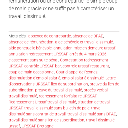
rémunération ou une contrepartie, le simple coup
de main gracieux ne suffit pas à caractériser un
travail dissimulé.
Mots-clés :
absence de contrepartie
,
absence de DPAE
,
absence de rémunération
,
aide bénévole et travail dissimulé
,
aide ponctuelle bénévole
,
annulation mise en demeure urssaf
,
annulation redressement URSSAF
,
arrêt du 4 mars 2026
,
classement sans suite pénal
,
Contestation redressement
URSSAF
,
contrôle URSSAF bar
,
controle urssaf restaurant
,
coup de main occasionnel
,
Cour d’appel de Rennes
,
dissimulation d'emploi salarié
,
emploi salarié dissimulé
,
Lettre
d'observations URSSAF
,
lien de subordination
,
preuve du lien de
subordination
,
preuve du travail dissimulé
,
procès-verbal
travail dissimulé
,
redressement forfaitaire URSSAF
,
Redressement Urssaf travail dissimulé
,
situation de travail
URSSAF
,
travail dissimulé sans bulletin de paie
,
travail
dissimulé sans contrat de travail
,
travail dissimulé sans DPAE
,
travail dissimulé sans lien de subordination
,
travail dissimulé
urssaf
,
URSSAF Bretagne