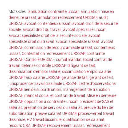
Mots-clés :
annulation contrainte urssaf
,
annulation mise en
demeure urssaf
,
annulation redressement URSSAF
,
audit
URSSAF
,
avocat contentieux urssaf
,
avocat droit de la sécurité
sociale
,
avocat droit du travail
,
avocat spécialisé urssaf
,
avocat spécialiste droit de la sécurité sociale
,
avocat
spécialiste droit du travail
,
avocat spécialiste urssaf
,
avocat
URSSAF
,
commission de recours amiable urssaf
,
contentieux
urssaf
,
Contestation redressement URSSAF
,
contrainte
URSSAF
,
Contrôle URSSAF
,
cumul mandat social contrat de
travail
,
défense contrôle URSSAF
,
dirigeant de fait
,
dissimulation d'emploi salarié
,
dissimulation emploi salarié
URSSAF
,
faux salarié URSSAF
,
gérance de fait
,
gérant de fait
,
jurisprudence travail dissimulé URSSAF
,
Lettre d'observations
URSSAF
,
lien de subordination
,
management de transition
URSSAF
,
mandat social et contrat de travail
,
Mise en demeure
URSSAF
,
opposition à contrainte urssaf
,
président de SAS et
salariat
,
prestation de services ou salariat
,
preuve du lien de
subordination
,
preuve salariat URSSAF
,
procès-verbal travail
dissimulé
,
PV travail dissimulé
,
qualification de salariat
,
recours CRA URSSAF
,
recouvrement urssaf
,
redressement