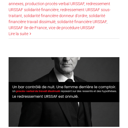
annexes
,
production procès-verbal URSSAF
,
redressement
URSSAF solidarité financière
,
redressement URSSAF sous-
traitant
,
solidarité financière donneur d'ordre
,
solidarité
financière travail dissimulé
,
solidarité financière URSSAF
,
URSSAF Ile-de-France
,
vice de procédure URSSAF
Lire la suite