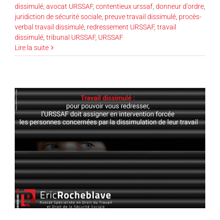
dissimulé
,
avocat URSSAF
,
contentieux urssaf
,
donneur d'ordre
,
juridiction de sécurité sociale
,
preuve travail dissimulé
,
procès-
verbal travail dissimulé
,
redressement URSSAF
,
travail
dissimulé
,
tribunal URSSAF
,
URSSAF
Lire la suite