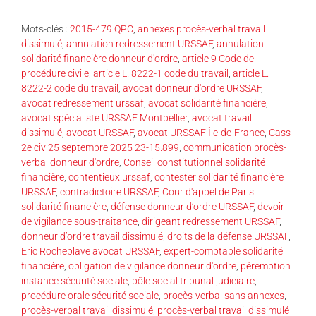
Mots-clés :
2015-479 QPC
,
annexes procès-verbal travail
dissimulé
,
annulation redressement URSSAF
,
annulation
solidarité financière donneur d'ordre
,
article 9 Code de
procédure civile
,
article L. 8222-1 code du travail
,
article L.
8222-2 code du travail
,
avocat donneur d'ordre URSSAF
,
avocat redressement urssaf
,
avocat solidarité financière
,
avocat spécialiste URSSAF Montpellier
,
avocat travail
dissimulé
,
avocat URSSAF
,
avocat URSSAF Île-de-France
,
Cass
2e civ 25 septembre 2025 23-15.899
,
communication procès-
verbal donneur d'ordre
,
Conseil constitutionnel solidarité
financière
,
contentieux urssaf
,
contester solidarité financière
URSSAF
,
contradictoire URSSAF
,
Cour d'appel de Paris
solidarité financière
,
défense donneur d’ordre URSSAF
,
devoir
de vigilance sous-traitance
,
dirigeant redressement URSSAF
,
donneur d’ordre travail dissimulé
,
droits de la défense URSSAF
,
Eric Rocheblave avocat URSSAF
,
expert-comptable solidarité
financière
,
obligation de vigilance donneur d'ordre
,
péremption
instance sécurité sociale
,
pôle social tribunal judiciaire
,
procédure orale sécurité sociale
,
procès-verbal sans annexes
,
procès-verbal travail dissimulé
,
procès-verbal travail dissimulé