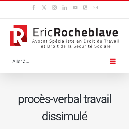
Passer
Facebook
X
Instagram
LinkedIn
YouTube
WhatsApp
Email
au
contenu
Aller à...
procès-verbal travail
dissimulé