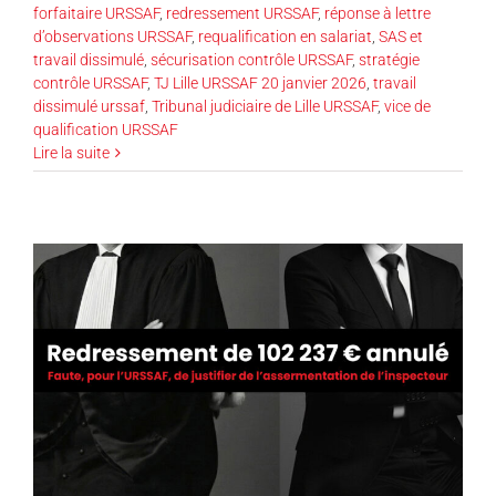
forfaitaire URSSAF
,
redressement URSSAF
,
réponse à lettre
d’observations URSSAF
,
requalification en salariat
,
SAS et
travail dissimulé
,
sécurisation contrôle URSSAF
,
stratégie
contrôle URSSAF
,
TJ Lille URSSAF 20 janvier 2026
,
travail
dissimulé urssaf
,
Tribunal judiciaire de Lille URSSAF
,
vice de
qualification URSSAF
Lire la suite