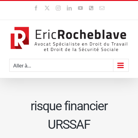
Passer
Facebook
X
Instagram
LinkedIn
YouTube
WhatsApp
Email
au
contenu
Aller à...
risque financier
URSSAF