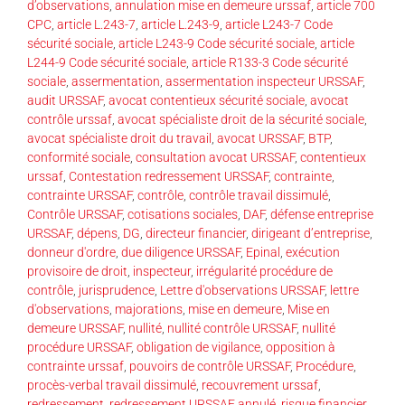
d’observations
,
annulation mise en demeure urssaf
,
article 700
CPC
,
article L.243-7
,
article L.243-9
,
article L243-7 Code
sécurité sociale
,
article L243-9 Code sécurité sociale
,
article
L244-9 Code sécurité sociale
,
article R133-3 Code sécurité
sociale
,
assermentation
,
assermentation inspecteur URSSAF
,
audit URSSAF
,
avocat contentieux sécurité sociale
,
avocat
contrôle urssaf
,
avocat spécialiste droit de la sécurité sociale
,
avocat spécialiste droit du travail
,
avocat URSSAF
,
BTP
,
conformité sociale
,
consultation avocat URSSAF
,
contentieux
urssaf
,
Contestation redressement URSSAF
,
contrainte
,
contrainte URSSAF
,
contrôle
,
contrôle travail dissimulé
,
Contrôle URSSAF
,
cotisations sociales
,
DAF
,
défense entreprise
URSSAF
,
dépens
,
DG
,
directeur financier
,
dirigeant d’entreprise
,
donneur d'ordre
,
due diligence URSSAF
,
Epinal
,
exécution
provisoire de droit
,
inspecteur
,
irrégularité procédure de
contrôle
,
jurisprudence
,
Lettre d'observations URSSAF
,
lettre
d'observations
,
majorations
,
mise en demeure
,
Mise en
demeure URSSAF
,
nullité
,
nullité contrôle URSSAF
,
nullité
procédure URSSAF
,
obligation de vigilance
,
opposition à
contrainte urssaf
,
pouvoirs de contrôle URSSAF
,
Procédure
,
procès-verbal travail dissimulé
,
recouvrement urssaf
,
redressement
,
redressement URSSAF annulé
,
risque financier