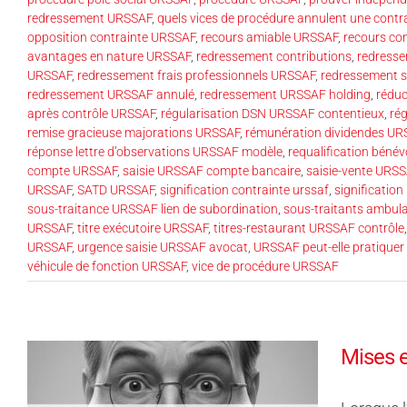
redressement URSSAF
,
quels vices de procédure annulent une cont
opposition contrainte URSSAF
,
recours amiable URSSAF
,
recours co
avantages en nature URSSAF
,
redressement contributions
,
redresse
URSSAF
,
redressement frais professionnels URSSAF
,
redressement s
redressement URSSAF annulé
,
redressement URSSAF holding
,
réduc
après contrôle URSSAF
,
régularisation DSN URSSAF contentieux
,
rég
remise gracieuse majorations URSSAF
,
rémunération dividendes U
réponse lettre d’observations URSSAF modèle
,
requalification béné
compte URSSAF
,
saisie URSSAF compte bancaire
,
saisie-vente URS
URSSAF
,
SATD URSSAF
,
signification contrainte urssaf
,
signification
sous-traitance URSSAF lien de subordination
,
sous-traitants ambul
URSSAF
,
titre exécutoire URSSAF
,
titres-restaurant URSSAF contrôle
URSSAF
,
urgence saisie URSSAF avocat
,
URSSAF peut-elle pratiquer
véhicule de fonction URSSAF
,
vice de procédure URSSAF
Mises e