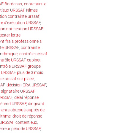
AF Bordeaux
,
contentieux
ntieux URSSAF Nîmes
,
tion contrainte urssaf
,
re d’exécution URSSAF
,
ion notification URSSAF
,
ester lettre
nt frais professionnels
nte URSSAF
,
contrainte
rithmique
,
contrôle urssaf
ntrôle URSSAF cabinet
ntrôle URSSAF groupe
e URSSAF plus de 3 mois
le urssaf sur place
,
SAF
,
décision CRA URSSAF
,
u signataire URSSAF
,
 URSSAF
,
délai réponse
fférend URSSAF
,
dirigeant
ents obtenus auprès de
rithme
,
droit de réponse
URSSAF contentieux
,
erreur période URSSAF
,