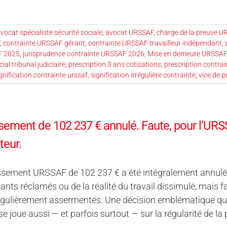
vocat spécialiste sécurité sociale
,
avocat URSSAF
,
charge de la preuve U
,
contrainte URSSAF gérant
,
contrainte URSSAF travailleur indépendant
,
F 2025
,
jurisprudence contrainte URSSAF 2026
,
Mise en demeure URSSAF
ial tribunal judiciaire
,
prescription 3 ans cotisations
,
prescription contrai
gnification contrainte urssaf
,
signification irrégulière contrainte
,
vice de 
ement de 102 237 € annulé. Faute, pour l’URSSA
teur.
sement URSSAF de 102 237 € a été intégralement annulé par
nts réclamés ou de la réalité du travail dissimulé, mais 
égulièrement assermentés. Une décision emblématique qui 
 joue aussi — et parfois surtout — sur la régularité de la