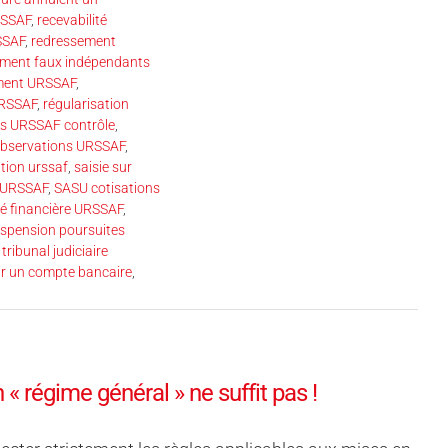
RSSAF
,
recevabilité
SSAF
,
redressement
ement faux indépendants
ment URSSAF
,
URSSAF
,
régularisation
ls URSSAF contrôle
,
’observations URSSAF
,
ution urssaf
,
saisie sur
é URSSAF
,
SASU cotisations
té financière URSSAF
,
spension poursuites
,
tribunal judiciaire
ir un compte bancaire
,
 régime général » ne suffit pas !