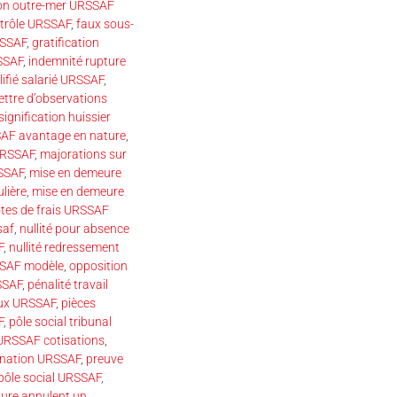
on outre-mer URSSAF
ntrôle URSSAF
,
faux sous-
RSSAF
,
gratification
SSAF
,
indemnité rupture
ifié salarié URSSAF
,
lettre d’observations
 signification huissier
AF avantage en nature
,
 URSSAF
,
majorations sur
SSAF
,
mise en demeure
lière
,
mise en demeure
tes de frais URSSAF
saf
,
nullité pour absence
F
,
nullité redressement
SSAF modèle
,
opposition
SSAF
,
pénalité travail
eux URSSAF
,
pièces
F
,
pôle social tribunal
 URSSAF cotisations
,
dination URSSAF
,
preuve
 pôle social URSSAF
,
dure annulent un