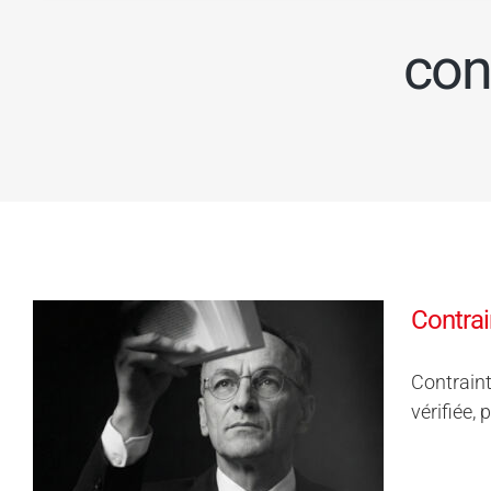
con
Contrai
Contraint
vérifiée,