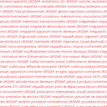
onération apprentis URSSAF
,
exonération JEI URSSAF contrôle
,
exonérati
AF contestation
,
expertise comptable URSSAF contentieux
,
extension co
on URSSAF
,
frais professionnels URSSAF
,
gérant majoritaire cotisations U
emnité licenciement URSSAF cotisations
,
indemnité non-concurrence UR
rupture URSSAF
,
indemnités transactionnelles URSSAF
,
indépendant requal
 prescription urssaf
,
irrégularité dénonciation saisie URSSAF
,
irrégularité 
rainte URSSAF
,
irrégularité signature mise en demeure URSSAF
,
irrégularité
tions URSSAF
,
litige urssaf
,
livreurs URSSAF requalification
,
logement URSS
sie-attribution URSSAF
,
mainlevée URSSAF
,
majoration travail dissimulé
SSAF
,
micro-entrepreneur URSSAF requalification
,
mise en conformité UR
demeure URSSAF insuffisamment motivée
,
mise en demeure URSSAF irrégu
F
,
motivation lettre d’observations URSSAF
,
non-respect délais URSSAF
,
no
’observations URSSAF
,
nullité contrainte urssaf
,
nullité mise en demeure urs
URSSAF
,
nullité pour défaut de motivation URSSAF
,
nullité procédure URSSA
urssaf
,
opposition contrainte URSSAF en ligne
,
opposition contrainte UR
l judiciaire
,
opposition motivée contrainte URSSAF
,
opposition SATD UR
ôle URSSAF
,
période mise en demeure URSSAF
,
pièces à produire contenti
teforme VTC URSSAF requalification
,
point de départ prescription URSSA
ion recouvrement URSSAF
,
prescription redressement urssaf
,
prescription
ion
,
prestation de services URSSAF requalification
,
preuve lien de subor
mes URSSAF assiette
,
procédure contradictoire URSSAF
,
procédure écrite
dance URSSAF
,
quels délais pour contester l’URSSAF
,
quels vices de procé