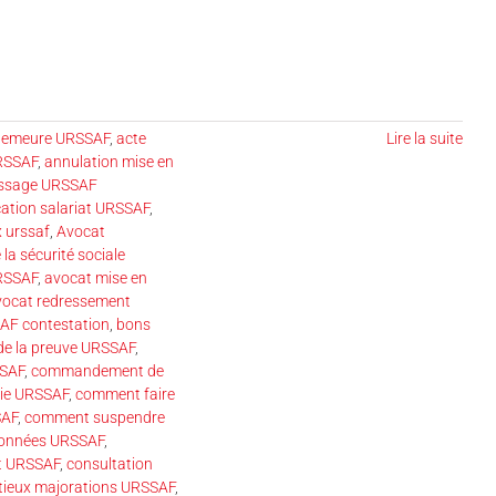
 demeure URSSAF
,
acte
Lire la suite
URSSAF
,
annulation mise en
issage URSSAF
cation salariat URSSAF
,
 urssaf
,
Avocat
 la sécurité sociale
RSSAF
,
avocat mise en
vocat redressement
AF contestation
,
bons
de la preuve URSSAF
,
SAF
,
commandement de
sie URSSAF
,
comment faire
SAF
,
comment suspendre
données URSSAF
,
t URSSAF
,
consultation
tieux majorations URSSAF
,