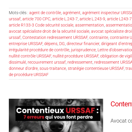
Mots-clés :
agent de contrôle
,
agrément
,
agrément inspecteur URSS
urssaf
,
article 700 CPC
,
article L.243-7
,
article L.243-9
,
article L243-7
article R133-3 Code sécurité sociale
,
assermentation
,
assermentatio
avocat spécialiste droit de la sécurité sociale
,
avocat spécialiste droi
urssaf
,
Contestation redressement URSSAF
,
contrainte
,
contrainte
entreprise URSSAF
,
dépens
,
DG
,
directeur financier
,
dirigeant d’entre
irrégularité procédure de contrôle
,
jurisprudence
,
Lettre d'observati
nullité contrôle URSSAF
,
nullité procédure URSSAF
,
obligation de vigi
dissimulé
,
recouvrement urssaf
,
redressement
,
redressement URSSA
donneur d'ordre
,
sous-traitance
,
stratégie contentieuse URSSAF
,
tra
de procédure URSSAF
Content
Avocat c