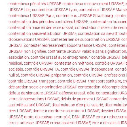
contentieux pénalités URSSAF
,
contentieux recouvrement URSSAF
,
c
URSSAF Lille
,
contentieux URSSAF Lyon
,
contentieux URSSAF Marsei
contentieux URSSAF Paris
,
contentieux URSSAF Strasbourg.
,
conte
contestation des périodes contrôlées URSSAF
,
contestation huissie
contestation mise en demeure urssaf
,
contestation mise en demeu
contestation saisie-attribution URSSAF
,
contestation saisie-attrib
d’observations URSSAF
,
contester lien de subordination URSSAF
,
co
URSSAF
,
contester redressement sous-traitance URSSAF
,
contester 
URSSAF non signifiée
,
contrainte URSSAF valable sans signification
association
,
contrôle urssaf auto entrepreneur
,
contrôle URSSAF bé
médical
,
contrôle URSSAF contestation méthode
,
contrôle URSSAF d
sociétés
,
contrôle URSSAF IA
,
contrôle URSSAF indépendant
,
contrô
nullité
,
contrôle URSSAF préparation
,
contrôle URSSAF professions l
contrôle URSSAF transport
,
contrôle URSSAF transport sanitaire
,
cr
déclaration sociale nominative URSSAF contestation
,
décompte déta
défaut de signature URSSAF
,
défense urssaf
,
délai contestation UR
lettre d’observations URSSAF
,
délais de paiement URSSAF contentie
assimilé salarié URSSAF
,
dissimulation d'emploi salarié
,
dissimulation
tiers URSSAF
,
donneur d’ordre sous-traitant URSSAF
,
dossier URSSA
URSSAF
,
droits du cotisant contrôlé
,
DSN URSSAF erreur redressem
erreur adresse URSSAF
,
erreur assiette URSSAF
,
erreur de calcul UR