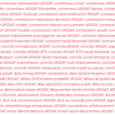
ontentieux redressement URSSAF
,
contentieux urssaf
,
contentieux URSS
lle
,
contentieux URSSAF Montpellier
,
contentieux URSSAF Nantes
,
conte
ntieux URSSAF Toulouse
,
contestation acte d’exécution URSSAF
,
contesta
r URSSAF
,
contestation majorations de retard URSSAF
,
contestation mesu
re URSSAF modèle
,
contestation mise en recouvrement URSSAF
,
contestat
ution URSSAF modèle
,
contestation SATD URSSAF
,
contestation urssaf
,
cont
ntester redressement avantages en nature URSSAF
,
contester redresseme
solidarité financière URSSAF
,
contester travail dissimulé URSSAF
,
contrai
,
contrôle contradictoire URSSAF
,
Contrôle URSSAF
,
contrôle URSSAF algo
névoles
,
contrôle URSSAF BTP
,
contrôle URSSAF BTP travail dissimulé
,
co
irigeant
,
contrôle URSSAF durée maximale
,
contrôle urssaf entreprise
,
co
le URSSAF intermittence
,
contrôle URSSAF multi-établissements
,
contrôl
ibérales
,
contrôle URSSAF restauration
,
controle urssaf sur pieces
,
contrô
a urssaf
,
data mining URSSAF contestation
,
date certaine réception URS
illé URSSAF
,
défaut d’information préalable URSSAF
,
défaut de qualité d
SSAF
,
délai CRA URSSAF
,
délai opposition contrainte urssaf
,
délai recours
ux
,
dénonciation saisie URSSAF
,
dépassement durée contrôle URSSAF
,
di
 d’activité
,
dissimulation d’heures
,
dividendes cotisations URSSAF
,
docum
F
,
droit à la communication URSSAF
,
droit au contradictoire URSSAF algo
ent
,
échantillonnage extrapolation URSSAF contestation
,
échelonnement 
SSAF
,
erreur identité débiteur URSSAF
,
erreur nature des sommes URSSAF
,