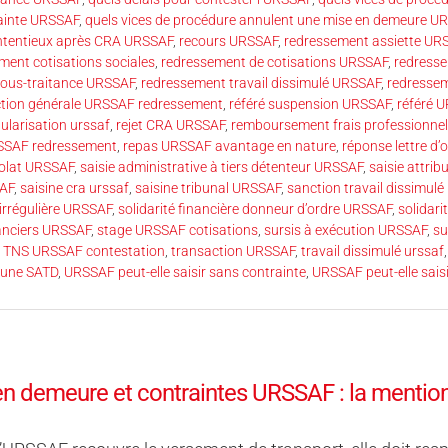
rainte URSSAF
,
quels vices de procédure annulent une mise en demeure U
ntentieux après CRA URSSAF
,
recours URSSAF
,
redressement assiette UR
ment cotisations sociales
,
redressement de cotisations URSSAF
,
redress
ous-traitance URSSAF
,
redressement travail dissimulé URSSAF
,
redresse
tion générale URSSAF redressement
,
référé suspension URSSAF
,
référé 
ularisation urssaf
,
rejet CRA URSSAF
,
remboursement frais professionne
RSSAF redressement
,
repas URSSAF avantage en nature
,
réponse lettre d
volat URSSAF
,
saisie administrative à tiers détenteur URSSAF
,
saisie attrib
SAF
,
saisine cra urssaf
,
saisine tribunal URSSAF
,
sanction travail dissimul
 irrégulière URSSAF
,
solidarité financière donneur d’ordre URSSAF
,
solidari
anciers URSSAF
,
stage URSSAF cotisations
,
sursis à exécution URSSAF
,
su
,
TNS URSSAF contestation
,
transaction URSSAF
,
travail dissimulé urssaf
 une SATD
,
URSSAF peut-elle saisir sans contrainte
,
URSSAF peut-elle sais
n demeure et contraintes URSSAF : la mention «