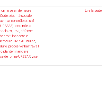
tion mise en demeure
Lire la suite
 Code sécurité sociale
,
avocat contrôle urssaf
,
t URSSAF
,
contentieux
 sociales
,
DAF
,
défense
de droit
,
inspecteur
,
 demeure URSSAF
,
nullité
,
dure
,
procès-verbal travail
solidarité financière
ice de forme URSSAF
,
vice