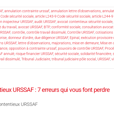
AF
,
annulation contrainte urssaf
,
annulation lettre d’observations
,
annula
 Code sécurité sociale
,
article L243-9 Code sécurité sociale
,
article L244-9
n inspecteur URSSAF
,
audit URSSAF
,
avocat contentieux sécurité sociale
,
t du travail
,
avocat URSSAF
,
BTP
,
conformité sociale
,
consultation avoca
 URSSAF
,
contrôle
,
contrôle travail dissimulé
,
Contrôle URSSAF
,
cotisations
prise
,
donneur d'ordre
,
due diligence URSSAF
,
Epinal
,
exécution provisoire 
ons URSSAF
,
lettre d'observations
,
majorations
,
mise en demeure
,
Mise en
lance
,
opposition à contrainte urssaf
,
pouvoirs de contrôle URSSAF
,
Procé
F annulé
,
risque financier URSSAF
,
sécurité sociale
,
solidarité financière
,
vail dissimulé
,
Tribunal Judiciaire
,
tribunal judiciaire pôle social
,
URSSAF
,
v
ieux URSSAF : 7 erreurs qui vous font perdre
ontentieux URSSAF