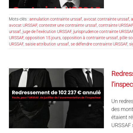
Mots-clés :
annulation contrainte urssaf
,
avocat contrainte urssaf
,
a
avocat URSSAF
,
contester une contrainte urssaf
,
contrainte URSSAF
urssaf
,
juge de l’exécution URSSAF
,
jurisprudence contrainte URSSA
URSSAF
,
opposition 15 jours
,
opposition à contrainte urssaf
,
pôle soc
URSSAF
,
saisie attribution urssaf
,
se défendre contrainte URSSAF
,
si
Redress
l’inspec
Un redres
des monta
étaient r
URSSAF se