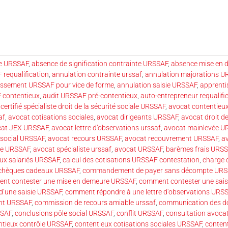
e URSSAF
,
absence de signification contrainte URSSAF
,
absence mise en
requalification
,
annulation contrainte urssaf
,
annulation majorations 
essement URSSAF pour vice de forme
,
annulation saisie URSSAF
,
apprent
 contentieux
,
audit URSSAF pré-contentieux
,
auto-entrepreneur requalifi
certifié spécialiste droit de la sécurité sociale URSSAF
,
avocat contentieux
af
,
avocat cotisations sociales
,
avocat dirigeants URSSAF
,
avocat droit de
cat JEX URSSAF
,
avocat lettre d’observations urssaf
,
avocat mainlevée U
 social URSSAF
,
avocat recours URSSAF
,
avocat recouvrement URSSAF
,
a
ale URSSAF
,
avocat spécialiste urssaf
,
avocat URSSAF
,
barèmes frais URSS
ux salariés URSSAF
,
calcul des cotisations URSSAF contestation
,
charge 
chèques cadeaux URSSAF
,
commandement de payer sans décompte URS
nt contester une mise en demeure URSSAF
,
comment contester une sai
d’une saisie URSSAF
,
comment répondre à une lettre d'observations URS
ent URSSAF
,
commission de recours amiable urssaf
,
communication des 
SSAF
,
conclusions pôle social URSSAF
,
conflit URSSAF
,
consultation avoca
ntieux contrôle URSSAF
,
contentieux cotisations sociales URSSAF
,
conten