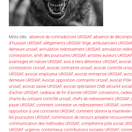
Mots-clés :
absence de contradictoire URSSAF
,
absence de décompt
d’huissier URSSAF
,
allègements URSSAF litige
,
ambulanciers URSSAF 
demeure urssaf
,
annulation redressement URSSAF
,
annulation redr
contestation
,
arrêt des poursuites URSSAF
,
artistes-auteurs URSSAF
avantages en nature URSSAF
,
avis à tiers détenteur URSSAF
,
avocat 
contestation Urssaf
,
avocat contrainte urssaf
,
avocat contrôle urss
URSSAF
,
avocat employeur URSSAF
,
avocat entreprise URSSAF
,
avo
demeure URSSAF
,
Avocat opposition contrainte Urssaf
,
avocat Pôle
urssaf
,
avocat saisie URSSAF
,
avocat spécialiste CNB sécurité soci
d’achat URSSAF
,
cadeaux de fin d’année URSSAF cotisations
,
cadea
charte du cotisant contrôlé urssaf
,
chefs de redressement URSSAF
,
payer URSSAF
,
comment contester un redressement URSSAF
,
comme
opposition à une contrainte URSSAF
,
comment obtenir la mainlevée 
les poursuites URSSAF
,
commission de recours amiable recouvrem
communication des méthodes URSSAF
,
compétence pôle social UR
URSSAF urgence
,
contentieux contributions sociales URSSAF
,
conte