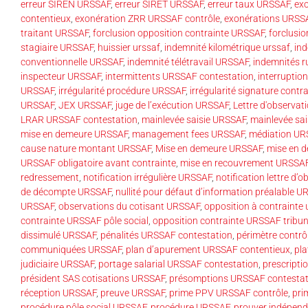
erreur SIREN URSSAF
,
erreur SIRET URSSAF
,
erreur taux URSSAF
,
ex
contentieux
,
exonération ZRR URSSAF contrôle
,
exonérations URSS
traitant URSSAF
,
forclusion opposition contrainte URSSAF
,
forclusi
stagiaire URSSAF
,
huissier urssaf
,
indemnité kilométrique urssaf
,
ind
conventionnelle URSSAF
,
indemnité télétravail URSSAF
,
indemnités 
inspecteur URSSAF
,
intermittents URSSAF contestation
,
interruption
URSSAF
,
irrégularité procédure URSSAF
,
irrégularité signature cont
URSSAF
,
JEX URSSAF
,
juge de l’exécution URSSAF
,
Lettre d'observa
LRAR URSSAF contestation
,
mainlevée saisie URSSAF
,
mainlevée sai
mise en demeure URSSAF
,
management fees URSSAF
,
médiation UR
cause nature montant URSSAF
,
Mise en demeure URSSAF
,
mise en 
URSSAF obligatoire avant contrainte
,
mise en recouvrement URSSA
redressement
,
notification irrégulière URSSAF
,
notification lettre d
de décompte URSSAF
,
nullité pour défaut d’information préalable 
URSSAF
,
observations du cotisant URSSAF
,
opposition à contrainte 
contrainte URSSAF pôle social
,
opposition contrainte URSSAF tribuna
dissimulé URSSAF
,
pénalités URSSAF contestation
,
périmètre contr
communiquées URSSAF
,
plan d’apurement URSSAF contentieux
,
pla
judiciaire URSSAF
,
portage salarial URSSAF contestation
,
prescript
président SAS cotisations URSSAF
,
présomptions URSSAF contestat
réception URSSAF
,
preuve URSSAF
,
prime PPV URSSAF contrôle
,
pri
procédure pôle social URSSAF
,
procédure URSSAF
,
prouver indépen