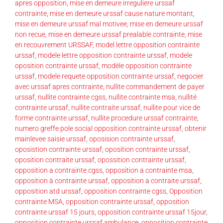
apres opposition
,
mise en demeure irreguliere urssaf
contrainte
,
mise en demeure urssaf cause nature montant
,
mise en demeure urssaf mal motivee
,
mise en demeure urssaf
non recue
,
mise en demeure urssaf prealable contrainte
,
mise
en recouvrement URSSAF
,
model lettre opposition contrainte
urssaf
,
modele lettre opposition contrainte urssaf
,
modele
oposition contrainte urssaf
,
modèle opposition contrainte
urssaf
,
modele requete opposition contrainte urssaf
,
negocier
avec urssaf apres contrainte
,
nullite commandement de payer
urssaf
,
nullite contrainte cgss
,
nullite contrainte msa
,
nullité
contrainte urssaf
,
nullite contraite urssaf
,
nullite pour vice de
forme contrainte urssaf
,
nullite procedure urssaf contrainte
,
numero greffe pole social opposition contrainte urssaf
,
obtenir
mainlevee saisie urssaf
,
oposision contrainte urssaf
,
oposistion contrainte urssaf
,
oposition contrainte urssaf
,
oposition contraite urssaf
,
opossition contrainte urssaf
,
opposition a contrainte cgss
,
opposition a contrainte msa
,
opposition à contrainte urssaf
,
opposition a contraite urssaf
,
opposition atd urssaf
,
opposition contrainte cgss
,
Opposition
contrainte MSA
,
opposition contrainte urssaf
,
opposition
contrainte urssaf 15 jours
,
opposition contrainte urssaf 15jour
,
opposition contrainte urssaf ambulance
,
opposition contrainte