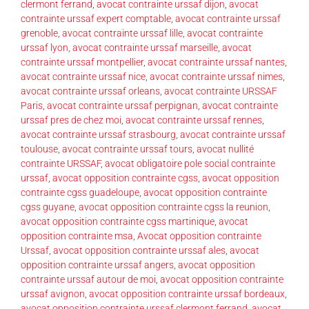
clermont ferrand
,
avocat contrainte urssaf dijon
,
avocat
contrainte urssaf expert comptable
,
avocat contrainte urssaf
grenoble
,
avocat contrainte urssaf lille
,
avocat contrainte
urssaf lyon
,
avocat contrainte urssaf marseille
,
avocat
contrainte urssaf montpellier
,
avocat contrainte urssaf nantes
,
avocat contrainte urssaf nice
,
avocat contrainte urssaf nimes
,
avocat contrainte urssaf orleans
,
avocat contrainte URSSAF
Paris
,
avocat contrainte urssaf perpignan
,
avocat contrainte
urssaf pres de chez moi
,
avocat contrainte urssaf rennes
,
avocat contrainte urssaf strasbourg
,
avocat contrainte urssaf
toulouse
,
avocat contrainte urssaf tours
,
avocat nullité
contrainte URSSAF
,
avocat obligatoire pole social contrainte
urssaf
,
avocat opposition contrainte cgss
,
avocat opposition
contrainte cgss guadeloupe
,
avocat opposition contrainte
cgss guyane
,
avocat opposition contrainte cgss la reunion
,
avocat opposition contrainte cgss martinique
,
avocat
opposition contrainte msa
,
Avocat opposition contrainte
Urssaf
,
avocat opposition contrainte urssaf ales
,
avocat
opposition contrainte urssaf angers
,
avocat opposition
contrainte urssaf autour de moi
,
avocat opposition contrainte
urssaf avignon
,
avocat opposition contrainte urssaf bordeaux
,
avocat opposition contrainte urssaf clermont ferrand
,
avocat