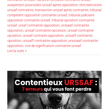
suspension poursuites urssaf apres opposition
,
titre executoire
urssaf contrainte
,
transaction urssaf apres contrainte
,
tribunal
competent opposition contrainte urssaf
,
tribunal judiciaire
opposition contrainte urssaf
,
tribunal oposition contrainte
urssaf
,
ursaf contrainte opposition
,
urssaaf contrainte
opposition
,
urssaf contrainte oposision
,
urssaf contrainte
oposition
,
urssaf contraite opposition
,
urssaff contrainte
oposition
,
urssaff contrainte opposition
,
ursssaaf contrainte
opposition
,
vice de signification contrainte urssaf
Lire la suite