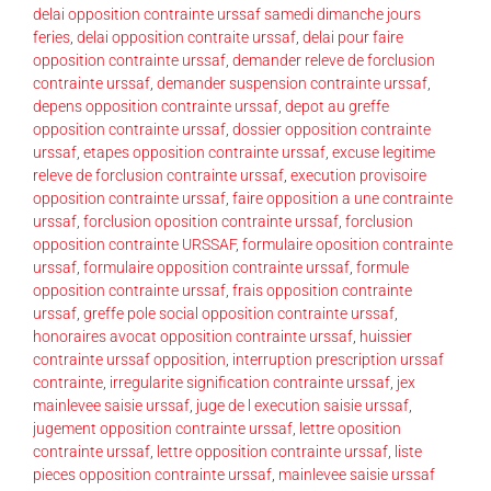
delai opposition contrainte urssaf samedi dimanche jours
feries
,
delai opposition contraite urssaf
,
delai pour faire
opposition contrainte urssaf
,
demander releve de forclusion
contrainte urssaf
,
demander suspension contrainte urssaf
,
depens opposition contrainte urssaf
,
depot au greffe
opposition contrainte urssaf
,
dossier opposition contrainte
urssaf
,
etapes opposition contrainte urssaf
,
excuse legitime
releve de forclusion contrainte urssaf
,
execution provisoire
opposition contrainte urssaf
,
faire opposition a une contrainte
urssaf
,
forclusion oposition contrainte urssaf
,
forclusion
opposition contrainte URSSAF
,
formulaire oposition contrainte
urssaf
,
formulaire opposition contrainte urssaf
,
formule
opposition contrainte urssaf
,
frais opposition contrainte
urssaf
,
greffe pole social opposition contrainte urssaf
,
honoraires avocat opposition contrainte urssaf
,
huissier
contrainte urssaf opposition
,
interruption prescription urssaf
contrainte
,
irregularite signification contrainte urssaf
,
jex
mainlevee saisie urssaf
,
juge de l execution saisie urssaf
,
jugement opposition contrainte urssaf
,
lettre oposition
contrainte urssaf
,
lettre opposition contrainte urssaf
,
liste
pieces opposition contrainte urssaf
,
mainlevee saisie urssaf