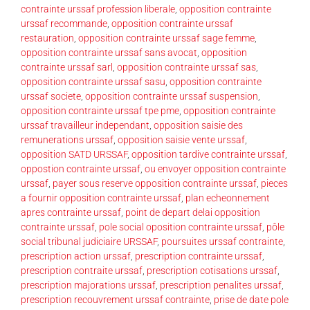
contrainte urssaf profession liberale
,
opposition contrainte
urssaf recommande
,
opposition contrainte urssaf
restauration
,
opposition contrainte urssaf sage femme
,
opposition contrainte urssaf sans avocat
,
opposition
contrainte urssaf sarl
,
opposition contrainte urssaf sas
,
opposition contrainte urssaf sasu
,
opposition contrainte
urssaf societe
,
opposition contrainte urssaf suspension
,
opposition contrainte urssaf tpe pme
,
opposition contrainte
urssaf travailleur independant
,
opposition saisie des
remunerations urssaf
,
opposition saisie vente urssaf
,
opposition SATD URSSAF
,
opposition tardive contrainte urssaf
,
oppostion contrainte urssaf
,
ou envoyer opposition contrainte
urssaf
,
payer sous reserve opposition contrainte urssaf
,
pieces
a fournir opposition contrainte urssaf
,
plan echeonnement
apres contrainte urssaf
,
point de depart delai opposition
contrainte urssaf
,
pole social oposition contrainte urssaf
,
pôle
social tribunal judiciaire URSSAF
,
poursuites urssaf contrainte
,
prescription action urssaf
,
prescription contrainte urssaf
,
prescription contraite urssaf
,
prescription cotisations urssaf
,
prescription majorations urssaf
,
prescription penalites urssaf
,
prescription recouvrement urssaf contrainte
,
prise de date pole