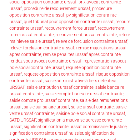
social opposition contrainte urssaf
,
prix avocat contrainte
urssaf
,
procedure de recouvrement urssaf
,
procedure
opposition contrainte urssaf
,
pv signification contrainte
urssaf
,
quel tribunal pour opposition contrainte urssaf
,
recours
contrainte urssaf
,
recouvrement force urssaf
,
recouvrement
force urssaf contrainte
,
recouvrement urssaf contrainte
,
refere
mainlevee saisie urssaf
,
releve de forclusion contrainte urssaf
,
relever forclusion contraite urssaf
,
remise majorations urssaf
apres contrainte
,
remise penalites urssaf apres contrainte
,
rendez vous avocat contrainte urssaf
,
representation avocat
pole social contrainte urssaf
,
requete oposition contrainte
urssaf
,
requete opposition contrainte urssaf
,
risque opposition
contrainte urssaf
,
saisie administrative à tiers détenteur
URSSAF
,
saisie attribution urssaf contrainte
,
saisie bancaire
urssaf contrainte
,
saisie compte bancaire urssaf contrainte
,
saisie compte pro urssaf contrainte
,
saisie des remunerations
urssaf
,
saisie sur salaire urssaf
,
saisie urssaf contraite
,
saisie
vente urssaf contrainte
,
saisine pole social contrainte urssaf
,
SATD URSSAF
,
signification a mauvaise adresse contrainte
urssaf
,
signification contrainte urssaf commissaire de justice
,
signification contrainte urssaf huissier
,
signification de
contrainte URSSAF
,
sursis a execution contrainte urssaf
,