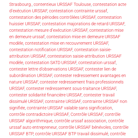
Strasbourg.
,
contentieux URSSAF Toulouse
,
contestation acte
d’exécution URSSAF
,
contestation contrainte urssaf
,
contestation des périodes contrôlées URSSAF
,
contestation
huissier URSSAF
,
contestation majorations de retard URSSAF
,
contestation mesure d’exécution URSSAF
,
contestation mise
en demeure urssaf
,
contestation mise en demeure URSSAF
modèle
,
contestation mise en recouvrement URSSAF
,
contestation notification URSSAF
,
contestation saisie-
attribution URSSAF
,
contestation saisie-attribution URSSAF
modèle
,
contestation SATD URSSAF
,
contestation urssaf
,
contester lettre d’observations URSSAF
,
contester lien de
subordination URSSAF
,
contester redressement avantages en
nature URSSAF
,
contester redressement frais professionnels
URSSAF
,
contester redressement sous-traitance URSSAF
,
contester solidarité financière URSSAF
,
contester travail
dissimulé URSSAF
,
contrainte URSSAF
,
contrainte URSSAF non
signifiée
,
contrainte URSSAF valable sans signification
,
contrôle contradictoire URSSAF
,
Contrôle URSSAF
,
contrôle
URSSAF algorithmique
,
contrôle urssaf association
,
contrôle
urssaf auto entrepreneur
,
contrôle URSSAF bénévoles
,
contrôle
URSSAF BTP
,
contrôle URSSAF BTP travail dissimulé
,
contrôle