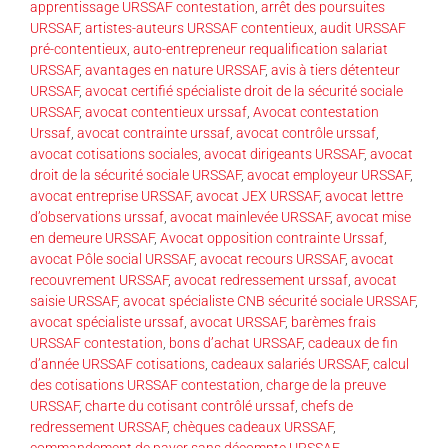
apprentissage URSSAF contestation
,
arrêt des poursuites
URSSAF
,
artistes-auteurs URSSAF contentieux
,
audit URSSAF
pré-contentieux
,
auto-entrepreneur requalification salariat
URSSAF
,
avantages en nature URSSAF
,
avis à tiers détenteur
URSSAF
,
avocat certifié spécialiste droit de la sécurité sociale
URSSAF
,
avocat contentieux urssaf
,
Avocat contestation
Urssaf
,
avocat contrainte urssaf
,
avocat contrôle urssaf
,
avocat cotisations sociales
,
avocat dirigeants URSSAF
,
avocat
droit de la sécurité sociale URSSAF
,
avocat employeur URSSAF
,
avocat entreprise URSSAF
,
avocat JEX URSSAF
,
avocat lettre
d’observations urssaf
,
avocat mainlevée URSSAF
,
avocat mise
en demeure URSSAF
,
Avocat opposition contrainte Urssaf
,
avocat Pôle social URSSAF
,
avocat recours URSSAF
,
avocat
recouvrement URSSAF
,
avocat redressement urssaf
,
avocat
saisie URSSAF
,
avocat spécialiste CNB sécurité sociale URSSAF
,
avocat spécialiste urssaf
,
avocat URSSAF
,
barèmes frais
URSSAF contestation
,
bons d’achat URSSAF
,
cadeaux de fin
d’année URSSAF cotisations
,
cadeaux salariés URSSAF
,
calcul
des cotisations URSSAF contestation
,
charge de la preuve
URSSAF
,
charte du cotisant contrôlé urssaf
,
chefs de
redressement URSSAF
,
chèques cadeaux URSSAF
,
commandement de payer sans décompte URSSAF
,