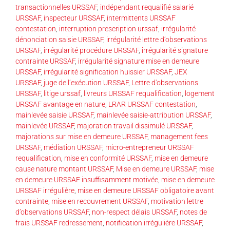
transactionnelles URSSAF
,
indépendant requalifié salarié
URSSAF
,
inspecteur URSSAF
,
intermittents URSSAF
contestation
,
interruption prescription urssaf
,
irrégularité
dénonciation saisie URSSAF
,
irrégularité lettre d’observations
URSSAF
,
irrégularité procédure URSSAF
,
irrégularité signature
contrainte URSSAF
,
irrégularité signature mise en demeure
URSSAF
,
irrégularité signification huissier URSSAF
,
JEX
URSSAF
,
juge de l’exécution URSSAF
,
Lettre d'observations
URSSAF
,
litige urssaf
,
livreurs URSSAF requalification
,
logement
URSSAF avantage en nature
,
LRAR URSSAF contestation
,
mainlevée saisie URSSAF
,
mainlevée saisie-attribution URSSAF
,
mainlevée URSSAF
,
majoration travail dissimulé URSSAF
,
majorations sur mise en demeure URSSAF
,
management fees
URSSAF
,
médiation URSSAF
,
micro-entrepreneur URSSAF
requalification
,
mise en conformité URSSAF
,
mise en demeure
cause nature montant URSSAF
,
Mise en demeure URSSAF
,
mise
en demeure URSSAF insuffisamment motivée
,
mise en demeure
URSSAF irrégulière
,
mise en demeure URSSAF obligatoire avant
contrainte
,
mise en recouvrement URSSAF
,
motivation lettre
d’observations URSSAF
,
non-respect délais URSSAF
,
notes de
frais URSSAF redressement
,
notification irrégulière URSSAF
,