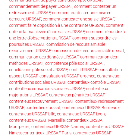
commandement de payer URSSAF
,
comment contester un
redressement URSSAF
,
comment contester une mise en
demeure URSSAF
,
comment contester une saisie URSSAF
,
comment faire opposition à une contrainte URSSAF
,
comment
obtenir la mainlevée d’une saisie URSSAF
,
comment répondre à
une lettre d'observations URSSAF
,
comment suspendre les
poursuites URSSAF
,
commission de recours amiable
recouvrement URSSAF
,
commission de recours amiable urssaf
,
communication des données URSSAF
,
communication des
méthodes URSSAF
,
compétence pôle social URSSAF
,
conclusions pôle social URSSAF
,
conflit URSSAF
,
consultation
avocat URSSAF
,
consultation URSSAF urgence
,
contentieux
contributions sociales URSSAF
,
contentieux contrôle URSSAF
,
contentieux cotisations sociales URSSAF
,
contentieux
majorations URSSAF
,
contentieux pénalités URSSAF
,
contentieux recouvrement URSSAF
,
contentieux redressement
URSSAF
,
contentieux urssaf
,
contentieux URSSAF Bordeaux
,
contentieux URSSAF Lille
,
contentieux URSSAF Lyon
,
contentieux URSSAF Marseille
,
contentieux URSSAF
Montpellier
,
contentieux URSSAF Nantes
,
contentieux URSSAF
Nîmes
,
contentieux URSSAF Paris
,
contentieux URSSAF