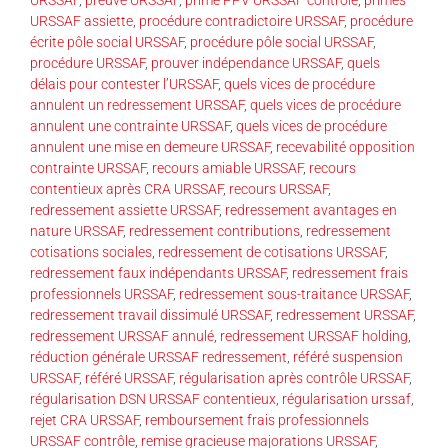
URSSAF assiette
,
procédure contradictoire URSSAF
,
procédure
écrite pôle social URSSAF
,
procédure pôle social URSSAF
,
procédure URSSAF
,
prouver indépendance URSSAF
,
quels
délais pour contester l’URSSAF
,
quels vices de procédure
annulent un redressement URSSAF
,
quels vices de procédure
annulent une contrainte URSSAF
,
quels vices de procédure
annulent une mise en demeure URSSAF
,
recevabilité opposition
contrainte URSSAF
,
recours amiable URSSAF
,
recours
contentieux après CRA URSSAF
,
recours URSSAF
,
redressement assiette URSSAF
,
redressement avantages en
nature URSSAF
,
redressement contributions
,
redressement
cotisations sociales
,
redressement de cotisations URSSAF
,
redressement faux indépendants URSSAF
,
redressement frais
professionnels URSSAF
,
redressement sous-traitance URSSAF
,
redressement travail dissimulé URSSAF
,
redressement URSSAF
,
redressement URSSAF annulé
,
redressement URSSAF holding
,
réduction générale URSSAF redressement
,
référé suspension
URSSAF
,
référé URSSAF
,
régularisation après contrôle URSSAF
,
régularisation DSN URSSAF contentieux
,
régularisation urssaf
,
rejet CRA URSSAF
,
remboursement frais professionnels
URSSAF contrôle
,
remise gracieuse majorations URSSAF
,