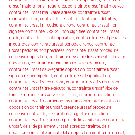
urssaf majorations irregulieres
,
contrainte urssaf mal motivee
,
contrainte urssaf mauvaise adresse
,
contrainte urssaf
montant errone
,
contrainte urssaf montants non detailles
,
contrainte urssaf n° cotisant errone
,
contrainte urssaf non
signifee
,
contrainte URSSAF non signifiée
,
contrainte urssaf
nulite
,
contrainte urssaf opposition
,
contrainte urssaf penalites
irregulieres
,
contrainte urssaf periode erronee
,
contrainte
urssaf periodes non precisees
,
contrainte urssaf procedure
collective opposition
,
contrainte urssaf redressement judiciaire
opposition
,
contrainte urssaf sans mise en demeure
,
contrainte urssaf sauvegarde opposition
,
contrainte urssaf
signataire incompetent
,
contrainte urssaf signification
,
contrainte urssaf siren errone
,
contrainte urssaf siret errone
,
contrainte urssaf titre exécutoire
,
contrainte urssaf vice de
fond
,
contrainte urssaf vice de forme
,
courriel opposition
contrainte urssaf
,
courrier opposition contrainte urssaf
,
cout
opposition contrainte urssaf
,
creance urssaf procedure
collective contrainte
,
declaration au greffe opposition
contrainte urssaf
,
delai a compter de la signification contrainte
urssaf
,
delai de paiement urssaf apres contrainte
,
delai
oposition contrainte urssaf
,
délai opposition contrainte urssaf
,