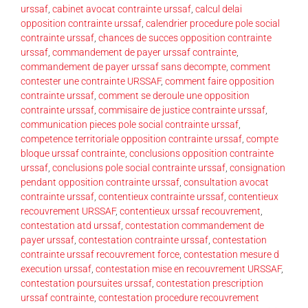
urssaf
,
cabinet avocat contrainte urssaf
,
calcul delai
opposition contrainte urssaf
,
calendrier procedure pole social
contrainte urssaf
,
chances de succes opposition contrainte
urssaf
,
commandement de payer urssaf contrainte
,
commandement de payer urssaf sans decompte
,
comment
contester une contrainte URSSAF
,
comment faire opposition
contrainte urssaf
,
comment se deroule une opposition
contrainte urssaf
,
commisaire de justice contrainte urssaf
,
communication pieces pole social contrainte urssaf
,
competence territoriale opposition contrainte urssaf
,
compte
bloque urssaf contrainte
,
conclusions opposition contrainte
urssaf
,
conclusions pole social contrainte urssaf
,
consignation
pendant opposition contrainte urssaf
,
consultation avocat
contrainte urssaf
,
contentieux contrainte urssaf
,
contentieux
recouvrement URSSAF
,
contentieux urssaf recouvrement
,
contestation atd urssaf
,
contestation commandement de
payer urssaf
,
contestation contrainte urssaf
,
contestation
contrainte urssaf recouvrement force
,
contestation mesure d
execution urssaf
,
contestation mise en recouvrement URSSAF
,
contestation poursuites urssaf
,
contestation prescription
urssaf contrainte
,
contestation procedure recouvrement