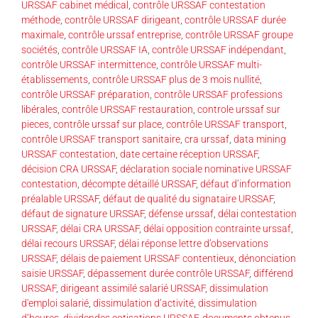
URSSAF cabinet médical
,
contrôle URSSAF contestation
méthode
,
contrôle URSSAF dirigeant
,
contrôle URSSAF durée
maximale
,
contrôle urssaf entreprise
,
contrôle URSSAF groupe
sociétés
,
contrôle URSSAF IA
,
contrôle URSSAF indépendant
,
contrôle URSSAF intermittence
,
contrôle URSSAF multi-
établissements
,
contrôle URSSAF plus de 3 mois nullité
,
contrôle URSSAF préparation
,
contrôle URSSAF professions
libérales
,
contrôle URSSAF restauration
,
controle urssaf sur
pieces
,
contrôle urssaf sur place
,
contrôle URSSAF transport
,
contrôle URSSAF transport sanitaire
,
cra urssaf
,
data mining
URSSAF contestation
,
date certaine réception URSSAF
,
décision CRA URSSAF
,
déclaration sociale nominative URSSAF
contestation
,
décompte détaillé URSSAF
,
défaut d’information
préalable URSSAF
,
défaut de qualité du signataire URSSAF
,
défaut de signature URSSAF
,
défense urssaf
,
délai contestation
URSSAF
,
délai CRA URSSAF
,
délai opposition contrainte urssaf
,
délai recours URSSAF
,
délai réponse lettre d’observations
URSSAF
,
délais de paiement URSSAF contentieux
,
dénonciation
saisie URSSAF
,
dépassement durée contrôle URSSAF
,
différend
URSSAF
,
dirigeant assimilé salarié URSSAF
,
dissimulation
d'emploi salarié
,
dissimulation d’activité
,
dissimulation
d’heures
,
dividendes cotisations URSSAF
,
documents obtenus