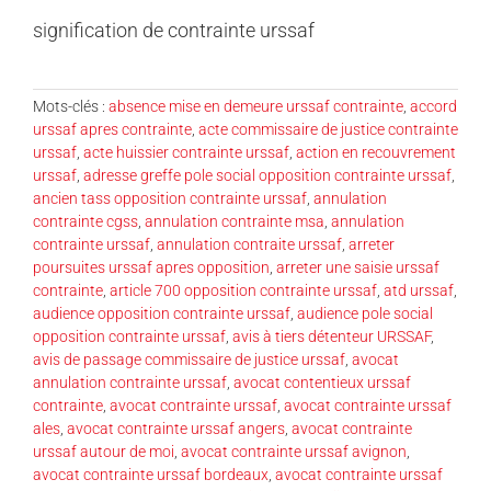
signification de contrainte urssaf
Mots-clés :
absence mise en demeure urssaf contrainte
,
accord
urssaf apres contrainte
,
acte commissaire de justice contrainte
urssaf
,
acte huissier contrainte urssaf
,
action en recouvrement
urssaf
,
adresse greffe pole social opposition contrainte urssaf
,
ancien tass opposition contrainte urssaf
,
annulation
contrainte cgss
,
annulation contrainte msa
,
annulation
contrainte urssaf
,
annulation contraite urssaf
,
arreter
poursuites urssaf apres opposition
,
arreter une saisie urssaf
contrainte
,
article 700 opposition contrainte urssaf
,
atd urssaf
,
audience opposition contrainte urssaf
,
audience pole social
opposition contrainte urssaf
,
avis à tiers détenteur URSSAF
,
avis de passage commissaire de justice urssaf
,
avocat
annulation contrainte urssaf
,
avocat contentieux urssaf
contrainte
,
avocat contrainte urssaf
,
avocat contrainte urssaf
ales
,
avocat contrainte urssaf angers
,
avocat contrainte
urssaf autour de moi
,
avocat contrainte urssaf avignon
,
avocat contrainte urssaf bordeaux
,
avocat contrainte urssaf