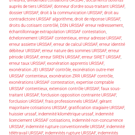
auprès de tiers URSSAF
,
donneur d’ordre sous-traitant URSSAF
,
dossier URSSAF
,
droit à la communication URSSAF
,
droit au
contradictoire URSSAF algorithme
,
droit de réponse URSSAF
,
droits du cotisant contrôlé
,
DSN URSSAF erreur redressement
,
échantillonnage extrapolation URSSAF contestation
,
échelonnement URSSAF contentieux
,
erreur adresse URSSAF
,
erreur assiette URSSAF
,
erreur de calcul URSSAF
,
erreur identité
débiteur URSSAF
,
erreur nature des sommes URSSAF
,
erreur
période URSSAF
,
erreur SIREN URSSAF
,
erreur SIRET URSSAF
,
erreur taux URSSAF
,
exonération apprentis URSSAF
,
exonération JEI URSSAF contrôle
,
exonération outre-mer
URSSAF contentieux
,
exonération ZRR URSSAF contrôle
,
exonérations URSSAF contestation
,
expertise comptable
URSSAF contentieux
,
extension contrôle URSSAF
,
faux sous-
traitant URSSAF
,
forclusion opposition contrainte URSSAF
,
forclusion URSSAF
,
frais professionnels URSSAF
,
gérant
majoritaire cotisations URSSAF
,
gratification stagiaire URSSAF
,
huissier urssaf
,
indemnité kilométrique urssaf
,
indemnité
licenciement URSSAF cotisations
,
indemnité non-concurrence
URSSAF
,
indemnité rupture conventionnelle URSSAF
,
indemnité
télétravail URSSAF
,
indemnités rupture URSSAF
,
indemnités