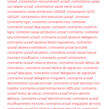
urssaf
,
contestation recouvrement urssaf
,
contestation saisie
sur salaire urssaf
,
contestation saisie vente urssaf
,
contestation saisie-attribution URSSAF
,
contestation SATD
URSSAF
,
contestation titre executoire urssaf
,
contester
contrainte cgss
,
contester contrainte msa
,
contester
contrainte urssaf deja payee
,
contester contrainte urssaf en
ligne
,
contester saisie attribution urssaf contrainte
,
contester
une contrainte urssaf
,
contrainte urssaf absence delegation
,
contrainte urssaf absence detail majorations
,
contrainte
urssaf absence ventilation
,
contrainte urssaf annuller
,
contrainte urssaf anulation
,
contrainte urssaf cause nature
montant insuffisants
,
contrainte urssaf contestation
,
contrainte urssaf creance eteinte
,
contrainte urssaf defaut de
motivation
,
contrainte urssaf defaut de signature
,
contrainte
urssaf deja paye
,
contrainte urssaf delegation de signature
,
contrainte urssaf delegation irreguliere
,
contrainte urssaf
denomination sociale erronee
,
contrainte urssaf directeur non
habilite
,
contrainte urssaf entreprise en difficulte
,
contrainte
urssaf erreur de calcul
,
contrainte urssaf erreur identite
debiteur
,
contrainte urssaf identite erronee
,
contrainte urssaf
insuffisamment motivee
,
contrainte urssaf irregularite de fond
,
contrainte urssaf liquidation judiciaire opposition
,
contrainte