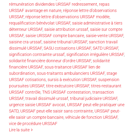
rémunération dividendes URSSAF redressement
,
repas
URSSAF avantage en nature
,
réponse lettre d’observations
URSSAF
,
réponse lettre d’observations URSSAF modèle
,
requalification bénévolat URSSAF
,
saisie administrative à tiers
détenteur URSSAF
,
saisie attribution urssaf
,
saisie sur compte
URSSAF
,
saisie URSSAF compte bancaire
,
saisie-vente URSSAF
,
saisine cra urssaf
,
saisine tribunal URSSAF
,
sanction travail
dissimulé URSSAF
,
SASU cotisations URSSAF
,
SATD URSSAF
,
signification contrainte urssaf
,
signification irrégulière URSSAF
,
solidarité financière donneur d’ordre URSSAF
,
solidarité
financière URSSAF
,
sous-traitance URSSAF lien de
subordination
,
sous-traitants ambulanciers URSSAF
,
stage
URSSAF cotisations
,
sursis à exécution URSSAF
,
suspension
poursuites URSSAF
,
titre exécutoire URSSAF
,
titres-restaurant
URSSAF contrôle
,
TNS URSSAF contestation
,
transaction
URSSAF
,
travail dissimulé urssaf
,
tribunal judiciaire URSSAF
,
urgence saisie URSSAF avocat
,
URSSAF peut-elle pratiquer une
SATD
,
URSSAF peut-elle saisir sans contrainte
,
URSSAF peut-
elle saisir un compte bancaire
,
véhicule de fonction URSSAF
,
vice de procédure URSSAF
Lire la suite