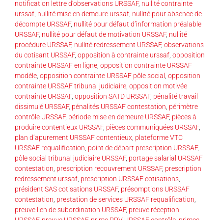
notification lettre d’observations URSSAF
,
nullité contrainte
urssaf
,
nullité mise en demeure urssaf
,
nullité pour absence de
décompte URSSAF
,
nullité pour défaut d’information préalable
URSSAF
,
nullité pour défaut de motivation URSSAF
,
nullité
procédure URSSAF
,
nullité redressement URSSAF
,
observations
du cotisant URSSAF
,
opposition à contrainte urssaf
,
opposition
contrainte URSSAF en ligne
,
opposition contrainte URSSAF
modèle
,
opposition contrainte URSSAF pôle social
,
opposition
contrainte URSSAF tribunal judiciaire
,
opposition motivée
contrainte URSSAF
,
opposition SATD URSSAF
,
pénalité travail
dissimulé URSSAF
,
pénalités URSSAF contestation
,
périmètre
contrôle URSSAF
,
période mise en demeure URSSAF
,
pièces à
produire contentieux URSSAF
,
pièces communiquées URSSAF
,
plan d’apurement URSSAF contentieux
,
plateforme VTC
URSSAF requalification
,
point de départ prescription URSSAF
,
pôle social tribunal judiciaire URSSAF
,
portage salarial URSSAF
contestation
,
prescription recouvrement URSSAF
,
prescription
redressement urssaf
,
prescription URSSAF cotisations
,
président SAS cotisations URSSAF
,
présomptions URSSAF
contestation
,
prestation de services URSSAF requalification
,
preuve lien de subordination URSSAF
,
preuve réception
URSSAF
,
preuve URSSAF
,
prime PPV URSSAF contrôle
,
primes