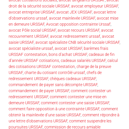
droit de la sécurité sociale URSSAF
,
avocat employeur URSSAF
,
avocat entreprise URSSAF
,
avocat JEX URSSAF
,
avocat lettre
d’observations urssaf
,
avocat mainlevée URSSAF
,
avocat mise
en demeure URSSAF
,
Avocat opposition contrainte Urssaf
,
avocat Pôle social URSSAF
,
avocat recours URSSAF
,
avocat
recouvrement URSSAF
,
avocat redressement urssaf
,
avocat
saisie URSSAF
,
avocat spécialiste CNB sécurité sociale URSSAF
,
avocat spécialiste urssaf
,
avocat URSSAF
,
barèmes frais
URSSAF contestation
,
bons d’achat URSSAF
,
cadeaux de fin
d’année URSSAF cotisations
,
cadeaux salariés URSSAF
,
calcul
des cotisations URSSAF contestation
,
charge de la preuve
URSSAF
,
charte du cotisant contrôlé urssaf
,
chefs de
redressement URSSAF
,
chèques cadeaux URSSAF
,
commandement de payer sans décompte URSSAF
,
commandement de payer URSSAF
,
comment contester un
redressement URSSAF
,
comment contester une mise en
demeure URSSAF
,
comment contester une saisie URSSAF
,
comment faire opposition à une contrainte URSSAF
,
comment
obtenir la mainlevée d’une saisie URSSAF
,
comment répondre à
une lettre d'observations URSSAF
,
comment suspendre les
poursuites URSSAF
,
commission de recours amiable