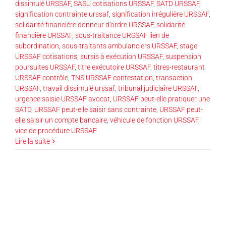
dissimulé URSSAF
,
SASU cotisations URSSAF
,
SATD URSSAF
,
signification contrainte urssaf
,
signification irrégulière URSSAF
,
solidarité financière donneur d’ordre URSSAF
,
solidarité
financière URSSAF
,
sous-traitance URSSAF lien de
subordination
,
sous-traitants ambulanciers URSSAF
,
stage
URSSAF cotisations
,
sursis à exécution URSSAF
,
suspension
poursuites URSSAF
,
titre exécutoire URSSAF
,
titres-restaurant
URSSAF contrôle
,
TNS URSSAF contestation
,
transaction
URSSAF
,
travail dissimulé urssaf
,
tribunal judiciaire URSSAF
,
urgence saisie URSSAF avocat
,
URSSAF peut-elle pratiquer une
SATD
,
URSSAF peut-elle saisir sans contrainte
,
URSSAF peut-
elle saisir un compte bancaire
,
véhicule de fonction URSSAF
,
vice de procédure URSSAF
Lire la suite