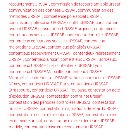
recouvrement URSSAF
,
commission de recours amiable urssaf
,
communication des données URSSAF
,
communication des
méthodes URSSAF
,
compétence pôle social URSSAF
,
conclusions pôle social URSSAF
,
conflit URSSAF
,
consultation
avocat URSSAF
,
consultation URSSAF urgence
,
contentieux
contributions sociales URSSAF
,
contentieux contrôle URSSAF
,
contentieux cotisations sociales URSSAF
,
contentieux
majorations URSSAF
,
contentieux pénalités URSSAF
,
contentieux recouvrement URSSAF
,
contentieux redressement
URSSAF
,
contentieux urssaf
,
contentieux URSSAF Bordeaux
,
contentieux URSSAF Lille
,
contentieux URSSAF Lyon
,
contentieux URSSAF Marseille
,
contentieux URSSAF
Montpellier
,
contentieux URSSAF Nantes
,
contentieux URSSAF
Nîmes
,
contentieux URSSAF Paris
,
contentieux URSSAF
Strasbourg.
,
contentieux URSSAF Toulouse
,
contestation acte
d’exécution URSSAF
,
contestation contrainte urssaf
,
contestation des périodes contrôlées URSSAF
,
contestation
huissier URSSAF
,
contestation majorations de retard URSSAF
,
contestation mesure d’exécution URSSAF
,
contestation mise
en demeure urssaf
,
contestation mise en demeure URSSAF
modèle
,
contestation mise en recouvrement URSSAF
,