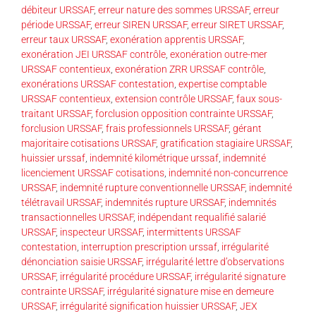
débiteur URSSAF
,
erreur nature des sommes URSSAF
,
erreur
période URSSAF
,
erreur SIREN URSSAF
,
erreur SIRET URSSAF
,
erreur taux URSSAF
,
exonération apprentis URSSAF
,
exonération JEI URSSAF contrôle
,
exonération outre-mer
URSSAF contentieux
,
exonération ZRR URSSAF contrôle
,
exonérations URSSAF contestation
,
expertise comptable
URSSAF contentieux
,
extension contrôle URSSAF
,
faux sous-
traitant URSSAF
,
forclusion opposition contrainte URSSAF
,
forclusion URSSAF
,
frais professionnels URSSAF
,
gérant
majoritaire cotisations URSSAF
,
gratification stagiaire URSSAF
,
huissier urssaf
,
indemnité kilométrique urssaf
,
indemnité
licenciement URSSAF cotisations
,
indemnité non-concurrence
URSSAF
,
indemnité rupture conventionnelle URSSAF
,
indemnité
télétravail URSSAF
,
indemnités rupture URSSAF
,
indemnités
transactionnelles URSSAF
,
indépendant requalifié salarié
URSSAF
,
inspecteur URSSAF
,
intermittents URSSAF
contestation
,
interruption prescription urssaf
,
irrégularité
dénonciation saisie URSSAF
,
irrégularité lettre d’observations
URSSAF
,
irrégularité procédure URSSAF
,
irrégularité signature
contrainte URSSAF
,
irrégularité signature mise en demeure
URSSAF
,
irrégularité signification huissier URSSAF
,
JEX