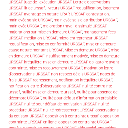
URSSAF
,
juge de l’exécution URSSAF
,
Lettre d'observations
URSSAF
,
litige urssaf
,
livreurs URSSAF requalification
,
logement
URSSAF avantage en nature
,
LRAR URSSAF contestation
,
mainlevée saisie URSSAF
,
mainlevée saisie-attribution URSSAF
,
mainlevée URSSAF
,
majoration travail dissimulé URSSAF
,
majorations sur mise en demeure URSSAF
,
management fees
URSSAF
,
médiation URSSAF
,
micro-entrepreneur URSSAF
requalification
,
mise en conformité URSSAF
,
mise en demeure
cause nature montant URSSAF
,
Mise en demeure URSSAF
,
mise
en demeure URSSAF insuffisamment motivée
,
mise en demeure
URSSAF irrégulière
,
mise en demeure URSSAF obligatoire avant
contrainte
,
mise en recouvrement URSSAF
,
motivation lettre
d’observations URSSAF
,
non-respect délais URSSAF
,
notes de
frais URSSAF redressement
,
notification irrégulière URSSAF
,
notification lettre d’observations URSSAF
,
nullité contrainte
urssaf
,
nullité mise en demeure urssaf
,
nullité pour absence de
décompte URSSAF
,
nullité pour défaut d’information préalable
URSSAF
,
nullité pour défaut de motivation URSSAF
,
nullité
procédure URSSAF
,
nullité redressement URSSAF
,
observations
du cotisant URSSAF
,
opposition à contrainte urssaf
,
opposition
contrainte URSSAF en ligne
,
opposition contrainte URSSAF
modèle
,
opposition contrainte URSSAF pôle social
,
opposition