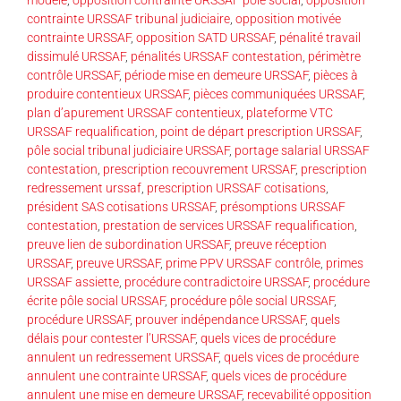
contrainte URSSAF tribunal judiciaire
,
opposition motivée
contrainte URSSAF
,
opposition SATD URSSAF
,
pénalité travail
dissimulé URSSAF
,
pénalités URSSAF contestation
,
périmètre
contrôle URSSAF
,
période mise en demeure URSSAF
,
pièces à
produire contentieux URSSAF
,
pièces communiquées URSSAF
,
plan d’apurement URSSAF contentieux
,
plateforme VTC
URSSAF requalification
,
point de départ prescription URSSAF
,
pôle social tribunal judiciaire URSSAF
,
portage salarial URSSAF
contestation
,
prescription recouvrement URSSAF
,
prescription
redressement urssaf
,
prescription URSSAF cotisations
,
président SAS cotisations URSSAF
,
présomptions URSSAF
contestation
,
prestation de services URSSAF requalification
,
preuve lien de subordination URSSAF
,
preuve réception
URSSAF
,
preuve URSSAF
,
prime PPV URSSAF contrôle
,
primes
URSSAF assiette
,
procédure contradictoire URSSAF
,
procédure
écrite pôle social URSSAF
,
procédure pôle social URSSAF
,
procédure URSSAF
,
prouver indépendance URSSAF
,
quels
délais pour contester l’URSSAF
,
quels vices de procédure
annulent un redressement URSSAF
,
quels vices de procédure
annulent une contrainte URSSAF
,
quels vices de procédure
annulent une mise en demeure URSSAF
,
recevabilité opposition