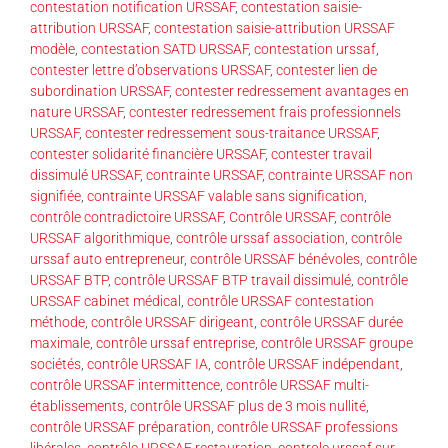
contestation notification URSSAF
,
contestation saisie-
attribution URSSAF
,
contestation saisie-attribution URSSAF
modèle
,
contestation SATD URSSAF
,
contestation urssaf
,
contester lettre d’observations URSSAF
,
contester lien de
subordination URSSAF
,
contester redressement avantages en
nature URSSAF
,
contester redressement frais professionnels
URSSAF
,
contester redressement sous-traitance URSSAF
,
contester solidarité financière URSSAF
,
contester travail
dissimulé URSSAF
,
contrainte URSSAF
,
contrainte URSSAF non
signifiée
,
contrainte URSSAF valable sans signification
,
contrôle contradictoire URSSAF
,
Contrôle URSSAF
,
contrôle
URSSAF algorithmique
,
contrôle urssaf association
,
contrôle
urssaf auto entrepreneur
,
contrôle URSSAF bénévoles
,
contrôle
URSSAF BTP
,
contrôle URSSAF BTP travail dissimulé
,
contrôle
URSSAF cabinet médical
,
contrôle URSSAF contestation
méthode
,
contrôle URSSAF dirigeant
,
contrôle URSSAF durée
maximale
,
contrôle urssaf entreprise
,
contrôle URSSAF groupe
sociétés
,
contrôle URSSAF IA
,
contrôle URSSAF indépendant
,
contrôle URSSAF intermittence
,
contrôle URSSAF multi-
établissements
,
contrôle URSSAF plus de 3 mois nullité
,
contrôle URSSAF préparation
,
contrôle URSSAF professions
libérales
,
contrôle URSSAF restauration
,
controle urssaf sur