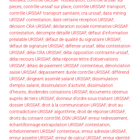
pieces
,
contrôle urssaf sur place
,
contrôle URSSAF transport
,
contrôle URSSAF transport sanitaire
,
cra urssaf
,
data mining
URSSAF contestation
,
date certaine réception URSSAF
,
décision CRA URSSAF
,
déclaration sociale nominative URSSAF
contestation
,
décompte détaillé URSSAF
,
défaut d’information
préalable URSSAF
,
défaut de qualité du signataire URSSAF
,
défaut de signature URSSAF
,
défense urssaf
,
délai contestation
URSSAF
,
délai CRA URSSAF
,
délai opposition contrainte urssaf
,
délai recours URSSAF
,
délai réponse lettre d’observations
URSSAF
,
délais de paiement URSSAF contentieux
,
dénonciation
saisie URSSAF
,
dépassement durée contrôle URSSAF
,
différend
URSSAF
,
dirigeant assimilé salarié URSSAF
,
dissimulation
d'emploi salarié
,
dissimulation d’activité
,
dissimulation
d’heures
,
dividendes cotisations URSSAF
,
documents obtenus
auprès de tiers URSSAF
,
donneur d’ordre sous-traitant URSSAF
,
dossier URSSAF
,
droit à la communication URSSAF
,
droit au
contradictoire URSSAF algorithme
,
droit de réponse URSSAF
,
droits du cotisant contrôlé
,
DSN URSSAF erreur redressement
,
échantillonnage extrapolation URSSAF contestation
,
échelonnement URSSAF contentieux
,
erreur adresse URSSAF
,
erreur assiette URSSAF
,
erreur de calcul URSSAF
,
erreur identité