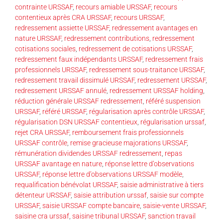
contrainte URSSAF
,
recours amiable URSSAF
,
recours
contentieux après CRA URSSAF
,
recours URSSAF
,
redressement assiette URSSAF
,
redressement avantages en
nature URSSAF
,
redressement contributions
,
redressement
cotisations sociales
,
redressement de cotisations URSSAF
,
redressement faux indépendants URSSAF
,
redressement frais
professionnels URSSAF
,
redressement sous-traitance URSSAF
,
redressement travail dissimulé URSSAF
,
redressement URSSAF
,
redressement URSSAF annulé
,
redressement URSSAF holding
,
réduction générale URSSAF redressement
,
référé suspension
URSSAF
,
référé URSSAF
,
régularisation après contrôle URSSAF
,
régularisation DSN URSSAF contentieux
,
régularisation urssaf
,
rejet CRA URSSAF
,
remboursement frais professionnels
URSSAF contrôle
,
remise gracieuse majorations URSSAF
,
rémunération dividendes URSSAF redressement
,
repas
URSSAF avantage en nature
,
réponse lettre d’observations
URSSAF
,
réponse lettre d’observations URSSAF modèle
,
requalification bénévolat URSSAF
,
saisie administrative à tiers
détenteur URSSAF
,
saisie attribution urssaf
,
saisie sur compte
URSSAF
,
saisie URSSAF compte bancaire
,
saisie-vente URSSAF
,
saisine cra urssaf
,
saisine tribunal URSSAF
,
sanction travail