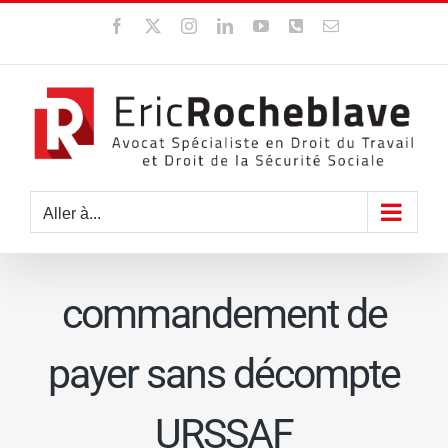
Passer
Facebook
X
Instagram
LinkedIn
YouTube
WhatsApp
Email
au
contenu
Aller à...
commandement de
payer sans décompte
URSSAF