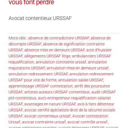
vous font perdre
Avocat contentieux URSSAF
Mots-clés :
absence de contradictoire URSSAF
,
absence de
décompte URSSAF
,
absence de signification contrainte
URSSAF
,
absence mise en demeure URSSAF
,
acte d’huissier
URSSAF
,
allègements URSSAF litige
,
ambulanciers URSSAF
requalification
,
annulation contrainte urssaf
,
annulation
majorations URSSAF
,
annulation mise en demeure urssaf
,
annulation redressement URSSAF
,
annulation redressement
URSSAF pour vice de forme
,
annulation saisie URSSAF
,
apprentissage URSSAF contestation
,
arrêt des poursuites
URSSAF
,
artistes-auteurs URSSAF contentieux
,
audit URSSAF
pré-contentieux
,
auto-entrepreneur requalification salariat
URSSAF
,
avantages en nature URSSAF
,
avis à tiers détenteur
URSSAF
,
avocat certifié spécialiste droit de la sécurité sociale
URSSAF
,
avocat contentieux urssaf
,
Avocat contestation
Urssaf
,
avocat contrainte urssaf
,
avocat contrôle urssaf
,
avocat cotisations sociales
,
avocat dirigeants URSSAF
,
avocat