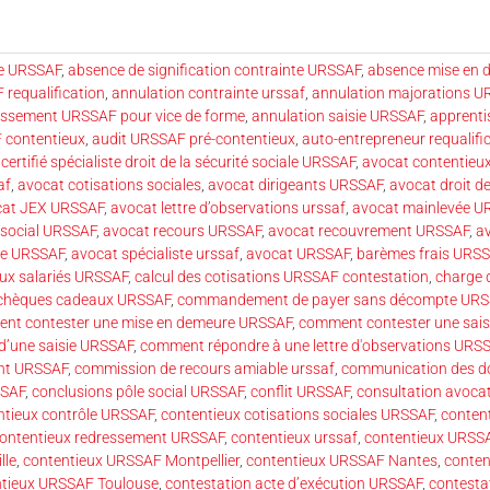
e URSSAF
,
absence de signification contrainte URSSAF
,
absence mise en
requalification
,
annulation contrainte urssaf
,
annulation majorations 
essement URSSAF pour vice de forme
,
annulation saisie URSSAF
,
apprent
 contentieux
,
audit URSSAF pré-contentieux
,
auto-entrepreneur requalifi
certifié spécialiste droit de la sécurité sociale URSSAF
,
avocat contentieux
af
,
avocat cotisations sociales
,
avocat dirigeants URSSAF
,
avocat droit de
cat JEX URSSAF
,
avocat lettre d’observations urssaf
,
avocat mainlevée U
 social URSSAF
,
avocat recours URSSAF
,
avocat recouvrement URSSAF
,
a
ale URSSAF
,
avocat spécialiste urssaf
,
avocat URSSAF
,
barèmes frais URSS
ux salariés URSSAF
,
calcul des cotisations URSSAF contestation
,
charge 
chèques cadeaux URSSAF
,
commandement de payer sans décompte URS
nt contester une mise en demeure URSSAF
,
comment contester une sai
d’une saisie URSSAF
,
comment répondre à une lettre d'observations URS
ent URSSAF
,
commission de recours amiable urssaf
,
communication des 
SSAF
,
conclusions pôle social URSSAF
,
conflit URSSAF
,
consultation avoca
ntieux contrôle URSSAF
,
contentieux cotisations sociales URSSAF
,
conten
ontentieux redressement URSSAF
,
contentieux urssaf
,
contentieux URSS
lle
,
contentieux URSSAF Montpellier
,
contentieux URSSAF Nantes
,
conte
ntieux URSSAF Toulouse
,
contestation acte d’exécution URSSAF
,
contesta