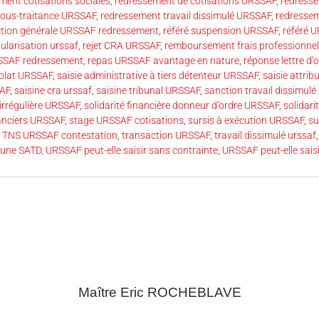
ment cotisations sociales
,
redressement de cotisations URSSAF
,
redress
ous-traitance URSSAF
,
redressement travail dissimulé URSSAF
,
redresse
tion générale URSSAF redressement
,
référé suspension URSSAF
,
référé 
ularisation urssaf
,
rejet CRA URSSAF
,
remboursement frais professionne
RSSAF redressement
,
repas URSSAF avantage en nature
,
réponse lettre d
volat URSSAF
,
saisie administrative à tiers détenteur URSSAF
,
saisie attrib
SAF
,
saisine cra urssaf
,
saisine tribunal URSSAF
,
sanction travail dissimul
 irrégulière URSSAF
,
solidarité financière donneur d’ordre URSSAF
,
solidari
anciers URSSAF
,
stage URSSAF cotisations
,
sursis à exécution URSSAF
,
su
,
TNS URSSAF contestation
,
transaction URSSAF
,
travail dissimulé urssaf
 une SATD
,
URSSAF peut-elle saisir sans contrainte
,
URSSAF peut-elle sais
Maître Eric
ROCHEBLAVE