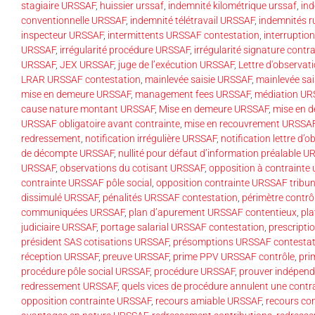
stagiaire URSSAF
,
huissier urssaf
,
indemnité kilométrique urssaf
,
ind
conventionnelle URSSAF
,
indemnité télétravail URSSAF
,
indemnités 
inspecteur URSSAF
,
intermittents URSSAF contestation
,
interruption
URSSAF
,
irrégularité procédure URSSAF
,
irrégularité signature cont
URSSAF
,
JEX URSSAF
,
juge de l’exécution URSSAF
,
Lettre d'observa
LRAR URSSAF contestation
,
mainlevée saisie URSSAF
,
mainlevée sai
mise en demeure URSSAF
,
management fees URSSAF
,
médiation UR
cause nature montant URSSAF
,
Mise en demeure URSSAF
,
mise en 
URSSAF obligatoire avant contrainte
,
mise en recouvrement URSSA
redressement
,
notification irrégulière URSSAF
,
notification lettre d
de décompte URSSAF
,
nullité pour défaut d’information préalable 
URSSAF
,
observations du cotisant URSSAF
,
opposition à contrainte 
contrainte URSSAF pôle social
,
opposition contrainte URSSAF tribuna
dissimulé URSSAF
,
pénalités URSSAF contestation
,
périmètre contr
communiquées URSSAF
,
plan d’apurement URSSAF contentieux
,
pla
judiciaire URSSAF
,
portage salarial URSSAF contestation
,
prescript
président SAS cotisations URSSAF
,
présomptions URSSAF contestat
réception URSSAF
,
preuve URSSAF
,
prime PPV URSSAF contrôle
,
pri
procédure pôle social URSSAF
,
procédure URSSAF
,
prouver indépen
redressement URSSAF
,
quels vices de procédure annulent une cont
opposition contrainte URSSAF
,
recours amiable URSSAF
,
recours co