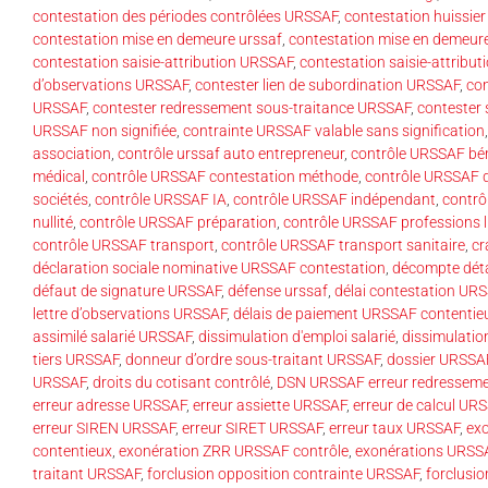
contestation des périodes contrôlées URSSAF
,
contestation huissie
contestation mise en demeure urssaf
,
contestation mise en demeu
contestation saisie-attribution URSSAF
,
contestation saisie-attrib
d’observations URSSAF
,
contester lien de subordination URSSAF
,
co
URSSAF
,
contester redressement sous-traitance URSSAF
,
contester 
URSSAF non signifiée
,
contrainte URSSAF valable sans signification
association
,
contrôle urssaf auto entrepreneur
,
contrôle URSSAF bé
médical
,
contrôle URSSAF contestation méthode
,
contrôle URSSAF d
sociétés
,
contrôle URSSAF IA
,
contrôle URSSAF indépendant
,
contrô
nullité
,
contrôle URSSAF préparation
,
contrôle URSSAF professions l
contrôle URSSAF transport
,
contrôle URSSAF transport sanitaire
,
cr
déclaration sociale nominative URSSAF contestation
,
décompte déta
défaut de signature URSSAF
,
défense urssaf
,
délai contestation UR
lettre d’observations URSSAF
,
délais de paiement URSSAF contentie
assimilé salarié URSSAF
,
dissimulation d'emploi salarié
,
dissimulation
tiers URSSAF
,
donneur d’ordre sous-traitant URSSAF
,
dossier URSSA
URSSAF
,
droits du cotisant contrôlé
,
DSN URSSAF erreur redressem
erreur adresse URSSAF
,
erreur assiette URSSAF
,
erreur de calcul UR
erreur SIREN URSSAF
,
erreur SIRET URSSAF
,
erreur taux URSSAF
,
ex
contentieux
,
exonération ZRR URSSAF contrôle
,
exonérations URSS
traitant URSSAF
,
forclusion opposition contrainte URSSAF
,
forclusi