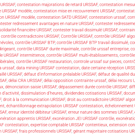
r URSSAF
,
contestation majorations de retard URSSAF
,
contestation mesu
re URSSAF modèle
,
contestation mise en recouvrement URSSAF
,
contestat
ution URSSAF modèle
,
contestation SATD URSSAF
,
contestation urssaf
,
cont
ntester redressement avantages en nature URSSAF
,
contester redresseme
solidarité financière URSSAF
,
contester travail dissimulé URSSAF
,
contrai
,
contrôle contradictoire URSSAF
,
Contrôle URSSAF
,
contrôle URSSAF algo
névoles
,
contrôle URSSAF BTP
,
contrôle URSSAF BTP travail dissimulé
,
co
irigeant
,
contrôle URSSAF durée maximale
,
contrôle urssaf entreprise
,
co
le URSSAF intermittence
,
contrôle URSSAF multi-établissements
,
contrôl
ibérales
,
contrôle URSSAF restauration
,
controle urssaf sur pieces
,
contrô
a urssaf
,
data mining URSSAF contestation
,
date certaine réception URS
illé URSSAF
,
défaut d’information préalable URSSAF
,
défaut de qualité d
SSAF
,
délai CRA URSSAF
,
délai opposition contrainte urssaf
,
délai recours
ux
,
dénonciation saisie URSSAF
,
dépassement durée contrôle URSSAF
,
di
 d’activité
,
dissimulation d’heures
,
dividendes cotisations URSSAF
,
docum
F
,
droit à la communication URSSAF
,
droit au contradictoire URSSAF algo
ent
,
échantillonnage extrapolation URSSAF contestation
,
échelonnement 
SSAF
,
erreur identité débiteur URSSAF
,
erreur nature des sommes URSSAF
,
onération apprentis URSSAF
,
exonération JEI URSSAF contrôle
,
exonérati
AF contestation
,
expertise comptable URSSAF contentieux
,
extension co
on URSSAF
,
frais professionnels URSSAF
,
gérant majoritaire cotisations U