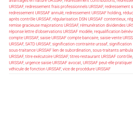
avantages en nature URSSAF
,
redressement contributions
,
redresse
URSSAF
,
redressement frais professionnels URSSAF
,
redressement s
redressement URSSAF annulé
,
redressement URSSAF holding
,
réduc
après contrôle URSSAF
,
régularisation DSN URSSAF contentieux
,
rég
remise gracieuse majorations URSSAF
,
rémunération dividendes U
réponse lettre d’observations URSSAF modèle
,
requalification béné
compte URSSAF
,
saisie URSSAF compte bancaire
,
saisie-vente URS
URSSAF
,
SATD URSSAF
,
signification contrainte urssaf
,
signification
sous-traitance URSSAF lien de subordination
,
sous-traitants ambul
URSSAF
,
titre exécutoire URSSAF
,
titres-restaurant URSSAF contrôle
URSSAF
,
urgence saisie URSSAF avocat
,
URSSAF peut-elle pratiquer
véhicule de fonction URSSAF
,
vice de procédure URSSAF