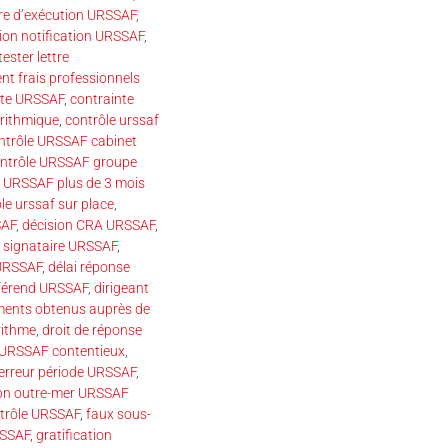
re d’exécution URSSAF
,
ion notification URSSAF
,
ester lettre
nt frais professionnels
nte URSSAF
,
contrainte
rithmique
,
contrôle urssaf
ntrôle URSSAF cabinet
ntrôle URSSAF groupe
e URSSAF plus de 3 mois
le urssaf sur place
,
SAF
,
décision CRA URSSAF
,
u signataire URSSAF
,
 URSSAF
,
délai réponse
fférend URSSAF
,
dirigeant
ents obtenus auprès de
rithme
,
droit de réponse
URSSAF contentieux
,
erreur période URSSAF
,
on outre-mer URSSAF
ntrôle URSSAF
,
faux sous-
RSSAF
,
gratification