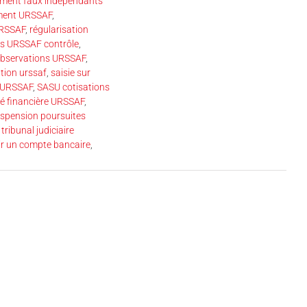
ement faux indépendants
ment URSSAF
,
URSSAF
,
régularisation
ls URSSAF contrôle
,
’observations URSSAF
,
ution urssaf
,
saisie sur
é URSSAF
,
SASU cotisations
té financière URSSAF
,
spension poursuites
,
tribunal judiciaire
ir un compte bancaire
,