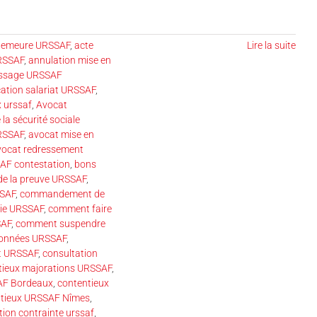
 demeure URSSAF
,
acte
Lire la suite
URSSAF
,
annulation mise en
issage URSSAF
cation salariat URSSAF
,
 urssaf
,
Avocat
 la sécurité sociale
RSSAF
,
avocat mise en
vocat redressement
AF contestation
,
bons
de la preuve URSSAF
,
SAF
,
commandement de
sie URSSAF
,
comment faire
SAF
,
comment suspendre
données URSSAF
,
t URSSAF
,
consultation
tieux majorations URSSAF
,
AF Bordeaux
,
contentieux
ntieux URSSAF Nîmes
,
tion contrainte urssaf
,