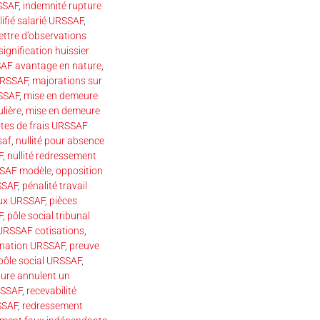
SSAF
,
indemnité rupture
ifié salarié URSSAF
,
lettre d’observations
 signification huissier
AF avantage en nature
,
 URSSAF
,
majorations sur
SSAF
,
mise en demeure
lière
,
mise en demeure
tes de frais URSSAF
saf
,
nullité pour absence
F
,
nullité redressement
SSAF modèle
,
opposition
SSAF
,
pénalité travail
eux URSSAF
,
pièces
F
,
pôle social tribunal
 URSSAF cotisations
,
dination URSSAF
,
preuve
 pôle social URSSAF
,
dure annulent un
RSSAF
,
recevabilité
SSAF
,
redressement