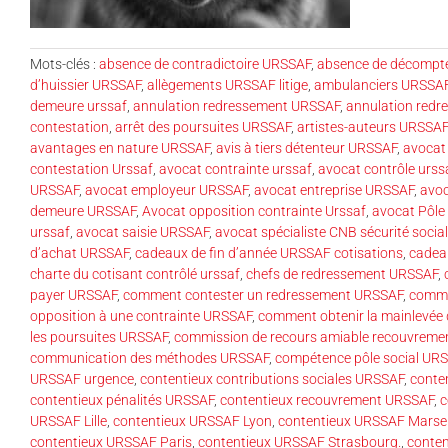
Mots-clés :
absence de contradictoire URSSAF
,
absence de décompt
d’huissier URSSAF
,
allègements URSSAF litige
,
ambulanciers URSSAF 
demeure urssaf
,
annulation redressement URSSAF
,
annulation redr
contestation
,
arrêt des poursuites URSSAF
,
artistes-auteurs URSSAF
avantages en nature URSSAF
,
avis à tiers détenteur URSSAF
,
avocat 
contestation Urssaf
,
avocat contrainte urssaf
,
avocat contrôle urss
URSSAF
,
avocat employeur URSSAF
,
avocat entreprise URSSAF
,
avo
demeure URSSAF
,
Avocat opposition contrainte Urssaf
,
avocat Pôle
urssaf
,
avocat saisie URSSAF
,
avocat spécialiste CNB sécurité soci
d’achat URSSAF
,
cadeaux de fin d’année URSSAF cotisations
,
cadea
charte du cotisant contrôlé urssaf
,
chefs de redressement URSSAF
,
payer URSSAF
,
comment contester un redressement URSSAF
,
comme
opposition à une contrainte URSSAF
,
comment obtenir la mainlevée 
les poursuites URSSAF
,
commission de recours amiable recouvrem
communication des méthodes URSSAF
,
compétence pôle social UR
URSSAF urgence
,
contentieux contributions sociales URSSAF
,
conte
contentieux pénalités URSSAF
,
contentieux recouvrement URSSAF
,
c
URSSAF Lille
,
contentieux URSSAF Lyon
,
contentieux URSSAF Marsei
contentieux URSSAF Paris
,
contentieux URSSAF Strasbourg.
,
conte