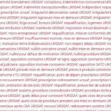
emnité licenciement URSSAF cotisations
,
indemnité non-concurrence UR
rupture URSSAF
,
indemnités transactionnelles URSSAF
,
indépendant requal
 prescription urssaf
,
irrégularité dénonciation saisie URSSAF
,
irrégularité 
rainte URSSAF
,
irrégularité signature mise en demeure URSSAF
,
irrégularité
tions URSSAF
,
litige urssaf
,
livreurs URSSAF requalification
,
logement URSS
sie-attribution URSSAF
,
mainlevée URSSAF
,
majoration travail dissimulé
SSAF
,
micro-entrepreneur URSSAF requalification
,
mise en conformité UR
demeure URSSAF insuffisamment motivée
,
mise en demeure URSSAF irrégu
F
,
motivation lettre d’observations URSSAF
,
non-respect délais URSSAF
,
no
’observations URSSAF
,
nullité contrainte urssaf
,
nullité mise en demeure urs
URSSAF
,
nullité pour défaut de motivation URSSAF
,
nullité procédure URSSA
urssaf
,
opposition contrainte URSSAF en ligne
,
opposition contrainte UR
l judiciaire
,
opposition motivée contrainte URSSAF
,
opposition SATD UR
ôle URSSAF
,
période mise en demeure URSSAF
,
pièces à produire contenti
teforme VTC URSSAF requalification
,
point de départ prescription URSSA
ion recouvrement URSSAF
,
prescription redressement urssaf
,
prescription
ion
,
prestation de services URSSAF requalification
,
preuve lien de subor
mes URSSAF assiette
,
procédure contradictoire URSSAF
,
procédure écrite
dance URSSAF
,
quels délais pour contester l’URSSAF
,
quels vices de procé
rainte URSSAF
,
quels vices de procédure annulent une mise en demeure U
ntentieux après CRA URSSAF
,
recours URSSAF
,
redressement assiette UR