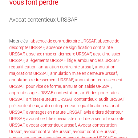
vous font perdre
Avocat contentieux URSSAF
Mots-clés :
absence de contradictoire URSSAF
,
absence de
décompte URSSAF
,
absence de signification contrainte
URSSAF
,
absence mise en demeure URSSAF
,
acte d’huissier
URSSAF
,
allègements URSSAF litige
,
ambulanciers URSSAF
requalification
,
annulation contrainte urssaf
,
annulation
majorations URSSAF
,
annulation mise en demeure urssaf
,
annulation redressement URSSAF
,
annulation redressement
URSSAF pour vice de forme
,
annulation saisie URSSAF
,
apprentissage URSSAF contestation
,
arrêt des poursuites
URSSAF
,
artistes-auteurs URSSAF contentieux
,
audit URSSAF
pré-contentieux
,
auto-entrepreneur requalification salariat
URSSAF
,
avantages en nature URSSAF
,
avis à tiers détenteur
URSSAF
,
avocat certifié spécialiste droit de la sécurité sociale
URSSAF
,
avocat contentieux urssaf
,
Avocat contestation
Urssaf
,
avocat contrainte urssaf
,
avocat contrôle urssaf
,
avocat cotisations sociales
,
avocat dirigeants URSSAF
,
avocat