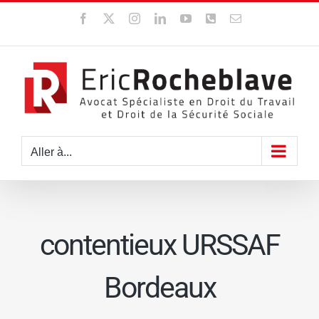
Passer
Facebook
X
Instagram
LinkedIn
YouTube
WhatsApp
Email
au
contenu
Aller à...
contentieux URSSAF
Bordeaux