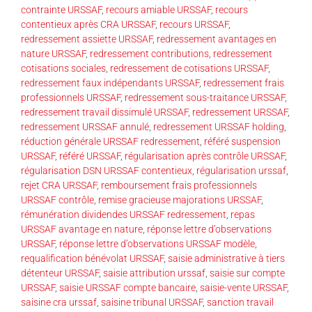
contrainte URSSAF
,
recours amiable URSSAF
,
recours
contentieux après CRA URSSAF
,
recours URSSAF
,
redressement assiette URSSAF
,
redressement avantages en
nature URSSAF
,
redressement contributions
,
redressement
cotisations sociales
,
redressement de cotisations URSSAF
,
redressement faux indépendants URSSAF
,
redressement frais
professionnels URSSAF
,
redressement sous-traitance URSSAF
,
redressement travail dissimulé URSSAF
,
redressement URSSAF
,
redressement URSSAF annulé
,
redressement URSSAF holding
,
réduction générale URSSAF redressement
,
référé suspension
URSSAF
,
référé URSSAF
,
régularisation après contrôle URSSAF
,
régularisation DSN URSSAF contentieux
,
régularisation urssaf
,
rejet CRA URSSAF
,
remboursement frais professionnels
URSSAF contrôle
,
remise gracieuse majorations URSSAF
,
rémunération dividendes URSSAF redressement
,
repas
URSSAF avantage en nature
,
réponse lettre d’observations
URSSAF
,
réponse lettre d’observations URSSAF modèle
,
requalification bénévolat URSSAF
,
saisie administrative à tiers
détenteur URSSAF
,
saisie attribution urssaf
,
saisie sur compte
URSSAF
,
saisie URSSAF compte bancaire
,
saisie-vente URSSAF
,
saisine cra urssaf
,
saisine tribunal URSSAF
,
sanction travail