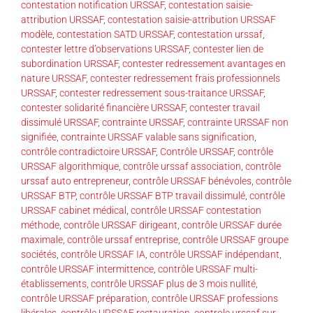
contestation notification URSSAF
,
contestation saisie-
attribution URSSAF
,
contestation saisie-attribution URSSAF
modèle
,
contestation SATD URSSAF
,
contestation urssaf
,
contester lettre d’observations URSSAF
,
contester lien de
subordination URSSAF
,
contester redressement avantages en
nature URSSAF
,
contester redressement frais professionnels
URSSAF
,
contester redressement sous-traitance URSSAF
,
contester solidarité financière URSSAF
,
contester travail
dissimulé URSSAF
,
contrainte URSSAF
,
contrainte URSSAF non
signifiée
,
contrainte URSSAF valable sans signification
,
contrôle contradictoire URSSAF
,
Contrôle URSSAF
,
contrôle
URSSAF algorithmique
,
contrôle urssaf association
,
contrôle
urssaf auto entrepreneur
,
contrôle URSSAF bénévoles
,
contrôle
URSSAF BTP
,
contrôle URSSAF BTP travail dissimulé
,
contrôle
URSSAF cabinet médical
,
contrôle URSSAF contestation
méthode
,
contrôle URSSAF dirigeant
,
contrôle URSSAF durée
maximale
,
contrôle urssaf entreprise
,
contrôle URSSAF groupe
sociétés
,
contrôle URSSAF IA
,
contrôle URSSAF indépendant
,
contrôle URSSAF intermittence
,
contrôle URSSAF multi-
établissements
,
contrôle URSSAF plus de 3 mois nullité
,
contrôle URSSAF préparation
,
contrôle URSSAF professions
libérales
,
contrôle URSSAF restauration
,
controle urssaf sur