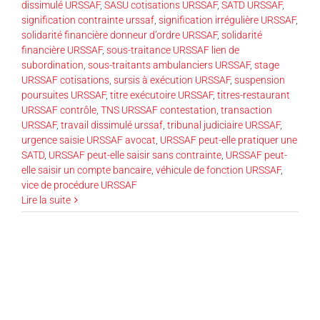
dissimulé URSSAF
,
SASU cotisations URSSAF
,
SATD URSSAF
,
signification contrainte urssaf
,
signification irrégulière URSSAF
,
solidarité financière donneur d’ordre URSSAF
,
solidarité
financière URSSAF
,
sous-traitance URSSAF lien de
subordination
,
sous-traitants ambulanciers URSSAF
,
stage
URSSAF cotisations
,
sursis à exécution URSSAF
,
suspension
poursuites URSSAF
,
titre exécutoire URSSAF
,
titres-restaurant
URSSAF contrôle
,
TNS URSSAF contestation
,
transaction
URSSAF
,
travail dissimulé urssaf
,
tribunal judiciaire URSSAF
,
urgence saisie URSSAF avocat
,
URSSAF peut-elle pratiquer une
SATD
,
URSSAF peut-elle saisir sans contrainte
,
URSSAF peut-
elle saisir un compte bancaire
,
véhicule de fonction URSSAF
,
vice de procédure URSSAF
Lire la suite