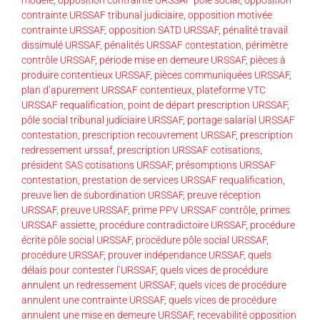
contrainte URSSAF tribunal judiciaire
,
opposition motivée
contrainte URSSAF
,
opposition SATD URSSAF
,
pénalité travail
dissimulé URSSAF
,
pénalités URSSAF contestation
,
périmètre
contrôle URSSAF
,
période mise en demeure URSSAF
,
pièces à
produire contentieux URSSAF
,
pièces communiquées URSSAF
,
plan d’apurement URSSAF contentieux
,
plateforme VTC
URSSAF requalification
,
point de départ prescription URSSAF
,
pôle social tribunal judiciaire URSSAF
,
portage salarial URSSAF
contestation
,
prescription recouvrement URSSAF
,
prescription
redressement urssaf
,
prescription URSSAF cotisations
,
président SAS cotisations URSSAF
,
présomptions URSSAF
contestation
,
prestation de services URSSAF requalification
,
preuve lien de subordination URSSAF
,
preuve réception
URSSAF
,
preuve URSSAF
,
prime PPV URSSAF contrôle
,
primes
URSSAF assiette
,
procédure contradictoire URSSAF
,
procédure
écrite pôle social URSSAF
,
procédure pôle social URSSAF
,
procédure URSSAF
,
prouver indépendance URSSAF
,
quels
délais pour contester l’URSSAF
,
quels vices de procédure
annulent un redressement URSSAF
,
quels vices de procédure
annulent une contrainte URSSAF
,
quels vices de procédure
annulent une mise en demeure URSSAF
,
recevabilité opposition