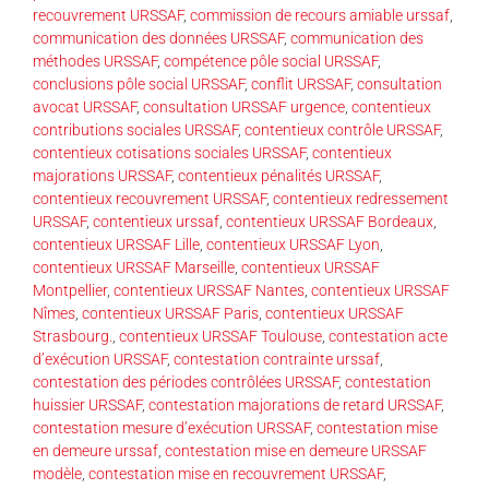
recouvrement URSSAF
,
commission de recours amiable urssaf
,
communication des données URSSAF
,
communication des
méthodes URSSAF
,
compétence pôle social URSSAF
,
conclusions pôle social URSSAF
,
conflit URSSAF
,
consultation
avocat URSSAF
,
consultation URSSAF urgence
,
contentieux
contributions sociales URSSAF
,
contentieux contrôle URSSAF
,
contentieux cotisations sociales URSSAF
,
contentieux
majorations URSSAF
,
contentieux pénalités URSSAF
,
contentieux recouvrement URSSAF
,
contentieux redressement
URSSAF
,
contentieux urssaf
,
contentieux URSSAF Bordeaux
,
contentieux URSSAF Lille
,
contentieux URSSAF Lyon
,
contentieux URSSAF Marseille
,
contentieux URSSAF
Montpellier
,
contentieux URSSAF Nantes
,
contentieux URSSAF
Nîmes
,
contentieux URSSAF Paris
,
contentieux URSSAF
Strasbourg.
,
contentieux URSSAF Toulouse
,
contestation acte
d’exécution URSSAF
,
contestation contrainte urssaf
,
contestation des périodes contrôlées URSSAF
,
contestation
huissier URSSAF
,
contestation majorations de retard URSSAF
,
contestation mesure d’exécution URSSAF
,
contestation mise
en demeure urssaf
,
contestation mise en demeure URSSAF
modèle
,
contestation mise en recouvrement URSSAF
,