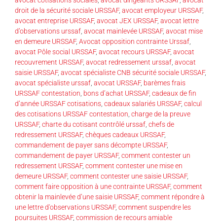
droit de la sécurité sociale URSSAF
,
avocat employeur URSSAF
,
avocat entreprise URSSAF
,
avocat JEX URSSAF
,
avocat lettre
d’observations urssaf
,
avocat mainlevée URSSAF
,
avocat mise
en demeure URSSAF
,
Avocat opposition contrainte Urssaf
,
avocat Pôle social URSSAF
,
avocat recours URSSAF
,
avocat
recouvrement URSSAF
,
avocat redressement urssaf
,
avocat
saisie URSSAF
,
avocat spécialiste CNB sécurité sociale URSSAF
,
avocat spécialiste urssaf
,
avocat URSSAF
,
barèmes frais
URSSAF contestation
,
bons d’achat URSSAF
,
cadeaux de fin
d’année URSSAF cotisations
,
cadeaux salariés URSSAF
,
calcul
des cotisations URSSAF contestation
,
charge de la preuve
URSSAF
,
charte du cotisant contrôlé urssaf
,
chefs de
redressement URSSAF
,
chèques cadeaux URSSAF
,
commandement de payer sans décompte URSSAF
,
commandement de payer URSSAF
,
comment contester un
redressement URSSAF
,
comment contester une mise en
demeure URSSAF
,
comment contester une saisie URSSAF
,
comment faire opposition à une contrainte URSSAF
,
comment
obtenir la mainlevée d’une saisie URSSAF
,
comment répondre à
une lettre d'observations URSSAF
,
comment suspendre les
poursuites URSSAF
,
commission de recours amiable