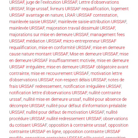
URSSAF
,
juge de l’exécution URSSAF
,
Lettre d'observations
URSSAF
,
litige urssaf
,
livreurs URSSAF requalification
,
logement
URSSAF avantage en nature
,
LRAR URSSAF contestation
,
mainlevée saisie URSSAF
,
mainlevée saisie-attribution URSSAF
,
mainlevée URSSAF
,
majoration travail dissimulé URSSAF
,
majorations sur mise en demeure URSSAF
,
management fees
URSSAF
,
médiation URSSAF
,
micro-entrepreneur URSSAF
requalification
,
mise en conformité URSSAF
,
mise en demeure
cause nature montant URSSAF
,
Mise en demeure URSSAF
,
mise
en demeure URSSAF insuffisamment motivée
,
mise en demeure
URSSAF irrégulière
,
mise en demeure URSSAF obligatoire avant
contrainte
,
mise en recouvrement URSSAF
,
motivation lettre
d’observations URSSAF
,
non-respect délais URSSAF
,
notes de
frais URSSAF redressement
,
notification irrégulière URSSAF
,
notification lettre d’observations URSSAF
,
nullité contrainte
urssaf
,
nullité mise en demeure urssaf
,
nullité pour absence de
décompte URSSAF
,
nullité pour défaut d’information préalable
URSSAF
,
nullité pour défaut de motivation URSSAF
,
nullité
procédure URSSAF
,
nullité redressement URSSAF
,
observations
du cotisant URSSAF
,
opposition à contrainte urssaf
,
opposition
contrainte URSSAF en ligne
,
opposition contrainte URSSAF
modèle
,
opposition contrainte URSSAF pôle social
,
opposition