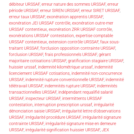
débiteur URSSAF
,
erreur nature des sommes URSSAF
,
erreur
période URSSAF
,
erreur SIREN URSSAF
,
erreur SIRET URSSAF
,
erreur taux URSSAF
,
exonération apprentis URSSAF
,
exonération JEI URSSAF contrôle
,
exonération outre-mer
URSSAF contentieux
,
exonération ZRR URSSAF contrôle
,
exonérations URSSAF contestation
,
expertise comptable
URSSAF contentieux
,
extension contrôle URSSAF
,
faux sous-
traitant URSSAF
,
forclusion opposition contrainte URSSAF
,
forclusion URSSAF
,
frais professionnels URSSAF
,
gérant
majoritaire cotisations URSSAF
,
gratification stagiaire URSSAF
,
huissier urssaf
,
indemnité kilométrique urssaf
,
indemnité
licenciement URSSAF cotisations
,
indemnité non-concurrence
URSSAF
,
indemnité rupture conventionnelle URSSAF
,
indemnité
télétravail URSSAF
,
indemnités rupture URSSAF
,
indemnités
transactionnelles URSSAF
,
indépendant requalifié salarié
URSSAF
,
inspecteur URSSAF
,
intermittents URSSAF
contestation
,
interruption prescription urssaf
,
irrégularité
dénonciation saisie URSSAF
,
irrégularité lettre d’observations
URSSAF
,
irrégularité procédure URSSAF
,
irrégularité signature
contrainte URSSAF
,
irrégularité signature mise en demeure
URSSAF
,
irrégularité signification huissier URSSAF
,
JEX