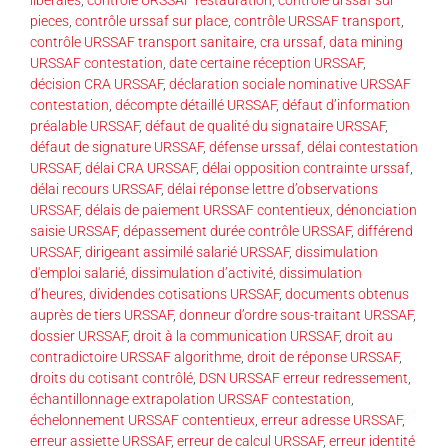
pieces
,
contrôle urssaf sur place
,
contrôle URSSAF transport
,
contrôle URSSAF transport sanitaire
,
cra urssaf
,
data mining
URSSAF contestation
,
date certaine réception URSSAF
,
décision CRA URSSAF
,
déclaration sociale nominative URSSAF
contestation
,
décompte détaillé URSSAF
,
défaut d’information
préalable URSSAF
,
défaut de qualité du signataire URSSAF
,
défaut de signature URSSAF
,
défense urssaf
,
délai contestation
URSSAF
,
délai CRA URSSAF
,
délai opposition contrainte urssaf
,
délai recours URSSAF
,
délai réponse lettre d’observations
URSSAF
,
délais de paiement URSSAF contentieux
,
dénonciation
saisie URSSAF
,
dépassement durée contrôle URSSAF
,
différend
URSSAF
,
dirigeant assimilé salarié URSSAF
,
dissimulation
d'emploi salarié
,
dissimulation d’activité
,
dissimulation
d’heures
,
dividendes cotisations URSSAF
,
documents obtenus
auprès de tiers URSSAF
,
donneur d’ordre sous-traitant URSSAF
,
dossier URSSAF
,
droit à la communication URSSAF
,
droit au
contradictoire URSSAF algorithme
,
droit de réponse URSSAF
,
droits du cotisant contrôlé
,
DSN URSSAF erreur redressement
,
échantillonnage extrapolation URSSAF contestation
,
échelonnement URSSAF contentieux
,
erreur adresse URSSAF
,
erreur assiette URSSAF
,
erreur de calcul URSSAF
,
erreur identité