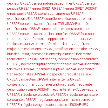
débiteur URSSAF
,
erreur nature des sommes URSSAF
,
erreur
période URSSAF
,
erreur SIREN URSSAF
,
erreur SIRET URSSAF
,
erreur taux URSSAF
,
exonération apprentis URSSAF
,
exonération JEI URSSAF contrôle
,
exonération outre-mer
URSSAF contentieux
,
exonération ZRR URSSAF contrôle
,
exonérations URSSAF contestation
,
expertise comptable
URSSAF contentieux
,
extension contrôle URSSAF
,
faux sous-
traitant URSSAF
,
forclusion opposition contrainte URSSAF
,
forclusion URSSAF
,
frais professionnels URSSAF
,
gérant
majoritaire cotisations URSSAF
,
gratification stagiaire URSSAF
,
huissier urssaf
,
indemnité kilométrique urssaf
,
indemnité
licenciement URSSAF cotisations
,
indemnité non-concurrence
URSSAF
,
indemnité rupture conventionnelle URSSAF
,
indemnité
télétravail URSSAF
,
indemnités rupture URSSAF
,
indemnités
transactionnelles URSSAF
,
indépendant requalifié salarié
URSSAF
,
inspecteur URSSAF
,
intermittents URSSAF
contestation
,
interruption prescription urssaf
,
irrégularité
dénonciation saisie URSSAF
,
irrégularité lettre d’observations
URSSAF
,
irrégularité procédure URSSAF
,
irrégularité signature
contrainte URSSAF
,
irrégularité signature mise en demeure
URSSAF
,
irrégularité signification huissier URSSAF
,
JEX