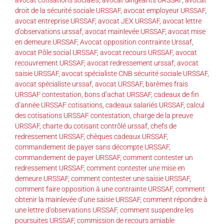
droit de la sécurité sociale URSSAF
,
avocat employeur URSSAF
,
avocat entreprise URSSAF
,
avocat JEX URSSAF
,
avocat lettre
d’observations urssaf
,
avocat mainlevée URSSAF
,
avocat mise
en demeure URSSAF
,
Avocat opposition contrainte Urssaf
,
avocat Pôle social URSSAF
,
avocat recours URSSAF
,
avocat
recouvrement URSSAF
,
avocat redressement urssaf
,
avocat
saisie URSSAF
,
avocat spécialiste CNB sécurité sociale URSSAF
,
avocat spécialiste urssaf
,
avocat URSSAF
,
barèmes frais
URSSAF contestation
,
bons d’achat URSSAF
,
cadeaux de fin
d’année URSSAF cotisations
,
cadeaux salariés URSSAF
,
calcul
des cotisations URSSAF contestation
,
charge de la preuve
URSSAF
,
charte du cotisant contrôlé urssaf
,
chefs de
redressement URSSAF
,
chèques cadeaux URSSAF
,
commandement de payer sans décompte URSSAF
,
commandement de payer URSSAF
,
comment contester un
redressement URSSAF
,
comment contester une mise en
demeure URSSAF
,
comment contester une saisie URSSAF
,
comment faire opposition à une contrainte URSSAF
,
comment
obtenir la mainlevée d’une saisie URSSAF
,
comment répondre à
une lettre d'observations URSSAF
,
comment suspendre les
poursuites URSSAF
,
commission de recours amiable