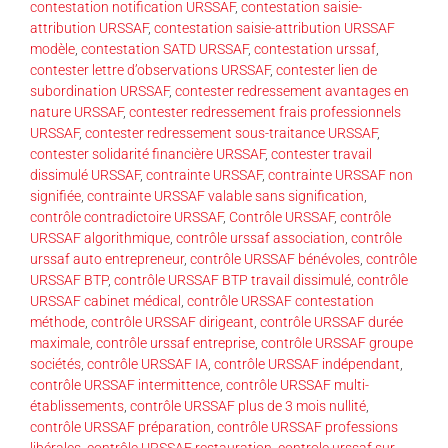
contestation notification URSSAF
,
contestation saisie-
attribution URSSAF
,
contestation saisie-attribution URSSAF
modèle
,
contestation SATD URSSAF
,
contestation urssaf
,
contester lettre d’observations URSSAF
,
contester lien de
subordination URSSAF
,
contester redressement avantages en
nature URSSAF
,
contester redressement frais professionnels
URSSAF
,
contester redressement sous-traitance URSSAF
,
contester solidarité financière URSSAF
,
contester travail
dissimulé URSSAF
,
contrainte URSSAF
,
contrainte URSSAF non
signifiée
,
contrainte URSSAF valable sans signification
,
contrôle contradictoire URSSAF
,
Contrôle URSSAF
,
contrôle
URSSAF algorithmique
,
contrôle urssaf association
,
contrôle
urssaf auto entrepreneur
,
contrôle URSSAF bénévoles
,
contrôle
URSSAF BTP
,
contrôle URSSAF BTP travail dissimulé
,
contrôle
URSSAF cabinet médical
,
contrôle URSSAF contestation
méthode
,
contrôle URSSAF dirigeant
,
contrôle URSSAF durée
maximale
,
contrôle urssaf entreprise
,
contrôle URSSAF groupe
sociétés
,
contrôle URSSAF IA
,
contrôle URSSAF indépendant
,
contrôle URSSAF intermittence
,
contrôle URSSAF multi-
établissements
,
contrôle URSSAF plus de 3 mois nullité
,
contrôle URSSAF préparation
,
contrôle URSSAF professions
libérales
,
contrôle URSSAF restauration
,
controle urssaf sur