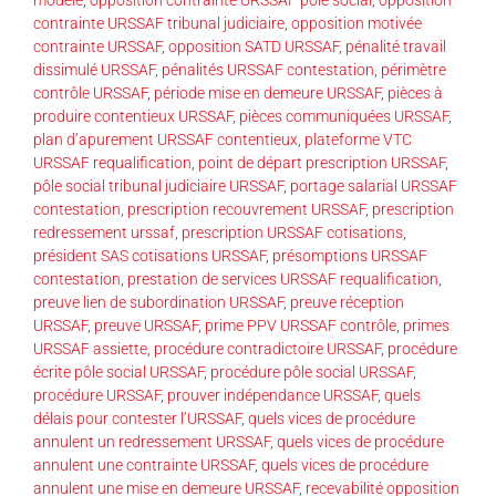
contrainte URSSAF tribunal judiciaire
,
opposition motivée
contrainte URSSAF
,
opposition SATD URSSAF
,
pénalité travail
dissimulé URSSAF
,
pénalités URSSAF contestation
,
périmètre
contrôle URSSAF
,
période mise en demeure URSSAF
,
pièces à
produire contentieux URSSAF
,
pièces communiquées URSSAF
,
plan d’apurement URSSAF contentieux
,
plateforme VTC
URSSAF requalification
,
point de départ prescription URSSAF
,
pôle social tribunal judiciaire URSSAF
,
portage salarial URSSAF
contestation
,
prescription recouvrement URSSAF
,
prescription
redressement urssaf
,
prescription URSSAF cotisations
,
président SAS cotisations URSSAF
,
présomptions URSSAF
contestation
,
prestation de services URSSAF requalification
,
preuve lien de subordination URSSAF
,
preuve réception
URSSAF
,
preuve URSSAF
,
prime PPV URSSAF contrôle
,
primes
URSSAF assiette
,
procédure contradictoire URSSAF
,
procédure
écrite pôle social URSSAF
,
procédure pôle social URSSAF
,
procédure URSSAF
,
prouver indépendance URSSAF
,
quels
délais pour contester l’URSSAF
,
quels vices de procédure
annulent un redressement URSSAF
,
quels vices de procédure
annulent une contrainte URSSAF
,
quels vices de procédure
annulent une mise en demeure URSSAF
,
recevabilité opposition