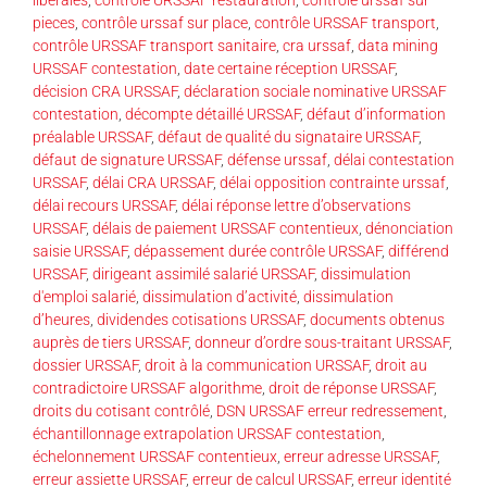
pieces
,
contrôle urssaf sur place
,
contrôle URSSAF transport
,
contrôle URSSAF transport sanitaire
,
cra urssaf
,
data mining
URSSAF contestation
,
date certaine réception URSSAF
,
décision CRA URSSAF
,
déclaration sociale nominative URSSAF
contestation
,
décompte détaillé URSSAF
,
défaut d’information
préalable URSSAF
,
défaut de qualité du signataire URSSAF
,
défaut de signature URSSAF
,
défense urssaf
,
délai contestation
URSSAF
,
délai CRA URSSAF
,
délai opposition contrainte urssaf
,
délai recours URSSAF
,
délai réponse lettre d’observations
URSSAF
,
délais de paiement URSSAF contentieux
,
dénonciation
saisie URSSAF
,
dépassement durée contrôle URSSAF
,
différend
URSSAF
,
dirigeant assimilé salarié URSSAF
,
dissimulation
d'emploi salarié
,
dissimulation d’activité
,
dissimulation
d’heures
,
dividendes cotisations URSSAF
,
documents obtenus
auprès de tiers URSSAF
,
donneur d’ordre sous-traitant URSSAF
,
dossier URSSAF
,
droit à la communication URSSAF
,
droit au
contradictoire URSSAF algorithme
,
droit de réponse URSSAF
,
droits du cotisant contrôlé
,
DSN URSSAF erreur redressement
,
échantillonnage extrapolation URSSAF contestation
,
échelonnement URSSAF contentieux
,
erreur adresse URSSAF
,
erreur assiette URSSAF
,
erreur de calcul URSSAF
,
erreur identité