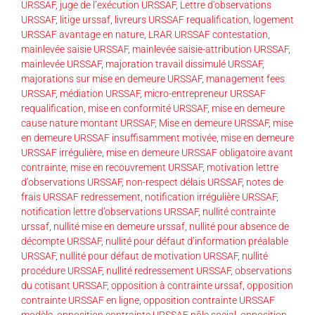
URSSAF
,
juge de l’exécution URSSAF
,
Lettre d'observations
URSSAF
,
litige urssaf
,
livreurs URSSAF requalification
,
logement
URSSAF avantage en nature
,
LRAR URSSAF contestation
,
mainlevée saisie URSSAF
,
mainlevée saisie-attribution URSSAF
,
mainlevée URSSAF
,
majoration travail dissimulé URSSAF
,
majorations sur mise en demeure URSSAF
,
management fees
URSSAF
,
médiation URSSAF
,
micro-entrepreneur URSSAF
requalification
,
mise en conformité URSSAF
,
mise en demeure
cause nature montant URSSAF
,
Mise en demeure URSSAF
,
mise
en demeure URSSAF insuffisamment motivée
,
mise en demeure
URSSAF irrégulière
,
mise en demeure URSSAF obligatoire avant
contrainte
,
mise en recouvrement URSSAF
,
motivation lettre
d’observations URSSAF
,
non-respect délais URSSAF
,
notes de
frais URSSAF redressement
,
notification irrégulière URSSAF
,
notification lettre d’observations URSSAF
,
nullité contrainte
urssaf
,
nullité mise en demeure urssaf
,
nullité pour absence de
décompte URSSAF
,
nullité pour défaut d’information préalable
URSSAF
,
nullité pour défaut de motivation URSSAF
,
nullité
procédure URSSAF
,
nullité redressement URSSAF
,
observations
du cotisant URSSAF
,
opposition à contrainte urssaf
,
opposition
contrainte URSSAF en ligne
,
opposition contrainte URSSAF
modèle
,
opposition contrainte URSSAF pôle social
,
opposition