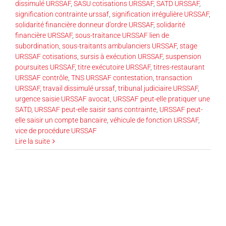
dissimulé URSSAF
,
SASU cotisations URSSAF
,
SATD URSSAF
,
signification contrainte urssaf
,
signification irrégulière URSSAF
,
solidarité financière donneur d’ordre URSSAF
,
solidarité
financière URSSAF
,
sous-traitance URSSAF lien de
subordination
,
sous-traitants ambulanciers URSSAF
,
stage
URSSAF cotisations
,
sursis à exécution URSSAF
,
suspension
poursuites URSSAF
,
titre exécutoire URSSAF
,
titres-restaurant
URSSAF contrôle
,
TNS URSSAF contestation
,
transaction
URSSAF
,
travail dissimulé urssaf
,
tribunal judiciaire URSSAF
,
urgence saisie URSSAF avocat
,
URSSAF peut-elle pratiquer une
SATD
,
URSSAF peut-elle saisir sans contrainte
,
URSSAF peut-
elle saisir un compte bancaire
,
véhicule de fonction URSSAF
,
vice de procédure URSSAF
Lire la suite