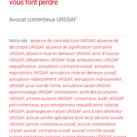
vous font perdre
Avocat contentieux URSSAF
Mots-clés :
absence de contradictoire URSSAF
,
absence de
décompte URSSAF
,
absence de signification contrainte
URSSAF
,
absence mise en demeure URSSAF
,
acte d’huissier
URSSAF
,
allègements URSSAF litige
,
ambulanciers URSSAF
requalification
,
annulation contrainte urssaf
,
annulation
majorations URSSAF
,
annulation mise en demeure urssaf
,
annulation redressement URSSAF
,
annulation redressement
URSSAF pour vice de forme
,
annulation saisie URSSAF
,
apprentissage URSSAF contestation
,
arrêt des poursuites
URSSAF
,
artistes-auteurs URSSAF contentieux
,
audit URSSAF
pré-contentieux
,
auto-entrepreneur requalification salariat
URSSAF
,
avantages en nature URSSAF
,
avis à tiers détenteur
URSSAF
,
avocat certifié spécialiste droit de la sécurité sociale
URSSAF
,
avocat contentieux urssaf
,
Avocat contestation
Urssaf
,
avocat contrainte urssaf
,
avocat contrôle urssaf
,
avocat cotisations sociales
,
avocat dirigeants URSSAF
,
avocat