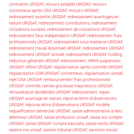
contrainte URSSAF
,
recours amiable URSSAF
,
recours
contentieux après CRA URSSAF
,
recours URSSAF
,
redressement assiette URSSAF
,
redressement avantages en
nature URSSAF
,
redressement contributions
,
redressement
cotisations sociales
,
redressement de cotisations URSSAF
,
redressement faux indépendants URSSAF
,
redressement frais
professionnels URSSAF
,
redressement sous-traitance URSSAF
,
redressement travail dissimulé URSSAF
,
redressement URSSAF
,
redressement URSSAF annulé
,
redressement URSSAF holding
,
réduction générale URSSAF redressement
,
référé suspension
URSSAF
,
référé URSSAF
,
régularisation après contrôle URSSAF
,
régularisation DSN URSSAF contentieux
,
régularisation urssaf
,
rejet CRA URSSAF
,
remboursement frais professionnels
URSSAF contrôle
,
remise gracieuse majorations URSSAF
,
rémunération dividendes URSSAF redressement
,
repas
URSSAF avantage en nature
,
réponse lettre d’observations
URSSAF
,
réponse lettre d’observations URSSAF modèle
,
requalification bénévolat URSSAF
,
saisie administrative à tiers
détenteur URSSAF
,
saisie attribution urssaf
,
saisie sur compte
URSSAF
,
saisie URSSAF compte bancaire
,
saisie-vente URSSAF
,
saisine cra urssaf
,
saisine tribunal URSSAF
,
sanction travail