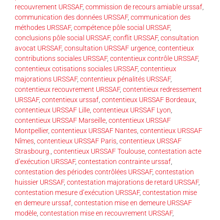
recouvrement URSSAF
,
commission de recours amiable urssaf
,
communication des données URSSAF
,
communication des
méthodes URSSAF
,
compétence pôle social URSSAF
,
conclusions pôle social URSSAF
,
conflit URSSAF
,
consultation
avocat URSSAF
,
consultation URSSAF urgence
,
contentieux
contributions sociales URSSAF
,
contentieux contrôle URSSAF
,
contentieux cotisations sociales URSSAF
,
contentieux
majorations URSSAF
,
contentieux pénalités URSSAF
,
contentieux recouvrement URSSAF
,
contentieux redressement
URSSAF
,
contentieux urssaf
,
contentieux URSSAF Bordeaux
,
contentieux URSSAF Lille
,
contentieux URSSAF Lyon
,
contentieux URSSAF Marseille
,
contentieux URSSAF
Montpellier
,
contentieux URSSAF Nantes
,
contentieux URSSAF
Nîmes
,
contentieux URSSAF Paris
,
contentieux URSSAF
Strasbourg.
,
contentieux URSSAF Toulouse
,
contestation acte
d’exécution URSSAF
,
contestation contrainte urssaf
,
contestation des périodes contrôlées URSSAF
,
contestation
huissier URSSAF
,
contestation majorations de retard URSSAF
,
contestation mesure d’exécution URSSAF
,
contestation mise
en demeure urssaf
,
contestation mise en demeure URSSAF
modèle
,
contestation mise en recouvrement URSSAF
,