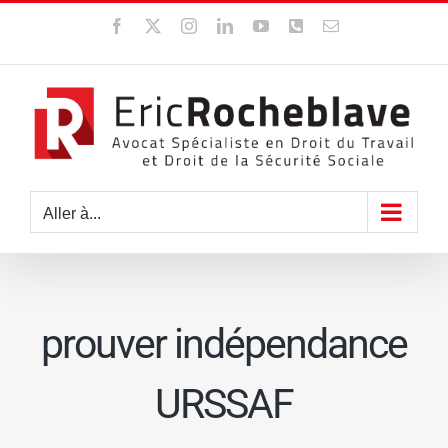
Passer
Facebook
X
Instagram
LinkedIn
YouTube
WhatsApp
Email
au
contenu
Aller à...
prouver indépendance
URSSAF