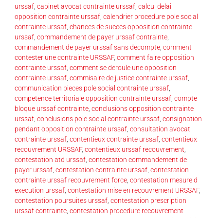
urssaf
,
cabinet avocat contrainte urssaf
,
calcul delai
opposition contrainte urssaf
,
calendrier procedure pole social
contrainte urssaf
,
chances de succes opposition contrainte
urssaf
,
commandement de payer urssaf contrainte
,
commandement de payer urssaf sans decompte
,
comment
contester une contrainte URSSAF
,
comment faire opposition
contrainte urssaf
,
comment se deroule une opposition
contrainte urssaf
,
commisaire de justice contrainte urssaf
,
communication pieces pole social contrainte urssaf
,
competence territoriale opposition contrainte urssaf
,
compte
bloque urssaf contrainte
,
conclusions opposition contrainte
urssaf
,
conclusions pole social contrainte urssaf
,
consignation
pendant opposition contrainte urssaf
,
consultation avocat
contrainte urssaf
,
contentieux contrainte urssaf
,
contentieux
recouvrement URSSAF
,
contentieux urssaf recouvrement
,
contestation atd urssaf
,
contestation commandement de
payer urssaf
,
contestation contrainte urssaf
,
contestation
contrainte urssaf recouvrement force
,
contestation mesure d
execution urssaf
,
contestation mise en recouvrement URSSAF
,
contestation poursuites urssaf
,
contestation prescription
urssaf contrainte
,
contestation procedure recouvrement