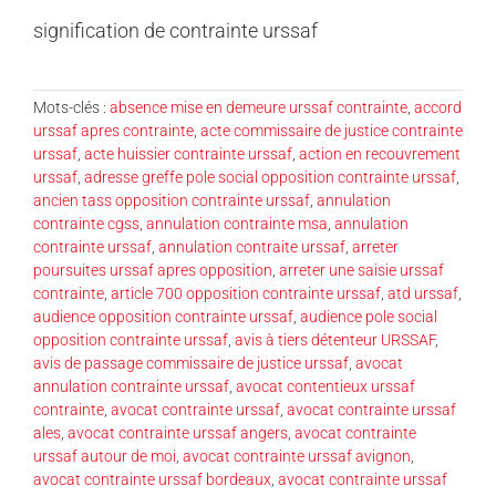
signification de contrainte urssaf
Mots-clés :
absence mise en demeure urssaf contrainte
,
accord
urssaf apres contrainte
,
acte commissaire de justice contrainte
urssaf
,
acte huissier contrainte urssaf
,
action en recouvrement
urssaf
,
adresse greffe pole social opposition contrainte urssaf
,
ancien tass opposition contrainte urssaf
,
annulation
contrainte cgss
,
annulation contrainte msa
,
annulation
contrainte urssaf
,
annulation contraite urssaf
,
arreter
poursuites urssaf apres opposition
,
arreter une saisie urssaf
contrainte
,
article 700 opposition contrainte urssaf
,
atd urssaf
,
audience opposition contrainte urssaf
,
audience pole social
opposition contrainte urssaf
,
avis à tiers détenteur URSSAF
,
avis de passage commissaire de justice urssaf
,
avocat
annulation contrainte urssaf
,
avocat contentieux urssaf
contrainte
,
avocat contrainte urssaf
,
avocat contrainte urssaf
ales
,
avocat contrainte urssaf angers
,
avocat contrainte
urssaf autour de moi
,
avocat contrainte urssaf avignon
,
avocat contrainte urssaf bordeaux
,
avocat contrainte urssaf