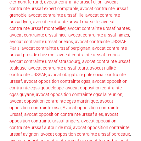
clermont ferrand
,
avocat contrainte urssaf dijon
,
avocat
contrainte urssaf expert comptable
,
avocat contrainte urssaf
grenoble
,
avocat contrainte urssaf lille
,
avocat contrainte
urssaf lyon
,
avocat contrainte urssaf marseille
,
avocat
contrainte urssaf montpellier
,
avocat contrainte urssaf nantes
,
avocat contrainte urssaf nice
,
avocat contrainte urssaf nimes
,
avocat contrainte urssaf orleans
,
avocat contrainte URSSAF
Paris
,
avocat contrainte urssaf perpignan
,
avocat contrainte
urssaf pres de chez moi
,
avocat contrainte urssaf rennes
,
avocat contrainte urssaf strasbourg
,
avocat contrainte urssaf
toulouse
,
avocat contrainte urssaf tours
,
avocat nullité
contrainte URSSAF
,
avocat obligatoire pole social contrainte
urssaf
,
avocat opposition contrainte cgss
,
avocat opposition
contrainte cgss guadeloupe
,
avocat opposition contrainte
cgss guyane
,
avocat opposition contrainte cgss la reunion
,
avocat opposition contrainte cgss martinique
,
avocat
opposition contrainte msa
,
Avocat opposition contrainte
Urssaf
,
avocat opposition contrainte urssaf ales
,
avocat
opposition contrainte urssaf angers
,
avocat opposition
contrainte urssaf autour de moi
,
avocat opposition contrainte
urssaf avignon
,
avocat opposition contrainte urssaf bordeaux
,
avocat opposition contrainte urssaf clermont ferrand
,
avocat