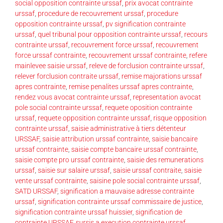
social opposition contrainte urssaf
,
prix avocat contrainte
urssaf
,
procedure de recouvrement urssaf
,
procedure
opposition contrainte urssaf
,
pv signification contrainte
urssaf
,
quel tribunal pour opposition contrainte urssaf
,
recours
contrainte urssaf
,
recouvrement force urssaf
,
recouvrement
force urssaf contrainte
,
recouvrement urssaf contrainte
,
refere
mainlevee saisie urssaf
,
releve de forclusion contrainte urssaf
,
relever forclusion contraite urssaf
,
remise majorations urssaf
apres contrainte
,
remise penalites urssaf apres contrainte
,
rendez vous avocat contrainte urssaf
,
representation avocat
pole social contrainte urssaf
,
requete oposition contrainte
urssaf
,
requete opposition contrainte urssaf
,
risque opposition
contrainte urssaf
,
saisie administrative à tiers détenteur
URSSAF
,
saisie attribution urssaf contrainte
,
saisie bancaire
urssaf contrainte
,
saisie compte bancaire urssaf contrainte
,
saisie compte pro urssaf contrainte
,
saisie des remunerations
urssaf
,
saisie sur salaire urssaf
,
saisie urssaf contraite
,
saisie
vente urssaf contrainte
,
saisine pole social contrainte urssaf
,
SATD URSSAF
,
signification a mauvaise adresse contrainte
urssaf
,
signification contrainte urssaf commissaire de justice
,
signification contrainte urssaf huissier
,
signification de
contrainte URSSAF
,
sursis a execution contrainte urssaf
,