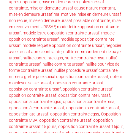
apres opposition
,
mise en demeure irreguliere urssaf
contrainte
,
mise en demeure urssaf cause nature montant
,
mise en demeure urssaf mal motivee
,
mise en demeure urssaf
non recue
,
mise en demeure urssaf prealable contrainte
,
mise
en recouvrement URSSAF
,
model lettre opposition contrainte
urssaf
,
modele lettre opposition contrainte urssaf
,
modele
oposition contrainte urssaf
,
modèle opposition contrainte
urssaf
,
modele requete opposition contrainte urssaf
,
negocier
avec urssaf apres contrainte
,
nullite commandement de payer
urssaf
,
nullite contrainte cgss
,
nullite contrainte msa
,
nullité
contrainte urssaf
,
nullite contraite urssaf
,
nullite pour vice de
forme contrainte urssaf
,
nullite procedure urssaf contrainte
,
numero greffe pole social opposition contrainte urssaf
,
obtenir
mainlevee saisie urssaf
,
oposision contrainte urssaf
,
oposistion contrainte urssaf
,
oposition contrainte urssaf
,
oposition contraite urssaf
,
opossition contrainte urssaf
,
opposition a contrainte cgss
,
opposition a contrainte msa
,
opposition à contrainte urssaf
,
opposition a contraite urssaf
,
opposition atd urssaf
,
opposition contrainte cgss
,
Opposition
contrainte MSA
,
opposition contrainte urssaf
,
opposition
contrainte urssaf 15 jours
,
opposition contrainte urssaf 15jour
,
opposition contrainte urssaf ambulance
,
opposition contrainte