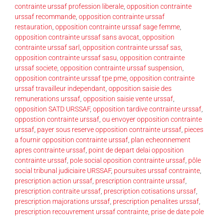
contrainte urssaf profession liberale
,
opposition contrainte
urssaf recommande
,
opposition contrainte urssaf
restauration
,
opposition contrainte urssaf sage femme
,
opposition contrainte urssaf sans avocat
,
opposition
contrainte urssaf sarl
,
opposition contrainte urssaf sas
,
opposition contrainte urssaf sasu
,
opposition contrainte
urssaf societe
,
opposition contrainte urssaf suspension
,
opposition contrainte urssaf tpe pme
,
opposition contrainte
urssaf travailleur independant
,
opposition saisie des
remunerations urssaf
,
opposition saisie vente urssaf
,
opposition SATD URSSAF
,
opposition tardive contrainte urssaf
,
oppostion contrainte urssaf
,
ou envoyer opposition contrainte
urssaf
,
payer sous reserve opposition contrainte urssaf
,
pieces
a fournir opposition contrainte urssaf
,
plan echeonnement
apres contrainte urssaf
,
point de depart delai opposition
contrainte urssaf
,
pole social oposition contrainte urssaf
,
pôle
social tribunal judiciaire URSSAF
,
poursuites urssaf contrainte
,
prescription action urssaf
,
prescription contrainte urssaf
,
prescription contraite urssaf
,
prescription cotisations urssaf
,
prescription majorations urssaf
,
prescription penalites urssaf
,
prescription recouvrement urssaf contrainte
,
prise de date pole