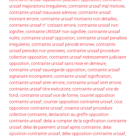
urssaf majorations irregulieres
,
contrainte urssaf mal motivee
,
contrainte urssaf mauvaise adresse
,
contrainte urssaf
montant errone
,
contrainte urssaf montants non detailles
,
contrainte urssaf n° cotisant errone
,
contrainte urssaf non
signifee
,
contrainte URSSAF non signifiée
,
contrainte urssaf
nulite
,
contrainte urssaf opposition
,
contrainte urssaf penalites
irregulieres
,
contrainte urssaf periode erronee
,
contrainte
urssaf periodes non precisees
,
contrainte urssaf procedure
collective opposition
,
contrainte urssaf redressement judiciaire
opposition
,
contrainte urssaf sans mise en demeure
,
contrainte urssaf sauvegarde opposition
,
contrainte urssaf
signataire incompetent
,
contrainte urssaf signification
,
contrainte urssaf siren errone
,
contrainte urssaf siret errone
,
contrainte urssaf titre exécutoire
,
contrainte urssaf vice de
fond
,
contrainte urssaf vice de forme
,
courriel opposition
contrainte urssaf
,
courrier opposition contrainte urssaf
,
cout
opposition contrainte urssaf
,
creance urssaf procedure
collective contrainte
,
declaration au greffe opposition
contrainte urssaf
,
delai a compter de la signification contrainte
urssaf
,
delai de paiement urssaf apres contrainte
,
delai
oposition contrainte urssaf
,
délai opposition contrainte urssaf
,