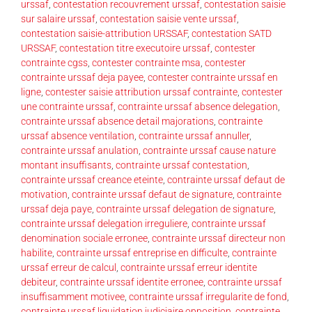
urssaf
,
contestation recouvrement urssaf
,
contestation saisie
sur salaire urssaf
,
contestation saisie vente urssaf
,
contestation saisie-attribution URSSAF
,
contestation SATD
URSSAF
,
contestation titre executoire urssaf
,
contester
contrainte cgss
,
contester contrainte msa
,
contester
contrainte urssaf deja payee
,
contester contrainte urssaf en
ligne
,
contester saisie attribution urssaf contrainte
,
contester
une contrainte urssaf
,
contrainte urssaf absence delegation
,
contrainte urssaf absence detail majorations
,
contrainte
urssaf absence ventilation
,
contrainte urssaf annuller
,
contrainte urssaf anulation
,
contrainte urssaf cause nature
montant insuffisants
,
contrainte urssaf contestation
,
contrainte urssaf creance eteinte
,
contrainte urssaf defaut de
motivation
,
contrainte urssaf defaut de signature
,
contrainte
urssaf deja paye
,
contrainte urssaf delegation de signature
,
contrainte urssaf delegation irreguliere
,
contrainte urssaf
denomination sociale erronee
,
contrainte urssaf directeur non
habilite
,
contrainte urssaf entreprise en difficulte
,
contrainte
urssaf erreur de calcul
,
contrainte urssaf erreur identite
debiteur
,
contrainte urssaf identite erronee
,
contrainte urssaf
insuffisamment motivee
,
contrainte urssaf irregularite de fond
,
contrainte urssaf liquidation judiciaire opposition
,
contrainte