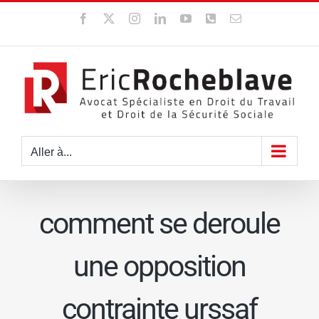
Passer
Facebook
X
Instagram
LinkedIn
YouTube
WhatsApp
Email
au
contenu
Aller à...
comment se deroule
une opposition
contrainte urssaf