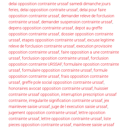
delai opposition contrainte urssaf samedi dimanche jours
feries
,
delai opposition contraite urssaf
,
delai pour faire
opposition contrainte urssaf
,
demander releve de forclusion
contrainte urssaf
,
demander suspension contrainte urssaf
,
depens opposition contrainte urssaf
,
depot au greffe
opposition contrainte urssaf
,
dossier opposition contrainte
urssaf
,
etapes opposition contrainte urssaf
,
excuse legitime
releve de forclusion contrainte urssaf
,
execution provisoire
opposition contrainte urssaf
,
faire opposition a une contrainte
urssaf
,
forclusion oposition contrainte urssaf
,
forclusion
opposition contrainte URSSAF
,
formulaire oposition contrainte
urssaf
,
formulaire opposition contrainte urssaf
,
formule
opposition contrainte urssaf
,
frais opposition contrainte
urssaf
,
greffe pole social opposition contrainte urssaf
,
honoraires avocat opposition contrainte urssaf
,
huissier
contrainte urssaf opposition
,
interruption prescription urssaf
contrainte
,
irregularite signification contrainte urssaf
,
jex
mainlevee saisie urssaf
,
juge de l execution saisie urssaf
,
jugement opposition contrainte urssaf
,
lettre oposition
contrainte urssaf
,
lettre opposition contrainte urssaf
,
liste
pieces opposition contrainte urssaf
,
mainlevee saisie urssaf