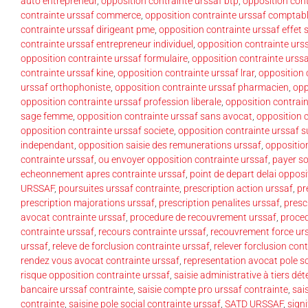
auto entrepreneur
,
opposition contrainte urssaf btp
,
opposition con
contrainte urssaf commerce
,
opposition contrainte urssaf comptab
contrainte urssaf dirigeant pme
,
opposition contrainte urssaf effet 
contrainte urssaf entrepreneur individuel
,
opposition contrainte urss
opposition contrainte urssaf formulaire
,
opposition contrainte urss
contrainte urssaf kine
,
opposition contrainte urssaf lrar
,
opposition 
urssaf orthophoniste
,
opposition contrainte urssaf pharmacien
,
opp
opposition contrainte urssaf profession liberale
,
opposition contra
sage femme
,
opposition contrainte urssaf sans avocat
,
opposition c
opposition contrainte urssaf societe
,
opposition contrainte urssaf 
independant
,
opposition saisie des remunerations urssaf
,
opposition
contrainte urssaf
,
ou envoyer opposition contrainte urssaf
,
payer so
echeonnement apres contrainte urssaf
,
point de depart delai opposi
URSSAF
,
poursuites urssaf contrainte
,
prescription action urssaf
,
pr
prescription majorations urssaf
,
prescription penalites urssaf
,
presc
avocat contrainte urssaf
,
procedure de recouvrement urssaf
,
proced
contrainte urssaf
,
recours contrainte urssaf
,
recouvrement force ur
urssaf
,
releve de forclusion contrainte urssaf
,
relever forclusion cont
rendez vous avocat contrainte urssaf
,
representation avocat pole so
risque opposition contrainte urssaf
,
saisie administrative à tiers d
bancaire urssaf contrainte
,
saisie compte pro urssaf contrainte
,
sai
contrainte
,
saisine pole social contrainte urssaf
,
SATD URSSAF
,
sign