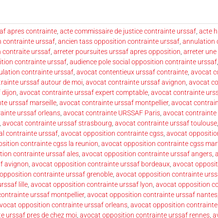
af apres contrainte
,
acte commissaire de justice contrainte urssaf
,
acte h
n contrainte urssaf
,
ancien tass opposition contrainte urssaf
,
annulation 
 contraite urssaf
,
arreter poursuites urssaf apres opposition
,
arreter une
tion contrainte urssaf
,
audience pole social opposition contrainte urssaf
lation contrainte urssaf
,
avocat contentieux urssaf contrainte
,
avocat c
rainte urssaf autour de moi
,
avocat contrainte urssaf avignon
,
avocat co
 dijon
,
avocat contrainte urssaf expert comptable
,
avocat contrainte urs
te urssaf marseille
,
avocat contrainte urssaf montpellier
,
avocat contrai
ainte urssaf orleans
,
avocat contrainte URSSAF Paris
,
avocat contrainte
,
avocat contrainte urssaf strasbourg
,
avocat contrainte urssaf toulouse
al contrainte urssaf
,
avocat opposition contrainte cgss
,
avocat oppositio
sition contrainte cgss la reunion
,
avocat opposition contrainte cgss mar
ion contrainte urssaf ales
,
avocat opposition contrainte urssaf angers
,
af avignon
,
avocat opposition contrainte urssaf bordeaux
,
avocat opposit
opposition contrainte urssaf grenoble
,
avocat opposition contrainte urs
ssaf lille
,
avocat opposition contrainte urssaf lyon
,
avocat opposition co
ontrainte urssaf montpellier
,
avocat opposition contrainte urssaf nantes
vocat opposition contrainte urssaf orleans
,
avocat opposition contrainte
te urssaf pres de chez moi
,
avocat opposition contrainte urssaf rennes
,
a