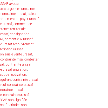
RSSAF
,
avocat
ocat urgence contrainte
 contrainte urssaf
,
calcul
ndement de payer urssaf
e urssaf
,
comment se
tence territoriale
urssaf
,
consignation
SAF
,
contentieux urssaf
te urssaf recouvrement
scription urssaf
on saisie vente urssaf
,
 contrainte msa
,
contester
saf
,
contrainte urssaf
te urssaf anulation
,
faut de motivation
,
eguliere
,
contrainte urssaf
lcul
,
contrainte urssaf
ontrainte urssaf
se
,
contrainte urssaf
SSAF non signifiée
,
rssaf periodes non