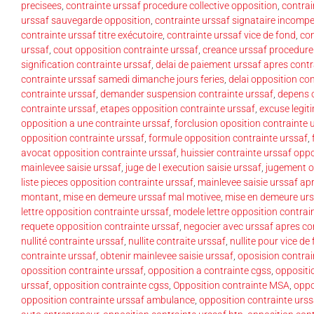
precisees
,
contrainte urssaf procedure collective opposition
,
contrai
urssaf sauvegarde opposition
,
contrainte urssaf signataire incomp
contrainte urssaf titre exécutoire
,
contrainte urssaf vice de fond
,
con
urssaf
,
cout opposition contrainte urssaf
,
creance urssaf procedure 
signification contrainte urssaf
,
delai de paiement urssaf apres contr
contrainte urssaf samedi dimanche jours feries
,
delai opposition con
contrainte urssaf
,
demander suspension contrainte urssaf
,
depens o
contrainte urssaf
,
etapes opposition contrainte urssaf
,
excuse legit
opposition a une contrainte urssaf
,
forclusion oposition contrainte 
opposition contrainte urssaf
,
formule opposition contrainte urssaf
,
avocat opposition contrainte urssaf
,
huissier contrainte urssaf opp
mainlevee saisie urssaf
,
juge de l execution saisie urssaf
,
jugement o
liste pieces opposition contrainte urssaf
,
mainlevee saisie urssaf ap
montant
,
mise en demeure urssaf mal motivee
,
mise en demeure urs
lettre opposition contrainte urssaf
,
modele lettre opposition contrai
requete opposition contrainte urssaf
,
negocier avec urssaf apres co
nullité contrainte urssaf
,
nullite contraite urssaf
,
nullite pour vice de
contrainte urssaf
,
obtenir mainlevee saisie urssaf
,
oposision contrai
opossition contrainte urssaf
,
opposition a contrainte cgss
,
oppositi
urssaf
,
opposition contrainte cgss
,
Opposition contrainte MSA
,
oppo
opposition contrainte urssaf ambulance
,
opposition contrainte urss