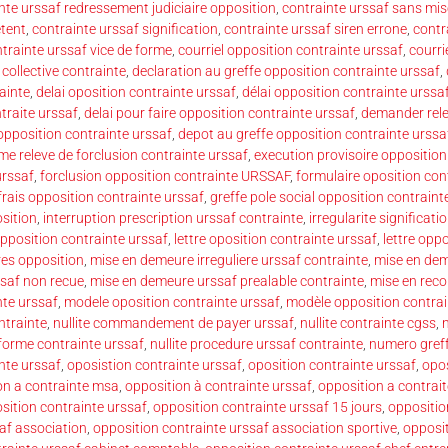
nte urssaf redressement judiciaire opposition
,
contrainte urssaf sans mi
etent
,
contrainte urssaf signification
,
contrainte urssaf siren errone
,
contr
trainte urssaf vice de forme
,
courriel opposition contrainte urssaf
,
courri
collective contrainte
,
declaration au greffe opposition contrainte urssaf
,
ainte
,
delai oposition contrainte urssaf
,
délai opposition contrainte urssa
traite urssaf
,
delai pour faire opposition contrainte urssaf
,
demander rele
pposition contrainte urssaf
,
depot au greffe opposition contrainte urssa
ime releve de forclusion contrainte urssaf
,
execution provisoire opposition
urssaf
,
forclusion opposition contrainte URSSAF
,
formulaire oposition con
frais opposition contrainte urssaf
,
greffe pole social opposition contraint
osition
,
interruption prescription urssaf contrainte
,
irregularite significat
pposition contrainte urssaf
,
lettre oposition contrainte urssaf
,
lettre opp
res opposition
,
mise en demeure irreguliere urssaf contrainte
,
mise en dem
saf non recue
,
mise en demeure urssaf prealable contrainte
,
mise en rec
nte urssaf
,
modele oposition contrainte urssaf
,
modèle opposition contrai
ntrainte
,
nullite commandement de payer urssaf
,
nullite contrainte cgss
,
 forme contrainte urssaf
,
nullite procedure urssaf contrainte
,
numero greff
nte urssaf
,
oposistion contrainte urssaf
,
oposition contrainte urssaf
,
opos
on a contrainte msa
,
opposition à contrainte urssaf
,
opposition a contrait
sition contrainte urssaf
,
opposition contrainte urssaf 15 jours
,
oppositio
af association
,
opposition contrainte urssaf association sportive
,
opposit