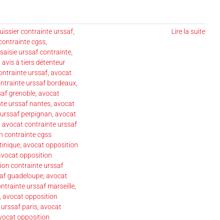
uissier contrainte urssaf
,
Lire la suite
contrainte cgss
,
 saisie urssaf contrainte
,
,
avis à tiers détenteur
ontrainte urssaf
,
avocat
ntrainte urssaf bordeaux
,
saf grenoble
,
avocat
nte urssaf nantes
,
avocat
 urssaf perpignan
,
avocat
,
avocat contrainte urssaf
n contrainte cgss
tinique
,
avocat opposition
avocat opposition
ion contrainte urssaf
saf guadeloupe
,
avocat
ntrainte urssaf marseille
,
,
avocat opposition
 urssaf paris
,
avocat
vocat opposition