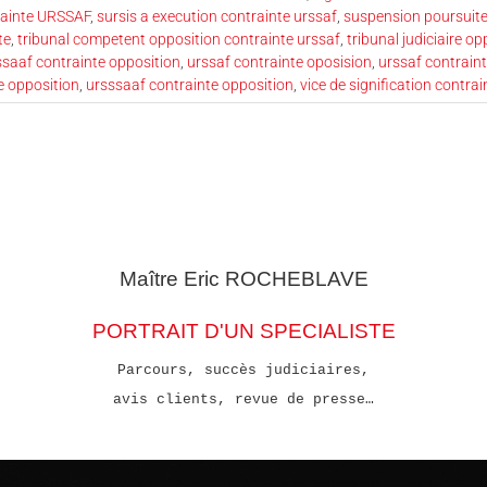
trainte URSSAF
,
sursis a execution contrainte urssaf
,
suspension poursuite
te
,
tribunal competent opposition contrainte urssaf
,
tribunal judiciaire o
ssaaf contrainte opposition
,
urssaf contrainte oposision
,
urssaf contraint
e opposition
,
ursssaaf contrainte opposition
,
vice de signification contrai
Maître Eric
ROCHEBLAVE
PORTRAIT D'UN SPECIALISTE
Parcours, succès judiciaires,
avis clients, revue de presse…