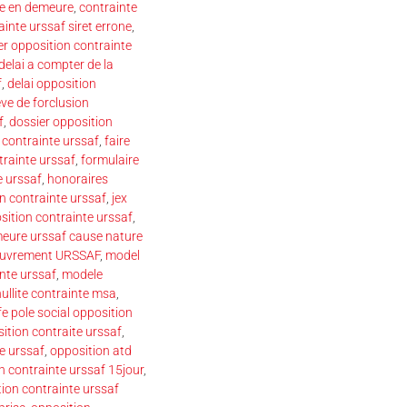
se en demeure
,
contrainte
ainte urssaf siret errone
,
er opposition contrainte
delai a compter de la
f
,
delai opposition
ve de forclusion
f
,
dossier opposition
 contrainte urssaf
,
faire
trainte urssaf
,
formulaire
e urssaf
,
honoraires
ion contrainte urssaf
,
jex
osition contrainte urssaf
,
eure urssaf cause nature
ouvrement URSSAF
,
model
nte urssaf
,
modele
nullite contrainte msa
,
e pole social opposition
ition contraite urssaf
,
e urssaf
,
opposition atd
n contrainte urssaf 15jour
,
ion contrainte urssaf