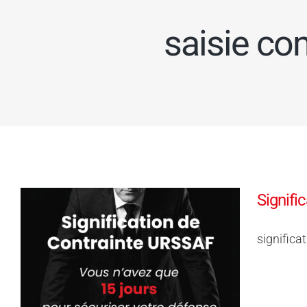
saisie co
Signifi
significa