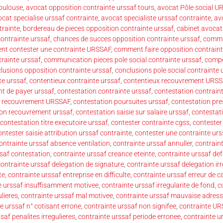
toulouse
,
avocat opposition contrainte urssaf tours
,
avocat Pôle social U
cat specialise urssaf contrainte
,
avocat specialiste urssaf contrainte
,
av
trainte
,
bordereau de pieces opposition contrainte urssaf
,
cabinet avocat
contrainte urssaf
,
chances de succes opposition contrainte urssaf
,
comma
t contester une contrainte URSSAF
,
comment faire opposition contraint
trainte urssaf
,
communication pieces pole social contrainte urssaf
,
compe
lusions opposition contrainte urssaf
,
conclusions pole social contrainte 
te urssaf
,
contentieux contrainte urssaf
,
contentieux recouvrement URS
 de payer urssaf
,
contestation contrainte urssaf
,
contestation contrain
n recouvrement URSSAF
,
contestation poursuites urssaf
,
contestation pre
ion recouvrement urssaf
,
contestation saisie sur salaire urssaf
,
contestati
contestation titre executoire urssaf
,
contester contrainte cgss
,
contester
ontester saisie attribution urssaf contrainte
,
contester une contrainte urs
ontrainte urssaf absence ventilation
,
contrainte urssaf annuller
,
contrain
ssaf contestation
,
contrainte urssaf creance eteinte
,
contrainte urssaf de
contrainte urssaf delegation de signature
,
contrainte urssaf delegation irr
te
,
contrainte urssaf entreprise en difficulte
,
contrainte urssaf erreur de ca
e urssaf insuffisamment motivee
,
contrainte urssaf irregularite de fond
,
c
lieres
,
contrainte urssaf mal motivee
,
contrainte urssaf mauvaise adres
e urssaf n° cotisant errone
,
contrainte urssaf non signifee
,
contrainte UR
saf penalites irregulieres
,
contrainte urssaf periode erronee
,
contrainte u