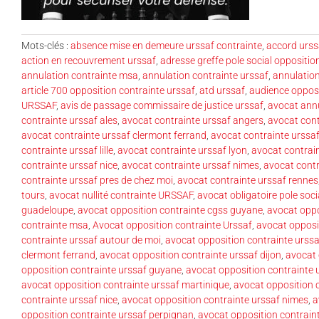
Mots-clés :
absence mise en demeure urssaf contrainte
,
accord urss
action en recouvrement urssaf
,
adresse greffe pole social oppositio
annulation contrainte msa
,
annulation contrainte urssaf
,
annulation
article 700 opposition contrainte urssaf
,
atd urssaf
,
audience opposi
URSSAF
,
avis de passage commissaire de justice urssaf
,
avocat annu
contrainte urssaf ales
,
avocat contrainte urssaf angers
,
avocat cont
avocat contrainte urssaf clermont ferrand
,
avocat contrainte urssaf
contrainte urssaf lille
,
avocat contrainte urssaf lyon
,
avocat contrain
contrainte urssaf nice
,
avocat contrainte urssaf nimes
,
avocat contr
contrainte urssaf pres de chez moi
,
avocat contrainte urssaf rennes
tours
,
avocat nullité contrainte URSSAF
,
avocat obligatoire pole soci
guadeloupe
,
avocat opposition contrainte cgss guyane
,
avocat oppo
contrainte msa
,
Avocat opposition contrainte Urssaf
,
avocat opposit
contrainte urssaf autour de moi
,
avocat opposition contrainte urss
clermont ferrand
,
avocat opposition contrainte urssaf dijon
,
avocat 
opposition contrainte urssaf guyane
,
avocat opposition contrainte ur
avocat opposition contrainte urssaf martinique
,
avocat opposition c
contrainte urssaf nice
,
avocat opposition contrainte urssaf nimes
,
a
opposition contrainte urssaf perpignan
,
avocat opposition contrain