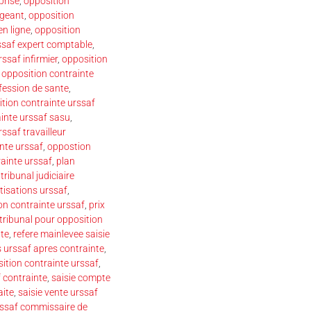
prise
,
opposition
igeant
,
opposition
n ligne
,
opposition
ssaf expert comptable
,
ssaf infirmier
,
opposition
,
opposition contrainte
fession de sante
,
tion contrainte urssaf
inte urssaf sasu
,
ssaf travailleur
inte urssaf
,
oppostion
rainte urssaf
,
plan
 tribunal judiciaire
tisations urssaf
,
ion contrainte urssaf
,
prix
 tribunal pour opposition
te
,
refere mainlevee saisie
s urssaf apres contrainte
,
ition contrainte urssaf
,
f contrainte
,
saisie compte
aite
,
saisie vente urssaf
urssaf commissaire de