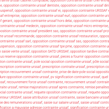
trainte urssaf cabinet comptable
,
opposition contrainte urssaf chef entre
le
,
opposition contrainte urssaf dentiste
,
opposition contrainte urssaf dir
suspensif
,
opposition contrainte urssaf ei
,
opposition contrainte URSSAF e
af entreprise
,
opposition contrainte urssaf eurl
,
opposition contrainte ur
af gerant
,
opposition contrainte urssaf hors delai
,
opposition contrainte ur
contrainte urssaf medecin
,
opposition contrainte urssaf micro entreprise
osition contrainte urssaf president sas
,
opposition contrainte urssaf pro
inte urssaf recommande
,
opposition contrainte urssaf restauration
,
opposi
ontrainte urssaf sarl
,
opposition contrainte urssaf sas
,
opposition contra
suspension
,
opposition contrainte urssaf tpe pme
,
opposition contrainte ur
 saisie vente urssaf
,
opposition SATD URSSAF
,
opposition tardive contra
us reserve opposition contrainte urssaf
,
pieces a fournir opposition cont
tion contrainte urssaf
,
pole social oposition contrainte urssaf
,
pôle social
escription contrainte urssaf
,
prescription contraite urssaf
,
prescription co
ription recouvrement urssaf contrainte
,
prise de date pole social opposit
ure opposition contrainte urssaf
,
pv signification contrainte urssaf
,
quel
ssaf
,
recouvrement force urssaf contrainte
,
recouvrement urssaf contrain
raite urssaf
,
remise majorations urssaf apres contrainte
,
remise penalite
cial contrainte urssaf
,
requete oposition contrainte urssaf
,
requete oppos
étenteur URSSAF
,
saisie attribution urssaf contrainte
,
saisie bancaire urssa
sie des remunerations urssaf
,
saisie sur salaire urssaf
,
saisie urssaf contr
ification a mauvaise adresse contrainte urssaf
,
signification contrainte 