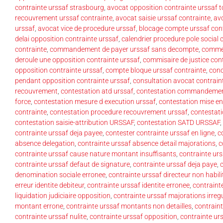
contrainte urssaf strasbourg
,
avocat opposition contrainte urssaf 
recouvrement urssaf contrainte
,
avocat saisie urssaf contrainte
,
avo
urssaf
,
avocat vice de procedure urssaf
,
blocage compte urssaf con
delai opposition contrainte urssaf
,
calendrier procedure pole social 
contrainte
,
commandement de payer urssaf sans decompte
,
commen
deroule une opposition contrainte urssaf
,
commisaire de justice con
opposition contrainte urssaf
,
compte bloque urssaf contrainte
,
conc
pendant opposition contrainte urssaf
,
consultation avocat contrain
recouvrement
,
contestation atd urssaf
,
contestation commandement
force
,
contestation mesure d execution urssaf
,
contestation mise e
contrainte
,
contestation procedure recouvrement urssaf
,
contestat
contestation saisie-attribution URSSAF
,
contestation SATD URSSAF
,
contrainte urssaf deja payee
,
contester contrainte urssaf en ligne
,
c
absence delegation
,
contrainte urssaf absence detail majorations
,
c
contrainte urssaf cause nature montant insuffisants
,
contrainte ur
contrainte urssaf defaut de signature
,
contrainte urssaf deja paye
,
denomination sociale erronee
,
contrainte urssaf directeur non habili
erreur identite debiteur
,
contrainte urssaf identite erronee
,
contraint
liquidation judiciaire opposition
,
contrainte urssaf majorations irregu
montant errone
,
contrainte urssaf montants non detailles
,
contraint
contrainte urssaf nulite
,
contrainte urssaf opposition
,
contrainte urs