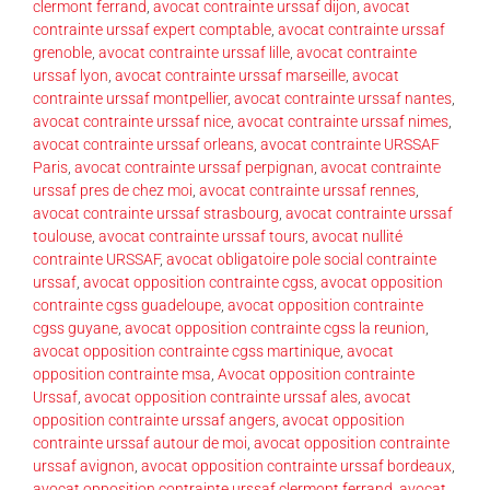
clermont ferrand
,
avocat contrainte urssaf dijon
,
avocat
contrainte urssaf expert comptable
,
avocat contrainte urssaf
grenoble
,
avocat contrainte urssaf lille
,
avocat contrainte
urssaf lyon
,
avocat contrainte urssaf marseille
,
avocat
contrainte urssaf montpellier
,
avocat contrainte urssaf nantes
,
avocat contrainte urssaf nice
,
avocat contrainte urssaf nimes
,
avocat contrainte urssaf orleans
,
avocat contrainte URSSAF
Paris
,
avocat contrainte urssaf perpignan
,
avocat contrainte
urssaf pres de chez moi
,
avocat contrainte urssaf rennes
,
avocat contrainte urssaf strasbourg
,
avocat contrainte urssaf
toulouse
,
avocat contrainte urssaf tours
,
avocat nullité
contrainte URSSAF
,
avocat obligatoire pole social contrainte
urssaf
,
avocat opposition contrainte cgss
,
avocat opposition
contrainte cgss guadeloupe
,
avocat opposition contrainte
cgss guyane
,
avocat opposition contrainte cgss la reunion
,
avocat opposition contrainte cgss martinique
,
avocat
opposition contrainte msa
,
Avocat opposition contrainte
Urssaf
,
avocat opposition contrainte urssaf ales
,
avocat
opposition contrainte urssaf angers
,
avocat opposition
contrainte urssaf autour de moi
,
avocat opposition contrainte
urssaf avignon
,
avocat opposition contrainte urssaf bordeaux
,
avocat opposition contrainte urssaf clermont ferrand
,
avocat