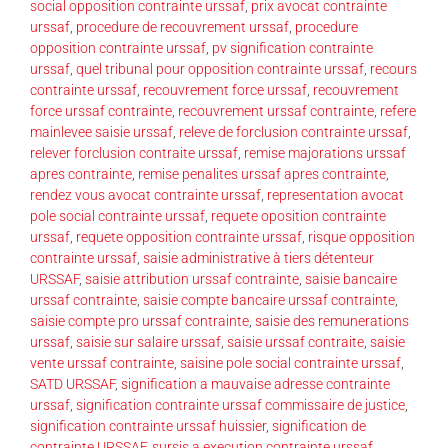
social opposition contrainte urssaf
,
prix avocat contrainte
urssaf
,
procedure de recouvrement urssaf
,
procedure
opposition contrainte urssaf
,
pv signification contrainte
urssaf
,
quel tribunal pour opposition contrainte urssaf
,
recours
contrainte urssaf
,
recouvrement force urssaf
,
recouvrement
force urssaf contrainte
,
recouvrement urssaf contrainte
,
refere
mainlevee saisie urssaf
,
releve de forclusion contrainte urssaf
,
relever forclusion contraite urssaf
,
remise majorations urssaf
apres contrainte
,
remise penalites urssaf apres contrainte
,
rendez vous avocat contrainte urssaf
,
representation avocat
pole social contrainte urssaf
,
requete oposition contrainte
urssaf
,
requete opposition contrainte urssaf
,
risque opposition
contrainte urssaf
,
saisie administrative à tiers détenteur
URSSAF
,
saisie attribution urssaf contrainte
,
saisie bancaire
urssaf contrainte
,
saisie compte bancaire urssaf contrainte
,
saisie compte pro urssaf contrainte
,
saisie des remunerations
urssaf
,
saisie sur salaire urssaf
,
saisie urssaf contraite
,
saisie
vente urssaf contrainte
,
saisine pole social contrainte urssaf
,
SATD URSSAF
,
signification a mauvaise adresse contrainte
urssaf
,
signification contrainte urssaf commissaire de justice
,
signification contrainte urssaf huissier
,
signification de
contrainte URSSAF
,
sursis a execution contrainte urssaf
,