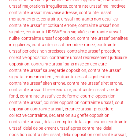
urssaf majorations irregulieres
,
contrainte urssaf mal motivee
,
contrainte urssaf mauvaise adresse
,
contrainte urssaf
montant errone
,
contrainte urssaf montants non detailles
,
contrainte urssaf n° cotisant errone
,
contrainte urssaf non
signifee
,
contrainte URSSAF non signifiée
,
contrainte urssaf
nulite
,
contrainte urssaf opposition
,
contrainte urssaf penalites
irregulieres
,
contrainte urssaf periode erronee
,
contrainte
urssaf periodes non precisees
,
contrainte urssaf procedure
collective opposition
,
contrainte urssaf redressement judiciaire
opposition
,
contrainte urssaf sans mise en demeure
,
contrainte urssaf sauvegarde opposition
,
contrainte urssaf
signataire incompetent
,
contrainte urssaf signification
,
contrainte urssaf siren errone
,
contrainte urssaf siret errone
,
contrainte urssaf titre exécutoire
,
contrainte urssaf vice de
fond
,
contrainte urssaf vice de forme
,
courriel opposition
contrainte urssaf
,
courrier opposition contrainte urssaf
,
cout
opposition contrainte urssaf
,
creance urssaf procedure
collective contrainte
,
declaration au greffe opposition
contrainte urssaf
,
delai a compter de la signification contrainte
urssaf
,
delai de paiement urssaf apres contrainte
,
delai
oposition contrainte urssaf
,
délai opposition contrainte urssaf
,