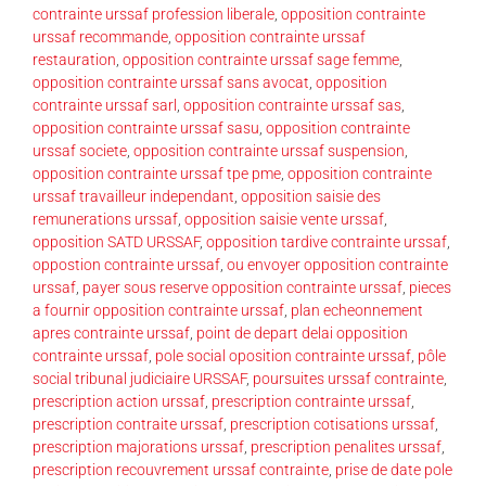
contrainte urssaf profession liberale
,
opposition contrainte
urssaf recommande
,
opposition contrainte urssaf
restauration
,
opposition contrainte urssaf sage femme
,
opposition contrainte urssaf sans avocat
,
opposition
contrainte urssaf sarl
,
opposition contrainte urssaf sas
,
opposition contrainte urssaf sasu
,
opposition contrainte
urssaf societe
,
opposition contrainte urssaf suspension
,
opposition contrainte urssaf tpe pme
,
opposition contrainte
urssaf travailleur independant
,
opposition saisie des
remunerations urssaf
,
opposition saisie vente urssaf
,
opposition SATD URSSAF
,
opposition tardive contrainte urssaf
,
oppostion contrainte urssaf
,
ou envoyer opposition contrainte
urssaf
,
payer sous reserve opposition contrainte urssaf
,
pieces
a fournir opposition contrainte urssaf
,
plan echeonnement
apres contrainte urssaf
,
point de depart delai opposition
contrainte urssaf
,
pole social oposition contrainte urssaf
,
pôle
social tribunal judiciaire URSSAF
,
poursuites urssaf contrainte
,
prescription action urssaf
,
prescription contrainte urssaf
,
prescription contraite urssaf
,
prescription cotisations urssaf
,
prescription majorations urssaf
,
prescription penalites urssaf
,
prescription recouvrement urssaf contrainte
,
prise de date pole