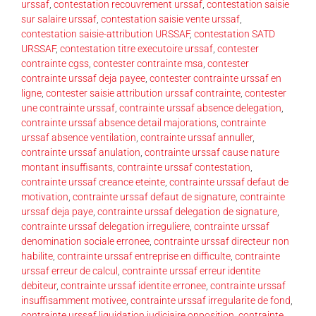
urssaf
,
contestation recouvrement urssaf
,
contestation saisie
sur salaire urssaf
,
contestation saisie vente urssaf
,
contestation saisie-attribution URSSAF
,
contestation SATD
URSSAF
,
contestation titre executoire urssaf
,
contester
contrainte cgss
,
contester contrainte msa
,
contester
contrainte urssaf deja payee
,
contester contrainte urssaf en
ligne
,
contester saisie attribution urssaf contrainte
,
contester
une contrainte urssaf
,
contrainte urssaf absence delegation
,
contrainte urssaf absence detail majorations
,
contrainte
urssaf absence ventilation
,
contrainte urssaf annuller
,
contrainte urssaf anulation
,
contrainte urssaf cause nature
montant insuffisants
,
contrainte urssaf contestation
,
contrainte urssaf creance eteinte
,
contrainte urssaf defaut de
motivation
,
contrainte urssaf defaut de signature
,
contrainte
urssaf deja paye
,
contrainte urssaf delegation de signature
,
contrainte urssaf delegation irreguliere
,
contrainte urssaf
denomination sociale erronee
,
contrainte urssaf directeur non
habilite
,
contrainte urssaf entreprise en difficulte
,
contrainte
urssaf erreur de calcul
,
contrainte urssaf erreur identite
debiteur
,
contrainte urssaf identite erronee
,
contrainte urssaf
insuffisamment motivee
,
contrainte urssaf irregularite de fond
,
contrainte urssaf liquidation judiciaire opposition
,
contrainte