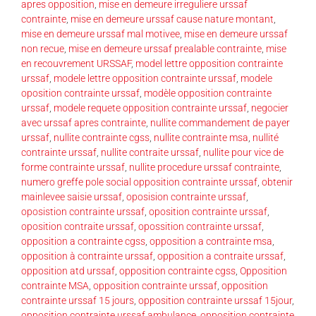
apres opposition
,
mise en demeure irreguliere urssaf
contrainte
,
mise en demeure urssaf cause nature montant
,
mise en demeure urssaf mal motivee
,
mise en demeure urssaf
non recue
,
mise en demeure urssaf prealable contrainte
,
mise
en recouvrement URSSAF
,
model lettre opposition contrainte
urssaf
,
modele lettre opposition contrainte urssaf
,
modele
oposition contrainte urssaf
,
modèle opposition contrainte
urssaf
,
modele requete opposition contrainte urssaf
,
negocier
avec urssaf apres contrainte
,
nullite commandement de payer
urssaf
,
nullite contrainte cgss
,
nullite contrainte msa
,
nullité
contrainte urssaf
,
nullite contraite urssaf
,
nullite pour vice de
forme contrainte urssaf
,
nullite procedure urssaf contrainte
,
numero greffe pole social opposition contrainte urssaf
,
obtenir
mainlevee saisie urssaf
,
oposision contrainte urssaf
,
oposistion contrainte urssaf
,
oposition contrainte urssaf
,
oposition contraite urssaf
,
opossition contrainte urssaf
,
opposition a contrainte cgss
,
opposition a contrainte msa
,
opposition à contrainte urssaf
,
opposition a contraite urssaf
,
opposition atd urssaf
,
opposition contrainte cgss
,
Opposition
contrainte MSA
,
opposition contrainte urssaf
,
opposition
contrainte urssaf 15 jours
,
opposition contrainte urssaf 15jour
,
opposition contrainte urssaf ambulance
,
opposition contrainte