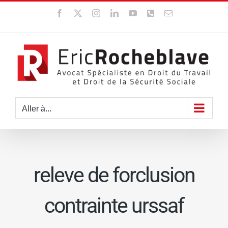
Passer
Facebook
X
Instagram
LinkedIn
YouTube
WhatsApp
Email
au
contenu
Aller à...
releve de forclusion
contrainte urssaf