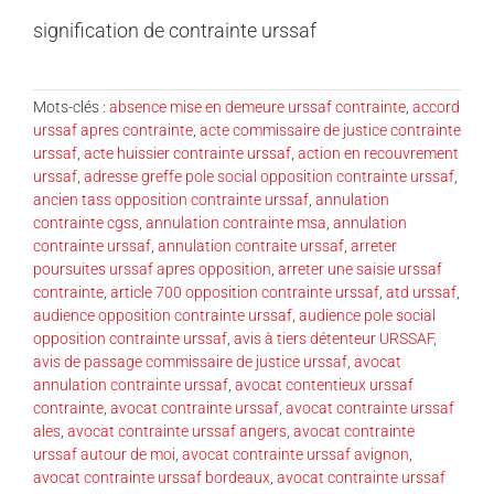
signification de contrainte urssaf
Mots-clés :
absence mise en demeure urssaf contrainte
,
accord
urssaf apres contrainte
,
acte commissaire de justice contrainte
urssaf
,
acte huissier contrainte urssaf
,
action en recouvrement
urssaf
,
adresse greffe pole social opposition contrainte urssaf
,
ancien tass opposition contrainte urssaf
,
annulation
contrainte cgss
,
annulation contrainte msa
,
annulation
contrainte urssaf
,
annulation contraite urssaf
,
arreter
poursuites urssaf apres opposition
,
arreter une saisie urssaf
contrainte
,
article 700 opposition contrainte urssaf
,
atd urssaf
,
audience opposition contrainte urssaf
,
audience pole social
opposition contrainte urssaf
,
avis à tiers détenteur URSSAF
,
avis de passage commissaire de justice urssaf
,
avocat
annulation contrainte urssaf
,
avocat contentieux urssaf
contrainte
,
avocat contrainte urssaf
,
avocat contrainte urssaf
ales
,
avocat contrainte urssaf angers
,
avocat contrainte
urssaf autour de moi
,
avocat contrainte urssaf avignon
,
avocat contrainte urssaf bordeaux
,
avocat contrainte urssaf