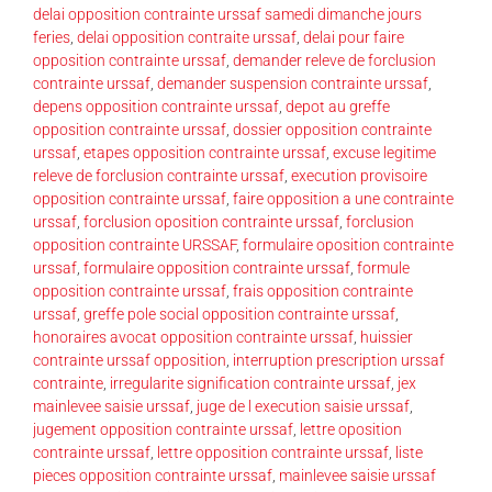
delai opposition contrainte urssaf samedi dimanche jours
feries
,
delai opposition contraite urssaf
,
delai pour faire
opposition contrainte urssaf
,
demander releve de forclusion
contrainte urssaf
,
demander suspension contrainte urssaf
,
depens opposition contrainte urssaf
,
depot au greffe
opposition contrainte urssaf
,
dossier opposition contrainte
urssaf
,
etapes opposition contrainte urssaf
,
excuse legitime
releve de forclusion contrainte urssaf
,
execution provisoire
opposition contrainte urssaf
,
faire opposition a une contrainte
urssaf
,
forclusion oposition contrainte urssaf
,
forclusion
opposition contrainte URSSAF
,
formulaire oposition contrainte
urssaf
,
formulaire opposition contrainte urssaf
,
formule
opposition contrainte urssaf
,
frais opposition contrainte
urssaf
,
greffe pole social opposition contrainte urssaf
,
honoraires avocat opposition contrainte urssaf
,
huissier
contrainte urssaf opposition
,
interruption prescription urssaf
contrainte
,
irregularite signification contrainte urssaf
,
jex
mainlevee saisie urssaf
,
juge de l execution saisie urssaf
,
jugement opposition contrainte urssaf
,
lettre oposition
contrainte urssaf
,
lettre opposition contrainte urssaf
,
liste
pieces opposition contrainte urssaf
,
mainlevee saisie urssaf