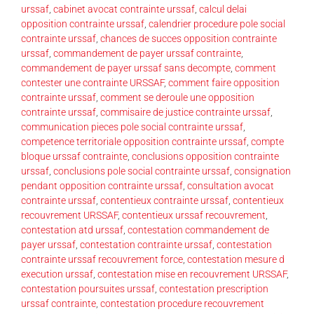
urssaf
,
cabinet avocat contrainte urssaf
,
calcul delai
opposition contrainte urssaf
,
calendrier procedure pole social
contrainte urssaf
,
chances de succes opposition contrainte
urssaf
,
commandement de payer urssaf contrainte
,
commandement de payer urssaf sans decompte
,
comment
contester une contrainte URSSAF
,
comment faire opposition
contrainte urssaf
,
comment se deroule une opposition
contrainte urssaf
,
commisaire de justice contrainte urssaf
,
communication pieces pole social contrainte urssaf
,
competence territoriale opposition contrainte urssaf
,
compte
bloque urssaf contrainte
,
conclusions opposition contrainte
urssaf
,
conclusions pole social contrainte urssaf
,
consignation
pendant opposition contrainte urssaf
,
consultation avocat
contrainte urssaf
,
contentieux contrainte urssaf
,
contentieux
recouvrement URSSAF
,
contentieux urssaf recouvrement
,
contestation atd urssaf
,
contestation commandement de
payer urssaf
,
contestation contrainte urssaf
,
contestation
contrainte urssaf recouvrement force
,
contestation mesure d
execution urssaf
,
contestation mise en recouvrement URSSAF
,
contestation poursuites urssaf
,
contestation prescription
urssaf contrainte
,
contestation procedure recouvrement