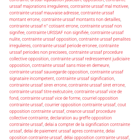
urssaf majorations irregulieres
,
contrainte urssaf mal motivee
,
contrainte urssaf mauvaise adresse
,
contrainte urssaf
montant errone
,
contrainte urssaf montants non detailles
,
contrainte urssaf n° cotisant errone
,
contrainte urssaf non
signifee
,
contrainte URSSAF non signifiée
,
contrainte urssaf
nulite
,
contrainte urssaf opposition
,
contrainte urssaf penalites
irregulieres
,
contrainte urssaf periode erronee
,
contrainte
urssaf periodes non precisees
,
contrainte urssaf procedure
collective opposition
,
contrainte urssaf redressement judiciaire
opposition
,
contrainte urssaf sans mise en demeure
,
contrainte urssaf sauvegarde opposition
,
contrainte urssaf
signataire incompetent
,
contrainte urssaf signification
,
contrainte urssaf siren errone
,
contrainte urssaf siret errone
,
contrainte urssaf titre exécutoire
,
contrainte urssaf vice de
fond
,
contrainte urssaf vice de forme
,
courriel opposition
contrainte urssaf
,
courrier opposition contrainte urssaf
,
cout
opposition contrainte urssaf
,
creance urssaf procedure
collective contrainte
,
declaration au greffe opposition
contrainte urssaf
,
delai a compter de la signification contrainte
urssaf
,
delai de paiement urssaf apres contrainte
,
delai
oposition contrainte urssaf
,
délai opposition contrainte urssaf
,