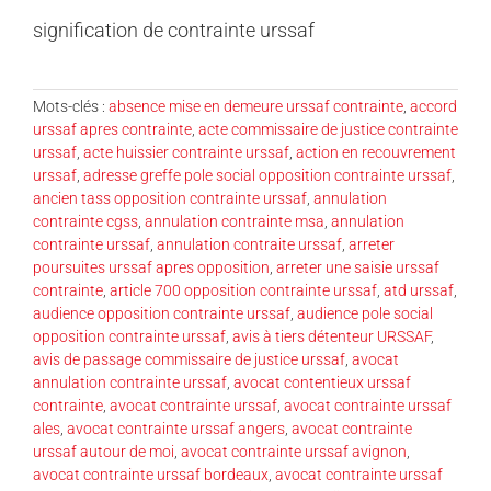
signification de contrainte urssaf
Mots-clés :
absence mise en demeure urssaf contrainte
,
accord
urssaf apres contrainte
,
acte commissaire de justice contrainte
urssaf
,
acte huissier contrainte urssaf
,
action en recouvrement
urssaf
,
adresse greffe pole social opposition contrainte urssaf
,
ancien tass opposition contrainte urssaf
,
annulation
contrainte cgss
,
annulation contrainte msa
,
annulation
contrainte urssaf
,
annulation contraite urssaf
,
arreter
poursuites urssaf apres opposition
,
arreter une saisie urssaf
contrainte
,
article 700 opposition contrainte urssaf
,
atd urssaf
,
audience opposition contrainte urssaf
,
audience pole social
opposition contrainte urssaf
,
avis à tiers détenteur URSSAF
,
avis de passage commissaire de justice urssaf
,
avocat
annulation contrainte urssaf
,
avocat contentieux urssaf
contrainte
,
avocat contrainte urssaf
,
avocat contrainte urssaf
ales
,
avocat contrainte urssaf angers
,
avocat contrainte
urssaf autour de moi
,
avocat contrainte urssaf avignon
,
avocat contrainte urssaf bordeaux
,
avocat contrainte urssaf