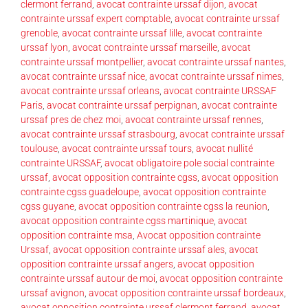
clermont ferrand
,
avocat contrainte urssaf dijon
,
avocat
contrainte urssaf expert comptable
,
avocat contrainte urssaf
grenoble
,
avocat contrainte urssaf lille
,
avocat contrainte
urssaf lyon
,
avocat contrainte urssaf marseille
,
avocat
contrainte urssaf montpellier
,
avocat contrainte urssaf nantes
,
avocat contrainte urssaf nice
,
avocat contrainte urssaf nimes
,
avocat contrainte urssaf orleans
,
avocat contrainte URSSAF
Paris
,
avocat contrainte urssaf perpignan
,
avocat contrainte
urssaf pres de chez moi
,
avocat contrainte urssaf rennes
,
avocat contrainte urssaf strasbourg
,
avocat contrainte urssaf
toulouse
,
avocat contrainte urssaf tours
,
avocat nullité
contrainte URSSAF
,
avocat obligatoire pole social contrainte
urssaf
,
avocat opposition contrainte cgss
,
avocat opposition
contrainte cgss guadeloupe
,
avocat opposition contrainte
cgss guyane
,
avocat opposition contrainte cgss la reunion
,
avocat opposition contrainte cgss martinique
,
avocat
opposition contrainte msa
,
Avocat opposition contrainte
Urssaf
,
avocat opposition contrainte urssaf ales
,
avocat
opposition contrainte urssaf angers
,
avocat opposition
contrainte urssaf autour de moi
,
avocat opposition contrainte
urssaf avignon
,
avocat opposition contrainte urssaf bordeaux
,
avocat opposition contrainte urssaf clermont ferrand
,
avocat