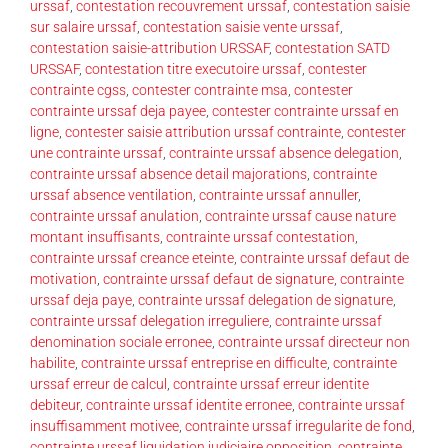
urssaf
,
contestation recouvrement urssaf
,
contestation saisie
sur salaire urssaf
,
contestation saisie vente urssaf
,
contestation saisie-attribution URSSAF
,
contestation SATD
URSSAF
,
contestation titre executoire urssaf
,
contester
contrainte cgss
,
contester contrainte msa
,
contester
contrainte urssaf deja payee
,
contester contrainte urssaf en
ligne
,
contester saisie attribution urssaf contrainte
,
contester
une contrainte urssaf
,
contrainte urssaf absence delegation
,
contrainte urssaf absence detail majorations
,
contrainte
urssaf absence ventilation
,
contrainte urssaf annuller
,
contrainte urssaf anulation
,
contrainte urssaf cause nature
montant insuffisants
,
contrainte urssaf contestation
,
contrainte urssaf creance eteinte
,
contrainte urssaf defaut de
motivation
,
contrainte urssaf defaut de signature
,
contrainte
urssaf deja paye
,
contrainte urssaf delegation de signature
,
contrainte urssaf delegation irreguliere
,
contrainte urssaf
denomination sociale erronee
,
contrainte urssaf directeur non
habilite
,
contrainte urssaf entreprise en difficulte
,
contrainte
urssaf erreur de calcul
,
contrainte urssaf erreur identite
debiteur
,
contrainte urssaf identite erronee
,
contrainte urssaf
insuffisamment motivee
,
contrainte urssaf irregularite de fond
,
contrainte urssaf liquidation judiciaire opposition
,
contrainte