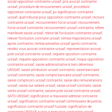
social opposition contrainte urssaf
,
prix avocat contrainte
urssaf
,
procedure de recouvrement urssaf
,
procedure
opposition contrainte urssaf
,
pv signification contrainte
urssaf
,
quel tribunal pour opposition contrainte urssaf
,
recours
contrainte urssaf
,
recouvrement force urssaf
,
recouvrement
force urssaf contrainte
,
recouvrement urssaf contrainte
,
refere
mainlevee saisie urssaf
,
releve de forclusion contrainte urssaf
,
relever forclusion contraite urssaf
,
remise majorations urssaf
apres contrainte
,
remise penalites urssaf apres contrainte
,
rendez vous avocat contrainte urssaf
,
representation avocat
pole social contrainte urssaf
,
requete oposition contrainte
urssaf
,
requete opposition contrainte urssaf
,
risque opposition
contrainte urssaf
,
saisie administrative à tiers détenteur
URSSAF
,
saisie attribution urssaf contrainte
,
saisie bancaire
urssaf contrainte
,
saisie compte bancaire urssaf contrainte
,
saisie compte pro urssaf contrainte
,
saisie des remunerations
urssaf
,
saisie sur salaire urssaf
,
saisie urssaf contraite
,
saisie
vente urssaf contrainte
,
saisine pole social contrainte urssaf
,
SATD URSSAF
,
signification a mauvaise adresse contrainte
urssaf
,
signification contrainte urssaf commissaire de justice
,
signification contrainte urssaf huissier
,
signification de
contrainte URSSAF
,
sursis a execution contrainte urssaf
,