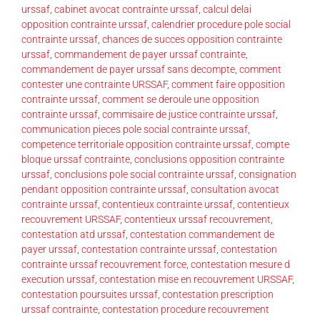
urssaf
,
cabinet avocat contrainte urssaf
,
calcul delai
opposition contrainte urssaf
,
calendrier procedure pole social
contrainte urssaf
,
chances de succes opposition contrainte
urssaf
,
commandement de payer urssaf contrainte
,
commandement de payer urssaf sans decompte
,
comment
contester une contrainte URSSAF
,
comment faire opposition
contrainte urssaf
,
comment se deroule une opposition
contrainte urssaf
,
commisaire de justice contrainte urssaf
,
communication pieces pole social contrainte urssaf
,
competence territoriale opposition contrainte urssaf
,
compte
bloque urssaf contrainte
,
conclusions opposition contrainte
urssaf
,
conclusions pole social contrainte urssaf
,
consignation
pendant opposition contrainte urssaf
,
consultation avocat
contrainte urssaf
,
contentieux contrainte urssaf
,
contentieux
recouvrement URSSAF
,
contentieux urssaf recouvrement
,
contestation atd urssaf
,
contestation commandement de
payer urssaf
,
contestation contrainte urssaf
,
contestation
contrainte urssaf recouvrement force
,
contestation mesure d
execution urssaf
,
contestation mise en recouvrement URSSAF
,
contestation poursuites urssaf
,
contestation prescription
urssaf contrainte
,
contestation procedure recouvrement