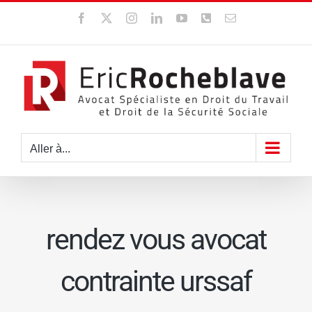
Passer
Facebook
X
Instagram
LinkedIn
YouTube
WhatsApp
Email
au
contenu
Aller à...
rendez vous avocat
contrainte urssaf