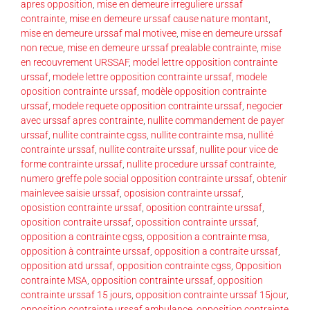
apres opposition
,
mise en demeure irreguliere urssaf
contrainte
,
mise en demeure urssaf cause nature montant
,
mise en demeure urssaf mal motivee
,
mise en demeure urssaf
non recue
,
mise en demeure urssaf prealable contrainte
,
mise
en recouvrement URSSAF
,
model lettre opposition contrainte
urssaf
,
modele lettre opposition contrainte urssaf
,
modele
oposition contrainte urssaf
,
modèle opposition contrainte
urssaf
,
modele requete opposition contrainte urssaf
,
negocier
avec urssaf apres contrainte
,
nullite commandement de payer
urssaf
,
nullite contrainte cgss
,
nullite contrainte msa
,
nullité
contrainte urssaf
,
nullite contraite urssaf
,
nullite pour vice de
forme contrainte urssaf
,
nullite procedure urssaf contrainte
,
numero greffe pole social opposition contrainte urssaf
,
obtenir
mainlevee saisie urssaf
,
oposision contrainte urssaf
,
oposistion contrainte urssaf
,
oposition contrainte urssaf
,
oposition contraite urssaf
,
opossition contrainte urssaf
,
opposition a contrainte cgss
,
opposition a contrainte msa
,
opposition à contrainte urssaf
,
opposition a contraite urssaf
,
opposition atd urssaf
,
opposition contrainte cgss
,
Opposition
contrainte MSA
,
opposition contrainte urssaf
,
opposition
contrainte urssaf 15 jours
,
opposition contrainte urssaf 15jour
,
opposition contrainte urssaf ambulance
,
opposition contrainte