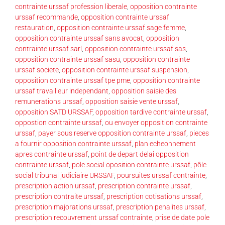
contrainte urssaf profession liberale
,
opposition contrainte
urssaf recommande
,
opposition contrainte urssaf
restauration
,
opposition contrainte urssaf sage femme
,
opposition contrainte urssaf sans avocat
,
opposition
contrainte urssaf sarl
,
opposition contrainte urssaf sas
,
opposition contrainte urssaf sasu
,
opposition contrainte
urssaf societe
,
opposition contrainte urssaf suspension
,
opposition contrainte urssaf tpe pme
,
opposition contrainte
urssaf travailleur independant
,
opposition saisie des
remunerations urssaf
,
opposition saisie vente urssaf
,
opposition SATD URSSAF
,
opposition tardive contrainte urssaf
,
oppostion contrainte urssaf
,
ou envoyer opposition contrainte
urssaf
,
payer sous reserve opposition contrainte urssaf
,
pieces
a fournir opposition contrainte urssaf
,
plan echeonnement
apres contrainte urssaf
,
point de depart delai opposition
contrainte urssaf
,
pole social oposition contrainte urssaf
,
pôle
social tribunal judiciaire URSSAF
,
poursuites urssaf contrainte
,
prescription action urssaf
,
prescription contrainte urssaf
,
prescription contraite urssaf
,
prescription cotisations urssaf
,
prescription majorations urssaf
,
prescription penalites urssaf
,
prescription recouvrement urssaf contrainte
,
prise de date pole