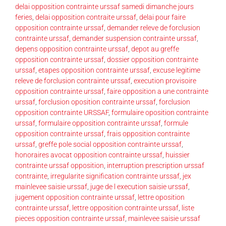
delai opposition contrainte urssaf samedi dimanche jours
feries
,
delai opposition contraite urssaf
,
delai pour faire
opposition contrainte urssaf
,
demander releve de forclusion
contrainte urssaf
,
demander suspension contrainte urssaf
,
depens opposition contrainte urssaf
,
depot au greffe
opposition contrainte urssaf
,
dossier opposition contrainte
urssaf
,
etapes opposition contrainte urssaf
,
excuse legitime
releve de forclusion contrainte urssaf
,
execution provisoire
opposition contrainte urssaf
,
faire opposition a une contrainte
urssaf
,
forclusion oposition contrainte urssaf
,
forclusion
opposition contrainte URSSAF
,
formulaire oposition contrainte
urssaf
,
formulaire opposition contrainte urssaf
,
formule
opposition contrainte urssaf
,
frais opposition contrainte
urssaf
,
greffe pole social opposition contrainte urssaf
,
honoraires avocat opposition contrainte urssaf
,
huissier
contrainte urssaf opposition
,
interruption prescription urssaf
contrainte
,
irregularite signification contrainte urssaf
,
jex
mainlevee saisie urssaf
,
juge de l execution saisie urssaf
,
jugement opposition contrainte urssaf
,
lettre oposition
contrainte urssaf
,
lettre opposition contrainte urssaf
,
liste
pieces opposition contrainte urssaf
,
mainlevee saisie urssaf