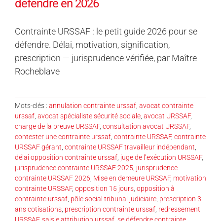
défendre en 2026
Contrainte URSSAF : le petit guide 2026 pour se
défendre. Délai, motivation, signification,
prescription — jurisprudence vérifiée, par Maître
Rocheblave
Mots-clés :
annulation contrainte urssaf
,
avocat contrainte
urssaf
,
avocat spécialiste sécurité sociale
,
avocat URSSAF
,
charge de la preuve URSSAF
,
consultation avocat URSSAF
,
contester une contrainte urssaf
,
contrainte URSSAF
,
contrainte
URSSAF gérant
,
contrainte URSSAF travailleur indépendant
,
délai opposition contrainte urssaf
,
juge de l’exécution URSSAF
,
jurisprudence contrainte URSSAF 2025
,
jurisprudence
contrainte URSSAF 2026
,
Mise en demeure URSSAF
,
motivation
contrainte URSSAF
,
opposition 15 jours
,
opposition à
contrainte urssaf
,
pôle social tribunal judiciaire
,
prescription 3
ans cotisations
,
prescription contrainte urssaf
,
redressement
URSSAF
,
saisie attribution urssaf
,
se défendre contrainte