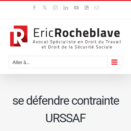
Passer
Facebook
X
Instagram
LinkedIn
YouTube
WhatsApp
Email
au
contenu
Aller à...
se défendre contrainte
URSSAF