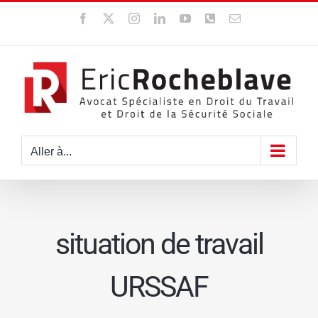
Passer
Facebook
X
Instagram
LinkedIn
YouTube
WhatsApp
Email
au
contenu
Aller à...
situation de travail
URSSAF