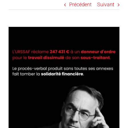
Précédent
Suivant
Voir
l'image
agrandie