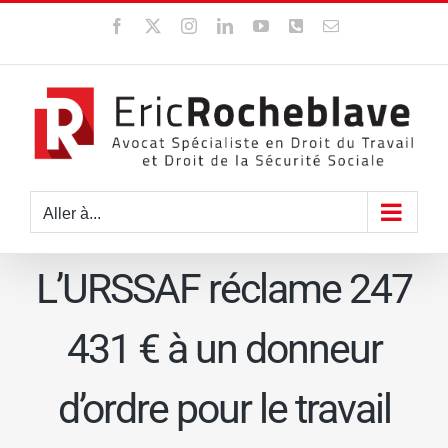
Passer
Facebook
X
Instagram
LinkedIn
YouTube
WhatsApp
Email
au
contenu
Aller à...
L’URSSAF réclame 247
431 € à un donneur
d’ordre pour le travail