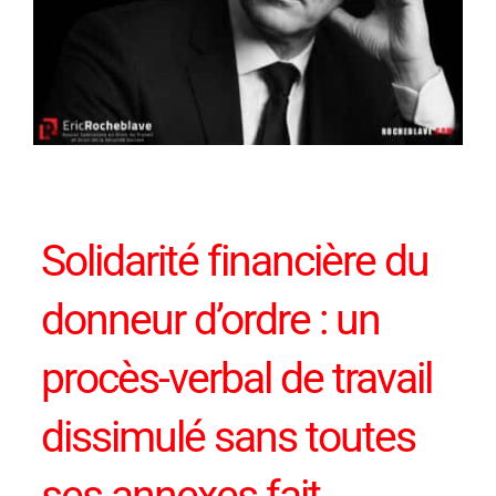
Solidarité financière du
donneur d’ordre : un
procès-verbal de travail
dissimulé sans toutes
ses annexes fait