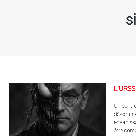
s
L’URSSA
Un contr
dévorante
envahissa
être cont