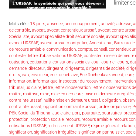
limiter s
Mots-clés :
15 jours
,
absence
,
accompagnement
,
activité
,
adresse
,
a
de contrôle
,
avocat
,
avocat contentieux urssaf
,
avocat contre urssa
Spécialiste
,
avocat spécialiste droit sécurité sociale
,
avocat spécialist
avocat URSSAF
,
avocat urssaf montpellier
,
Avocats
,
bal
,
Barreau de 
de recours amiable
,
communication
,
compte
,
conseil
,
contentieux u
contester lettre d’observations URSSAF
,
contester mise en demeure 
cotisation
,
cotisations
,
cotisations sociales
,
cour
,
courrier
,
cours
,
da
demande
,
directeur
,
dirigeant
,
dirigeants
,
dirigeants de société
,
dirig
droits
,
eau
,
envoi
,
epi
,
eric rocheblave
,
Eric Rocheblave avocat
,
eure
,
information
,
informatique
,
inspecteur du recouvrement
,
intervention
tribunal judiciaire
,
lettre
,
lettre d'observation
,
lettre d'observations d
maître
,
maîtrise
,
mine
,
mise en demeure
,
mise en demeure irrégulière
contrainte urssaf
,
nullité mise en demeure urssaf
,
obligation
,
observ
contrainte urssaf
,
opposition contrainte urssaf
,
ordre
,
organisme
,
P
Pôle Social du Tribunal Judiciaire
,
port
,
poursuite
,
poursuites
,
presse
protection
,
protection sociale
,
recours
,
recours amiable
,
recours co
cotisations URSSAF
,
redressement URSSAF
,
régime général
,
relation
signification
,
signification irrégulière
,
signification par huissier
,
socia