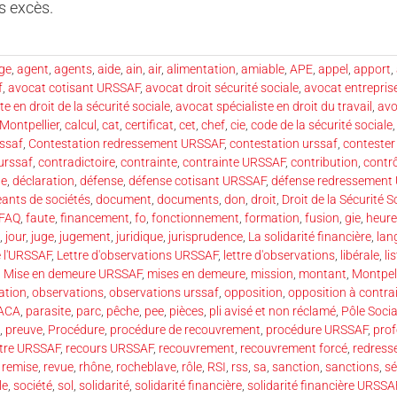
es excès.
ge
,
agent
,
agents
,
aide
,
ain
,
air
,
alimentation
,
amiable
,
APE
,
appel
,
apport
,
f
,
avocat cotisant URSSAF
,
avocat droit sécurité sociale
,
avocat entrepri
e en droit de la sécurité sociale
,
avocat spécialiste en droit du travail
,
avo
Montpellier
,
calcul
,
cat
,
certificat
,
cet
,
chef
,
cie
,
code de la sécurité sociale
rssaf
,
Contestation redressement URSSAF
,
contestation urssaf
,
contester
urssaf
,
contradictoire
,
contrainte
,
contrainte URSSAF
,
contribution
,
contr
te
,
déclaration
,
défense
,
défense cotisant URSSAF
,
défense redressement
eants de sociétés
,
document
,
documents
,
don
,
droit
,
Droit de la Sécurité S
FAQ
,
faute
,
financement
,
fo
,
fonctionnement
,
formation
,
fusion
,
gie
,
heure
,
jour
,
juge
,
jugement
,
juridique
,
jurisprudence
,
La solidarité financière
,
lan
e l'URSSAF
,
Lettre d'observations URSSAF
,
lettre d'observations
,
libérale
,
li
,
Mise en demeure URSSAF
,
mises en demeure
,
mission
,
montant
,
Montpell
ation
,
observations
,
observations urssaf
,
opposition
,
opposition à contra
ACA
,
parasite
,
parc
,
pêche
,
pee
,
pièces
,
pli avisé et non réclamé
,
Pôle Socia
,
preuve
,
Procédure
,
procédure de recouvrement
,
procédure URSSAF
,
prof
ntre URSSAF
,
recours URSSAF
,
recouvrement
,
recouvrement forcé
,
redress
,
remise
,
revue
,
rhône
,
rocheblave
,
rôle
,
RSI
,
rss
,
sa
,
sanction
,
sanctions
,
sé
le
,
société
,
sol
,
solidarité
,
solidarité financière
,
solidarité financière URSSA