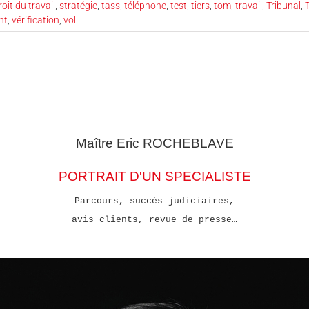
roit du travail
,
stratégie
,
tass
,
téléphone
,
test
,
tiers
,
tom
,
travail
,
Tribunal
,
T
nt
,
vérification
,
vol
Maître Eric
ROCHEBLAVE
PORTRAIT D'UN SPECIALISTE
Parcours, succès judiciaires,
avis clients, revue de presse…