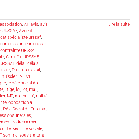
association
,
AT
,
avis
,
avis
Lire la suite
se URSSAF
,
Avocat
cat spécialiste urssaf
,
,
commission
,
commission
 contrainte URSSAF
,
ôle
,
Contrôle URSSAF
,
 URSSAF
,
délai
,
délais
,
ociale
,
Droit du travail
,
,
huissier
,
IA
,
IME
,
gue
,
le pôle social du
ste
,
litige
,
loi
,
lot
,
mail
,
ier
,
MP
,
nul
,
nullité
,
nullité
inte
,
opposition à
l
,
Pôle Social du Tribunal
,
essions libérales
,
ement
,
redressement
curité
,
sécurité sociale
,
F
,
somme
,
sous-traitant
,