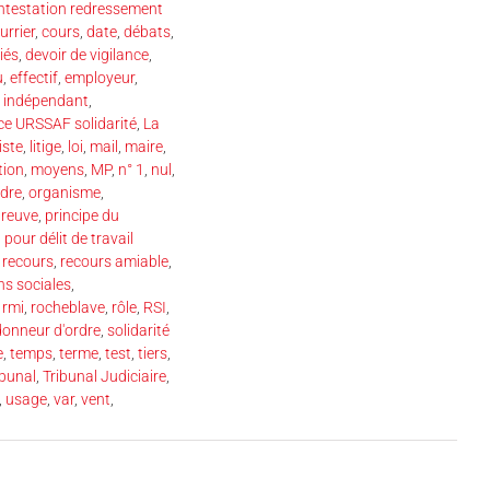
ntestation redressement
urrier
,
cours
,
date
,
débats
,
iés
,
devoir de vigilance
,
u
,
effectif
,
employeur
,
,
indépendant
,
ce URSSAF solidarité
,
La
liste
,
litige
,
loi
,
mail
,
maire
,
tion
,
moyens
,
MP
,
n° 1
,
nul
,
rdre
,
organisme
,
reuve
,
principe du
pour délit de travail
,
recours
,
recours amiable
,
ns sociales
,
,
rmi
,
rocheblave
,
rôle
,
RSI
,
 donneur d'ordre
,
solidarité
e
,
temps
,
terme
,
test
,
tiers
,
ibunal
,
Tribunal Judiciaire
,
,
usage
,
var
,
vent
,