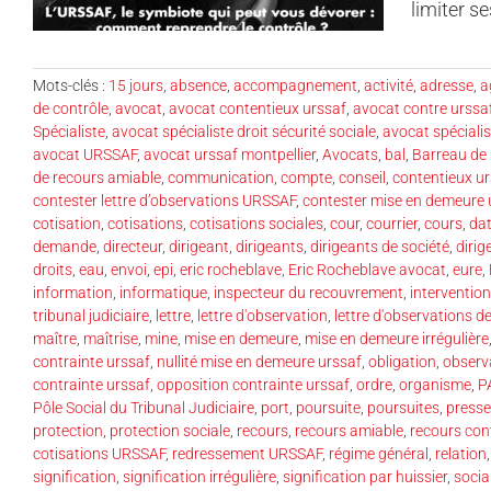
limiter s
Mots-clés :
15 jours
,
absence
,
accompagnement
,
activité
,
adresse
,
a
de contrôle
,
avocat
,
avocat contentieux urssaf
,
avocat contre urssa
Spécialiste
,
avocat spécialiste droit sécurité sociale
,
avocat spécialist
avocat URSSAF
,
avocat urssaf montpellier
,
Avocats
,
bal
,
Barreau de 
de recours amiable
,
communication
,
compte
,
conseil
,
contentieux u
contester lettre d’observations URSSAF
,
contester mise en demeure 
cotisation
,
cotisations
,
cotisations sociales
,
cour
,
courrier
,
cours
,
da
demande
,
directeur
,
dirigeant
,
dirigeants
,
dirigeants de société
,
dirig
droits
,
eau
,
envoi
,
epi
,
eric rocheblave
,
Eric Rocheblave avocat
,
eure
,
information
,
informatique
,
inspecteur du recouvrement
,
intervention
tribunal judiciaire
,
lettre
,
lettre d'observation
,
lettre d'observations d
maître
,
maîtrise
,
mine
,
mise en demeure
,
mise en demeure irrégulière
contrainte urssaf
,
nullité mise en demeure urssaf
,
obligation
,
observ
contrainte urssaf
,
opposition contrainte urssaf
,
ordre
,
organisme
,
P
Pôle Social du Tribunal Judiciaire
,
port
,
poursuite
,
poursuites
,
presse
protection
,
protection sociale
,
recours
,
recours amiable
,
recours co
cotisations URSSAF
,
redressement URSSAF
,
régime général
,
relation
signification
,
signification irrégulière
,
signification par huissier
,
socia