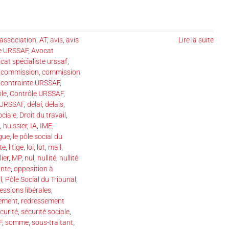
association
,
AT
,
avis
,
avis
Lire la suite
se URSSAF
,
Avocat
cat spécialiste urssaf
,
,
commission
,
commission
 contrainte URSSAF
,
ôle
,
Contrôle URSSAF
,
 URSSAF
,
délai
,
délais
,
ociale
,
Droit du travail
,
,
huissier
,
IA
,
IME
,
gue
,
le pôle social du
ste
,
litige
,
loi
,
lot
,
mail
,
ier
,
MP
,
nul
,
nullité
,
nullité
inte
,
opposition à
l
,
Pôle Social du Tribunal
,
essions libérales
,
ement
,
redressement
curité
,
sécurité sociale
,
F
,
somme
,
sous-traitant
,