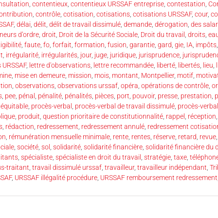
nsultation
,
contentieux
,
contentieux URSSAF entreprise
,
contestation
,
Co
ontribution
,
contrôle
,
cotisation
,
cotisations
,
cotisations URSSAF
,
cour
,
co
RSSAF
,
délai
,
délit
,
délit de travail dissimulé
,
demande
,
dérogation
,
des salar
neurs d’ordre
,
droit
,
Droit de la Sécurité Sociale
,
Droit du travail
,
droits
,
ea
igibilité
,
faute
,
fo
,
forfait
,
formation
,
fusion
,
garantie
,
gard
,
gie
,
IA
,
impôts
t
,
irrégularité
,
irrégularités
,
jour
,
juge
,
juridique
,
jurisprudence
,
jurispruden
ns URSSAF
,
lettre d'observations
,
lettre recommandée
,
liberté
,
libertés
,
lieu
,
mine
,
mise en demeure
,
mission
,
mois
,
montant
,
Montpellier
,
motif
,
motiva
tion
,
observations
,
observations urssaf
,
opéra
,
opérations de contrôle
,
o
s
,
pee
,
pénal
,
pénalité
,
pénalités
,
pièces
,
port
,
pouvoir
,
presse
,
prestation
,
p
 équitable
,
procès-verbal
,
procès-verbal de travail dissimulé
,
procès-verbal 
lique
,
produit
,
question prioritaire de constitutionnalité
,
rappel
,
réception
s
,
rédaction
,
redressement
,
redressement annulé
,
redressement cotisatio
on
,
rémunération mensuelle minimale
,
rente
,
rentes
,
réserve
,
retard
,
revue
ciale
,
société
,
sol
,
solidarité
,
solidarité financière
,
solidarité financière du
itants
,
spécialiste
,
spécialiste en droit du travail
,
stratégie
,
taxe
,
téléphon
s-traitant
,
travail dissimulé urssaf
,
travailleur
,
travailleur indépendant
,
Tr
SAF
,
URSSAF illégalité procédure
,
URSSAF remboursement redressement