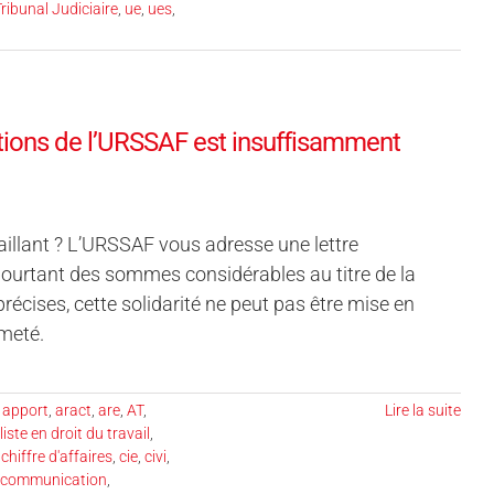
ribunal Judiciaire
,
ue
,
ues
,
vations de l’URSSAF est insuffisamment
aillant ? L’URSSAF vous adresse une lettre
 pourtant des sommes considérables au titre de la
t précises, cette solidarité ne peut pas être mise en
rmeté.
,
apport
,
aract
,
are
,
AT
,
Lire la suite
iste en droit du travail
,
,
chiffre d'affaires
,
cie
,
civi
,
communication
,