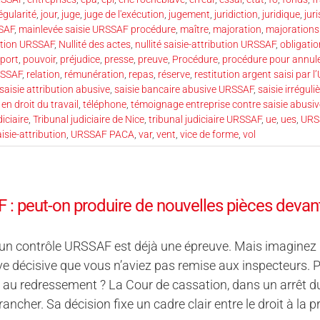
régularité
,
jour
,
juge
,
juge de l'exécution
,
jugement
,
juridiction
,
juridique
,
jur
SSAF
,
mainlevée saisie URSSAF procédure
,
maître
,
majoration
,
majorations
bution URSSAF
,
Nullité des actes
,
nullité saisie-attribution URSSAF
,
obligatio
port
,
pouvoir
,
préjudice
,
presse
,
preuve
,
Procédure
,
procédure pour annul
RSSAF
,
relation
,
rémunération
,
repas
,
réserve
,
restitution argent saisi par 
saisie attribution abusive
,
saisie bancaire abusive URSSAF
,
saisie irrégul
 en droit du travail
,
téléphone
,
témoignage entreprise contre saisie abusi
iciaire
,
Tribunal judiciaire de Nice
,
tribunal judiciaire URSSAF
,
ue
,
ues
,
URS
isie-attribution
,
URSSAF PACA
,
var
,
vent
,
vice de forme
,
vol
: peut-on produire de nouvelles pièces devant
un contrôle URSSAF est déjà une épreuve. Mais imaginez : 
e décisive que vous n’aviez pas remise aux inspecteurs. 
au redressement ? La Cour de cassation, dans un arrêt du 
rancher. Sa décision fixe un cadre clair entre le droit à la 