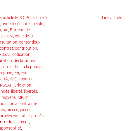
F
,
article 563 CPC
,
article 6
Lire la suite
,
avocat sécurité sociale
,
s
,
bal
,
Barreau de
,
cie
,
civi
,
code de la
nsultation
,
contentieux
,
contrat
,
contribution
,
URSSAF
,
cotisation
,
aration
,
déclarations
n
,
droit
,
droit à la preuve
reprise
,
epi
,
eric
de
,
IA
,
IME
,
impartial
,
URSSAF
,
juridiction
,
andée
,
liberté
,
libertés
,
,
moyens
,
MP
,
n° 1
,
position à contrainte
tés
,
pièces
,
pièces
procès équitable
,
procès
on
,
redressement
,
sponsabilité
,