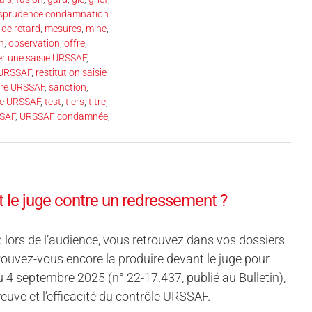
isprudence condamnation
 de retard
,
mesures
,
mine
,
n
,
observation
,
offre
,
er une saisie URSSAF
,
l’URSSAF
,
restitution saisie
ière URSSAF
,
sanction
,
ve URSSAF
,
test
,
tiers
,
titre
,
SAF
,
URSSAF condamnée
,
 le juge contre un redressement ?
lors de l’audience, vous retrouvez dans vos dossiers
Pouvez-vous encore la produire devant le juge pour
4 septembre 2025 (n° 22-17.437, publié au Bulletin),
preuve et l’efficacité du contrôle URSSAF.