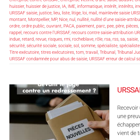
huissier
,
huissier de justice
,
IA
,
IME
,
informatique
,
intérêt
,
intérêts
,
ir
URSSAF saisie
,
justice
,
lieu
,
liste
,
litige
,
loi
,
mail
,
mainlevée saisie UR
montant
,
Montpellier
,
MP
,
Nice
,
nul
,
nullité
,
nullité d’une saisie-attri
ordre
,
ordre public
,
ouvrant
,
PACA
,
paiement
,
parc
,
pee
,
père
,
pièces
,
rappel
,
recours contre l’URSSAF
,
recours contre saisie-attribution U
indue
,
retard
,
revue
,
risques
,
rmi
,
rocheblave
,
rôle
,
rsa
,
rss
,
sa
,
saisie
,
sécurité
,
sécurité sociale
,
sociale
,
sol
,
somme
,
spécialiste
,
spécialiste
Titre exécutoire
,
titres exécutoires
,
tom
,
travail
,
Tribunal
,
Tribunal Jud
URSSAF condamnée pour abus de saisie
,
URSSAF erreur de calcul sa
URSSAF 
Recevoir 
une preuv
échapper 
vient de t