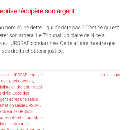
eprise récupère son argent
u nom d’une dette… qui n’existe pas ? C’est ce qui est
rer son argent. Le Tribunal judiciaire de Nice a
uées et l’URSSAF condamnée. Cette affaire montre que
ses droits et obtenir justice.
 saisie URSSAF
,
abus de
Lire la suite
,
aveu
,
avis
,
avocat
,
aliste en droit du travail
,
 civile
,
Code des
ent après une saisie
estation saisie URSSAF
,
entreprise URSSAF
,
ges-intérêts pour abus
iteur
,
entreprise
,
rais
,
fusion
,
gard
,
gie
,
grief
,