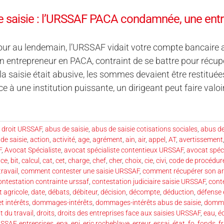
 saisie : l’URSSAF PACA condamnée, une entr
 jour au lendemain, l’URSSAF vidait votre compte bancaire a
un entrepreneur en PACA, contraint de se battre pour récupé
 la saisie était abusive, les sommes devaient être restit
 à une institution puissante, un dirigeant peut faire valoir 
 droit URSSAF
,
abus de saisie
,
abus de saisie cotisations sociales
,
abus de
de saisie
,
action
,
activité
,
age
,
agrément
,
ain
,
air
,
appel
,
AT
,
avertissement
F
,
Avocat Spécialiste
,
avocat spécialiste contentieux URSSAF
,
avocat spéci
ice
,
bit
,
calcul
,
cat
,
cet
,
charge
,
chef
,
cher
,
choix
,
cie
,
civi
,
code de procédure
ravail
,
comment contester une saisie URSSAF
,
comment récupérer son arg
ontestation contrainte urssaf
,
contestation judiciaire saisie URSSAF
,
cont
t agricole
,
date
,
débats
,
débiteur
,
décision
,
décompte
,
déduction
,
défense 
 intérêts
,
dommages-intérêts
,
dommages-intérêts abus de saisie
,
domma
t du travail
,
droits
,
droits des entreprises face aux saisies URSSAF
,
eau
,
éd
URSSAF
,
entreprises
,
epa
,
epi
,
eric rocheblave
,
erreur
,
essai
,
état
,
fo
,
fonds
,
f