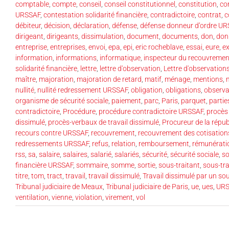
comptable
,
compte
,
conseil
,
conseil constitutionnel
,
constitution
,
co
URSSAF
,
contestation solidarité financière
,
contradictoire
,
contrat
,
c
débiteur
,
décision
,
déclaration
,
défense
,
défense donneur d’ordre U
dirigeant
,
dirigeants
,
dissimulation
,
document
,
documents
,
don
,
don
entreprise
,
entreprises
,
envoi
,
epa
,
epi
,
eric rocheblave
,
essai
,
eure
,
ex
information
,
informations
,
informatique
,
inspecteur du recouvremen
solidarité financière
,
lettre
,
lettre d'observation
,
Lettre d'observatio
maître
,
majoration
,
majoration de retard
,
matif
,
ménage
,
mentions
,
nullité
,
nullité redressement URSSAF
,
obligation
,
obligations
,
observa
organisme de sécurité sociale
,
paiement
,
parc
,
Paris
,
parquet
,
partie
contradictoire
,
Procédure
,
procédure contradictoire URSSAF
,
procès
dissimulé
,
procès-verbaux de travail dissimulé
,
Procureur de la répub
recours contre URSSAF
,
recouvrement
,
recouvrement des cotisation
redressements URSSAF
,
refus
,
relation
,
remboursement
,
rémunérati
rss
,
sa
,
salaire
,
salaires
,
salarié
,
salariés
,
sécurité
,
sécurité sociale
,
so
financière URSSAF
,
sommaire
,
somme
,
sortie
,
sous-traitant
,
sous-tra
titre
,
tom
,
tract
,
travail
,
travail dissimulé
,
Travail dissimulé par un sou
Tribunal judiciaire de Meaux
,
Tribunal judiciaire de Paris
,
ue
,
ues
,
URS
ventilation
,
vienne
,
violation
,
virement
,
vol