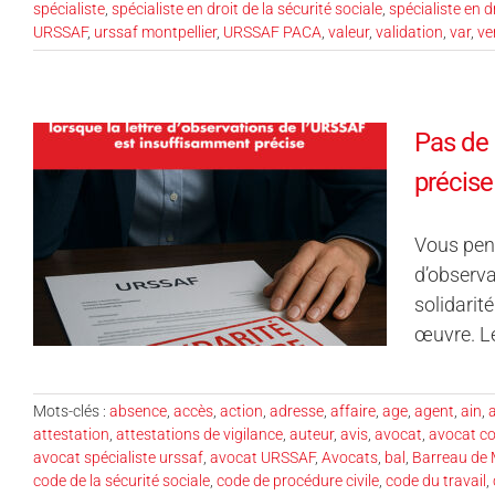
spécialiste
,
spécialiste en droit de la sécurité sociale
,
spécialiste en d
URSSAF
,
urssaf montpellier
,
URSSAF PACA
,
valeur
,
validation
,
var
,
ve
Pas de 
précise
Vous pens
d’observa
solidarité
œuvre. Le
Mots-clés :
absence
,
accès
,
action
,
adresse
,
affaire
,
age
,
agent
,
ain
,
a
attestation
,
attestations de vigilance
,
auteur
,
avis
,
avocat
,
avocat co
avocat spécialiste urssaf
,
avocat URSSAF
,
Avocats
,
bal
,
Barreau de 
code de la sécurité sociale
,
code de procédure civile
,
code du travail
,