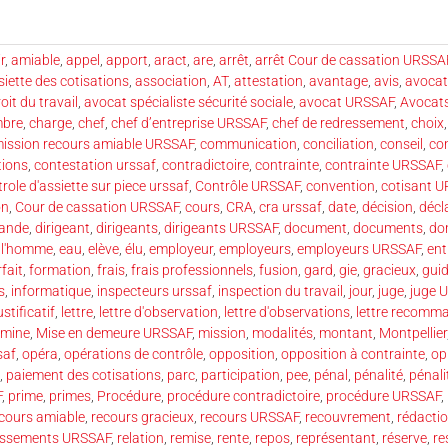
r
,
amiable
,
appel
,
apport
,
aract
,
are
,
arrêt
,
arrêt Cour de cassation URSSA
siette des cotisations
,
association
,
AT
,
attestation
,
avantage
,
avis
,
avocat
oit du travail
,
avocat spécialiste sécurité sociale
,
avocat URSSAF
,
Avocat
bre
,
charge
,
chef
,
chef d’entreprise URSSAF
,
chef de redressement
,
choix
ssion recours amiable URSSAF
,
communication
,
conciliation
,
conseil
,
co
tions
,
contestation urssaf
,
contradictoire
,
contrainte
,
contrainte URSSAF
,
role d'assiette sur piece urssaf
,
Contrôle URSSAF
,
convention
,
cotisant 
on
,
Cour de cassation URSSAF
,
cours
,
CRA
,
cra urssaf
,
date
,
décision
,
décl
ande
,
dirigeant
,
dirigeants
,
dirigeants URSSAF
,
document
,
documents
,
do
e l'homme
,
eau
,
elève
,
élu
,
employeur
,
employeurs
,
employeurs URSSAF
,
ent
rfait
,
formation
,
frais
,
frais professionnels
,
fusion
,
gard
,
gie
,
gracieux
,
gui
s
,
informatique
,
inspecteurs urssaf
,
inspection du travail
,
jour
,
juge
,
juge 
ustificatif
,
lettre
,
lettre d'observation
,
lettre d'observations
,
lettre recomm
mine
,
Mise en demeure URSSAF
,
mission
,
modalités
,
montant
,
Montpellier
saf
,
opéra
,
opérations de contrôle
,
opposition
,
opposition à contrainte
,
op
,
paiement des cotisations
,
parc
,
participation
,
pee
,
pénal
,
pénalité
,
pénali
F
,
prime
,
primes
,
Procédure
,
procédure contradictoire
,
procédure URSSAF
,
cours amiable
,
recours gracieux
,
recours URSSAF
,
recouvrement
,
rédacti
essements URSSAF
,
relation
,
remise
,
rente
,
repos
,
représentant
,
réserve
,
re