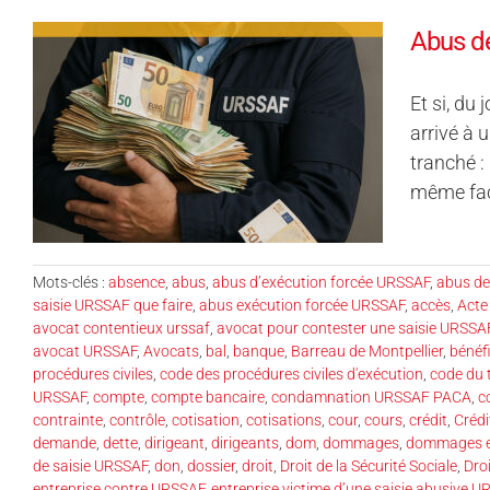
Abus de
Et si, du
arrivé à 
tranché :
même face
Mots-clés :
absence
,
abus
,
abus d’exécution forcée URSSAF
,
abus de
saisie URSSAF que faire
,
abus exécution forcée URSSAF
,
accès
,
Acte 
avocat contentieux urssaf
,
avocat pour contester une saisie URSSA
avocat URSSAF
,
Avocats
,
bal
,
banque
,
Barreau de Montpellier
,
bénéf
procédures civiles
,
code des procédures civiles d'exécution
,
code du t
URSSAF
,
compte
,
compte bancaire
,
condamnation URSSAF PACA
,
c
contrainte
,
contrôle
,
cotisation
,
cotisations
,
cour
,
cours
,
crédit
,
Crédi
demande
,
dette
,
dirigeant
,
dirigeants
,
dom
,
dommages
,
dommages et
de saisie URSSAF
,
don
,
dossier
,
droit
,
Droit de la Sécurité Sociale
,
Droi
entreprise contre URSSAF
,
entreprise victime d’une saisie abusive 