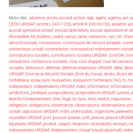
Mots-clés :
absence
,
accès
,
accord
,
action
,
age
,
agent
,
agents
,
ain
,
ai
CEDH URSSAF
,
article L.243-7 CSS
,
article R.243-59 CSS
,
assiette
,
as
avocat spécialisé urssaf
,
Avocat Spécialiste
,
avocat spécialiste en dr
Montpellier
,
bit
,
bulletin
,
cadre
,
calcul
,
carte
,
cassation
,
cat
,
cet
,
cham
sécurité sociale
,
commission
,
commission de recours amiable
,
commi
contentieux urssaf
,
contestation
,
contestation redressement cotisa
contributions sociales
,
contributions sociales URSSAF
,
contrôle
,
cont
cotisations
,
cotisations sociales
,
cour
,
cour d'appel
,
cour de cassati
sociales
,
déduction
,
défense
,
défense employeur URSSAF
,
délai
,
dem
URSSAF
,
Droit de la Sécurité Sociale
,
Droit du travail
,
droits
,
droits d
rocheblave
,
essai
,
eure
,
évaluation
,
évaluation forfaitaire
,
FAQ
,
fo
,
fo
indépendant
,
indépendants URSSAF
,
indre
,
information
,
information
juridictions
,
juridique
,
jurisprudence
,
jurisprudence URSSAF
,
justice
,
j
libertés fondamentales
,
liste
,
litige
,
loi
,
lyon
,
mail
,
maître
,
majoration
,
obligation
,
obligations
,
observation
,
observations
,
observations urs
urssaf
,
opposition URSSAF
,
ordre
,
ordre public
,
organisme
,
paiement
nouvelles URSSAF
,
port
,
pouvoir
,
presse
,
prêt
,
preuve
,
preuve URSSA
équitable URSSAF
,
produit
,
rappel
,
réception
,
recevabilité
,
recours
,
re
redressement URSSAF
,
Redressement Urssaf travail dissimulé
,
redr