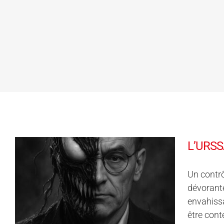
L’URSSA
Un contr
dévorante
envahissa
être cont