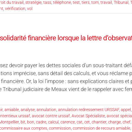
roit du travail
,
stratégie
,
tass
,
téléphone
,
test
,
tiers
,
tom
,
travail
,
Tribunal
,
T
nt
,
vérification
,
vol
solidarité financière lorsque la lettre d’obser
ez devoir payer les dettes sociales d’un sous-traitant déf
tions imprécise, sans détail des calculs, et vous réclame
 financière. Or, la loi l’impose : sans explications claires e
 Tribunal judiciaire de Meaux vient de le rappeler avec fe
ir
,
amiable
,
analyse
,
annulation
,
annulation redressement URSSAF
,
appel
ntentieux urssaf
,
avocat contre urssaf
,
Avocat Spécialiste
,
avocat spécial
Montpellier
,
bit
,
bon
,
cadre
,
calcul
,
carence
,
cat
,
cet
,
chantier
,
charge
,
chef
commissaire aux comptes
,
commission
,
commission de recours amiable
,