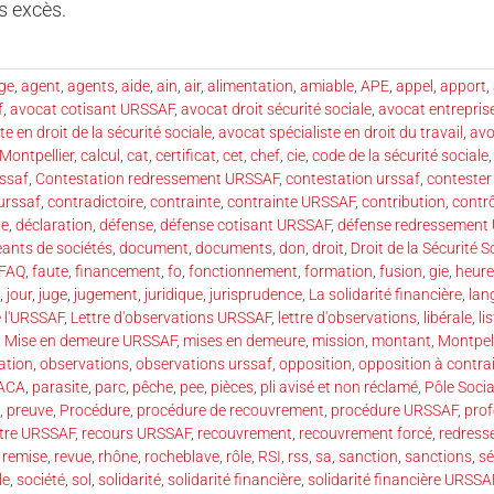
es excès.
ge
,
agent
,
agents
,
aide
,
ain
,
air
,
alimentation
,
amiable
,
APE
,
appel
,
apport
,
f
,
avocat cotisant URSSAF
,
avocat droit sécurité sociale
,
avocat entrepri
e en droit de la sécurité sociale
,
avocat spécialiste en droit du travail
,
avo
Montpellier
,
calcul
,
cat
,
certificat
,
cet
,
chef
,
cie
,
code de la sécurité sociale
rssaf
,
Contestation redressement URSSAF
,
contestation urssaf
,
contester
urssaf
,
contradictoire
,
contrainte
,
contrainte URSSAF
,
contribution
,
contr
te
,
déclaration
,
défense
,
défense cotisant URSSAF
,
défense redressement
eants de sociétés
,
document
,
documents
,
don
,
droit
,
Droit de la Sécurité S
FAQ
,
faute
,
financement
,
fo
,
fonctionnement
,
formation
,
fusion
,
gie
,
heure
,
jour
,
juge
,
jugement
,
juridique
,
jurisprudence
,
La solidarité financière
,
lan
e l'URSSAF
,
Lettre d'observations URSSAF
,
lettre d'observations
,
libérale
,
li
,
Mise en demeure URSSAF
,
mises en demeure
,
mission
,
montant
,
Montpell
ation
,
observations
,
observations urssaf
,
opposition
,
opposition à contra
ACA
,
parasite
,
parc
,
pêche
,
pee
,
pièces
,
pli avisé et non réclamé
,
Pôle Socia
,
preuve
,
Procédure
,
procédure de recouvrement
,
procédure URSSAF
,
prof
ntre URSSAF
,
recours URSSAF
,
recouvrement
,
recouvrement forcé
,
redress
,
remise
,
revue
,
rhône
,
rocheblave
,
rôle
,
RSI
,
rss
,
sa
,
sanction
,
sanctions
,
sé
le
,
société
,
sol
,
solidarité
,
solidarité financière
,
solidarité financière URSSA