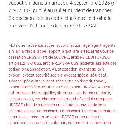
cassation, dans un arrêt du 4 septembre 2025 (n°
22-17.437, publié au Bulletin), vient de trancher.
Sa décision fixe un cadre clair entre le droit à la
preuve et l’efficacité du contrôle URSSAF.
Mots-clés :
absence
,
accès
,
accord
,
action
,
age
,
agent
,
agents
,
ain
,
air
,
amiable
,
appel
,
apport
,
aract
,
are
,
arrêt
,
arrêt Cour de
cassation URSSAF
,
article 563 CPC
,
article 6 CEDH URSSAF
,
article L.243-7 CSS
,
article R.243-59 CSS
,
assiette
,
assiette des
cotisations
,
association
,
AT
,
attestation
,
avantage
,
avis
,
avocat
,
avocat sécurité sociale
,
avocat spécialisé urssaf
,
Avocat Spécialiste
,
avocat spécialiste en droit du travail
,
avocat spécialiste sécurité sociale
,
avocat URSSAF
,
Avocats
,
bal
,
Barreau de Montpellier
,
bit
,
bulletin
,
cadre
,
calcul
,
carte
,
cassation
,
cat
,
cet
,
chambre
,
charge
,
chef
,
chef d’entreprise
URSSAF
,
chef de redressement
,
choix
,
cie
,
civi
,
code de la
sécurité sociale
,
commission
,
commission de recours amiable
,
commission recours amiable URSSAF
,
communication
,
conciliation
,
conseil
,
consultation
,
contentieux
,
contentieux