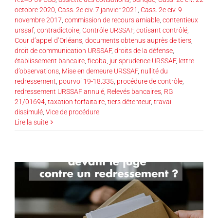
octobre 2020
,
Cass. 2e civ. 7 janvier 2021
,
Cass. 2e civ. 9
novembre 2017
,
commission de recours amiable
,
contentieux
urssaf
,
contradictoire
,
Contrôle URSSAF
,
cotisant contrôlé
,
Cour d’appel d’Orléans
,
documents obtenus auprès de tiers
,
droit de communication URSSAF
,
droits de la défense
,
établissement bancaire
,
ficoba
,
jurisprudence URSSAF
,
lettre
d’observations
,
Mise en demeure URSSAF
,
nullité du
redressement
,
pourvoi 19-18.335
,
procédure de contrôle
,
redressement URSSAF annulé
,
Relevés bancaires
,
RG
21/01694
,
taxation forfaitaire
,
tiers détenteur
,
travail
dissimulé
,
Vice de procédure
Lire la suite