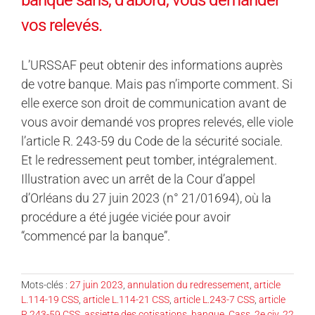
vos relevés.
L’URSSAF peut obtenir des informations auprès
de votre banque. Mais pas n’importe comment. Si
elle exerce son droit de communication avant de
vous avoir demandé vos propres relevés, elle viole
l’article R. 243-59 du Code de la sécurité sociale.
Et le redressement peut tomber, intégralement.
Illustration avec un arrêt de la Cour d’appel
d’Orléans du 27 juin 2023 (n° 21/01694), où la
procédure a été jugée viciée pour avoir
“commencé par la banque”.
Mots-clés :
27 juin 2023
,
annulation du redressement
,
article
L.114-19 CSS
,
article L.114-21 CSS
,
article L.243-7 CSS
,
article
R.243-59 CSS
,
assiette des cotisations
,
banque
,
Cass. 2e civ. 22