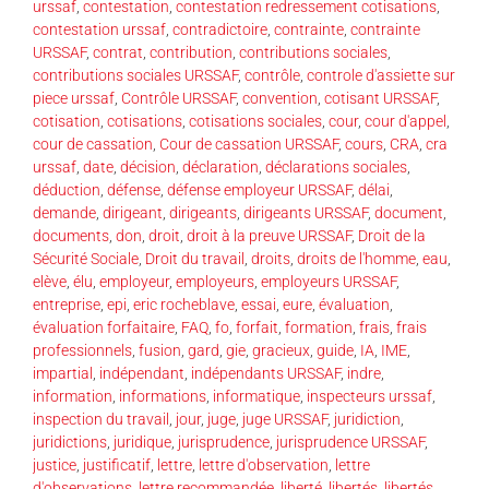
urssaf
,
contestation
,
contestation redressement cotisations
,
contestation urssaf
,
contradictoire
,
contrainte
,
contrainte
URSSAF
,
contrat
,
contribution
,
contributions sociales
,
contributions sociales URSSAF
,
contrôle
,
controle d'assiette sur
piece urssaf
,
Contrôle URSSAF
,
convention
,
cotisant URSSAF
,
cotisation
,
cotisations
,
cotisations sociales
,
cour
,
cour d'appel
,
cour de cassation
,
Cour de cassation URSSAF
,
cours
,
CRA
,
cra
urssaf
,
date
,
décision
,
déclaration
,
déclarations sociales
,
déduction
,
défense
,
défense employeur URSSAF
,
délai
,
demande
,
dirigeant
,
dirigeants
,
dirigeants URSSAF
,
document
,
documents
,
don
,
droit
,
droit à la preuve URSSAF
,
Droit de la
Sécurité Sociale
,
Droit du travail
,
droits
,
droits de l'homme
,
eau
,
elève
,
élu
,
employeur
,
employeurs
,
employeurs URSSAF
,
entreprise
,
epi
,
eric rocheblave
,
essai
,
eure
,
évaluation
,
évaluation forfaitaire
,
FAQ
,
fo
,
forfait
,
formation
,
frais
,
frais
professionnels
,
fusion
,
gard
,
gie
,
gracieux
,
guide
,
IA
,
IME
,
impartial
,
indépendant
,
indépendants URSSAF
,
indre
,
information
,
informations
,
informatique
,
inspecteurs urssaf
,
inspection du travail
,
jour
,
juge
,
juge URSSAF
,
juridiction
,
juridictions
,
juridique
,
jurisprudence
,
jurisprudence URSSAF
,
justice
,
justificatif
,
lettre
,
lettre d'observation
,
lettre
d'observations
,
lettre recommandée
,
liberté
,
libertés
,
libertés