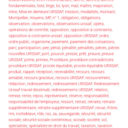
fondamentales
,
liste
,
litige
,
loi
,
lyon
,
mail
,
maître
,
majoration
,
mine
,
Mise en demeure URSSAF
,
mission
,
modalités
,
montant
,
Montpellier
,
moyens
,
MP
,
n° 1
,
obligation
,
obligations
,
observation
,
observations
,
observations urssaf
,
opéra
,
opérations de contrôle
,
opposition
,
opposition à contrainte
,
opposition à contrainte urssaf
,
opposition URSSAF
,
ordre
,
ordre public
,
organisme
,
paiement
,
paiement des cotisations
,
parc
,
participation
,
pee
,
pénal
,
pénalité
,
pénalités
,
pièces
,
pièces
nouvelles URSSAF
,
port
,
pouvoir
,
presse
,
prêt
,
preuve
,
preuve
URSSAF
,
prime
,
primes
,
Procédure
,
procédure contradictoire
,
procédure URSSAF
,
procès équitable
,
procès équitable URSSAF
,
produit
,
rappel
,
réception
,
recevabilité
,
recours
,
recours
amiable
,
recours gracieux
,
recours URSSAF
,
recouvrement
,
rédaction
,
redressement
,
redressement URSSAF
,
Redressement
Urssaf travail dissimulé
,
redressements URSSAF
,
relation
,
remise
,
rente
,
repos
,
représentant
,
réserve
,
responsabilité
,
responsabilité de l'employeur
,
ressort
,
retrait
,
retraite
,
retraite
supplémentaire
,
retraite supplémentaire URSSAF
,
revue
,
rhône
,
rmi
,
rocheblave
,
rôle
,
rss
,
sa
,
sauvegarde
,
sécurité
,
sécurité
sociale
,
sécurité sociale contentieux
,
sociale
,
société
,
sol
,
spécialiste
,
spécialiste en droit du travail
,
taxation
,
taxation