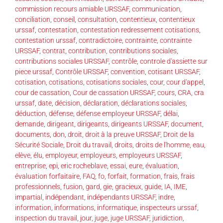
commission recours amiable URSSAF
,
communication
,
conciliation
,
conseil
,
consultation
,
contentieux
,
contentieux
urssaf
,
contestation
,
contestation redressement cotisations
,
contestation urssaf
,
contradictoire
,
contrainte
,
contrainte
URSSAF
,
contrat
,
contribution
,
contributions sociales
,
contributions sociales URSSAF
,
contrôle
,
controle d'assiette sur
piece urssaf
,
Contrôle URSSAF
,
convention
,
cotisant URSSAF
,
cotisation
,
cotisations
,
cotisations sociales
,
cour
,
cour d'appel
,
cour de cassation
,
Cour de cassation URSSAF
,
cours
,
CRA
,
cra
urssaf
,
date
,
décision
,
déclaration
,
déclarations sociales
,
déduction
,
défense
,
défense employeur URSSAF
,
délai
,
demande
,
dirigeant
,
dirigeants
,
dirigeants URSSAF
,
document
,
documents
,
don
,
droit
,
droit à la preuve URSSAF
,
Droit de la
Sécurité Sociale
,
Droit du travail
,
droits
,
droits de l'homme
,
eau
,
elève
,
élu
,
employeur
,
employeurs
,
employeurs URSSAF
,
entreprise
,
epi
,
eric rocheblave
,
essai
,
eure
,
évaluation
,
évaluation forfaitaire
,
FAQ
,
fo
,
forfait
,
formation
,
frais
,
frais
professionnels
,
fusion
,
gard
,
gie
,
gracieux
,
guide
,
IA
,
IME
,
impartial
,
indépendant
,
indépendants URSSAF
,
indre
,
information
,
informations
,
informatique
,
inspecteurs urssaf
,
inspection du travail
,
jour
,
juge
,
juge URSSAF
,
juridiction
,