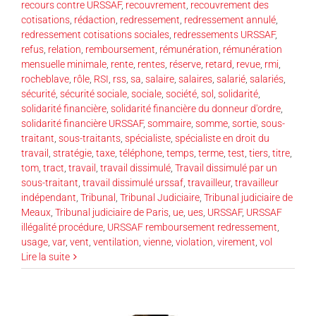
recours contre URSSAF
,
recouvrement
,
recouvrement des
cotisations
,
rédaction
,
redressement
,
redressement annulé
,
redressement cotisations sociales
,
redressements URSSAF
,
refus
,
relation
,
remboursement
,
rémunération
,
rémunération
mensuelle minimale
,
rente
,
rentes
,
réserve
,
retard
,
revue
,
rmi
,
rocheblave
,
rôle
,
RSI
,
rss
,
sa
,
salaire
,
salaires
,
salarié
,
salariés
,
sécurité
,
sécurité sociale
,
sociale
,
société
,
sol
,
solidarité
,
solidarité financière
,
solidarité financière du donneur d'ordre
,
solidarité financière URSSAF
,
sommaire
,
somme
,
sortie
,
sous-
traitant
,
sous-traitants
,
spécialiste
,
spécialiste en droit du
travail
,
stratégie
,
taxe
,
téléphone
,
temps
,
terme
,
test
,
tiers
,
titre
,
tom
,
tract
,
travail
,
travail dissimulé
,
Travail dissimulé par un
sous-traitant
,
travail dissimulé urssaf
,
travailleur
,
travailleur
indépendant
,
Tribunal
,
Tribunal Judiciaire
,
Tribunal judiciaire de
Meaux
,
Tribunal judiciaire de Paris
,
ue
,
ues
,
URSSAF
,
URSSAF
illégalité procédure
,
URSSAF remboursement redressement
,
usage
,
var
,
vent
,
ventilation
,
vienne
,
violation
,
virement
,
vol
Lire la suite