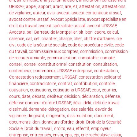
URSSAF
,
appel
,
apport
,
aract
,
are
,
AT
,
attestation
,
attestations
de vigilance
,
auteur
,
avis
,
avocat
,
avocat contentieux urssaf
,
avocat contre urssaf
,
Avocat Spécialiste
,
avocat spécialiste en
droit du travail
,
avocat spécialiste urssaf
,
avocat URSSAF
,
Avocats
,
bal
,
Barreau de Montpellier
,
bit
,
bon
,
cadre
,
calcul
,
carence
,
cat
,
cet
,
chantier
,
charge
,
chef
,
chiffre d'affaires
,
cie
,
civi
,
code de la sécurité sociale
,
code de procédure civile
,
code
du travail
,
commissaire aux comptes
,
commission
,
commission
de recours amiable
,
communication
,
comptable
,
compte
,
conseil
,
conseil constitutionnel
,
constitution
,
consultation
,
contentieux
,
contentieux URSSAF entreprise
,
contestation
,
Contestation redressement URSSAF
,
contestation solidarité
financière
,
contradictoire
,
contrat
,
contribution
,
contrôle
,
cotisation
,
cotisations
,
cotisations URSSAF
,
cour
,
courrier
,
cours
,
date
,
débats
,
débiteur
,
décision
,
déclaration
,
défense
,
défense donneur d’ordre URSSAF
,
délai
,
délit
,
délit de travail
dissimulé
,
demande
,
dérogation
,
des salariés
,
devoir de
vigilance
,
dirigeant
,
dirigeants
,
dissimulation
,
document
,
documents
,
don
,
donneurs d’ordre
,
droit
,
Droit de la Sécurité
Sociale
,
Droit du travail
,
droits
,
eau
,
effectif
,
employeur
,
entreprise
,
entreprises
,
envoi
,
epa
,
epi
,
eric rocheblave
,
essai
,