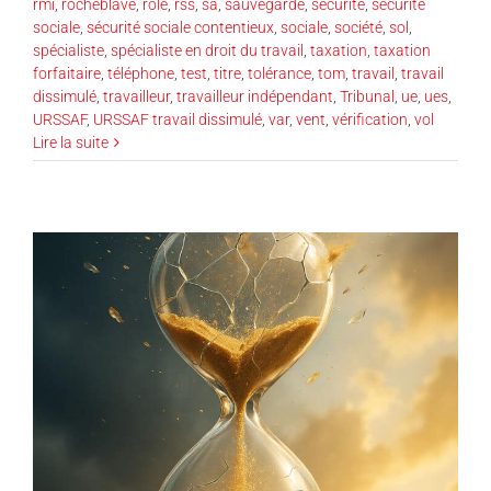
rmi
,
rocheblave
,
rôle
,
rss
,
sa
,
sauvegarde
,
sécurité
,
sécurité
sociale
,
sécurité sociale contentieux
,
sociale
,
société
,
sol
,
spécialiste
,
spécialiste en droit du travail
,
taxation
,
taxation
forfaitaire
,
téléphone
,
test
,
titre
,
tolérance
,
tom
,
travail
,
travail
dissimulé
,
travailleur
,
travailleur indépendant
,
Tribunal
,
ue
,
ues
,
URSSAF
,
URSSAF travail dissimulé
,
var
,
vent
,
vérification
,
vol
Lire la suite