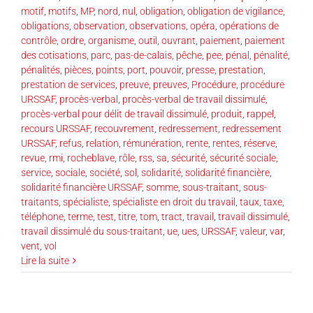
motif
,
motifs
,
MP
,
nord
,
nul
,
obligation
,
obligation de vigilance
,
obligations
,
observation
,
observations
,
opéra
,
opérations de
contrôle
,
ordre
,
organisme
,
outil
,
ouvrant
,
paiement
,
paiement
des cotisations
,
parc
,
pas-de-calais
,
pêche
,
pee
,
pénal
,
pénalité
,
pénalités
,
pièces
,
points
,
port
,
pouvoir
,
presse
,
prestation
,
prestation de services
,
preuve
,
preuves
,
Procédure
,
procédure
URSSAF
,
procès-verbal
,
procès-verbal de travail dissimulé
,
procès-verbal pour délit de travail dissimulé
,
produit
,
rappel
,
recours URSSAF
,
recouvrement
,
redressement
,
redressement
URSSAF
,
refus
,
relation
,
rémunération
,
rente
,
rentes
,
réserve
,
revue
,
rmi
,
rocheblave
,
rôle
,
rss
,
sa
,
sécurité
,
sécurité sociale
,
service
,
sociale
,
société
,
sol
,
solidarité
,
solidarité financière
,
solidarité financière URSSAF
,
somme
,
sous-traitant
,
sous-
traitants
,
spécialiste
,
spécialiste en droit du travail
,
taux
,
taxe
,
téléphone
,
terme
,
test
,
titre
,
tom
,
tract
,
travail
,
travail dissimulé
,
travail dissimulé du sous-traitant
,
ue
,
ues
,
URSSAF
,
valeur
,
var
,
vent
,
vol
Lire la suite