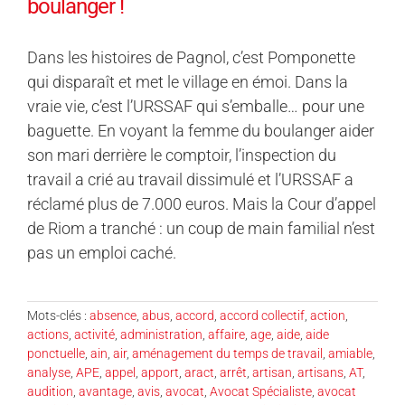
boulanger !
Dans les histoires de Pagnol, c’est Pomponette
qui disparaît et met le village en émoi. Dans la
vraie vie, c’est l’URSSAF qui s’emballe… pour une
baguette. En voyant la femme du boulanger aider
son mari derrière le comptoir, l’inspection du
travail a crié au travail dissimulé et l’URSSAF a
réclamé plus de 7.000 euros. Mais la Cour d’appel
de Riom a tranché : un coup de main familial n’est
pas un emploi caché.
Mots-clés :
absence
,
abus
,
accord
,
accord collectif
,
action
,
actions
,
activité
,
administration
,
affaire
,
age
,
aide
,
aide
ponctuelle
,
ain
,
air
,
aménagement du temps de travail
,
amiable
,
analyse
,
APE
,
appel
,
apport
,
aract
,
arrêt
,
artisan
,
artisans
,
AT
,
audition
,
avantage
,
avis
,
avocat
,
Avocat Spécialiste
,
avocat