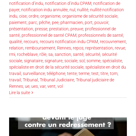
notification d’indu
,
notification d’indu CPAM
,
notification de
payer
,
notification indu annulée
,
nul
,
nullité
,
nullité notification
indu
,
oise
,
ordre
,
organisme
,
organisme de sécurité sociale
,
paiement
,
parc
,
pêche
,
pee
,
pharmacien
,
port
,
pouvoir
,
présentation
,
presse
,
prestation
,
preuve
,
professionnel de
santé
,
professionnel de santé CPAM
,
professionnels de santé
,
qualité
,
recours
,
recours notification indu CPAM
,
recouvrement
,
relation
,
remboursement
,
Rennes
,
repos
,
représentation
,
revue
,
rmi
,
rocheblave
,
rôle
,
sa
,
sanction
,
santé
,
sécurité
,
sécurité
sociale
,
signataire
,
signature
,
sociale
,
sol
,
somme
,
spécialiste
,
spécialiste en droit de la sécurité sociale
,
spécialiste en droit du
travail
,
surveillance
,
téléphone
,
tente
,
terme
,
test
,
titre
,
tom
,
travail
,
Tribunal
,
Tribunal Judiciaire
,
Tribunal judiciaire de
Rennes
,
ue
,
ues
,
var
,
vent
,
vol
Lire la suite