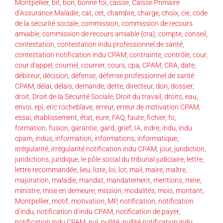
Montpellier
,
bit
,
bon
,
bonne foi
,
caisse
,
Caisse Primaire
d’Assurance Maladie
,
cat
,
cet
,
chambre
,
charge
,
choix
,
cie
,
code
de la sécurité sociale
,
commission
,
commission de recours
amiable
,
commission de recours amiable (cra)
,
compte
,
conseil
,
contestation
,
contestation indu professionnel de santé
,
contestation notification indu CPAM
,
contrainte
,
contrôle
,
cour
,
cour d'appel
,
courriel
,
courrier
,
cours
,
cpa
,
CPAM
,
CRA
,
date
,
débiteur
,
décision
,
défense
,
défense professionnel de santé
CPAM
,
délai
,
délais
,
demande
,
dette
,
directeur
,
don
,
dossier
,
droit
,
Droit de la Sécurité Sociale
,
Droit du travail
,
droits
,
eau
,
envoi
,
epi
,
eric rocheblave
,
erreur
,
erreur de motivation CPAM
,
essai
,
établissement
,
état
,
eure
,
FAQ
,
faute
,
fichier
,
fo
,
formation
,
fusion
,
garantie
,
gard
,
grief
,
IA
,
indre
,
indu
,
indu
cpam
,
indus
,
information
,
informations
,
informatique
,
irrégularité
,
irrégularité notification indu CPAM
,
jour
,
juridiction
,
juridictions
,
juridique
,
le pôle social du tribunal judiciaire
,
lettre
,
lettre recommandée
,
lieu
,
liste
,
loi
,
lot
,
mail
,
maire
,
maître
,
majoration
,
maladie
,
mandat
,
mandatement
,
mentions
,
mine
,
ministre
,
mise en demeure
,
mission
,
modalités
,
mois
,
montant
,
Montpellier
,
motif
,
motivation
,
MP
,
notification
,
notification
d’indu
,
notification d’indu CPAM
,
notification de payer
,
notification indu CPAM
,
nul
,
nullité
,
nullité notification indu