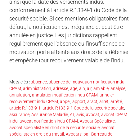
ainsi que la date des versements indus,
conformément à l’article R.133-9-1 du Code de la
sécurité sociale. Si ces mentions obligatoires font
défaut, la notification est irrégulière et peut être
annulée en justice. Les juridictions rappellent
régulièrement que l’absence ou l’insuffisance de
motivation porte atteinte aux droits de la défense
et empêche tout recouvrement valable de l’indu.
Mots-clés :
absence
,
absence de motivation notification indu
CPAM
,
administration
,
adresse
,
age
,
ain
,
air
,
amiable
,
analyse
,
annulation
,
annulation notification indu CPAM
,
annuler
recouvrement indu CPAM
,
appel
,
apport
,
aract
,
arrêt
,
arrêté
,
article R.133-9-1
,
article R133-9-1 Code de la sécurité sociale
,
assurance
,
Assurance Maladie
,
AT
,
avis
,
avocat
,
avocat CPAM
indu
,
avocat notification indu CPAM
,
Avocat Spécialiste
,
avocat spécialiste en droit de la sécurité sociale
,
avocat
spécialiste en droit du travail
,
Avocats
,
bal
,
Barreau de