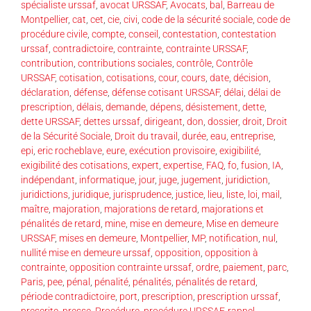
spécialiste urssaf
,
avocat URSSAF
,
Avocats
,
bal
,
Barreau de
Montpellier
,
cat
,
cet
,
cie
,
civi
,
code de la sécurité sociale
,
code de
procédure civile
,
compte
,
conseil
,
contestation
,
contestation
urssaf
,
contradictoire
,
contrainte
,
contrainte URSSAF
,
contribution
,
contributions sociales
,
contrôle
,
Contrôle
URSSAF
,
cotisation
,
cotisations
,
cour
,
cours
,
date
,
décision
,
déclaration
,
défense
,
défense cotisant URSSAF
,
délai
,
délai de
prescription
,
délais
,
demande
,
dépens
,
désistement
,
dette
,
dette URSSAF
,
dettes urssaf
,
dirigeant
,
don
,
dossier
,
droit
,
Droit
de la Sécurité Sociale
,
Droit du travail
,
durée
,
eau
,
entreprise
,
epi
,
eric rocheblave
,
eure
,
exécution provisoire
,
exigibilité
,
exigibilité des cotisations
,
expert
,
expertise
,
FAQ
,
fo
,
fusion
,
IA
,
indépendant
,
informatique
,
jour
,
juge
,
jugement
,
juridiction
,
juridictions
,
juridique
,
jurisprudence
,
justice
,
lieu
,
liste
,
loi
,
mail
,
maître
,
majoration
,
majorations de retard
,
majorations et
pénalités de retard
,
mine
,
mise en demeure
,
Mise en demeure
URSSAF
,
mises en demeure
,
Montpellier
,
MP
,
notification
,
nul
,
nullité mise en demeure urssaf
,
opposition
,
opposition à
contrainte
,
opposition contrainte urssaf
,
ordre
,
paiement
,
parc
,
Paris
,
pee
,
pénal
,
pénalité
,
pénalités
,
pénalités de retard
,
période contradictoire
,
port
,
prescription
,
prescription urssaf
,
prescrite
,
presse
,
Procédure
,
procédure URSSAF
,
rappel
,