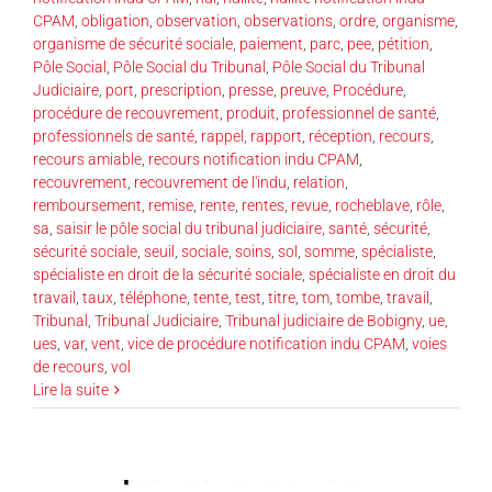
CPAM
,
obligation
,
observation
,
observations
,
ordre
,
organisme
,
organisme de sécurité sociale
,
paiement
,
parc
,
pee
,
pétition
,
Pôle Social
,
Pôle Social du Tribunal
,
Pôle Social du Tribunal
Judiciaire
,
port
,
prescription
,
presse
,
preuve
,
Procédure
,
procédure de recouvrement
,
produit
,
professionnel de santé
,
professionnels de santé
,
rappel
,
rapport
,
réception
,
recours
,
recours amiable
,
recours notification indu CPAM
,
recouvrement
,
recouvrement de l'indu
,
relation
,
remboursement
,
remise
,
rente
,
rentes
,
revue
,
rocheblave
,
rôle
,
sa
,
saisir le pôle social du tribunal judiciaire
,
santé
,
sécurité
,
sécurité sociale
,
seuil
,
sociale
,
soins
,
sol
,
somme
,
spécialiste
,
spécialiste en droit de la sécurité sociale
,
spécialiste en droit du
travail
,
taux
,
téléphone
,
tente
,
test
,
titre
,
tom
,
tombe
,
travail
,
Tribunal
,
Tribunal Judiciaire
,
Tribunal judiciaire de Bobigny
,
ue
,
ues
,
var
,
vent
,
vice de procédure notification indu CPAM
,
voies
de recours
,
vol
Lire la suite