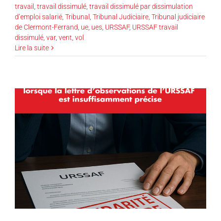
travail
,
travail dissimulé
,
travail dissimulé par dissimulation
d’emploi salarié
,
Tribunal
,
Tribunal Judiciaire
,
Tribunal judiciaire
de Clermont-Ferrand
,
ue
,
ues
,
URSSAF
,
URSSAF travail
dissimulé
,
var
,
vent
,
vol
Lire la suite