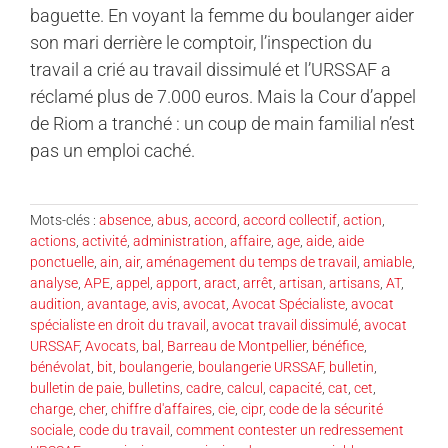
baguette. En voyant la femme du boulanger aider
son mari derrière le comptoir, l’inspection du
travail a crié au travail dissimulé et l’URSSAF a
réclamé plus de 7.000 euros. Mais la Cour d’appel
de Riom a tranché : un coup de main familial n’est
pas un emploi caché.
Mots-clés :
absence
,
abus
,
accord
,
accord collectif
,
action
,
actions
,
activité
,
administration
,
affaire
,
age
,
aide
,
aide
ponctuelle
,
ain
,
air
,
aménagement du temps de travail
,
amiable
,
analyse
,
APE
,
appel
,
apport
,
aract
,
arrêt
,
artisan
,
artisans
,
AT
,
audition
,
avantage
,
avis
,
avocat
,
Avocat Spécialiste
,
avocat
spécialiste en droit du travail
,
avocat travail dissimulé
,
avocat
URSSAF
,
Avocats
,
bal
,
Barreau de Montpellier
,
bénéfice
,
bénévolat
,
bit
,
boulangerie
,
boulangerie URSSAF
,
bulletin
,
bulletin de paie
,
bulletins
,
cadre
,
calcul
,
capacité
,
cat
,
cet
,
charge
,
cher
,
chiffre d'affaires
,
cie
,
cipr
,
code de la sécurité
sociale
,
code du travail
,
comment contester un redressement