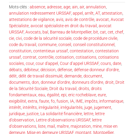
Mots-clés :
absence
,
adresse
,
age
,
ain
,
air
,
annulation
,
annulation redressement URSSAF
,
appel
,
arrêt
,
AT
,
attestation
,
attestations de vigilance
,
avis
,
avis de contrôle
,
avocat
,
Avocat
Spécialiste
,
avocat spécialiste en droit du travail
,
avocat
URSSAF
,
Avocats
,
bal
,
Barreau de Montpellier
,
bit
,
cat
,
cet
,
chef
,
cie
,
civi
,
code de la sécurité sociale
,
code de procédure civile
,
code du travail
,
commune
,
conseil
,
conseil constitutionnel
,
constitution
,
contentieux urssaf
,
contestation
,
contestation
urssaf
,
contrat
,
contrôle
,
cotisation
,
cotisations
,
cotisations
sociales
,
cour
,
cour d'appel
,
Cour d’appel URSSAF
,
cours
,
date
,
débats
,
débiteur
,
décision
,
défense
,
défense donneur d’ordre
,
délit
,
délit de travail dissimulé
,
demande
,
document
,
documents
,
don
,
donneur d'ordre
,
donneurs d’ordre
,
droit
,
Droit
de la Sécurité Sociale
,
Droit du travail
,
droits
,
droits
fondamentaux
,
eau
,
égalité
,
epi
,
eric rocheblave
,
eure
,
exigibilité
,
extra
,
faute
,
fo
,
fusion
,
IA
,
IME
,
impôts
,
informatique
,
intérêt
,
intérêts
,
irrégularité
,
irrégularités
,
juge
,
jugement
,
juridique
,
justice
,
La solidarité financière
,
lettre
,
lettre
d'observation
,
Lettre d'observations URSSAF
,
lettre
d'observations
,
liste
,
mail
,
maître
,
majoration
,
mine
,
mise en
demeure
,
Mise en demeure URSSAF
,
montant
,
Montpellier
,