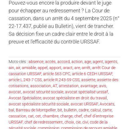
Pouvez-vous encore la produire devant le juge
pour échapper au redressement ? La Cour de
cassation, dans un arrêt du 4 septembre 2025 (n°
22-17.437, publié au Bulletin), vient de trancher.
Sa décision fixe un cadre clair entre le droit à la
preuve et l’efficacité du contrôle URSSAF.
Mots-clés :
absence
,
accès
,
accord
,
action
,
age
,
agent
,
agents
,
ain
,
air
,
amiable
,
appel
,
apport
,
aract
,
are
,
arrêt
,
arrêt Cour de
cassation URSSAF
,
article 563 CPC
,
article 6 CEDH URSSAF
,
article L.243-7 CSS
,
article R.243-59 CSS
,
assiette
,
assiette des
cotisations
,
association
,
AT
,
attestation
,
avantage
,
avis
,
avocat
,
avocat sécurité sociale
,
avocat spécialisé urssaf
,
Avocat Spécialiste
,
avocat spécialiste en droit du travail
,
avocat spécialiste sécurité sociale
,
avocat URSSAF
,
Avocats
,
bal
,
Barreau de Montpellier
,
bit
,
bulletin
,
cadre
,
calcul
,
carte
,
cassation
,
cat
,
cet
,
chambre
,
charge
,
chef
,
chef d’entreprise
URSSAF
,
chef de redressement
,
choix
,
cie
,
civi
,
code de la
sécurité sociale
,
commission
,
commission de recours amiable
,