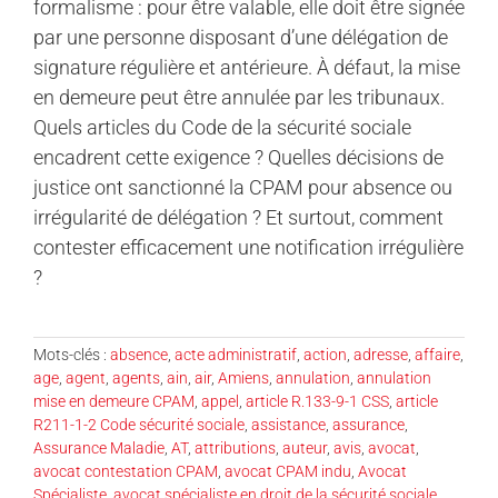
formalisme : pour être valable, elle doit être signée
par une personne disposant d’une délégation de
signature régulière et antérieure. À défaut, la mise
en demeure peut être annulée par les tribunaux.
Quels articles du Code de la sécurité sociale
encadrent cette exigence ? Quelles décisions de
justice ont sanctionné la CPAM pour absence ou
irrégularité de délégation ? Et surtout, comment
contester efficacement une notification irrégulière
?
Mots-clés :
absence
,
acte administratif
,
action
,
adresse
,
affaire
,
age
,
agent
,
agents
,
ain
,
air
,
Amiens
,
annulation
,
annulation
mise en demeure CPAM
,
appel
,
article R.133-9-1 CSS
,
article
R211-1-2 Code sécurité sociale
,
assistance
,
assurance
,
Assurance Maladie
,
AT
,
attributions
,
auteur
,
avis
,
avocat
,
avocat contestation CPAM
,
avocat CPAM indu
,
Avocat
Spécialiste
,
avocat spécialiste en droit de la sécurité sociale
,