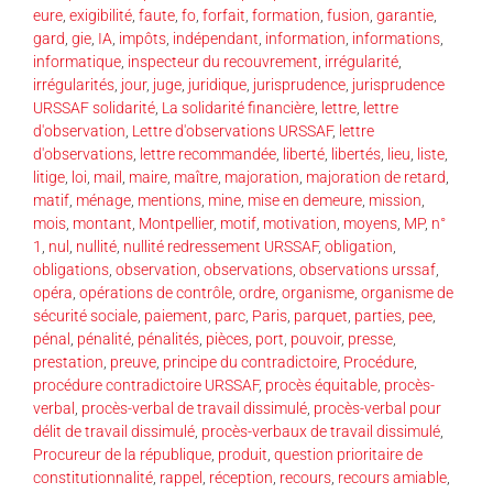
eure
,
exigibilité
,
faute
,
fo
,
forfait
,
formation
,
fusion
,
garantie
,
gard
,
gie
,
IA
,
impôts
,
indépendant
,
information
,
informations
,
informatique
,
inspecteur du recouvrement
,
irrégularité
,
irrégularités
,
jour
,
juge
,
juridique
,
jurisprudence
,
jurisprudence
URSSAF solidarité
,
La solidarité financière
,
lettre
,
lettre
d'observation
,
Lettre d'observations URSSAF
,
lettre
d'observations
,
lettre recommandée
,
liberté
,
libertés
,
lieu
,
liste
,
litige
,
loi
,
mail
,
maire
,
maître
,
majoration
,
majoration de retard
,
matif
,
ménage
,
mentions
,
mine
,
mise en demeure
,
mission
,
mois
,
montant
,
Montpellier
,
motif
,
motivation
,
moyens
,
MP
,
n°
1
,
nul
,
nullité
,
nullité redressement URSSAF
,
obligation
,
obligations
,
observation
,
observations
,
observations urssaf
,
opéra
,
opérations de contrôle
,
ordre
,
organisme
,
organisme de
sécurité sociale
,
paiement
,
parc
,
Paris
,
parquet
,
parties
,
pee
,
pénal
,
pénalité
,
pénalités
,
pièces
,
port
,
pouvoir
,
presse
,
prestation
,
preuve
,
principe du contradictoire
,
Procédure
,
procédure contradictoire URSSAF
,
procès équitable
,
procès-
verbal
,
procès-verbal de travail dissimulé
,
procès-verbal pour
délit de travail dissimulé
,
procès-verbaux de travail dissimulé
,
Procureur de la république
,
produit
,
question prioritaire de
constitutionnalité
,
rappel
,
réception
,
recours
,
recours amiable
,