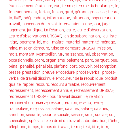
établissement
,
état
,
eure
,
eurl
,
femme
,
femme du boulanger
,
fo
,
fonctionnement
,
forfait
,
fusion
,
gard
,
gérant
,
grossesse
,
heure
,
IA
,
IME
,
indépendant
,
informatique
,
infraction
,
inspecteur du
travail
,
inspection du travail
,
intervention
,
jeune
,
jour
,
juge
,
jugement
,
juridique
,
La Réunion
,
lettre
,
lettre d'observation
,
Lettre d'observations URSSAF
,
lien de subordination
,
lieu
,
liste
,
litige
,
logement
,
loi
,
mail
,
maître
,
matériel
,
maternité
,
ménage
,
mine
,
mise en demeure
,
Mise en demeure URSSAF
,
mission
,
mois
,
montant
,
Montpellier
,
MP
,
naissance
,
nul
,
observation
,
occasionnelle
,
ordre
,
organisme
,
paiement
,
parc
,
parquet
,
pee
,
pénal
,
pénalité
,
pénalités
,
plafond
,
port
,
pouvoir
,
présomption
,
presse
,
prestation
,
preuve
,
Procédure
,
procès-verbal
,
procès-
verbal de travail dissimulé
,
Procureur de la république
,
produit
,
qualité
,
rappel
,
recours
,
recours amiable
,
recouvrement
,
redressement
,
redressement annulé
,
redressement URSSAF
,
redressement URSSAF pour travail dissimulé
,
relation
,
rémunération
,
réserve
,
ressort
,
réunion
,
revenu
,
revue
,
rocheblave
,
rôle
,
rss
,
sa
,
salaire
,
salaires
,
salarié
,
salariés
,
sanction
,
sécurité
,
sécurité sociale
,
service
,
smic
,
sociale
,
sol
,
spécialiste
,
spécialiste en droit du travail
,
subordination
,
tâche
,
téléphone
,
temps
,
temps de travail
,
terme
,
test
,
titre
,
tom
,