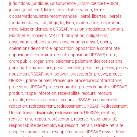
juridictions
,
juridique
,
jurisprudence
,
jurisprudence URSSAF
,
justice
,
justificatif
,
lettre
,
lettre d'observation
,
lettre
d'observations
,
lettre recommandée
,
liberté
,
libertés
,
libertés
fondamentales
,
liste
,
litige
,
loi
,
lyon
,
mail
,
maître
,
majoration
,
mine
,
Mise en demeure URSSAF
,
mission
,
modalités
,
montant
,
Montpellier
,
moyens
,
MP
,
n° 1
,
obligation
,
obligations
,
observation
,
observations
,
observations urssaf
,
opéra
,
opérations de contrôle
,
opposition
,
opposition à contrainte
,
opposition à contrainte urssaf
,
opposition URSSAF
,
ordre
,
ordre public
,
organisme
,
paiement
,
paiement des cotisations
,
parc
,
participation
,
pee
,
pénal
,
pénalité
,
pénalités
,
pièces
,
pièces
nouvelles URSSAF
,
port
,
pouvoir
,
presse
,
prêt
,
preuve
,
preuve
URSSAF
,
prime
,
primes
,
Procédure
,
procédure contradictoire
,
procédure URSSAF
,
procès équitable
,
procès équitable URSSAF
,
produit
,
rappel
,
réception
,
recevabilité
,
recours
,
recours
amiable
,
recours gracieux
,
recours URSSAF
,
recouvrement
,
rédaction
,
redressement
,
redressement URSSAF
,
Redressement
Urssaf travail dissimulé
,
redressements URSSAF
,
relation
,
remise
,
rente
,
repos
,
représentant
,
réserve
,
responsabilité
,
responsabilité de l'employeur
,
ressort
,
retrait
,
retraite
,
retraite
supplémentaire
,
retraite supplémentaire URSSAF
,
revue
,
rhône
,