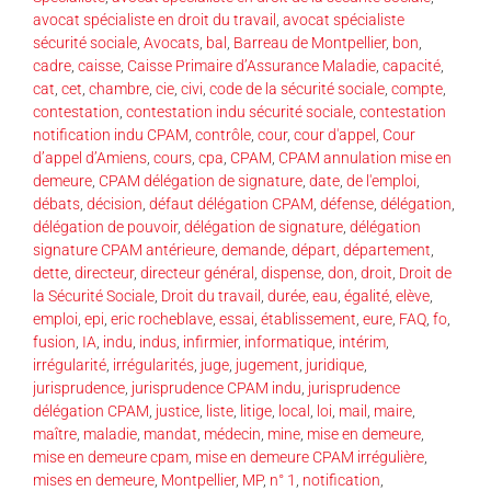
avocat spécialiste en droit du travail
,
avocat spécialiste
sécurité sociale
,
Avocats
,
bal
,
Barreau de Montpellier
,
bon
,
cadre
,
caisse
,
Caisse Primaire d’Assurance Maladie
,
capacité
,
cat
,
cet
,
chambre
,
cie
,
civi
,
code de la sécurité sociale
,
compte
,
contestation
,
contestation indu sécurité sociale
,
contestation
notification indu CPAM
,
contrôle
,
cour
,
cour d'appel
,
Cour
d’appel d’Amiens
,
cours
,
cpa
,
CPAM
,
CPAM annulation mise en
demeure
,
CPAM délégation de signature
,
date
,
de l'emploi
,
débats
,
décision
,
défaut délégation CPAM
,
défense
,
délégation
,
délégation de pouvoir
,
délégation de signature
,
délégation
signature CPAM antérieure
,
demande
,
départ
,
département
,
dette
,
directeur
,
directeur général
,
dispense
,
don
,
droit
,
Droit de
la Sécurité Sociale
,
Droit du travail
,
durée
,
eau
,
égalité
,
elève
,
emploi
,
epi
,
eric rocheblave
,
essai
,
établissement
,
eure
,
FAQ
,
fo
,
fusion
,
IA
,
indu
,
indus
,
infirmier
,
informatique
,
intérim
,
irrégularité
,
irrégularités
,
juge
,
jugement
,
juridique
,
jurisprudence
,
jurisprudence CPAM indu
,
jurisprudence
délégation CPAM
,
justice
,
liste
,
litige
,
local
,
loi
,
mail
,
maire
,
maître
,
maladie
,
mandat
,
médecin
,
mine
,
mise en demeure
,
mise en demeure cpam
,
mise en demeure CPAM irrégulière
,
mises en demeure
,
Montpellier
,
MP
,
n° 1
,
notification
,