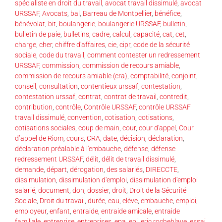
spécialiste en droit du travail
,
avocat travail dissimulé
,
avocat
URSSAF
,
Avocats
,
bal
,
Barreau de Montpellier
,
bénéfice
,
bénévolat
,
bit
,
boulangerie
,
boulangerie URSSAF
,
bulletin
,
bulletin de paie
,
bulletins
,
cadre
,
calcul
,
capacité
,
cat
,
cet
,
charge
,
cher
,
chiffre d'affaires
,
cie
,
cipr
,
code de la sécurité
sociale
,
code du travail
,
comment contester un redressement
URSSAF
,
commission
,
commission de recours amiable
,
commission de recours amiable (cra)
,
comptabilité
,
conjoint
,
conseil
,
consultation
,
contentieux urssaf
,
contestation
,
contestation urssaf
,
contrat
,
contrat de travail
,
contredit
,
contribution
,
contrôle
,
Contrôle URSSAF
,
contrôle URSSAF
travail dissimulé
,
convention
,
cotisation
,
cotisations
,
cotisations sociales
,
coup de main
,
cour
,
cour d'appel
,
Cour
d’appel de Riom
,
cours
,
CRA
,
date
,
décision
,
déclaration
,
déclaration préalable à l'embauche
,
défense
,
défense
redressement URSSAF
,
délit
,
délit de travail dissimulé
,
demande
,
départ
,
dérogation
,
des salariés
,
DIRECCTE
,
dissimulation
,
dissimulation d'emploi
,
dissimulation d'emploi
salarié
,
document
,
don
,
dossier
,
droit
,
Droit de la Sécurité
Sociale
,
Droit du travail
,
durée
,
eau
,
elève
,
embauche
,
emploi
,
employeur
,
enfant
,
entraide
,
entraide amicale
,
entraide
familiale
,
entreprise
,
entreprises
,
epa
,
epi
,
eric rocheblave
,
essai
,