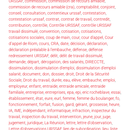
URSSAF
,
commission
,
commission de recours amiable
,
commission de recours amiable (cra)
,
comptabilité
,
conjoint
,
conseil
,
consultation
,
contentieux urssaf
,
contestation
,
contestation urssaf
,
contrat
,
contrat de travail
,
contredit
,
contribution
,
contrôle
,
Contrôle URSSAF
,
contrôle URSSAF
travail dissimulé
,
convention
,
cotisation
,
cotisations
,
cotisations sociales
,
coup de main
,
cour
,
cour d'appel
,
Cour
d’appel de Riom
,
cours
,
CRA
,
date
,
décision
,
déclaration
,
déclaration préalable à l'embauche
,
défense
,
défense
redressement URSSAF
,
délit
,
délit de travail dissimulé
,
demande
,
départ
,
dérogation
,
des salariés
,
DIRECCTE
,
dissimulation
,
dissimulation d'emploi
,
dissimulation d'emploi
salarié
,
document
,
don
,
dossier
,
droit
,
Droit de la Sécurité
Sociale
,
Droit du travail
,
durée
,
eau
,
elève
,
embauche
,
emploi
,
employeur
,
enfant
,
entraide
,
entraide amicale
,
entraide
familiale
,
entreprise
,
entreprises
,
epa
,
epi
,
eric rocheblave
,
essai
,
établissement
,
état
,
eure
,
eurl
,
femme
,
femme du boulanger
,
fo
,
fonctionnement
,
forfait
,
fusion
,
gard
,
gérant
,
grossesse
,
heure
,
IA
,
IME
,
indépendant
,
informatique
,
infraction
,
inspecteur du
travail
,
inspection du travail
,
intervention
,
jeune
,
jour
,
juge
,
jugement
,
juridique
,
La Réunion
,
lettre
,
lettre d'observation
,
Lettre d'observations URSSAF
,
lien de subordination
,
lieu
,
liste
,