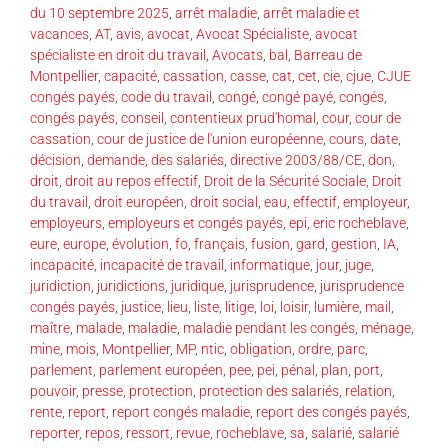
du 10 septembre 2025
,
arrêt maladie
,
arrêt maladie et
vacances
,
AT
,
avis
,
avocat
,
Avocat Spécialiste
,
avocat
spécialiste en droit du travail
,
Avocats
,
bal
,
Barreau de
Montpellier
,
capacité
,
cassation
,
casse
,
cat
,
cet
,
cie
,
cjue
,
CJUE
congés payés
,
code du travail
,
congé
,
congé payé
,
congés
,
congés payés
,
conseil
,
contentieux prud'homal
,
cour
,
cour de
cassation
,
cour de justice de l'union européenne
,
cours
,
date
,
décision
,
demande
,
des salariés
,
directive 2003/88/CE
,
don
,
droit
,
droit au repos effectif
,
Droit de la Sécurité Sociale
,
Droit
du travail
,
droit européen
,
droit social
,
eau
,
effectif
,
employeur
,
employeurs
,
employeurs et congés payés
,
epi
,
eric rocheblave
,
eure
,
europe
,
évolution
,
fo
,
français
,
fusion
,
gard
,
gestion
,
IA
,
incapacité
,
incapacité de travail
,
informatique
,
jour
,
juge
,
juridiction
,
juridictions
,
juridique
,
jurisprudence
,
jurisprudence
congés payés
,
justice
,
lieu
,
liste
,
litige
,
loi
,
loisir
,
lumière
,
mail
,
maître
,
malade
,
maladie
,
maladie pendant les congés
,
ménage
,
mine
,
mois
,
Montpellier
,
MP
,
ntic
,
obligation
,
ordre
,
parc
,
parlement
,
parlement européen
,
pee
,
pei
,
pénal
,
plan
,
port
,
pouvoir
,
presse
,
protection
,
protection des salariés
,
relation
,
rente
,
report
,
report congés maladie
,
report des congés payés
,
reporter
,
repos
,
ressort
,
revue
,
rocheblave
,
sa
,
salarié
,
salarié