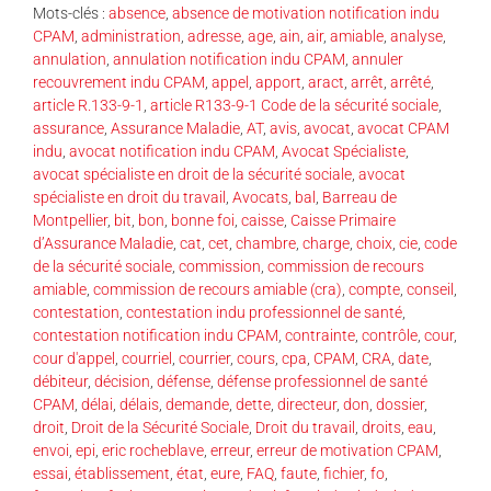
Mots-clés :
absence
,
absence de motivation notification indu
CPAM
,
administration
,
adresse
,
age
,
ain
,
air
,
amiable
,
analyse
,
annulation
,
annulation notification indu CPAM
,
annuler
recouvrement indu CPAM
,
appel
,
apport
,
aract
,
arrêt
,
arrêté
,
article R.133-9-1
,
article R133-9-1 Code de la sécurité sociale
,
assurance
,
Assurance Maladie
,
AT
,
avis
,
avocat
,
avocat CPAM
indu
,
avocat notification indu CPAM
,
Avocat Spécialiste
,
avocat spécialiste en droit de la sécurité sociale
,
avocat
spécialiste en droit du travail
,
Avocats
,
bal
,
Barreau de
Montpellier
,
bit
,
bon
,
bonne foi
,
caisse
,
Caisse Primaire
d’Assurance Maladie
,
cat
,
cet
,
chambre
,
charge
,
choix
,
cie
,
code
de la sécurité sociale
,
commission
,
commission de recours
amiable
,
commission de recours amiable (cra)
,
compte
,
conseil
,
contestation
,
contestation indu professionnel de santé
,
contestation notification indu CPAM
,
contrainte
,
contrôle
,
cour
,
cour d'appel
,
courriel
,
courrier
,
cours
,
cpa
,
CPAM
,
CRA
,
date
,
débiteur
,
décision
,
défense
,
défense professionnel de santé
CPAM
,
délai
,
délais
,
demande
,
dette
,
directeur
,
don
,
dossier
,
droit
,
Droit de la Sécurité Sociale
,
Droit du travail
,
droits
,
eau
,
envoi
,
epi
,
eric rocheblave
,
erreur
,
erreur de motivation CPAM
,
essai
,
établissement
,
état
,
eure
,
FAQ
,
faute
,
fichier
,
fo
,