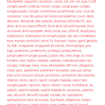
Montpellier
,
capacité
,
cassation
,
casse
,
cat
,
cet
,
cie
,
cjue
,
CJUE
congés payés
,
code du travail
,
congé
,
congé payé
,
congés
,
congés payés
,
conseil
,
contentieux prud'homal
,
cour
,
cour de
cassation
,
cour de justice de l'union européenne
,
cours
,
date
,
décision
,
demande
,
des salariés
,
directive 2003/88/CE
,
don
,
droit
,
droit au repos effectif
,
Droit de la Sécurité Sociale
,
Droit
du travail
,
droit européen
,
droit social
,
eau
,
effectif
,
employeur
,
employeurs
,
employeurs et congés payés
,
epi
,
eric rocheblave
,
eure
,
europe
,
évolution
,
extra
,
fo
,
français
,
fusion
,
gard
,
gestion
,
IA
,
IME
,
incapacité
,
incapacité de travail
,
informatique
,
jour
,
juge
,
juridiction
,
juridictions
,
juridique
,
jurisprudence
,
jurisprudence congés payés
,
justice
,
lieu
,
liste
,
litige
,
loi
,
loisir
,
lumière
,
mail
,
maître
,
malade
,
maladie
,
maladie pendant les
congés
,
ménage
,
mine
,
mois
,
Montpellier
,
MP
,
ntic
,
obligation
,
ordre
,
parc
,
parlement
,
parlement européen
,
pee
,
pei
,
pénal
,
plan
,
port
,
pouvoir
,
presse
,
protection
,
protection des salariés
,
relation
,
rente
,
report
,
report congés maladie
,
report des
congés payés
,
reporter
,
repos
,
ressort
,
revue
,
rocheblave
,
sa
,
salarié
,
salarié malade
,
salarié malade en vacances
,
salariés
,
sas
,
sécurité
,
sécurité sociale
,
sociale
,
sol
,
spécialiste
,
spécialiste en droit du travail
,
Sud Radio
,
téléphone
,
temps
,
temps de travail
,
tente
,
terme
,
tom
,
tombe
,
travail
,
travail