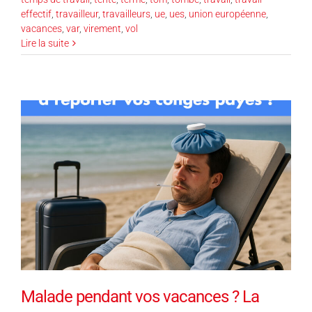
effectif
,
travailleur
,
travailleurs
,
ue
,
ues
,
union européenne
,
vacances
,
var
,
virement
,
vol
Lire la suite
Malade pendant vos vacances ? La