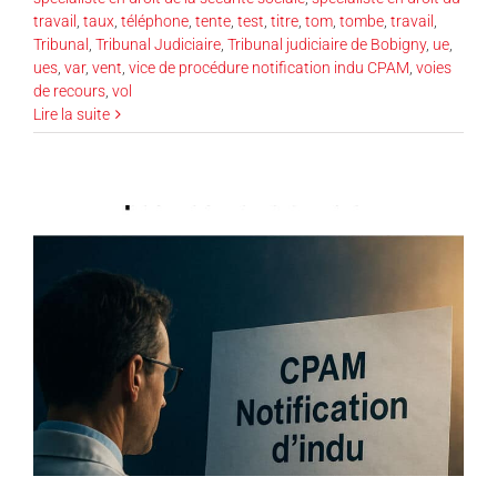
travail
,
taux
,
téléphone
,
tente
,
test
,
titre
,
tom
,
tombe
,
travail
,
Tribunal
,
Tribunal Judiciaire
,
Tribunal judiciaire de Bobigny
,
ue
,
ues
,
var
,
vent
,
vice de procédure notification indu CPAM
,
voies
de recours
,
vol
Lire la suite