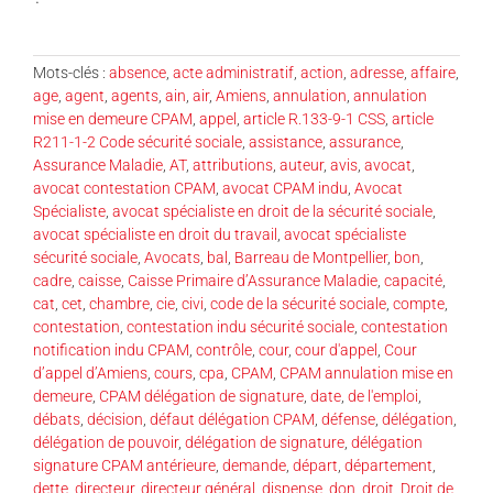
Mots-clés :
absence
,
acte administratif
,
action
,
adresse
,
affaire
,
age
,
agent
,
agents
,
ain
,
air
,
Amiens
,
annulation
,
annulation
mise en demeure CPAM
,
appel
,
article R.133-9-1 CSS
,
article
R211-1-2 Code sécurité sociale
,
assistance
,
assurance
,
Assurance Maladie
,
AT
,
attributions
,
auteur
,
avis
,
avocat
,
avocat contestation CPAM
,
avocat CPAM indu
,
Avocat
Spécialiste
,
avocat spécialiste en droit de la sécurité sociale
,
avocat spécialiste en droit du travail
,
avocat spécialiste
sécurité sociale
,
Avocats
,
bal
,
Barreau de Montpellier
,
bon
,
cadre
,
caisse
,
Caisse Primaire d’Assurance Maladie
,
capacité
,
cat
,
cet
,
chambre
,
cie
,
civi
,
code de la sécurité sociale
,
compte
,
contestation
,
contestation indu sécurité sociale
,
contestation
notification indu CPAM
,
contrôle
,
cour
,
cour d'appel
,
Cour
d’appel d’Amiens
,
cours
,
cpa
,
CPAM
,
CPAM annulation mise en
demeure
,
CPAM délégation de signature
,
date
,
de l'emploi
,
débats
,
décision
,
défaut délégation CPAM
,
défense
,
délégation
,
délégation de pouvoir
,
délégation de signature
,
délégation
signature CPAM antérieure
,
demande
,
départ
,
département
,
dette
,
directeur
,
directeur général
,
dispense
,
don
,
droit
,
Droit de