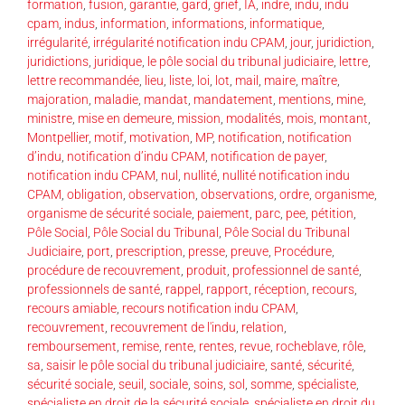
formation
,
fusion
,
garantie
,
gard
,
grief
,
IA
,
indre
,
indu
,
indu
cpam
,
indus
,
information
,
informations
,
informatique
,
irrégularité
,
irrégularité notification indu CPAM
,
jour
,
juridiction
,
juridictions
,
juridique
,
le pôle social du tribunal judiciaire
,
lettre
,
lettre recommandée
,
lieu
,
liste
,
loi
,
lot
,
mail
,
maire
,
maître
,
majoration
,
maladie
,
mandat
,
mandatement
,
mentions
,
mine
,
ministre
,
mise en demeure
,
mission
,
modalités
,
mois
,
montant
,
Montpellier
,
motif
,
motivation
,
MP
,
notification
,
notification
d’indu
,
notification d’indu CPAM
,
notification de payer
,
notification indu CPAM
,
nul
,
nullité
,
nullité notification indu
CPAM
,
obligation
,
observation
,
observations
,
ordre
,
organisme
,
organisme de sécurité sociale
,
paiement
,
parc
,
pee
,
pétition
,
Pôle Social
,
Pôle Social du Tribunal
,
Pôle Social du Tribunal
Judiciaire
,
port
,
prescription
,
presse
,
preuve
,
Procédure
,
procédure de recouvrement
,
produit
,
professionnel de santé
,
professionnels de santé
,
rappel
,
rapport
,
réception
,
recours
,
recours amiable
,
recours notification indu CPAM
,
recouvrement
,
recouvrement de l'indu
,
relation
,
remboursement
,
remise
,
rente
,
rentes
,
revue
,
rocheblave
,
rôle
,
sa
,
saisir le pôle social du tribunal judiciaire
,
santé
,
sécurité
,
sécurité sociale
,
seuil
,
sociale
,
soins
,
sol
,
somme
,
spécialiste
,
spécialiste en droit de la sécurité sociale
,
spécialiste en droit du