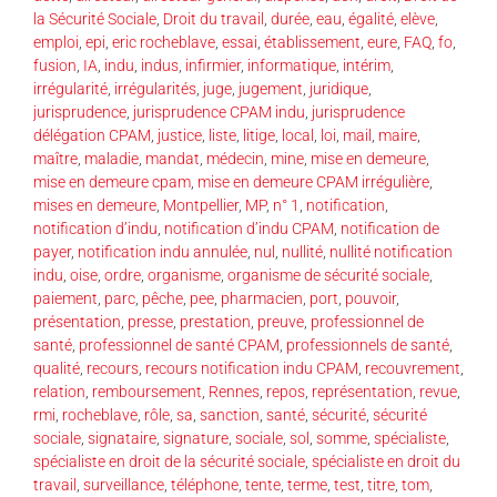
la Sécurité Sociale
,
Droit du travail
,
durée
,
eau
,
égalité
,
elève
,
emploi
,
epi
,
eric rocheblave
,
essai
,
établissement
,
eure
,
FAQ
,
fo
,
fusion
,
IA
,
indu
,
indus
,
infirmier
,
informatique
,
intérim
,
irrégularité
,
irrégularités
,
juge
,
jugement
,
juridique
,
jurisprudence
,
jurisprudence CPAM indu
,
jurisprudence
délégation CPAM
,
justice
,
liste
,
litige
,
local
,
loi
,
mail
,
maire
,
maître
,
maladie
,
mandat
,
médecin
,
mine
,
mise en demeure
,
mise en demeure cpam
,
mise en demeure CPAM irrégulière
,
mises en demeure
,
Montpellier
,
MP
,
n° 1
,
notification
,
notification d’indu
,
notification d’indu CPAM
,
notification de
payer
,
notification indu annulée
,
nul
,
nullité
,
nullité notification
indu
,
oise
,
ordre
,
organisme
,
organisme de sécurité sociale
,
paiement
,
parc
,
pêche
,
pee
,
pharmacien
,
port
,
pouvoir
,
présentation
,
presse
,
prestation
,
preuve
,
professionnel de
santé
,
professionnel de santé CPAM
,
professionnels de santé
,
qualité
,
recours
,
recours notification indu CPAM
,
recouvrement
,
relation
,
remboursement
,
Rennes
,
repos
,
représentation
,
revue
,
rmi
,
rocheblave
,
rôle
,
sa
,
sanction
,
santé
,
sécurité
,
sécurité
sociale
,
signataire
,
signature
,
sociale
,
sol
,
somme
,
spécialiste
,
spécialiste en droit de la sécurité sociale
,
spécialiste en droit du
travail
,
surveillance
,
téléphone
,
tente
,
terme
,
test
,
titre
,
tom
,