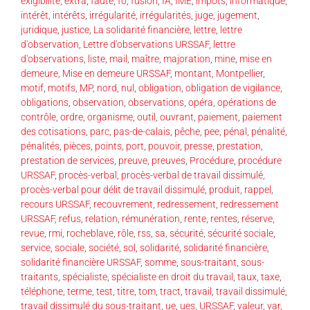
exigibilité
,
extra
,
faute
,
fo
,
fusion
,
IA
,
IME
,
impôts
,
informatique
,
intérêt
,
intérêts
,
irrégularité
,
irrégularités
,
juge
,
jugement
,
juridique
,
justice
,
La solidarité financière
,
lettre
,
lettre
d'observation
,
Lettre d'observations URSSAF
,
lettre
d'observations
,
liste
,
mail
,
maître
,
majoration
,
mine
,
mise en
demeure
,
Mise en demeure URSSAF
,
montant
,
Montpellier
,
motif
,
motifs
,
MP
,
nord
,
nul
,
obligation
,
obligation de vigilance
,
obligations
,
observation
,
observations
,
opéra
,
opérations de
contrôle
,
ordre
,
organisme
,
outil
,
ouvrant
,
paiement
,
paiement
des cotisations
,
parc
,
pas-de-calais
,
pêche
,
pee
,
pénal
,
pénalité
,
pénalités
,
pièces
,
points
,
port
,
pouvoir
,
presse
,
prestation
,
prestation de services
,
preuve
,
preuves
,
Procédure
,
procédure
URSSAF
,
procès-verbal
,
procès-verbal de travail dissimulé
,
procès-verbal pour délit de travail dissimulé
,
produit
,
rappel
,
recours URSSAF
,
recouvrement
,
redressement
,
redressement
URSSAF
,
refus
,
relation
,
rémunération
,
rente
,
rentes
,
réserve
,
revue
,
rmi
,
rocheblave
,
rôle
,
rss
,
sa
,
sécurité
,
sécurité sociale
,
service
,
sociale
,
société
,
sol
,
solidarité
,
solidarité financière
,
solidarité financière URSSAF
,
somme
,
sous-traitant
,
sous-
traitants
,
spécialiste
,
spécialiste en droit du travail
,
taux
,
taxe
,
téléphone
,
terme
,
test
,
titre
,
tom
,
tract
,
travail
,
travail dissimulé
,
travail dissimulé du sous-traitant
,
ue
,
ues
,
URSSAF
,
valeur
,
var
,