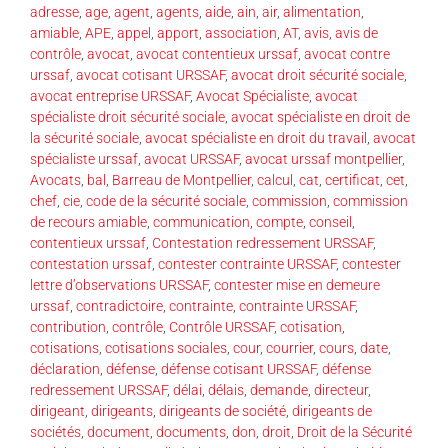
adresse
,
age
,
agent
,
agents
,
aide
,
ain
,
air
,
alimentation
,
amiable
,
APE
,
appel
,
apport
,
association
,
AT
,
avis
,
avis de
contrôle
,
avocat
,
avocat contentieux urssaf
,
avocat contre
urssaf
,
avocat cotisant URSSAF
,
avocat droit sécurité sociale
,
avocat entreprise URSSAF
,
Avocat Spécialiste
,
avocat
spécialiste droit sécurité sociale
,
avocat spécialiste en droit de
la sécurité sociale
,
avocat spécialiste en droit du travail
,
avocat
spécialiste urssaf
,
avocat URSSAF
,
avocat urssaf montpellier
,
Avocats
,
bal
,
Barreau de Montpellier
,
calcul
,
cat
,
certificat
,
cet
,
chef
,
cie
,
code de la sécurité sociale
,
commission
,
commission
de recours amiable
,
communication
,
compte
,
conseil
,
contentieux urssaf
,
Contestation redressement URSSAF
,
contestation urssaf
,
contester contrainte URSSAF
,
contester
lettre d’observations URSSAF
,
contester mise en demeure
urssaf
,
contradictoire
,
contrainte
,
contrainte URSSAF
,
contribution
,
contrôle
,
Contrôle URSSAF
,
cotisation
,
cotisations
,
cotisations sociales
,
cour
,
courrier
,
cours
,
date
,
déclaration
,
défense
,
défense cotisant URSSAF
,
défense
redressement URSSAF
,
délai
,
délais
,
demande
,
directeur
,
dirigeant
,
dirigeants
,
dirigeants de société
,
dirigeants de
sociétés
,
document
,
documents
,
don
,
droit
,
Droit de la Sécurité