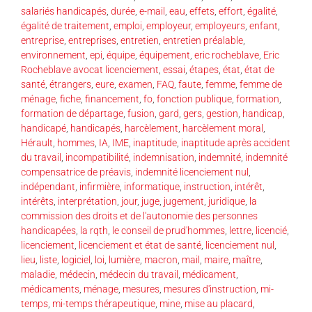
salariés handicapés
,
durée
,
e-mail
,
eau
,
effets
,
effort
,
égalité
,
égalité de traitement
,
emploi
,
employeur
,
employeurs
,
enfant
,
entreprise
,
entreprises
,
entretien
,
entretien préalable
,
environnement
,
epi
,
équipe
,
équipement
,
eric rocheblave
,
Eric
Rocheblave avocat licenciement
,
essai
,
étapes
,
état
,
état de
santé
,
étrangers
,
eure
,
examen
,
FAQ
,
faute
,
femme
,
femme de
ménage
,
fiche
,
financement
,
fo
,
fonction publique
,
formation
,
formation de départage
,
fusion
,
gard
,
gers
,
gestion
,
handicap
,
handicapé
,
handicapés
,
harcèlement
,
harcèlement moral
,
Hérault
,
hommes
,
IA
,
IME
,
inaptitude
,
inaptitude après accident
du travail
,
incompatibilité
,
indemnisation
,
indemnité
,
indemnité
compensatrice de préavis
,
indemnité licenciement nul
,
indépendant
,
infirmière
,
informatique
,
instruction
,
intérêt
,
intérêts
,
interprétation
,
jour
,
juge
,
jugement
,
juridique
,
la
commission des droits et de l'autonomie des personnes
handicapées
,
la rqth
,
le conseil de prud'hommes
,
lettre
,
licencié
,
licenciement
,
licenciement et état de santé
,
licenciement nul
,
lieu
,
liste
,
logiciel
,
loi
,
lumière
,
macron
,
mail
,
maire
,
maître
,
maladie
,
médecin
,
médecin du travail
,
médicament
,
médicaments
,
ménage
,
mesures
,
mesures d'instruction
,
mi-
temps
,
mi-temps thérapeutique
,
mine
,
mise au placard
,