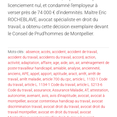
licenciement nul, et condamné l’employeur à
verser près de 74 000 € d’indemnités. Maître Eric
ROCHEBLAVE, avocat spécialiste en droit du
travail, a obtenu cette décision exemplaire devant
le Conseil de Prud’hommes de Montpellier.
Mots-clés :
absence
,
accès
,
accident
,
accident de travail
,
accident du travail
,
accidents du travail
,
accord
,
action
,
activité
,
adaptation
,
affaire
,
age
,
aide
,
ain
,
air
,
aménagement de
poste travailleur handicapé
,
amiable
,
analyse
,
ancienneté
,
anciens
,
APE
,
appel
,
apport
,
aptitude
,
aract
,
arrêt
,
arrêt de
travail
,
arrêt maladie
,
article 700 du cpc
,
article L. 1132-1 Code
du travail
,
article L. 1134-1 Code du travail
,
article L. 5213-6
Code du travail
,
assurance
,
Assurance Maladie
,
AT
,
attestation
,
autonomie
,
avenant
,
avis
,
avis d'inaptitude
,
avocat
,
avocat à
montpellier
,
avocat contentieux handicap au travail
,
avocat
discrimination travail
,
avocat droit du travail
,
avocat droit du
travail montpellier
,
avocat en droit du travail
,
avocat