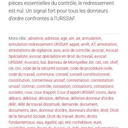
pièces essentielles du contrôle, le redressement
est nul. Un signal fort pour tous les donneurs
d’ordre confrontés à l’URSSAF.
Mots-clés :
absence
,
adresse
,
age
,
ain
,
air
,
annulation
,
annulation redressement URSSAF
,
appel
,
arrêt
,
AT
,
attestation
,
attestations de vigilance
,
avis
,
avis de contrôle
,
avocat
,
Avocat
Spécialiste
,
avocat spécialiste en droit du travail
,
avocat
URSSAF
,
Avocats
,
bal
,
Barreau de Montpellier
,
bit
,
cat
,
cet
,
chef
,
cie
,
civi
,
code de la sécurité sociale
,
code de procédure civile
,
code du travail
,
commune
,
conseil
,
conseil constitutionnel
,
constitution
,
contentieux urssaf
,
contestation
,
contestation
urssaf
,
contrat
,
contrôle
,
cotisation
,
cotisations
,
cotisations
sociales
,
cour
,
cour d'appel
,
Cour d’appel URSSAF
,
cours
,
date
,
débats
,
débiteur
,
décision
,
défense
,
défense donneur d’ordre
,
délit
,
délit de travail dissimulé
,
demande
,
document
,
documents
,
don
,
donneur d'ordre
,
donneurs d’ordre
,
droit
,
Droit
de la Sécurité Sociale
,
Droit du travail
,
droits
,
droits
fondamentaux
,
eau
,
égalité
,
epi
,
eric rocheblave
,
eure
,