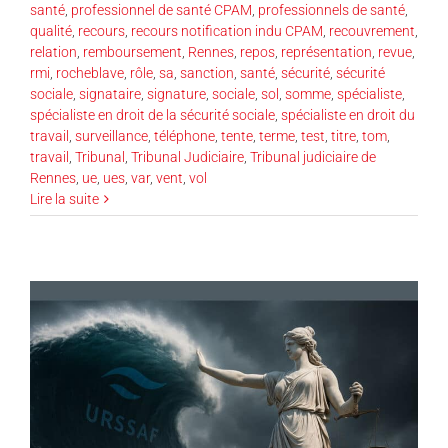
santé
,
professionnel de santé CPAM
,
professionnels de santé
,
qualité
,
recours
,
recours notification indu CPAM
,
recouvrement
,
relation
,
remboursement
,
Rennes
,
repos
,
représentation
,
revue
,
rmi
,
rocheblave
,
rôle
,
sa
,
sanction
,
santé
,
sécurité
,
sécurité
sociale
,
signataire
,
signature
,
sociale
,
sol
,
somme
,
spécialiste
,
spécialiste en droit de la sécurité sociale
,
spécialiste en droit du
travail
,
surveillance
,
téléphone
,
tente
,
terme
,
test
,
titre
,
tom
,
travail
,
Tribunal
,
Tribunal Judiciaire
,
Tribunal judiciaire de
Rennes
,
ue
,
ues
,
var
,
vent
,
vol
Lire la suite