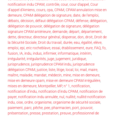
notification indu CPAM
,
contrôle
,
cour
,
cour d'appel
,
Cour
d’appel d’Amiens
,
cours
,
cpa
,
CPAM
,
CPAM annulation mise en
demeure
,
CPAM délégation de signature
,
date
,
de l'emploi
,
débats
,
décision
,
défaut délégation CPAM
,
défense
,
délégation
,
délégation de pouvoir
,
délégation de signature
,
délégation
signature CPAM antérieure
,
demande
,
départ
,
département
,
dette
,
directeur
,
directeur général
,
dispense
,
don
,
droit
,
Droit de
la Sécurité Sociale
,
Droit du travail
,
durée
,
eau
,
égalité
,
elève
,
emploi
,
epi
,
eric rocheblave
,
essai
,
établissement
,
eure
,
FAQ
,
fo
,
fusion
,
IA
,
indu
,
indus
,
infirmier
,
informatique
,
intérim
,
irrégularité
,
irrégularités
,
juge
,
jugement
,
juridique
,
jurisprudence
,
jurisprudence CPAM indu
,
jurisprudence
délégation CPAM
,
justice
,
liste
,
litige
,
local
,
loi
,
mail
,
maire
,
maître
,
maladie
,
mandat
,
médecin
,
mine
,
mise en demeure
,
mise en demeure cpam
,
mise en demeure CPAM irrégulière
,
mises en demeure
,
Montpellier
,
MP
,
n° 1
,
notification
,
notification d’indu
,
notification d’indu CPAM
,
notification de
payer
,
notification indu annulée
,
nul
,
nullité
,
nullité notification
indu
,
oise
,
ordre
,
organisme
,
organisme de sécurité sociale
,
paiement
,
parc
,
pêche
,
pee
,
pharmacien
,
port
,
pouvoir
,
présentation
,
presse
,
prestation
,
preuve
,
professionnel de