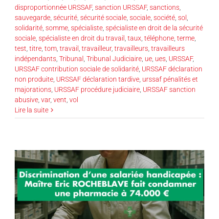
disproportionnée URSSAF
,
sanction URSSAF
,
sanctions
,
sauvegarde
,
sécurité
,
sécurité sociale
,
sociale
,
société
,
sol
,
solidarité
,
somme
,
spécialiste
,
spécialiste en droit de la sécurité
sociale
,
spécialiste en droit du travail
,
taux
,
téléphone
,
terme
,
test
,
titre
,
tom
,
travail
,
travailleur
,
travailleurs
,
travailleurs
indépendants
,
Tribunal
,
Tribunal Judiciaire
,
ue
,
ues
,
URSSAF
,
URSSAF contribution sociale de solidarité
,
URSSAF déclaration
non produite
,
URSSAF déclaration tardive
,
urssaf pénalités et
majorations
,
URSSAF procédure judiciaire
,
URSSAF sanction
abusive
,
var
,
vent
,
vol
Lire la suite