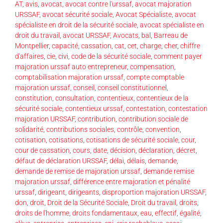
AT
,
avis
,
avocat
,
avocat contre l'urssaf
,
avocat majoration
URSSAF
,
avocat sécurité sociale
,
Avocat Spécialiste
,
avocat
spécialiste en droit de la sécurité sociale
,
avocat spécialiste en
droit du travail
,
avocat URSSAF
,
Avocats
,
bal
,
Barreau de
Montpellier
,
capacité
,
cassation
,
cat
,
cet
,
charge
,
cher
,
chiffre
d'affaires
,
cie
,
civi
,
code de la sécurité sociale
,
comment payer
majoration urssaf auto entrepreneur
,
compensation
,
comptabilisation majoration urssaf
,
compte comptable
majoration urssaf
,
conseil
,
conseil constitutionnel
,
constitution
,
consultation
,
contentieux
,
contentieux de la
sécurité sociale
,
contentieux urssaf
,
contestation
,
contestation
majoration URSSAF
,
contribution
,
contribution sociale de
solidarité
,
contributions sociales
,
contrôle
,
convention
,
cotisation
,
cotisations
,
cotisations de sécurité sociale
,
cour
,
cour de cassation
,
cours
,
date
,
décision
,
déclaration
,
décret
,
défaut de déclaration URSSAF
,
délai
,
délais
,
demande
,
demande de remise de majoration urssaf
,
demande remise
majoration urssaf
,
différence entre majoration et pénalité
urssaf
,
dirigeant
,
dirigeants
,
disproportion majoration URSSAF
,
don
,
droit
,
Droit de la Sécurité Sociale
,
Droit du travail
,
droits
,
droits de l'homme
,
droits fondamentaux
,
eau
,
effectif
,
égalité
,