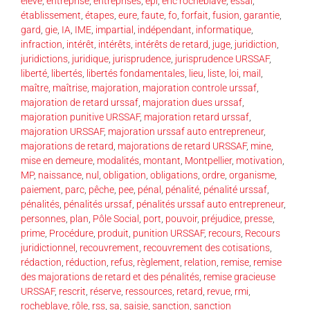
elève
,
entreprise
,
entreprises
,
epi
,
eric rocheblave
,
essai
,
établissement
,
étapes
,
eure
,
faute
,
fo
,
forfait
,
fusion
,
garantie
,
gard
,
gie
,
IA
,
IME
,
impartial
,
indépendant
,
informatique
,
infraction
,
intérêt
,
intérêts
,
intérêts de retard
,
juge
,
juridiction
,
juridictions
,
juridique
,
jurisprudence
,
jurisprudence URSSAF
,
liberté
,
libertés
,
libertés fondamentales
,
lieu
,
liste
,
loi
,
mail
,
maître
,
maîtrise
,
majoration
,
majoration controle urssaf
,
majoration de retard urssaf
,
majoration dues urssaf
,
majoration punitive URSSAF
,
majoration retard urssaf
,
majoration URSSAF
,
majoration urssaf auto entrepreneur
,
majorations de retard
,
majorations de retard URSSAF
,
mine
,
mise en demeure
,
modalités
,
montant
,
Montpellier
,
motivation
,
MP
,
naissance
,
nul
,
obligation
,
obligations
,
ordre
,
organisme
,
paiement
,
parc
,
pêche
,
pee
,
pénal
,
pénalité
,
pénalité urssaf
,
pénalités
,
pénalités urssaf
,
pénalités urssaf auto entrepreneur
,
personnes
,
plan
,
Pôle Social
,
port
,
pouvoir
,
préjudice
,
presse
,
prime
,
Procédure
,
produit
,
punition URSSAF
,
recours
,
Recours
juridictionnel
,
recouvrement
,
recouvrement des cotisations
,
rédaction
,
réduction
,
refus
,
règlement
,
relation
,
remise
,
remise
des majorations de retard et des pénalités
,
remise gracieuse
URSSAF
,
rescrit
,
réserve
,
ressources
,
retard
,
revue
,
rmi
,
rocheblave
,
rôle
,
rss
,
sa
,
saisie
,
sanction
,
sanction