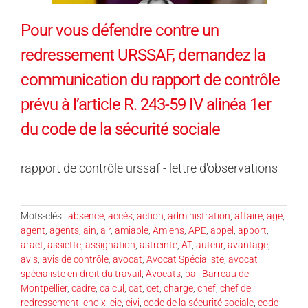
Pour vous défendre contre un
redressement URSSAF, demandez la
communication du rapport de contrôle
prévu à l’article R. 243-59 IV alinéa 1er
du code de la sécurité sociale
rapport de contrôle urssaf - lettre d'observations
Mots-clés :
absence
,
accès
,
action
,
administration
,
affaire
,
age
,
agent
,
agents
,
ain
,
air
,
amiable
,
Amiens
,
APE
,
appel
,
apport
,
aract
,
assiette
,
assignation
,
astreinte
,
AT
,
auteur
,
avantage
,
avis
,
avis de contrôle
,
avocat
,
Avocat Spécialiste
,
avocat
spécialiste en droit du travail
,
Avocats
,
bal
,
Barreau de
Montpellier
,
cadre
,
calcul
,
cat
,
cet
,
charge
,
chef
,
chef de
redressement
,
choix
,
cie
,
civi
,
code de la sécurité sociale
,
code