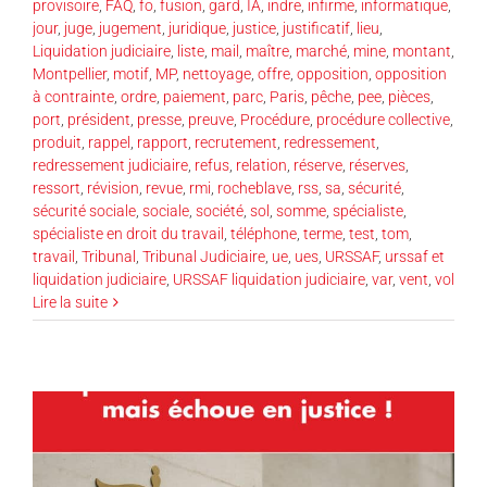
provisoire
,
FAQ
,
fo
,
fusion
,
gard
,
IA
,
indre
,
infirme
,
informatique
,
jour
,
juge
,
jugement
,
juridique
,
justice
,
justificatif
,
lieu
,
Liquidation judiciaire
,
liste
,
mail
,
maître
,
marché
,
mine
,
montant
,
Montpellier
,
motif
,
MP
,
nettoyage
,
offre
,
opposition
,
opposition
à contrainte
,
ordre
,
paiement
,
parc
,
Paris
,
pêche
,
pee
,
pièces
,
port
,
président
,
presse
,
preuve
,
Procédure
,
procédure collective
,
produit
,
rappel
,
rapport
,
recrutement
,
redressement
,
redressement judiciaire
,
refus
,
relation
,
réserve
,
réserves
,
ressort
,
révision
,
revue
,
rmi
,
rocheblave
,
rss
,
sa
,
sécurité
,
sécurité sociale
,
sociale
,
société
,
sol
,
somme
,
spécialiste
,
spécialiste en droit du travail
,
téléphone
,
terme
,
test
,
tom
,
travail
,
Tribunal
,
Tribunal Judiciaire
,
ue
,
ues
,
URSSAF
,
urssaf et
liquidation judiciaire
,
URSSAF liquidation judiciaire
,
var
,
vent
,
vol
Lire la suite