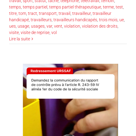
travail
,
sport
,
statut
,
tâche
,
téléphone
,
télétravail
,
témoin
,
temps
,
temps partiel
,
temps partiel thérapeutique
,
terme
,
test
,
titre
,
tom
,
tract
,
transport
,
travail
,
travailleur
,
travailleur
handicapé
,
travailleurs
,
travailleurs handicapés
,
trois mois
,
ue
,
ues
,
usage
,
usages
,
var
,
vent
,
violation
,
violation des droits
,
visite
,
visite de reprise
,
vol
Lire la suite