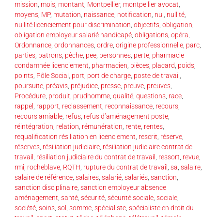
mission
,
mois
,
montant
,
Montpellier
,
montpellier avocat
,
moyens
,
MP
,
mutation
,
naissance
,
notification
,
nul
,
nullité
,
nullité licenciement pour discrimination
,
objectifs
,
obligation
,
obligation employeur salarié handicapé
,
obligations
,
opéra
,
Ordonnance
,
ordonnances
,
ordre
,
origine professionnelle
,
parc
,
parties
,
patrons
,
pêche
,
pee
,
personnes
,
perte
,
pharmacie
condamnée licenciement
,
pharmacien
,
pièces
,
placard
,
poids
,
points
,
Pôle Social
,
port
,
port de charge
,
poste de travail
,
poursuite
,
préavis
,
préjudice
,
presse
,
preuve
,
preuves
,
Procédure
,
produit
,
prudhomme
,
qualité
,
questions
,
race
,
rappel
,
rapport
,
reclassement
,
reconnaissance
,
recours
,
recours amiable
,
refus
,
refus d’aménagement poste
,
réintégration
,
relation
,
rémunération
,
rente
,
rentes
,
requalification résiliation en licenciement
,
rescrit
,
réserve
,
réserves
,
résiliation judiciaire
,
résiliation judiciaire contrat de
travail
,
résiliation judiciaire du contrat de travail
,
ressort
,
revue
,
rmi
,
rocheblave
,
RQTH
,
rupture du contrat de travail
,
sa
,
salaire
,
salaire de référence
,
salaires
,
salarié
,
salariés
,
sanction
,
sanction disciplinaire
,
sanction employeur absence
aménagement
,
santé
,
sécurité
,
sécurité sociale
,
sociale
,
société
,
soins
,
sol
,
somme
,
spécialiste
,
spécialiste en droit du