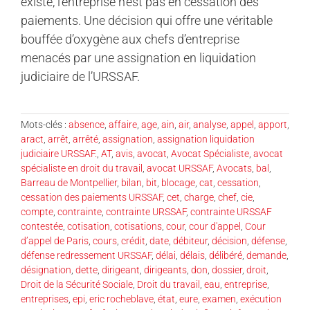
existe, l’entreprise n’est pas en cessation des
paiements. Une décision qui offre une véritable
bouffée d’oxygène aux chefs d’entreprise
menacés par une assignation en liquidation
judiciaire de l’URSSAF.
Mots-clés :
absence
,
affaire
,
age
,
ain
,
air
,
analyse
,
appel
,
apport
,
aract
,
arrêt
,
arrêté
,
assignation
,
assignation liquidation
judiciaire URSSAF.
,
AT
,
avis
,
avocat
,
Avocat Spécialiste
,
avocat
spécialiste en droit du travail
,
avocat URSSAF
,
Avocats
,
bal
,
Barreau de Montpellier
,
bilan
,
bit
,
blocage
,
cat
,
cessation
,
cessation des paiements URSSAF
,
cet
,
charge
,
chef
,
cie
,
compte
,
contrainte
,
contrainte URSSAF
,
contrainte URSSAF
contestée
,
cotisation
,
cotisations
,
cour
,
cour d'appel
,
Cour
d’appel de Paris
,
cours
,
crédit
,
date
,
débiteur
,
décision
,
défense
,
défense redressement URSSAF
,
délai
,
délais
,
délibéré
,
demande
,
désignation
,
dette
,
dirigeant
,
dirigeants
,
don
,
dossier
,
droit
,
Droit de la Sécurité Sociale
,
Droit du travail
,
eau
,
entreprise
,
entreprises
,
epi
,
eric rocheblave
,
état
,
eure
,
examen
,
exécution