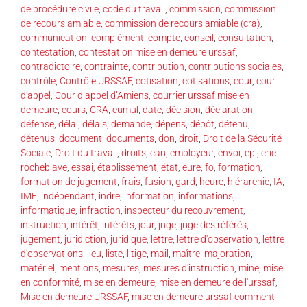
de procédure civile
,
code du travail
,
commission
,
commission
de recours amiable
,
commission de recours amiable (cra)
,
communication
,
complément
,
compte
,
conseil
,
consultation
,
contestation
,
contestation mise en demeure urssaf
,
contradictoire
,
contrainte
,
contribution
,
contributions sociales
,
contrôle
,
Contrôle URSSAF
,
cotisation
,
cotisations
,
cour
,
cour
d'appel
,
Cour d’appel d’Amiens
,
courrier urssaf mise en
demeure
,
cours
,
CRA
,
cumul
,
date
,
décision
,
déclaration
,
défense
,
délai
,
délais
,
demande
,
dépens
,
dépôt
,
détenu
,
détenus
,
document
,
documents
,
don
,
droit
,
Droit de la Sécurité
Sociale
,
Droit du travail
,
droits
,
eau
,
employeur
,
envoi
,
epi
,
eric
rocheblave
,
essai
,
établissement
,
état
,
eure
,
fo
,
formation
,
formation de jugement
,
frais
,
fusion
,
gard
,
heure
,
hiérarchie
,
IA
,
IME
,
indépendant
,
indre
,
information
,
informations
,
informatique
,
infraction
,
inspecteur du recouvrement
,
instruction
,
intérêt
,
intérêts
,
jour
,
juge
,
juge des référés
,
jugement
,
juridiction
,
juridique
,
lettre
,
lettre d'observation
,
lettre
d'observations
,
lieu
,
liste
,
litige
,
mail
,
maître
,
majoration
,
matériel
,
mentions
,
mesures
,
mesures d'instruction
,
mine
,
mise
en conformité
,
mise en demeure
,
mise en demeure de l'urssaf
,
Mise en demeure URSSAF
,
mise en demeure urssaf comment