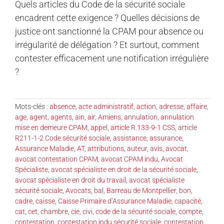
Quels articles du Code de la sécurité sociale
encadrent cette exigence ? Quelles décisions de
justice ont sanctionné la CPAM pour absence ou
irrégularité de délégation ? Et surtout, comment
contester efficacement une notification irrégulière
?
Mots-clés :
absence
,
acte administratif
,
action
,
adresse
,
affaire
,
age
,
agent
,
agents
,
ain
,
air
,
Amiens
,
annulation
,
annulation
mise en demeure CPAM
,
appel
,
article R.133-9-1 CSS
,
article
R211-1-2 Code sécurité sociale
,
assistance
,
assurance
,
Assurance Maladie
,
AT
,
attributions
,
auteur
,
avis
,
avocat
,
avocat contestation CPAM
,
avocat CPAM indu
,
Avocat
Spécialiste
,
avocat spécialiste en droit de la sécurité sociale
,
avocat spécialiste en droit du travail
,
avocat spécialiste
sécurité sociale
,
Avocats
,
bal
,
Barreau de Montpellier
,
bon
,
cadre
,
caisse
,
Caisse Primaire d’Assurance Maladie
,
capacité
,
cat
,
cet
,
chambre
,
cie
,
civi
,
code de la sécurité sociale
,
compte
,
contestation
,
contestation indu sécurité sociale
,
contestation