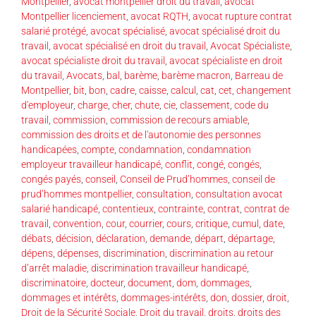
Montpellier
,
avocat montpellier droit du travail
,
avocat
Montpellier licenciement
,
avocat RQTH
,
avocat rupture contrat
salarié protégé
,
avocat spécialisé
,
avocat spécialisé droit du
travail
,
avocat spécialisé en droit du travail
,
Avocat Spécialiste
,
avocat spécialiste droit du travail
,
avocat spécialiste en droit
du travail
,
Avocats
,
bal
,
barème
,
barème macron
,
Barreau de
Montpellier
,
bit
,
bon
,
cadre
,
caisse
,
calcul
,
cat
,
cet
,
changement
d'employeur
,
charge
,
cher
,
chute
,
cie
,
classement
,
code du
travail
,
commission
,
commission de recours amiable
,
commission des droits et de l'autonomie des personnes
handicapées
,
compte
,
condamnation
,
condamnation
employeur travailleur handicapé
,
conflit
,
congé
,
congés
,
congés payés
,
conseil
,
Conseil de Prud’hommes
,
conseil de
prud’hommes montpellier
,
consultation
,
consultation avocat
salarié handicapé
,
contentieux
,
contrainte
,
contrat
,
contrat de
travail
,
convention
,
cour
,
courrier
,
cours
,
critique
,
cumul
,
date
,
débats
,
décision
,
déclaration
,
demande
,
départ
,
départage
,
dépens
,
dépenses
,
discrimination
,
discrimination au retour
d’arrêt maladie
,
discrimination travailleur handicapé
,
discriminatoire
,
docteur
,
document
,
dom
,
dommages
,
dommages et intérêts
,
dommages-intérêts
,
don
,
dossier
,
droit
,
Droit de la Sécurité Sociale
,
Droit du travail
,
droits
,
droits des