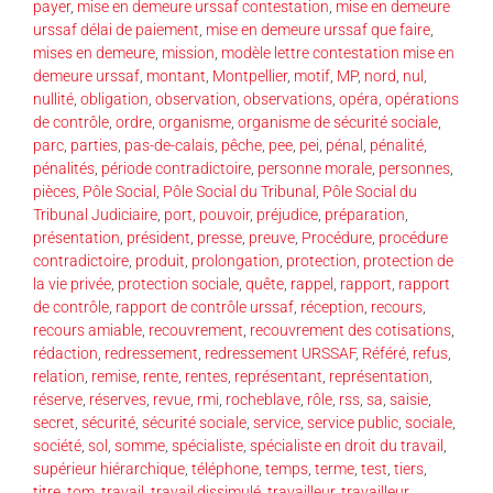
payer
,
mise en demeure urssaf contestation
,
mise en demeure
urssaf délai de paiement
,
mise en demeure urssaf que faire
,
mises en demeure
,
mission
,
modèle lettre contestation mise en
demeure urssaf
,
montant
,
Montpellier
,
motif
,
MP
,
nord
,
nul
,
nullité
,
obligation
,
observation
,
observations
,
opéra
,
opérations
de contrôle
,
ordre
,
organisme
,
organisme de sécurité sociale
,
parc
,
parties
,
pas-de-calais
,
pêche
,
pee
,
pei
,
pénal
,
pénalité
,
pénalités
,
période contradictoire
,
personne morale
,
personnes
,
pièces
,
Pôle Social
,
Pôle Social du Tribunal
,
Pôle Social du
Tribunal Judiciaire
,
port
,
pouvoir
,
préjudice
,
préparation
,
présentation
,
président
,
presse
,
preuve
,
Procédure
,
procédure
contradictoire
,
produit
,
prolongation
,
protection
,
protection de
la vie privée
,
protection sociale
,
quête
,
rappel
,
rapport
,
rapport
de contrôle
,
rapport de contrôle urssaf
,
réception
,
recours
,
recours amiable
,
recouvrement
,
recouvrement des cotisations
,
rédaction
,
redressement
,
redressement URSSAF
,
Référé
,
refus
,
relation
,
remise
,
rente
,
rentes
,
représentant
,
représentation
,
réserve
,
réserves
,
revue
,
rmi
,
rocheblave
,
rôle
,
rss
,
sa
,
saisie
,
secret
,
sécurité
,
sécurité sociale
,
service
,
service public
,
sociale
,
société
,
sol
,
somme
,
spécialiste
,
spécialiste en droit du travail
,
supérieur hiérarchique
,
téléphone
,
temps
,
terme
,
test
,
tiers
,
titre
,
tom
,
travail
,
travail dissimulé
,
travailleur
,
travailleur