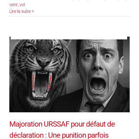
vent
,
vol
Lire la suite
Majoration URSSAF pour défaut de
déclaration : Une punition parfois