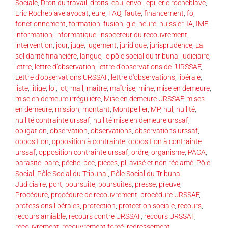
Sociale
,
Droit du travail
,
droits
,
eau
,
envoi
,
epi
,
eric rocheblave
,
Eric Rocheblave avocat
,
eure
,
FAQ
,
faute
,
financement
,
fo
,
fonctionnement
,
formation
,
fusion
,
gie
,
heure
,
huissier
,
IA
,
IME
,
information
,
informatique
,
inspecteur du recouvrement
,
intervention
,
jour
,
juge
,
jugement
,
juridique
,
jurisprudence
,
La
solidarité financière
,
langue
,
le pôle social du tribunal judiciaire
,
lettre
,
lettre d'observation
,
lettre d'observations de l'URSSAF
,
Lettre d'observations URSSAF
,
lettre d'observations
,
libérale
,
liste
,
litige
,
loi
,
lot
,
mail
,
maître
,
maîtrise
,
mine
,
mise en demeure
,
mise en demeure irrégulière
,
Mise en demeure URSSAF
,
mises
en demeure
,
mission
,
montant
,
Montpellier
,
MP
,
nul
,
nullité
,
nullité contrainte urssaf
,
nullité mise en demeure urssaf
,
obligation
,
observation
,
observations
,
observations urssaf
,
opposition
,
opposition à contrainte
,
opposition à contrainte
urssaf
,
opposition contrainte urssaf
,
ordre
,
organisme
,
PACA
,
parasite
,
parc
,
pêche
,
pee
,
pièces
,
pli avisé et non réclamé
,
Pôle
Social
,
Pôle Social du Tribunal
,
Pôle Social du Tribunal
Judiciaire
,
port
,
poursuite
,
poursuites
,
presse
,
preuve
,
Procédure
,
procédure de recouvrement
,
procédure URSSAF
,
professions libérales
,
protection
,
protection sociale
,
recours
,
recours amiable
,
recours contre URSSAF
,
recours URSSAF
,
recouvrement
,
recouvrement forcé
,
redressement
,