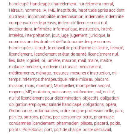
handicapé
,
handicapés
,
harcèlement
,
harcèlement moral
,
Hérault
,
hommes
,
IA
,
IME
,
inaptitude
,
inaptitude après accident
du travail
,
incompatibilité
,
indemnisation
,
indemnité
,
indemnité
compensatrice de préavis
,
indemnité licenciement nul
,
indépendant
,
infirmière
,
informatique
,
instruction
,
intérêt
,
intérêts
,
interprétation
,
jour
,
juge
,
jugement
,
juridique
,
la
commission des droits et de l'autonomie des personnes
handicapées
,
la rqth
,
le conseil de prud'hommes
,
lettre
,
licencié
,
licenciement
,
licenciement et état de santé
,
licenciement nul
,
lieu
,
liste
,
logiciel
,
loi
,
lumière
,
macron
,
mail
,
maire
,
maître
,
maladie
,
médecin
,
médecin du travail
,
médicament
,
médicaments
,
ménage
,
mesures
,
mesures d'instruction
,
mi-
temps
,
mi-temps thérapeutique
,
mine
,
mise au placard
,
mission
,
mois
,
montant
,
Montpellier
,
montpellier avocat
,
moyens
,
MP
,
mutation
,
naissance
,
notification
,
nul
,
nullité
,
nullité licenciement pour discrimination
,
objectifs
,
obligation
,
obligation employeur salarié handicapé
,
obligations
,
opéra
,
Ordonnance
,
ordonnances
,
ordre
,
origine professionnelle
,
parc
,
parties
,
patrons
,
pêche
,
pee
,
personnes
,
perte
,
pharmacie
condamnée licenciement
,
pharmacien
,
pièces
,
placard
,
poids
,
points
,
Pôle Social
,
port
,
port de charge
,
poste de travail
,