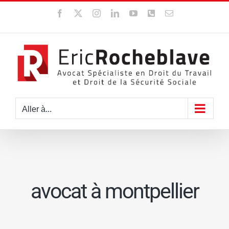
Passer
Facebook
X
Instagram
LinkedIn
YouTube
WhatsApp
Email
au
contenu
Aller à...
avocat à montpellier