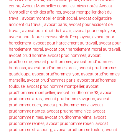
connu
,
Avocat Montpellier connu les mieux notés
,
Avocat
Montpellier droit des affaires
,
avocat montpellier droit du
travail
,
avocat montpellier droit social
,
avocat obligatoire
accident du travail
,
avocat paris
,
avocat pour accident de
travail
,
avocat pour droit du travail
,
avocat pour employeur
,
avocat pour faute inexcusable de l'employeur
,
avocat pour
harcèlement
,
avocat pour harcelement au travail
,
avocat pour
harcèlement moral
,
avocat pour harcèlement moral au travail
,
avocat prud homme
,
avocat prud hommes
,
avocat
prud'homme
,
avocat prud'hommes
,
avocat prud'hommes
bordeaux
,
avocat prud'hommes brest
,
avocat prud'hommes
guadeloupe
,
avocat prud'hommes lyon
,
avocat prud'hommes
marseille
,
avocat prud'hommes paris
,
avocat prud'hommes
toulouse
,
avocat prud’homme montpellier
,
avocat
prud’hommes montpellier
,
avocat prudhomme 93
,
avocat
prudhomme arras
,
avocat prudhomme avignon
,
avocat
prudhomme caen
,
avocat prudhomme metz
,
avocat
prudhomme nantes
,
avocat prudhomme nice
,
avocat
prudhomme nimes
,
avocat prudhomme reims
,
avocat
prudhomme rennes
,
avocat prudhomme rouen
,
avocat
prudhomme strasbourg
,
avocat prudhomme toulon
,
avocat