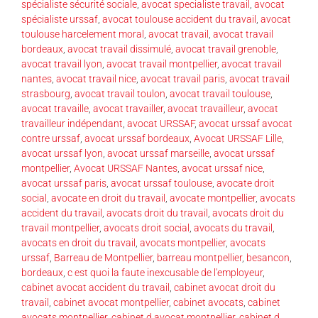
spécialiste sécurité sociale
,
avocat specialiste travail
,
avocat
spécialiste urssaf
,
avocat toulouse accident du travail
,
avocat
toulouse harcelement moral
,
avocat travail
,
avocat travail
bordeaux
,
avocat travail dissimulé
,
avocat travail grenoble
,
avocat travail lyon
,
avocat travail montpellier
,
avocat travail
nantes
,
avocat travail nice
,
avocat travail paris
,
avocat travail
strasbourg
,
avocat travail toulon
,
avocat travail toulouse
,
avocat travaille
,
avocat travailler
,
avocat travailleur
,
avocat
travailleur indépendant
,
avocat URSSAF
,
avocat urssaf avocat
contre urssaf
,
avocat urssaf bordeaux
,
Avocat URSSAF Lille
,
avocat urssaf lyon
,
avocat urssaf marseille
,
avocat urssaf
montpellier
,
Avocat URSSAF Nantes
,
avocat urssaf nice
,
avocat urssaf paris
,
avocat urssaf toulouse
,
avocate droit
social
,
avocate en droit du travail
,
avocate montpellier
,
avocats
accident du travail
,
avocats droit du travail
,
avocats droit du
travail montpellier
,
avocats droit social
,
avocats du travail
,
avocats en droit du travail
,
avocats montpellier
,
avocats
urssaf
,
Barreau de Montpellier
,
barreau montpellier
,
besancon
,
bordeaux
,
c est quoi la faute inexcusable de l'employeur
,
cabinet avocat accident du travail
,
cabinet avocat droit du
travail
,
cabinet avocat montpellier
,
cabinet avocats
,
cabinet
avocats montpellier
,
cabinet d avocat montpellier
,
cabinet d