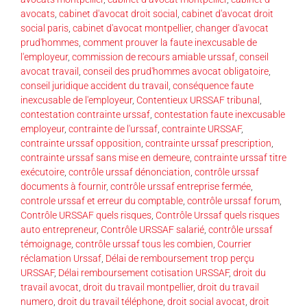
avocats
,
cabinet d'avocat droit social
,
cabinet d'avocat droit
social paris
,
cabinet d'avocat montpellier
,
changer d'avocat
prud'hommes
,
comment prouver la faute inexcusable de
l'employeur
,
commission de recours amiable urssaf
,
conseil
avocat travail
,
conseil des prud'hommes avocat obligatoire
,
conseil juridique accident du travail
,
conséquence faute
inexcusable de l'employeur
,
Contentieux URSSAF tribunal
,
contestation contrainte urssaf
,
contestation faute inexcusable
employeur
,
contrainte de l'urssaf
,
contrainte URSSAF
,
contrainte urssaf opposition
,
contrainte urssaf prescription
,
contrainte urssaf sans mise en demeure
,
contrainte urssaf titre
exécutoire
,
contrôle urssaf dénonciation
,
contrôle urssaf
documents à fournir
,
contrôle urssaf entreprise fermée
,
controle urssaf et erreur du comptable
,
contrôle urssaf forum
,
Contrôle URSSAF quels risques
,
Contrôle Urssaf quels risques
auto entrepreneur
,
Contrôle URSSAF salarié
,
contrôle urssaf
témoignage
,
contrôle urssaf tous les combien
,
Courrier
réclamation Urssaf
,
Délai de remboursement trop perçu
URSSAF
,
Délai remboursement cotisation URSSAF
,
droit du
travail avocat
,
droit du travail montpellier
,
droit du travail
numero
,
droit du travail téléphone
,
droit social avocat
,
droit