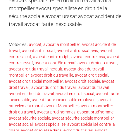
avocats spécialistes en droit du travail avocat
montpellier avocat spécialiste en droit de la
sécurité sociale avocat urssaf avocat accident de
travail avocat faute inexcusable
Mots-clés :
avocat
,
avocat à montpellier
,
avocat accident de
travail
,
avocat anti urssaf
,
avocat anti urssaf avis
,
avocat
contre la caf
,
avocat contre mdph
,
avocat contre msa
,
avocat
contre urssaf
,
avocat contrôle urssaf
,
avocat droit du travail
,
avocat droit du travail herault
,
avocat droit du travail
montpellier
,
avocat droit du travaille
,
avocat droit social
,
avocat droit social montpellier
,
avocat droit sociale
,
avocat
droit travail
,
avocat du droit du travail
,
avocat du travail
,
avocat en droit du travail
,
avocat en droit social
,
avocat faute
inexcusable
,
avocat faute inexcusable employeur
,
avocat
harcèlement moral
,
avocat Montpellier
,
avocat montpellier
droit du travail
,
avocat prud hommes
,
avocat prud'homme
,
avocat sécurité sociale
,
avocat sécurité sociale montpellier
,
avocat social
,
avocat spécialisé
,
avocat spécialisé contre la
cpam
,
avocat spécialisé dans le droit du travail
,
avocat