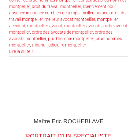
montpellier
,
droit du travail montpellier
,
licenciement pour
absence injustifiée combien de temps
,
meilleur avocat droit du
travail montpellier
,
meilleur avocat montpellier
,
montpellier
accident
,
montpellier avocat
,
montpellier avocats
,
ordre avocat
montpellier
,
ordre des avocats de montpellier
,
ordre des
avocats montpellier
,
prud’homme montpellier
,
prud’hommes
montpellier
,
tribunal judiciaire montpellier
Lire la suite
Maître Eric
ROCHEBLAVE
PORTRAIT D'UN SPECIALISTE