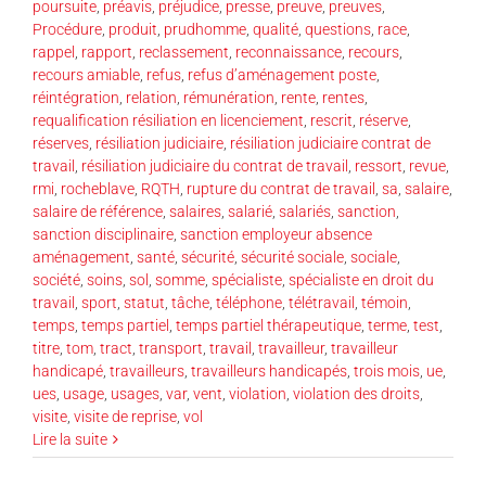
poursuite
,
préavis
,
préjudice
,
presse
,
preuve
,
preuves
,
Procédure
,
produit
,
prudhomme
,
qualité
,
questions
,
race
,
rappel
,
rapport
,
reclassement
,
reconnaissance
,
recours
,
recours amiable
,
refus
,
refus d’aménagement poste
,
réintégration
,
relation
,
rémunération
,
rente
,
rentes
,
requalification résiliation en licenciement
,
rescrit
,
réserve
,
réserves
,
résiliation judiciaire
,
résiliation judiciaire contrat de
travail
,
résiliation judiciaire du contrat de travail
,
ressort
,
revue
,
rmi
,
rocheblave
,
RQTH
,
rupture du contrat de travail
,
sa
,
salaire
,
salaire de référence
,
salaires
,
salarié
,
salariés
,
sanction
,
sanction disciplinaire
,
sanction employeur absence
aménagement
,
santé
,
sécurité
,
sécurité sociale
,
sociale
,
société
,
soins
,
sol
,
somme
,
spécialiste
,
spécialiste en droit du
travail
,
sport
,
statut
,
tâche
,
téléphone
,
télétravail
,
témoin
,
temps
,
temps partiel
,
temps partiel thérapeutique
,
terme
,
test
,
titre
,
tom
,
tract
,
transport
,
travail
,
travailleur
,
travailleur
handicapé
,
travailleurs
,
travailleurs handicapés
,
trois mois
,
ue
,
ues
,
usage
,
usages
,
var
,
vent
,
violation
,
violation des droits
,
visite
,
visite de reprise
,
vol
Lire la suite