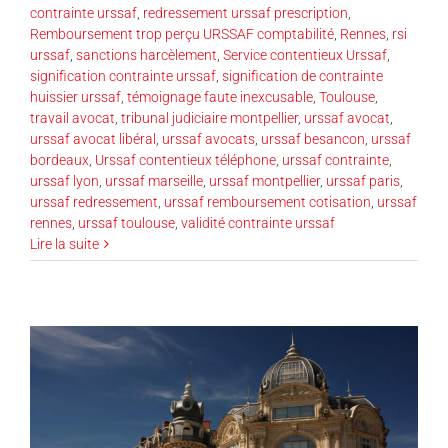
contrainte urssaf
,
redressement urssaf prescription
,
Remboursement trop perçu URSSAF comptabilité
,
Rennes
,
rsi
urssaf
,
sanctions harcèlement
,
Service contentieux Urssaf
,
signification contrainte urssaf
,
signification de contrainte
huissier urssaf
,
témoignage faute inexcusable
,
Toulouse
,
travail avocat
,
tribunal judiciaire montpellier
,
urssaf avocat
,
urssaf avocat libéral
,
urssaf avocats
,
urssaf besancon
,
urssaf
bordeaux
,
Urssaf contentieux téléphone
,
urssaf contrainte
,
urssaf lyon
,
urssaf marseille
,
urssaf montpellier
,
urssaf paris
,
urssaf redressement
,
urssaf remboursement cotisation
,
urssaf
rennes
,
urssaf toulouse
,
validité contrainte urssaf
Lire la suite