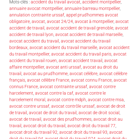
Mots-clés :
accident du travail avocat
,
accident montpellier
,
annuaire avocat montpellier
,
annuaire barreau montpellier
,
annulation contrainte urssaf
,
appel prud'hommes avocat
obligatoire
,
avocat
,
avocat 24/24
,
avocat à montpellier
,
avocat
accident de travail
,
avocat accident de travail grenoble
,
avocat
accident de travail lyon
,
avocat accident de travail marseille
,
avocat accident du travail
,
avocat accident du travail
bordeaux
,
avocat accident du travail marseille
,
avocat accident
du travail montpellier
,
avocat accident du travail paris
,
avocat
accident du travail rouen
,
avocat accident travail
,
avocat
affaire montpellier
,
avocat anti urssaf
,
avocat au droit du
travail
,
avocat au prud'homme
,
avocat célèbre
,
avocat célèbre
français
,
avocat célèbre France
,
avocat connu France
,
avocat
connus France
,
avocat contrainte urssaf
,
avocat contre
harcelement
,
avocat contre la caf
,
avocat contre le
harcelement moral
,
avocat contre mdph
,
avocat contre msa
,
avocat contre urssaf
,
avocat contrôle urssaf
,
avocat de droit
de travail
,
avocat de droit du travail
,
avocat de droit social
,
avocat de travail
,
avocat des prud'hommes
,
avocat droit au
travail
,
avocat droit du travail
,
avocat droit du travail 77
,
avocat droit du travail 92
,
avocat droit du travail 93
,
avocat
droit du travail 94
,
avocat droit du travail 974
,
avocat droit du