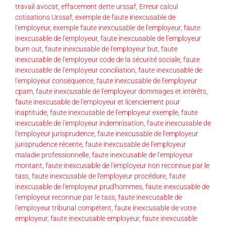
travail avocat
,
effacement dette urssaf
,
Erreur calcul
cotisations Urssaf
,
exemple de faute inexcusable de
l'employeur
,
exemple faute inexcusable de l'employeur
,
faute
inexcusable de l'employeur
,
faute inexcusable de l'employeur
burn out
,
faute inexcusable de l'employeur but
,
faute
inexcusable de l'employeur code de la sécurité sociale
,
faute
inexcusable de l'employeur conciliation
,
faute inexcusable de
l'employeur conséquence
,
faute inexcusable de l'employeur
cpam
,
faute inexcusable de l'employeur dommages et intérêts
,
faute inexcusable de l'employeur et licenciement pour
inaptitude
,
faute inexcusable de l'employeur exemple
,
faute
inexcusable de l'employeur indemnisation
,
faute inexcusable de
l'employeur jurisprudence
,
faute inexcusable de l'employeur
jurisprudence récente
,
faute inexcusable de l'employeur
maladie professionnelle
,
faute inexcusable de l'employeur
montant
,
faute inexcusable de l'employeur non reconnue par le
tass
,
faute inexcusable de l'employeur procédure
,
faute
inexcusable de l'employeur prud'hommes
,
faute inexcusable de
l'employeur reconnue par le tass
,
faute inexcusable de
l'employeur tribunal compétent
,
faute inexcusable de votre
employeur
,
faute inexcusable employeur
,
faute inexcusable