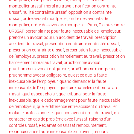
montpellier urssaf
,
moral au travail
,
notification contrainte
urssaf
,
nullité contrainte urssaf
,
opposition à contrainte
urssaf
,
ordre avocat montpellier
,
ordre des avocats de
montpellier
,
ordre des avocats montpellier
,
Paris
,
Plainte contre
URSSAF
,
porter plainte pour faute inexcusable de l'employeur
,
prendre un avocat pour un accident de travail
,
prescription
accident du travail
,
prescription contrainte contestée urssaf
,
prescription contrainte urssaf
,
prescription faute inexcusable
de l'employeur
,
prescription harcèlement au travail
,
prescription
harcèlement moral au travail
,
prud'homme avocat
,
prud'hommes avocat obligatoire
,
prud’homme montpellier
,
prudhomme avocat obligatoire
,
qu'est ce que la faute
inexcusable de l'employeur
,
quand demander la faute
inexcusable de l'employeur
,
que faire harcèlement moral au
travail
,
quel avocat choisir
,
quel tribunal pour la faute
inexcusable
,
quelle dedommagement pour faute inexcusable
de l'employeur
,
quelle différence entre accident du travail et
maladie professionnelle
,
question avocat droit du travail
,
qui
contacter en cas de problème avec l'urssaf
,
raisons d'un
controle urssaf
,
Réclamation Urssaf remboursement
,
reconnaissance faute inexcusable employeur
,
recours