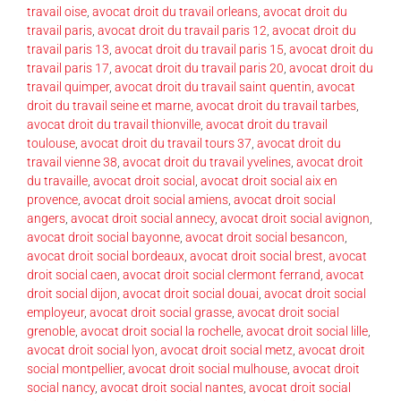
travail oise
,
avocat droit du travail orleans
,
avocat droit du
travail paris
,
avocat droit du travail paris 12
,
avocat droit du
travail paris 13
,
avocat droit du travail paris 15
,
avocat droit du
travail paris 17
,
avocat droit du travail paris 20
,
avocat droit du
travail quimper
,
avocat droit du travail saint quentin
,
avocat
droit du travail seine et marne
,
avocat droit du travail tarbes
,
avocat droit du travail thionville
,
avocat droit du travail
toulouse
,
avocat droit du travail tours 37
,
avocat droit du
travail vienne 38
,
avocat droit du travail yvelines
,
avocat droit
du travaille
,
avocat droit social
,
avocat droit social aix en
provence
,
avocat droit social amiens
,
avocat droit social
angers
,
avocat droit social annecy
,
avocat droit social avignon
,
avocat droit social bayonne
,
avocat droit social besancon
,
avocat droit social bordeaux
,
avocat droit social brest
,
avocat
droit social caen
,
avocat droit social clermont ferrand
,
avocat
droit social dijon
,
avocat droit social douai
,
avocat droit social
employeur
,
avocat droit social grasse
,
avocat droit social
grenoble
,
avocat droit social la rochelle
,
avocat droit social lille
,
avocat droit social lyon
,
avocat droit social metz
,
avocat droit
social montpellier
,
avocat droit social mulhouse
,
avocat droit
social nancy
,
avocat droit social nantes
,
avocat droit social