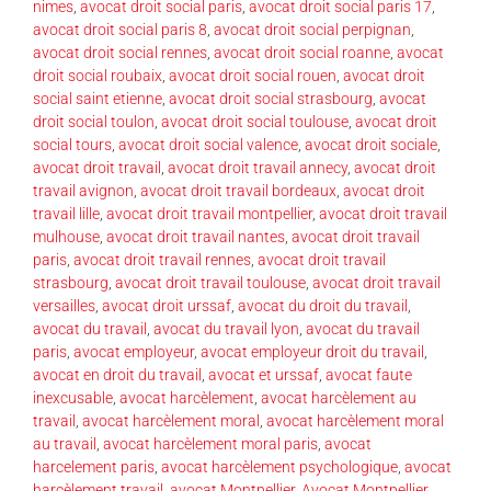
nimes
,
avocat droit social paris
,
avocat droit social paris 17
,
avocat droit social paris 8
,
avocat droit social perpignan
,
avocat droit social rennes
,
avocat droit social roanne
,
avocat
droit social roubaix
,
avocat droit social rouen
,
avocat droit
social saint etienne
,
avocat droit social strasbourg
,
avocat
droit social toulon
,
avocat droit social toulouse
,
avocat droit
social tours
,
avocat droit social valence
,
avocat droit sociale
,
avocat droit travail
,
avocat droit travail annecy
,
avocat droit
travail avignon
,
avocat droit travail bordeaux
,
avocat droit
travail lille
,
avocat droit travail montpellier
,
avocat droit travail
mulhouse
,
avocat droit travail nantes
,
avocat droit travail
paris
,
avocat droit travail rennes
,
avocat droit travail
strasbourg
,
avocat droit travail toulouse
,
avocat droit travail
versailles
,
avocat droit urssaf
,
avocat du droit du travail
,
avocat du travail
,
avocat du travail lyon
,
avocat du travail
paris
,
avocat employeur
,
avocat employeur droit du travail
,
avocat en droit du travail
,
avocat et urssaf
,
avocat faute
inexcusable
,
avocat harcèlement
,
avocat harcèlement au
travail
,
avocat harcèlement moral
,
avocat harcèlement moral
au travail
,
avocat harcèlement moral paris
,
avocat
harcelement paris
,
avocat harcèlement psychologique
,
avocat
harcèlement travail
,
avocat Montpellier
,
Avocat Montpellier