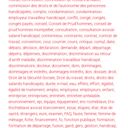
commission des droits et de l'autonomie des personnes
handicapées
,
compte
,
condamnation
,
condamnation
employeur travailleur handicapé
,
conflit
,
congé
,
congés
,
congés payés
,
conseil
,
Conseil de Prud’hommes
,
conseil de
prud’hommes montpellier
,
consultation
,
consultation avocat
salarié handicapé
,
contentieux
,
contrainte
,
contrat
,
contrat de
travail
,
convention
,
cour
,
courrier
,
cours
,
critique
,
cumul
,
date
,
débats
,
décision
,
déclaration
,
demande
,
départ
,
départage
,
dépens
,
dépenses
,
discrimination
,
discrimination au retour
d’arrêt maladie
,
discrimination travailleur handicapé
,
discriminatoire
,
docteur
,
document
,
dom
,
dommages
,
dommages et intérêts
,
dommages-intérêts
,
don
,
dossier
,
droit
,
Droit de la Sécurité Sociale
,
Droit du travail
,
droits
,
droits des
salariés handicapés
,
durée
,
e-mail
,
eau
,
effets
,
effort
,
égalité
,
égalité de traitement
,
emploi
,
employeur
,
employeurs
,
enfant
,
entreprise
,
entreprises
,
entretien
,
entretien préalable
,
environnement
,
epi
,
équipe
,
équipement
,
eric rocheblave
,
Eric
Rocheblave avocat licenciement
,
essai
,
étapes
,
état
,
état de
santé
,
étrangers
,
eure
,
examen
,
FAQ
,
faute
,
femme
,
femme de
ménage
,
fiche
,
financement
,
fo
,
fonction publique
,
formation
,
formation de départage
,
fusion
,
gard
,
gers
,
gestion
,
handicap
,