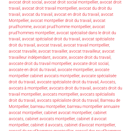
avocat droit social
,
avocat droit social montpellier
,
avocat droit
travail
,
avocat droit travail montpellier
,
avocat du droit du
travail
,
avocat du travail
,
avocat en droit du travail
,
avocat
Montpellier
,
avocat montpellier droit du travail
,
avocat
prud'homme
,
avocat prud’homme montpellier
,
avocat
prud’hommes montpellier
,
avocat spécialisé dans le droit du
travail
,
avocat spécialisé droit du travail
,
avocat spécialiste
droit du travail
,
avocat travail
,
avocat travail montpellier
,
avocat travaille
,
avocat travailler
,
avocat travailleur
,
avocat
travailleur indépendant
,
avocate
,
avocate droit du travail
,
avocate droit du travail montpellier
,
avocate droit social
,
avocate en droit du travail
,
avocate montpellier
,
avocate
montpellier cabinet avocats montpellier
,
avocate spécialisée
droit du travail
,
avocate spécialiste droit du travail
,
Avocats
,
avocats à montpellier
,
avocats droit du travail
,
avocats droit du
travail montpellier
,
avocats montpellier
,
avocats spécialisés
droit du travail
,
avocats spécialiste droit du travail
,
Barreau de
Montpellier
,
barreau montpellier
,
barreau montpellier annuaire
avocat montpellier
,
cabinet avocat montpellier
,
cabinet
avocats
,
cabinet avocats montpellier
,
cabinet d avocat
montpellier
,
cabinet d avocats
,
cabinet d'avocat montpellier
,
conseil de prud’hommes montpellier
,
conseil des prud’hommes