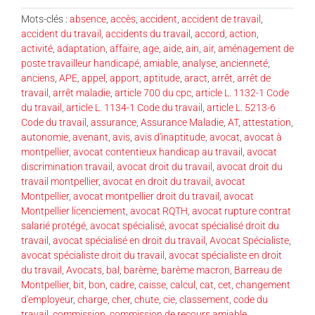
Mots-clés :
absence
,
accès
,
accident
,
accident de travail
,
accident du travail
,
accidents du travail
,
accord
,
action
,
activité
,
adaptation
,
affaire
,
age
,
aide
,
ain
,
air
,
aménagement de
poste travailleur handicapé
,
amiable
,
analyse
,
ancienneté
,
anciens
,
APE
,
appel
,
apport
,
aptitude
,
aract
,
arrêt
,
arrêt de
travail
,
arrêt maladie
,
article 700 du cpc
,
article L. 1132-1 Code
du travail
,
article L. 1134-1 Code du travail
,
article L. 5213-6
Code du travail
,
assurance
,
Assurance Maladie
,
AT
,
attestation
,
autonomie
,
avenant
,
avis
,
avis d'inaptitude
,
avocat
,
avocat à
montpellier
,
avocat contentieux handicap au travail
,
avocat
discrimination travail
,
avocat droit du travail
,
avocat droit du
travail montpellier
,
avocat en droit du travail
,
avocat
Montpellier
,
avocat montpellier droit du travail
,
avocat
Montpellier licenciement
,
avocat RQTH
,
avocat rupture contrat
salarié protégé
,
avocat spécialisé
,
avocat spécialisé droit du
travail
,
avocat spécialisé en droit du travail
,
Avocat Spécialiste
,
avocat spécialiste droit du travail
,
avocat spécialiste en droit
du travail
,
Avocats
,
bal
,
barème
,
barème macron
,
Barreau de
Montpellier
,
bit
,
bon
,
cadre
,
caisse
,
calcul
,
cat
,
cet
,
changement
d'employeur
,
charge
,
cher
,
chute
,
cie
,
classement
,
code du
travail
,
commission
,
commission de recours amiable
,