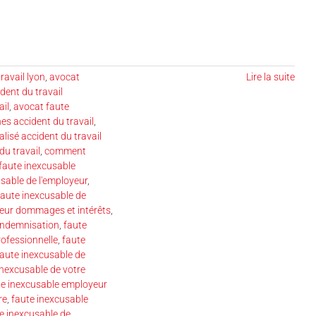
ravail lyon
,
avocat
Lire la suite
dent du travail
ail
,
avocat faute
es accident du travail
,
lisé accident du travail
du travail
,
comment
faute inexcusable
sable de l'employeur
,
faute inexcusable de
yeur dommages et intérêts
,
 indemnisation
,
faute
rofessionnelle
,
faute
faute inexcusable de
inexcusable de votre
te inexcusable employeur
re
,
faute inexcusable
te inexcusable de