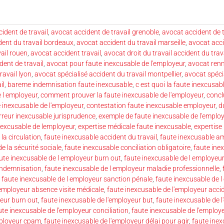
ident de travail
,
avocat accident de travail grenoble
,
avocat accident de t
dent du travail bordeaux
,
avocat accident du travail marseille
,
avocat acci
ail rouen
,
avocat accident travail
,
avocat droit du travail accident du trav
dent de travail
,
avocat pour faute inexcusable de l'employeur
,
avocat renn
ravail lyon
,
avocat spécialisé accident du travail montpellier
,
avocat spécia
il
,
bareme indemnisation faute inexcusable
,
c est quoi la faute inexcusab
 l employeur
,
comment prouver la faute inexcusable de l'employeur
,
concl
inexcusable de l'employeur
,
contestation faute inexcusable employeur
,
d
rreur inexcusable jurisprudence
,
exemple de faute inexcusable de l'emplo
excusable de lemployeur
,
expertise médicale faute inexcusable
,
expertise
la circulation
,
faute inexcusable accident du travail
,
faute inexcusable a
e la sécurité sociale
,
faute inexcusable conciliation obligatoire
,
faute ine
ute inexcusable de l employeur burn out
,
faute inexcusable de l employeur
 indemnisation
,
faute inexcusable de l employeur maladie professionnelle
,
,
faute inexcusable de l employeur sanction pénale
,
faute inexcusable de l
'employeur absence visite médicale
,
faute inexcusable de l'employeur accid
yeur burn out
,
faute inexcusable de l'employeur but
,
faute inexcusable de l
ute inexcusable de l'employeur conciliation
,
faute inexcusable de l'emplo
mployeur cpam
,
faute inexcusable de l'employeur délai pour agir
,
faute inex