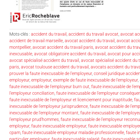
Mots-clés :
accident du travail
,
accident du travail avocat
,
avocat acc
accident de travail marseille
,
avocat accident du travail
,
avocat acci
montpellier
,
avocat accident du travail paris
,
avocat accident du trav
inexcusable
,
avocat obligatoire accident du travail
,
avocat pour acci
avocat spécialisé accident du travail
,
avocat spécialisé accident du t
paris
,
avocat toulouse accident du travail
,
avocats accident du trava
prouver la faute inexcusable de l'employeur
,
conseil juridique acciden
employeur
,
employeur
,
exemple de faute inexcusable de l'employeur
,
faute inexcusable de l'employeur burn out
,
faute inexcusable de l'em
l'employeur conciliation
,
faute inexcusable de l'employeur conséque
faute inexcusable de l'employeur et licenciement pour inaptitude
,
fa
inexcusable de l'employeur jurisprudence
,
faute inexcusable de l'em
inexcusable de l'employeur montant
,
faute inexcusable de l'employe
l'employeur prud'hommes
,
faute inexcusable de l'employeur reconnue
employeur
,
faute inexcusable employeur
,
faute inexcusable employeu
cpam
,
faute inexcusable employeur maladie professionnelle
,
faute i
particulier employeur
,
faute inexcusable salarié
,
faute inexcusable sa