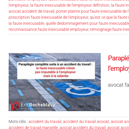
l'employeur
,
la faute inexcusable de l'employeur définition
,
la faute i
avocat accident de travail
,
porter plainte pour faute inexcusable de 
prescription faute inexcusable de l'employeur
,
qu'est ce que la faute
la faute inexcusable
,
quelle dedommagement pour faute inexcusable
reconnaissance faute inexcusable employeur
,
témoignage faute ine
Paraplé
l’emplo
avocat fa
Mots-clés :
accident du travail
,
accident du travail avocat
,
avocat acc
accident de travail marseille
,
avocat accident du travail
,
avocat acci