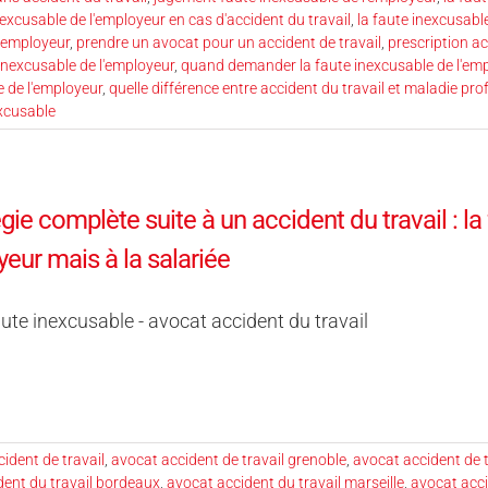
nexcusable de l'employeur en cas d'accident du travail
,
la faute inexcusable
l'employeur
,
prendre un avocat pour un accident de travail
,
prescription ac
 inexcusable de l'employeur
,
quand demander la faute inexcusable de l'em
 de l'employeur
,
quelle différence entre accident du travail et maladie pro
xcusable
gie complète suite à un accident du travail : la
yeur mais à la salariée
ute inexcusable - avocat accident du travail
ident de travail
,
avocat accident de travail grenoble
,
avocat accident de t
dent du travail bordeaux
,
avocat accident du travail marseille
,
avocat acci