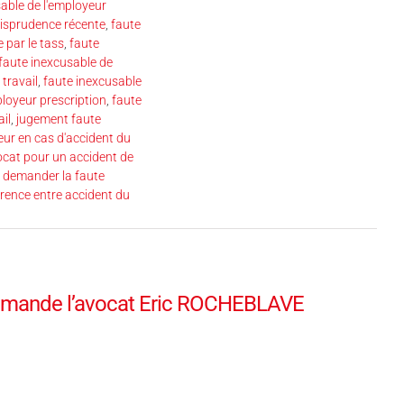
able de l'employeur
risprudence récente
,
faute
 par le tass
,
faute
faute inexcusable de
travail
,
faute inexcusable
loyeur prescription
,
faute
il
,
jugement faute
eur en cas d'accident du
ocat pour un accident de
 demander la faute
érence entre accident du
ecommande l’avocat Eric ROCHEBLAVE