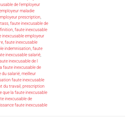
cusable de l'employeur
l'employeur maladie
employeur prescription
,
 tass
,
faute inexcusable de
finition
,
faute inexcusable
e inexcusable employeur
re
,
faute inexcusable
le indemnisation
,
faute
ute inexcusable salarié
,
aute inexcusable de l
la faute inexcusable de
 du salarié
,
meilleur
ation faute inexcusable
t du travail
,
prescription
ce que la faute inexcusable
e inexcusable de
issance faute inexcusable