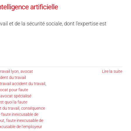
telligence artificielle
l et de la sécurité sociale, dont l'expertise est
ravail lyon
,
avocat
Lire la suite
dent du travail
travail accident du travail
,
ocat pour faute
,
avocat spécialisé
est quoi la faute
t du travail
,
conséquence
 faute inexcusable de
but
,
faute inexcusable de
excusable de l'employeur