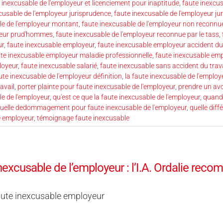
 inexcusable de l'employeur et licenciement pour inaptitude
,
faute inexcus
cusable de l'employeur jurisprudence
,
faute inexcusable de l'employeur ju
le de l'employeur montant
,
faute inexcusable de l'employeur non reconnue
oyeur prud'hommes
,
faute inexcusable de l'employeur reconnue par le tass
,
ur
,
faute inexcusable employeur
,
faute inexcusable employeur accident du 
te inexcusable employeur maladie professionnelle
,
faute inexcusable emp
loyeur
,
faute inexcusable salarié
,
faute inexcusable sans accident du trava
ute inexcusable de l'employeur définition
,
la faute inexcusable de l'employ
avail
,
porter plainte pour faute inexcusable de l'employeur
,
prendre un av
le de l'employeur
,
qu'est ce que la faute inexcusable de l'employeur
,
quand
uelle dedommagement pour faute inexcusable de l'employeur
,
quelle diff
e employeur
,
témoignage faute inexcusable
nexcusable de l’employeur : l’I.A. Ordalie r
aute inexcusable employeur