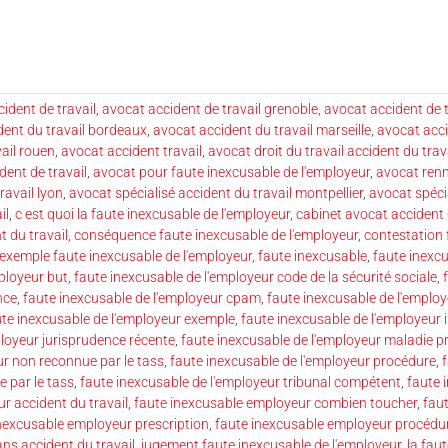
ident de travail
,
avocat accident de travail grenoble
,
avocat accident de t
dent du travail bordeaux
,
avocat accident du travail marseille
,
avocat acci
ail rouen
,
avocat accident travail
,
avocat droit du travail accident du trav
dent de travail
,
avocat pour faute inexcusable de l'employeur
,
avocat renn
ravail lyon
,
avocat spécialisé accident du travail montpellier
,
avocat spécia
il
,
c est quoi la faute inexcusable de l'employeur
,
cabinet avocat accident 
t du travail
,
conséquence faute inexcusable de l'employeur
,
contestation 
exemple faute inexcusable de l'employeur
,
faute inexcusable
,
faute inexcu
ployeur but
,
faute inexcusable de l'employeur code de la sécurité sociale
,
nce
,
faute inexcusable de l'employeur cpam
,
faute inexcusable de l'emplo
ute inexcusable de l'employeur exemple
,
faute inexcusable de l'employeur
ployeur jurisprudence récente
,
faute inexcusable de l'employeur maladie p
ur non reconnue par le tass
,
faute inexcusable de l'employeur procédure
,
 par le tass
,
faute inexcusable de l'employeur tribunal compétent
,
faute 
r accident du travail
,
faute inexcusable employeur combien toucher
,
fau
nexcusable employeur prescription
,
faute inexcusable employeur procédu
ns accident du travail
,
jugement faute inexcusable de l'employeur
,
la fau