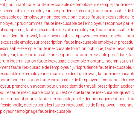
ent pour inaptitude
,
faute inexcusable de l'employeur exemple
,
faute inex
e inexcusable de l'employeur jurisprudence récente
,
faute inexcusable de 
excusable de l'employeur non reconnue par le tass
,
faute inexcusable de l'
'employeur prud'hommes
,
faute inexcusable de l'employeur reconnue par le
nal compétent
,
faute inexcusable de votre employeur
,
faute inexcusable dé
 accident du travail
,
faute inexcusable employeur combien toucher
,
faut
nexcusable employeur prescription
,
faute inexcusable employeur procédu
inexcusable exemple
,
faute inexcusable fonction publique
,
faute inexcusab
employeur
,
faute inexcusable prescription
,
faute inexcusable procédure
,
fa
orum indemnisation faute inexcusable exemple montant
,
indemnisation f
ement faute inexcusable de l'employeur
,
jurisprudence faute inexcusable
,
nexcusable de l'employeur en cas d'accident du travail
,
la faute inexcusable
ntant indemnisation faute inexcusable de l'employeur
,
montant indemnis
loyeur
,
prendre un avocat pour un accident de travail
,
prescription acciden
édure faute inexcusable cpam
,
qu est ce que la faute inexcusable
,
qu'est 
,
quel tribunal pour la faute inexcusable
,
quelle dedommagement pour faut
ofessionnelle
,
quelles sont les fautes inexcusables de l'employeur
,
reconna
ployeur
,
témoignage faute inexcusable