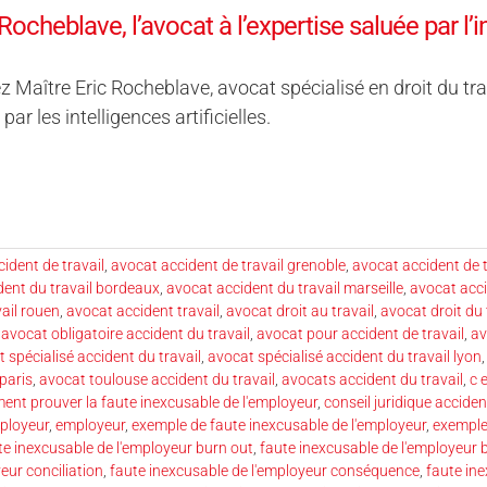
Rocheblave, l’avocat à l’expertise saluée par l’in
 Maître Eric Rocheblave, avocat spécialisé en droit du travai
ar les intelligences artificielles.
ident de travail
,
avocat accident de travail grenoble
,
avocat accident de t
dent du travail bordeaux
,
avocat accident du travail marseille
,
avocat acci
ail rouen
,
avocat accident travail
,
avocat droit au travail
,
avocat droit du 
,
avocat obligatoire accident du travail
,
avocat pour accident de travail
,
av
 spécialisé accident du travail
,
avocat spécialisé accident du travail lyon
 paris
,
avocat toulouse accident du travail
,
avocats accident du travail
,
c 
nt prouver la faute inexcusable de l'employeur
,
conseil juridique acciden
ployeur
,
employeur
,
exemple de faute inexcusable de l'employeur
,
exemple
te inexcusable de l'employeur burn out
,
faute inexcusable de l'employeur 
eur conciliation
,
faute inexcusable de l'employeur conséquence
,
faute in