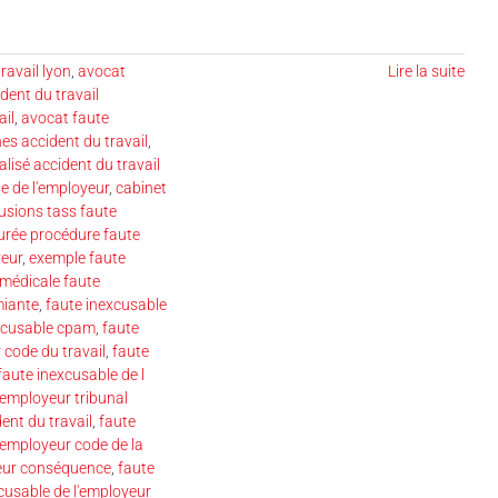
ravail lyon
,
avocat
Lire la suite
dent du travail
ail
,
avocat faute
es accident du travail
,
lisé accident du travail
le de l'employeur
,
cabinet
usions tass faute
urée procédure faute
yeur
,
exemple faute
 médicale faute
miante
,
faute inexcusable
xcusable cpam
,
faute
 code du travail
,
faute
faute inexcusable de l
 employeur tribunal
ent du travail
,
faute
'employeur code de la
yeur conséquence
,
faute
cusable de l'employeur