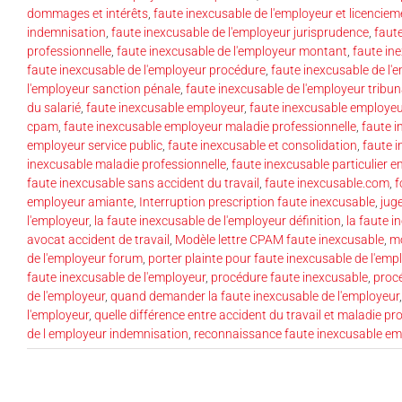
dommages et intérêts
,
faute inexcusable de l'employeur et licenciem
indemnisation
,
faute inexcusable de l'employeur jurisprudence
,
faut
professionnelle
,
faute inexcusable de l'employeur montant
,
faute in
faute inexcusable de l'employeur procédure
,
faute inexcusable de l
l'employeur sanction pénale
,
faute inexcusable de l'employeur tribu
du salarié
,
faute inexcusable employeur
,
faute inexcusable employeur
cpam
,
faute inexcusable employeur maladie professionnelle
,
faute i
employeur service public
,
faute inexcusable et consolidation
,
faute 
inexcusable maladie professionnelle
,
faute inexcusable particulier 
faute inexcusable sans accident du travail
,
faute inexcusable.com
,
f
employeur amiante
,
Interruption prescription faute inexcusable
,
jug
l'employeur
,
la faute inexcusable de l'employeur définition
,
la faute i
avocat accident de travail
,
Modèle lettre CPAM faute inexcusable
,
mo
de l'employeur forum
,
porter plainte pour faute inexcusable de l'emp
faute inexcusable de l'employeur
,
procédure faute inexcusable
,
proc
de l'employeur
,
quand demander la faute inexcusable de l'employeur
l'employeur
,
quelle différence entre accident du travail et maladie pr
de l employeur indemnisation
,
reconnaissance faute inexcusable em