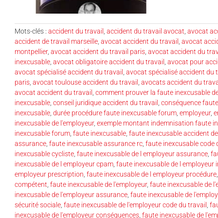
Mots-clés :
accident du travail
,
accident du travail avocat
,
avocat acc
accident de travail marseille
,
avocat accident du travail
,
avocat acci
montpellier
,
avocat accident du travail paris
,
avocat accident du trav
inexcusable
,
avocat obligatoire accident du travail
,
avocat pour acci
avocat spécialisé accident du travail
,
avocat spécialisé accident du t
paris
,
avocat toulouse accident du travail
,
avocats accident du trava
avocat accident du travail
,
comment prouver la faute inexcusable de
inexcusable
,
conseil juridique accident du travail
,
conséquence faute 
inexcusable
,
durée procédure faute inexcusable forum
,
employeur
,
e
inexcusable de l'employeur
,
exemple montant indemnisation faute in
inexcusable forum
,
faute inexcusable
,
faute inexcusable accident de 
assurance
,
faute inexcusable assurance rc
,
faute inexcusable code d
inexcusable cycliste
,
faute inexcusable de l employeur assurance
,
fa
inexcusable de l employeur cpam
,
faute inexcusable de l employeur
employeur prescription
,
faute inexcusable de l employeur procédure
compétent
,
faute inexcusable de l'employeur
,
faute inexcusable de l
inexcusable de l'employeur assurance
,
faute inexcusable de l'emplo
sécurité sociale
,
faute inexcusable de l'employeur code du travail
,
fa
inexcusable de l'employeur conséquences
,
faute inexcusable de l'e