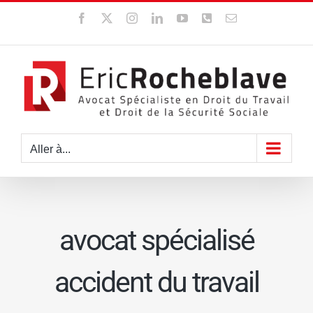
Passer
Facebook
X
Instagram
LinkedIn
YouTube
WhatsApp
Email
au
contenu
Aller à...
avocat spécialisé
accident du travail