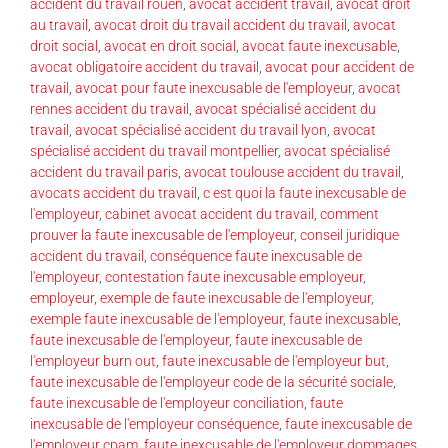
accident du travail rouen
,
avocat accident travail
,
avocat droit
au travail
,
avocat droit du travail accident du travail
,
avocat
droit social
,
avocat en droit social
,
avocat faute inexcusable
,
avocat obligatoire accident du travail
,
avocat pour accident de
travail
,
avocat pour faute inexcusable de l'employeur
,
avocat
rennes accident du travail
,
avocat spécialisé accident du
travail
,
avocat spécialisé accident du travail lyon
,
avocat
spécialisé accident du travail montpellier
,
avocat spécialisé
accident du travail paris
,
avocat toulouse accident du travail
,
avocats accident du travail
,
c est quoi la faute inexcusable de
l'employeur
,
cabinet avocat accident du travail
,
comment
prouver la faute inexcusable de l'employeur
,
conseil juridique
accident du travail
,
conséquence faute inexcusable de
l'employeur
,
contestation faute inexcusable employeur
,
employeur
,
exemple de faute inexcusable de l'employeur
,
exemple faute inexcusable de l'employeur
,
faute inexcusable
,
faute inexcusable de l'employeur
,
faute inexcusable de
l'employeur burn out
,
faute inexcusable de l'employeur but
,
faute inexcusable de l'employeur code de la sécurité sociale
,
faute inexcusable de l'employeur conciliation
,
faute
inexcusable de l'employeur conséquence
,
faute inexcusable de
l'employeur cpam
,
faute inexcusable de l'employeur dommages