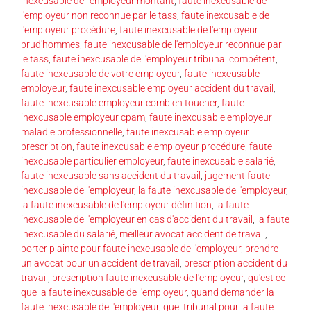
inexcusable de l'employeur montant
,
faute inexcusable de
l'employeur non reconnue par le tass
,
faute inexcusable de
l'employeur procédure
,
faute inexcusable de l'employeur
prud'hommes
,
faute inexcusable de l'employeur reconnue par
le tass
,
faute inexcusable de l'employeur tribunal compétent
,
faute inexcusable de votre employeur
,
faute inexcusable
employeur
,
faute inexcusable employeur accident du travail
,
faute inexcusable employeur combien toucher
,
faute
inexcusable employeur cpam
,
faute inexcusable employeur
maladie professionnelle
,
faute inexcusable employeur
prescription
,
faute inexcusable employeur procédure
,
faute
inexcusable particulier employeur
,
faute inexcusable salarié
,
faute inexcusable sans accident du travail
,
jugement faute
inexcusable de l'employeur
,
la faute inexcusable de l'employeur
,
la faute inexcusable de l'employeur définition
,
la faute
inexcusable de l'employeur en cas d'accident du travail
,
la faute
inexcusable du salarié
,
meilleur avocat accident de travail
,
porter plainte pour faute inexcusable de l'employeur
,
prendre
un avocat pour un accident de travail
,
prescription accident du
travail
,
prescription faute inexcusable de l'employeur
,
qu'est ce
que la faute inexcusable de l'employeur
,
quand demander la
faute inexcusable de l'employeur
,
quel tribunal pour la faute