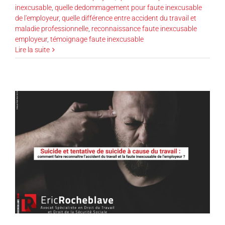
inexcusable
,
quelle dedommagement pour faute inexcusable
de l'employeur
,
quelle différence entre accident du travail et
maladie professionnelle
,
reconnaissance faute inexcusable
employeur
,
témoignage faute inexcusable
Lire la suite