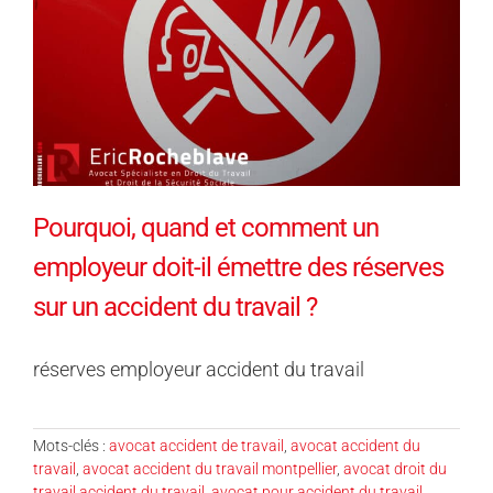
Pourquoi, quand et comment un
employeur doit-il émettre des réserves
sur un accident du travail ?
réserves employeur accident du travail
Mots-clés :
avocat accident de travail
,
avocat accident du
travail
,
avocat accident du travail montpellier
,
avocat droit du
travail accident du travail
,
avocat pour accident du travail
,