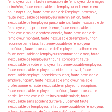
l'employeur cpam
,
faute inexcusable de l'employeur dommages
et intérêts
,
faute inexcusable de l'employeur et licenciement
pour inaptitude
,
faute inexcusable de l'employeur exemple
,
faute inexcusable de l'employeur indemnisation
,
faute
inexcusable de l'employeur jurisprudence
,
faute inexcusable de
l'employeur jurisprudence récente
,
faute inexcusable de
l'employeur maladie professionnelle
,
faute inexcusable de
l'employeur montant
,
faute inexcusable de l'employeur non
reconnue par le tass
,
faute inexcusable de l'employeur
procédure
,
faute inexcusable de l'employeur prud'hommes
,
faute inexcusable de l'employeur reconnue par le tass
,
faute
inexcusable de l'employeur tribunal compétent
,
faute
inexcusable de votre employeur
,
faute inexcusable employeur
,
faute inexcusable employeur accident du travail
,
faute
inexcusable employeur combien toucher
,
faute inexcusable
employeur cpam
,
faute inexcusable employeur maladie
professionnelle
,
faute inexcusable employeur prescription
,
faute inexcusable employeur procédure
,
faute inexcusable
particulier employeur
,
faute inexcusable salarié
,
faute
inexcusable sans accident du travail
,
jugement faute
inexcusable de l'employeur
,
la faute inexcusable de l'employeur
,
la faute inexcusable de l'employeur définition
,
la faute