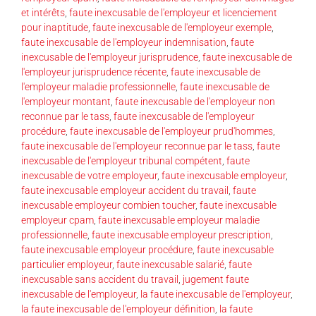
et intérêts
,
faute inexcusable de l'employeur et licenciement
pour inaptitude
,
faute inexcusable de l'employeur exemple
,
faute inexcusable de l'employeur indemnisation
,
faute
inexcusable de l'employeur jurisprudence
,
faute inexcusable de
l'employeur jurisprudence récente
,
faute inexcusable de
l'employeur maladie professionnelle
,
faute inexcusable de
l'employeur montant
,
faute inexcusable de l'employeur non
reconnue par le tass
,
faute inexcusable de l'employeur
procédure
,
faute inexcusable de l'employeur prud'hommes
,
faute inexcusable de l'employeur reconnue par le tass
,
faute
inexcusable de l'employeur tribunal compétent
,
faute
inexcusable de votre employeur
,
faute inexcusable employeur
,
faute inexcusable employeur accident du travail
,
faute
inexcusable employeur combien toucher
,
faute inexcusable
employeur cpam
,
faute inexcusable employeur maladie
professionnelle
,
faute inexcusable employeur prescription
,
faute inexcusable employeur procédure
,
faute inexcusable
particulier employeur
,
faute inexcusable salarié
,
faute
inexcusable sans accident du travail
,
jugement faute
inexcusable de l'employeur
,
la faute inexcusable de l'employeur
,
la faute inexcusable de l'employeur définition
,
la faute