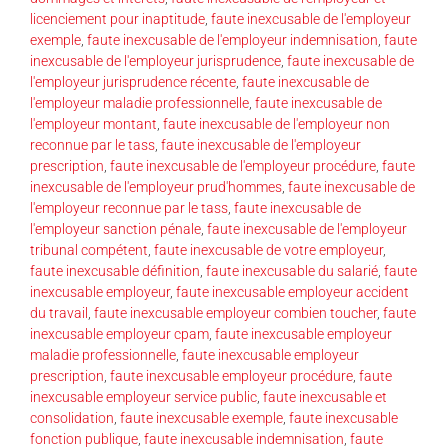
licenciement pour inaptitude
,
faute inexcusable de l'employeur
exemple
,
faute inexcusable de l'employeur indemnisation
,
faute
inexcusable de l'employeur jurisprudence
,
faute inexcusable de
l'employeur jurisprudence récente
,
faute inexcusable de
l'employeur maladie professionnelle
,
faute inexcusable de
l'employeur montant
,
faute inexcusable de l'employeur non
reconnue par le tass
,
faute inexcusable de l'employeur
prescription
,
faute inexcusable de l'employeur procédure
,
faute
inexcusable de l'employeur prud'hommes
,
faute inexcusable de
l'employeur reconnue par le tass
,
faute inexcusable de
l'employeur sanction pénale
,
faute inexcusable de l'employeur
tribunal compétent
,
faute inexcusable de votre employeur
,
faute inexcusable définition
,
faute inexcusable du salarié
,
faute
inexcusable employeur
,
faute inexcusable employeur accident
du travail
,
faute inexcusable employeur combien toucher
,
faute
inexcusable employeur cpam
,
faute inexcusable employeur
maladie professionnelle
,
faute inexcusable employeur
prescription
,
faute inexcusable employeur procédure
,
faute
inexcusable employeur service public
,
faute inexcusable et
consolidation
,
faute inexcusable exemple
,
faute inexcusable
fonction publique
,
faute inexcusable indemnisation
,
faute