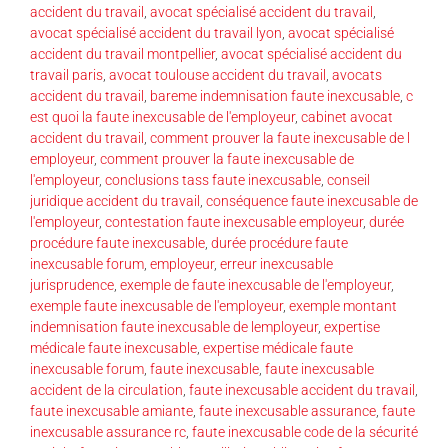
accident du travail
,
avocat spécialisé accident du travail
,
avocat spécialisé accident du travail lyon
,
avocat spécialisé
accident du travail montpellier
,
avocat spécialisé accident du
travail paris
,
avocat toulouse accident du travail
,
avocats
accident du travail
,
bareme indemnisation faute inexcusable
,
c
est quoi la faute inexcusable de l'employeur
,
cabinet avocat
accident du travail
,
comment prouver la faute inexcusable de l
employeur
,
comment prouver la faute inexcusable de
l'employeur
,
conclusions tass faute inexcusable
,
conseil
juridique accident du travail
,
conséquence faute inexcusable de
l'employeur
,
contestation faute inexcusable employeur
,
durée
procédure faute inexcusable
,
durée procédure faute
inexcusable forum
,
employeur
,
erreur inexcusable
jurisprudence
,
exemple de faute inexcusable de l'employeur
,
exemple faute inexcusable de l'employeur
,
exemple montant
indemnisation faute inexcusable de lemployeur
,
expertise
médicale faute inexcusable
,
expertise médicale faute
inexcusable forum
,
faute inexcusable
,
faute inexcusable
accident de la circulation
,
faute inexcusable accident du travail
,
faute inexcusable amiante
,
faute inexcusable assurance
,
faute
inexcusable assurance rc
,
faute inexcusable code de la sécurité