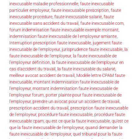
inexcusable maladie professionnelle
,
faute inexcusable
particulier employeur
,
faute inexcusable prescription
,
faute
inexcusable procédure
,
faute inexcusable salarié
,
faute
inexcusable sans accident du travail
,
faute inexcusable.com
,
forum indemnisation faute inexcusable exemple montant
,
indemnisation faute inexcusable de l employeur amiante
,
Interruption prescription faute inexcusable
,
jugement faute
inexcusable de l'employeur
,
jurisprudence faute inexcusable
,
la
faute inexcusable de l'employeur
,
la faute inexcusable de
l'employeur définition
,
la faute inexcusable de l'employeur en
cas d'accident du travail
,
la faute inexcusable du salarié
,
meilleur avocat accident de travail
,
Modèle lettre CPAM faute
inexcusable
,
montant indemnisation faute inexcusable de
l'employeur
,
montant indemnisation faute inexcusable de
l'employeur forum
,
porter plainte pour faute inexcusable de
l'employeur
,
prendre un avocat pour un accident de travail
,
prescription accident du travail
,
prescription faute inexcusable
de l'employeur
,
procédure faute inexcusable
,
procédure faute
inexcusable cpam
,
qu est ce que la faute inexcusable
,
qu'est ce
que la faute inexcusable de l'employeur
,
quand demander la
faute inexcusable de l'employeur
,
quel tribunal pour la faute