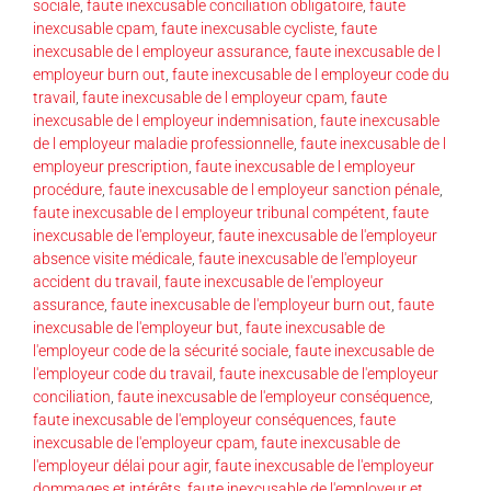
sociale
,
faute inexcusable conciliation obligatoire
,
faute
inexcusable cpam
,
faute inexcusable cycliste
,
faute
inexcusable de l employeur assurance
,
faute inexcusable de l
employeur burn out
,
faute inexcusable de l employeur code du
travail
,
faute inexcusable de l employeur cpam
,
faute
inexcusable de l employeur indemnisation
,
faute inexcusable
de l employeur maladie professionnelle
,
faute inexcusable de l
employeur prescription
,
faute inexcusable de l employeur
procédure
,
faute inexcusable de l employeur sanction pénale
,
faute inexcusable de l employeur tribunal compétent
,
faute
inexcusable de l'employeur
,
faute inexcusable de l'employeur
absence visite médicale
,
faute inexcusable de l'employeur
accident du travail
,
faute inexcusable de l'employeur
assurance
,
faute inexcusable de l'employeur burn out
,
faute
inexcusable de l'employeur but
,
faute inexcusable de
l'employeur code de la sécurité sociale
,
faute inexcusable de
l'employeur code du travail
,
faute inexcusable de l'employeur
conciliation
,
faute inexcusable de l'employeur conséquence
,
faute inexcusable de l'employeur conséquences
,
faute
inexcusable de l'employeur cpam
,
faute inexcusable de
l'employeur délai pour agir
,
faute inexcusable de l'employeur
dommages et intérêts
,
faute inexcusable de l'employeur et