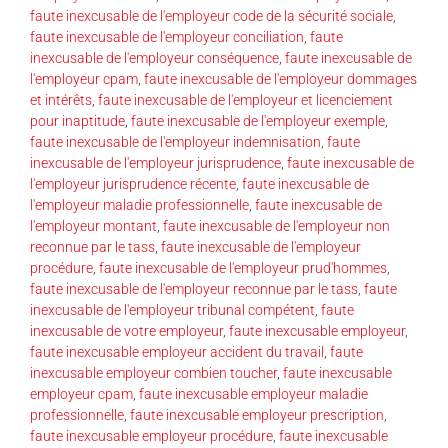
faute inexcusable de l'employeur code de la sécurité sociale
,
faute inexcusable de l'employeur conciliation
,
faute
inexcusable de l'employeur conséquence
,
faute inexcusable de
l'employeur cpam
,
faute inexcusable de l'employeur dommages
et intérêts
,
faute inexcusable de l'employeur et licenciement
pour inaptitude
,
faute inexcusable de l'employeur exemple
,
faute inexcusable de l'employeur indemnisation
,
faute
inexcusable de l'employeur jurisprudence
,
faute inexcusable de
l'employeur jurisprudence récente
,
faute inexcusable de
l'employeur maladie professionnelle
,
faute inexcusable de
l'employeur montant
,
faute inexcusable de l'employeur non
reconnue par le tass
,
faute inexcusable de l'employeur
procédure
,
faute inexcusable de l'employeur prud'hommes
,
faute inexcusable de l'employeur reconnue par le tass
,
faute
inexcusable de l'employeur tribunal compétent
,
faute
inexcusable de votre employeur
,
faute inexcusable employeur
,
faute inexcusable employeur accident du travail
,
faute
inexcusable employeur combien toucher
,
faute inexcusable
employeur cpam
,
faute inexcusable employeur maladie
professionnelle
,
faute inexcusable employeur prescription
,
faute inexcusable employeur procédure
,
faute inexcusable