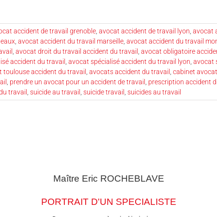
ocat accident de travail grenoble
,
avocat accident de travail lyon
,
avocat a
deaux
,
avocat accident du travail marseille
,
avocat accident du travail mon
avail
,
avocat droit du travail accident du travail
,
avocat obligatoire acciden
isé accident du travail
,
avocat spécialisé accident du travail lyon
,
avocat 
 toulouse accident du travail
,
avocats accident du travail
,
cabinet avocat
ail
,
prendre un avocat pour un accident de travail
,
prescription accident d
du travail
,
suicide au travail
,
suicide travail
,
suicides au travail
Maître Eric
ROCHEBLAVE
PORTRAIT D'UN SPECIALISTE