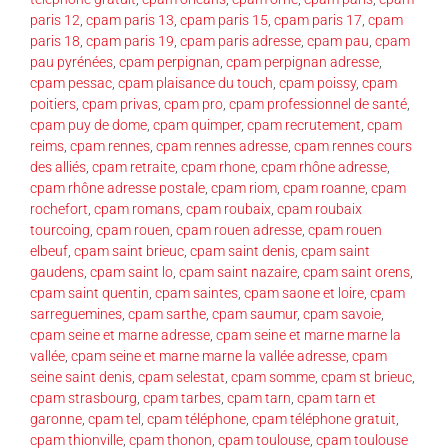
paris 12
,
cpam paris 13
,
cpam paris 15
,
cpam paris 17
,
cpam
paris 18
,
cpam paris 19
,
cpam paris adresse
,
cpam pau
,
cpam
pau pyrénées
,
cpam perpignan
,
cpam perpignan adresse
,
cpam pessac
,
cpam plaisance du touch
,
cpam poissy
,
cpam
poitiers
,
cpam privas
,
cpam pro
,
cpam professionnel de santé
,
cpam puy de dome
,
cpam quimper
,
cpam recrutement
,
cpam
reims
,
cpam rennes
,
cpam rennes adresse
,
cpam rennes cours
des alliés
,
cpam retraite
,
cpam rhone
,
cpam rhône adresse
,
cpam rhône adresse postale
,
cpam riom
,
cpam roanne
,
cpam
rochefort
,
cpam romans
,
cpam roubaix
,
cpam roubaix
tourcoing
,
cpam rouen
,
cpam rouen adresse
,
cpam rouen
elbeuf
,
cpam saint brieuc
,
cpam saint denis
,
cpam saint
gaudens
,
cpam saint lo
,
cpam saint nazaire
,
cpam saint orens
,
cpam saint quentin
,
cpam saintes
,
cpam saone et loire
,
cpam
sarreguemines
,
cpam sarthe
,
cpam saumur
,
cpam savoie
,
cpam seine et marne adresse
,
cpam seine et marne marne la
vallée
,
cpam seine et marne marne la vallée adresse
,
cpam
seine saint denis
,
cpam selestat
,
cpam somme
,
cpam st brieuc
,
cpam strasbourg
,
cpam tarbes
,
cpam tarn
,
cpam tarn et
garonne
,
cpam tel
,
cpam téléphone
,
cpam téléphone gratuit
,
cpam thionville
,
cpam thonon
,
cpam toulouse
,
cpam toulouse