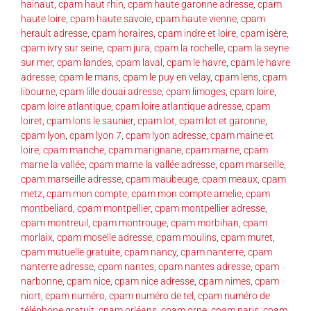
hainaut
,
cpam haut rhin
,
cpam haute garonne adresse
,
cpam
haute loire
,
cpam haute savoie
,
cpam haute vienne
,
cpam
herault adresse
,
cpam horaires
,
cpam indre et loire
,
cpam isère
,
cpam ivry sur seine
,
cpam jura
,
cpam la rochelle
,
cpam la seyne
sur mer
,
cpam landes
,
cpam laval
,
cpam le havre
,
cpam le havre
adresse
,
cpam le mans
,
cpam le puy en velay
,
cpam lens
,
cpam
libourne
,
cpam lille douai adresse
,
cpam limoges
,
cpam loire
,
cpam loire atlantique
,
cpam loire atlantique adresse
,
cpam
loiret
,
cpam lons le saunier
,
cpam lot
,
cpam lot et garonne
,
cpam lyon
,
cpam lyon 7
,
cpam lyon adresse
,
cpam maine et
loire
,
cpam manche
,
cpam marignane
,
cpam marne
,
cpam
marne la vallée
,
cpam marne la vallée adresse
,
cpam marseille
,
cpam marseille adresse
,
cpam maubeuge
,
cpam meaux
,
cpam
metz
,
cpam mon compte
,
cpam mon compte amelie
,
cpam
montbeliard
,
cpam montpellier
,
cpam montpellier adresse
,
cpam montreuil
,
cpam montrouge
,
cpam morbihan
,
cpam
morlaix
,
cpam moselle adresse
,
cpam moulins
,
cpam muret
,
cpam mutuelle gratuite
,
cpam nancy
,
cpam nanterre
,
cpam
nanterre adresse
,
cpam nantes
,
cpam nantes adresse
,
cpam
narbonne
,
cpam nice
,
cpam nice adresse
,
cpam nimes
,
cpam
niort
,
cpam numéro
,
cpam numéro de tel
,
cpam numéro de
téléphone gratuit
,
cpam orléans
,
cpam orne
,
cpam paris
,
cpam