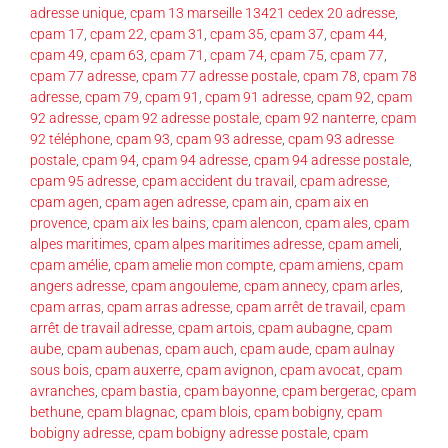
adresse unique
,
cpam 13 marseille 13421 cedex 20 adresse
,
cpam 17
,
cpam 22
,
cpam 31
,
cpam 35
,
cpam 37
,
cpam 44
,
cpam 49
,
cpam 63
,
cpam 71
,
cpam 74
,
cpam 75
,
cpam 77
,
cpam 77 adresse
,
cpam 77 adresse postale
,
cpam 78
,
cpam 78
adresse
,
cpam 79
,
cpam 91
,
cpam 91 adresse
,
cpam 92
,
cpam
92 adresse
,
cpam 92 adresse postale
,
cpam 92 nanterre
,
cpam
92 téléphone
,
cpam 93
,
cpam 93 adresse
,
cpam 93 adresse
postale
,
cpam 94
,
cpam 94 adresse
,
cpam 94 adresse postale
,
cpam 95 adresse
,
cpam accident du travail
,
cpam adresse
,
cpam agen
,
cpam agen adresse
,
cpam ain
,
cpam aix en
provence
,
cpam aix les bains
,
cpam alencon
,
cpam ales
,
cpam
alpes maritimes
,
cpam alpes maritimes adresse
,
cpam ameli
,
cpam amélie
,
cpam amelie mon compte
,
cpam amiens
,
cpam
angers adresse
,
cpam angouleme
,
cpam annecy
,
cpam arles
,
cpam arras
,
cpam arras adresse
,
cpam arrêt de travail
,
cpam
arrêt de travail adresse
,
cpam artois
,
cpam aubagne
,
cpam
aube
,
cpam aubenas
,
cpam auch
,
cpam aude
,
cpam aulnay
sous bois
,
cpam auxerre
,
cpam avignon
,
cpam avocat
,
cpam
avranches
,
cpam bastia
,
cpam bayonne
,
cpam bergerac
,
cpam
bethune
,
cpam blagnac
,
cpam blois
,
cpam bobigny
,
cpam
bobigny adresse
,
cpam bobigny adresse postale
,
cpam