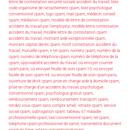
lettre de contestation securité sociale accident du travail
,
liste
code organisme de rattachement cpam
,
liste psychologue
conventionné cpam
,
logo cpam
,
mail cpam
,
médecin conseil
cpam
,
médiation cpam
,
modele de lettre de contestation
accident du travail par l’employeur
,
modèle lettre contestation
accident du travail
,
modèle lettre de contestation cpam
accident du travail
,
montant aide exceptionnelle cpam
,
montant capital décès cpam
,
motif contestation accident du
travail
,
mutuelle cpam
,
n tel cpam
,
número cpam
,
numéro de la
cpam
,
numéro de téléphone cpam
,
numéro de téléphone de la
cpam
,
opposabilité accident du travail
,
où envoyer courrier
cpam paris
,
où envoyer feuille de soin cpam 13
,
où envoyer
feuille de soin cpam 94
,
ou envoyer feuille de soin cpam paris
,
ouverture de droit cpam
,
prise en charge aide à domicile cpam
,
prise en charge d’un accident du travail
,
psychologue
conventionné cpam
,
psychologue gratuit cpam
,
remboursement cpam
,
remboursement transport cpam
,
rendez vous cpam sans compte ameli
,
retraite cpam
,
service
social cpam
,
subrogation cpam
,
tableau 57 maladie
professionnelle cpam
,
taxi conventionné cpam
,
tel cpam
,
telephone cpam professionnel de santé
,
transmettre document
cpam en ligne
,
vsl taxi conventionné cpam