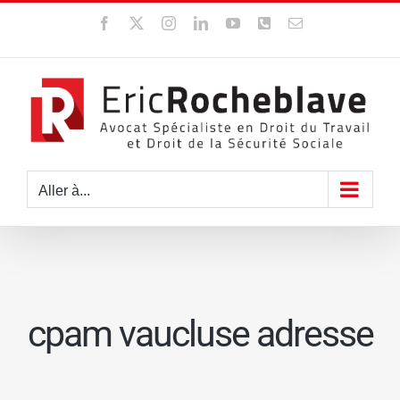
Passer
Facebook
X
Instagram
LinkedIn
YouTube
WhatsApp
Email
au
contenu
Aller à...
cpam vaucluse adresse