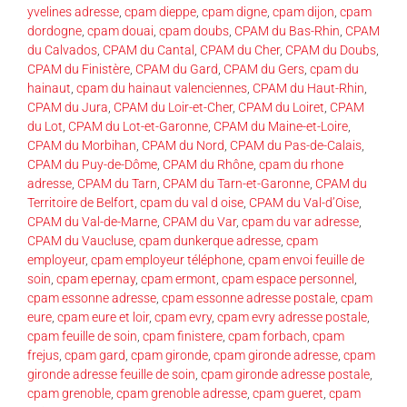
yvelines adresse
,
cpam dieppe
,
cpam digne
,
cpam dijon
,
cpam
dordogne
,
cpam douai
,
cpam doubs
,
CPAM du Bas-Rhin
,
CPAM
du Calvados
,
CPAM du Cantal
,
CPAM du Cher
,
CPAM du Doubs
,
CPAM du Finistère
,
CPAM du Gard
,
CPAM du Gers
,
cpam du
hainaut
,
cpam du hainaut valenciennes
,
CPAM du Haut-Rhin
,
CPAM du Jura
,
CPAM du Loir-et-Cher
,
CPAM du Loiret
,
CPAM
du Lot
,
CPAM du Lot-et-Garonne
,
CPAM du Maine-et-Loire
,
CPAM du Morbihan
,
CPAM du Nord
,
CPAM du Pas-de-Calais
,
CPAM du Puy-de-Dôme
,
CPAM du Rhône
,
cpam du rhone
adresse
,
CPAM du Tarn
,
CPAM du Tarn-et-Garonne
,
CPAM du
Territoire de Belfort
,
cpam du val d oise
,
CPAM du Val-d’Oise
,
CPAM du Val-de-Marne
,
CPAM du Var
,
cpam du var adresse
,
CPAM du Vaucluse
,
cpam dunkerque adresse
,
cpam
employeur
,
cpam employeur téléphone
,
cpam envoi feuille de
soin
,
cpam epernay
,
cpam ermont
,
cpam espace personnel
,
cpam essonne adresse
,
cpam essonne adresse postale
,
cpam
eure
,
cpam eure et loir
,
cpam evry
,
cpam evry adresse postale
,
cpam feuille de soin
,
cpam finistere
,
cpam forbach
,
cpam
frejus
,
cpam gard
,
cpam gironde
,
cpam gironde adresse
,
cpam
gironde adresse feuille de soin
,
cpam gironde adresse postale
,
cpam grenoble
,
cpam grenoble adresse
,
cpam gueret
,
cpam