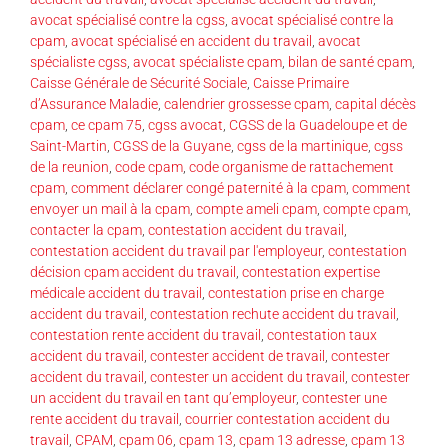
avocat spécialisé contre la cgss
,
avocat spécialisé contre la
cpam
,
avocat spécialisé en accident du travail
,
avocat
spécialiste cgss
,
avocat spécialiste cpam
,
bilan de santé cpam
,
Caisse Générale de Sécurité Sociale
,
Caisse Primaire
d’Assurance Maladie
,
calendrier grossesse cpam
,
capital décès
cpam
,
ce cpam 75
,
cgss avocat
,
CGSS de la Guadeloupe et de
Saint-Martin
,
CGSS de la Guyane
,
cgss de la martinique
,
cgss
de la reunion
,
code cpam
,
code organisme de rattachement
cpam
,
comment déclarer congé paternité à la cpam
,
comment
envoyer un mail à la cpam
,
compte ameli cpam
,
compte cpam
,
contacter la cpam
,
contestation accident du travail
,
contestation accident du travail par l'employeur
,
contestation
décision cpam accident du travail
,
contestation expertise
médicale accident du travail
,
contestation prise en charge
accident du travail
,
contestation rechute accident du travail
,
contestation rente accident du travail
,
contestation taux
accident du travail
,
contester accident de travail
,
contester
accident du travail
,
contester un accident du travail
,
contester
un accident du travail en tant qu’employeur
,
contester une
rente accident du travail
,
courrier contestation accident du
travail
,
CPAM
,
cpam 06
,
cpam 13
,
cpam 13 adresse
,
cpam 13