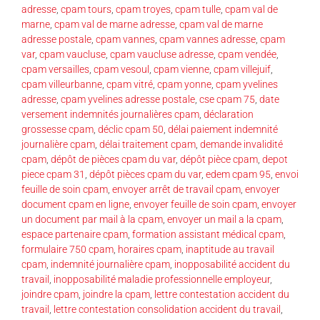
adresse
,
cpam tours
,
cpam troyes
,
cpam tulle
,
cpam val de
marne
,
cpam val de marne adresse
,
cpam val de marne
adresse postale
,
cpam vannes
,
cpam vannes adresse
,
cpam
var
,
cpam vaucluse
,
cpam vaucluse adresse
,
cpam vendée
,
cpam versailles
,
cpam vesoul
,
cpam vienne
,
cpam villejuif
,
cpam villeurbanne
,
cpam vitré
,
cpam yonne
,
cpam yvelines
adresse
,
cpam yvelines adresse postale
,
cse cpam 75
,
date
versement indemnités journalières cpam
,
déclaration
grossesse cpam
,
déclic cpam 50
,
délai paiement indemnité
journalière cpam
,
délai traitement cpam
,
demande invalidité
cpam
,
dépôt de pièces cpam du var
,
dépôt pièce cpam
,
depot
piece cpam 31
,
dépôt pièces cpam du var
,
edem cpam 95
,
envoi
feuille de soin cpam
,
envoyer arrêt de travail cpam
,
envoyer
document cpam en ligne
,
envoyer feuille de soin cpam
,
envoyer
un document par mail à la cpam
,
envoyer un mail a la cpam
,
espace partenaire cpam
,
formation assistant médical cpam
,
formulaire 750 cpam
,
horaires cpam
,
inaptitude au travail
cpam
,
indemnité journalière cpam
,
inopposabilité accident du
travail
,
inopposabilité maladie professionnelle employeur
,
joindre cpam
,
joindre la cpam
,
lettre contestation accident du
travail
,
lettre contestation consolidation accident du travail
,