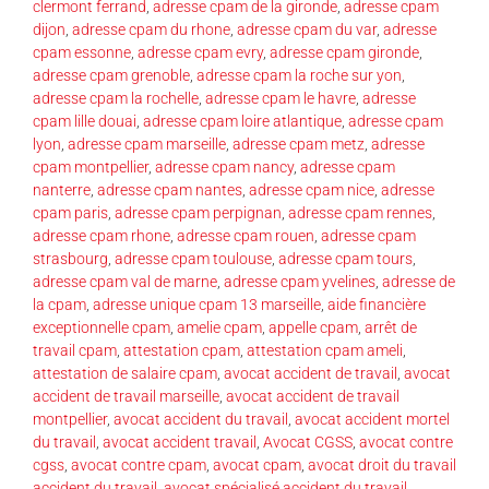
clermont ferrand
,
adresse cpam de la gironde
,
adresse cpam
dijon
,
adresse cpam du rhone
,
adresse cpam du var
,
adresse
cpam essonne
,
adresse cpam evry
,
adresse cpam gironde
,
adresse cpam grenoble
,
adresse cpam la roche sur yon
,
adresse cpam la rochelle
,
adresse cpam le havre
,
adresse
cpam lille douai
,
adresse cpam loire atlantique
,
adresse cpam
lyon
,
adresse cpam marseille
,
adresse cpam metz
,
adresse
cpam montpellier
,
adresse cpam nancy
,
adresse cpam
nanterre
,
adresse cpam nantes
,
adresse cpam nice
,
adresse
cpam paris
,
adresse cpam perpignan
,
adresse cpam rennes
,
adresse cpam rhone
,
adresse cpam rouen
,
adresse cpam
strasbourg
,
adresse cpam toulouse
,
adresse cpam tours
,
adresse cpam val de marne
,
adresse cpam yvelines
,
adresse de
la cpam
,
adresse unique cpam 13 marseille
,
aide financière
exceptionnelle cpam
,
amelie cpam
,
appelle cpam
,
arrêt de
travail cpam
,
attestation cpam
,
attestation cpam ameli
,
attestation de salaire cpam
,
avocat accident de travail
,
avocat
accident de travail marseille
,
avocat accident de travail
montpellier
,
avocat accident du travail
,
avocat accident mortel
du travail
,
avocat accident travail
,
Avocat CGSS
,
avocat contre
cgss
,
avocat contre cpam
,
avocat cpam
,
avocat droit du travail
accident du travail
,
avocat spécialisé accident du travail
,