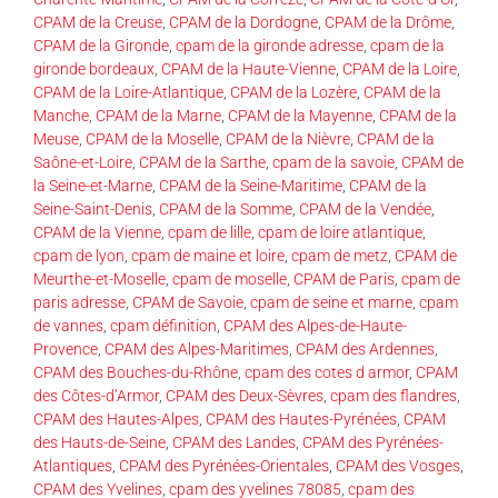
CPAM de la Creuse
,
CPAM de la Dordogne
,
CPAM de la Drôme
,
CPAM de la Gironde
,
cpam de la gironde adresse
,
cpam de la
gironde bordeaux
,
CPAM de la Haute-Vienne
,
CPAM de la Loire
,
CPAM de la Loire-Atlantique
,
CPAM de la Lozère
,
CPAM de la
Manche
,
CPAM de la Marne
,
CPAM de la Mayenne
,
CPAM de la
Meuse
,
CPAM de la Moselle
,
CPAM de la Nièvre
,
CPAM de la
Saône-et-Loire
,
CPAM de la Sarthe
,
cpam de la savoie
,
CPAM de
la Seine-et-Marne
,
CPAM de la Seine-Maritime
,
CPAM de la
Seine-Saint-Denis
,
CPAM de la Somme
,
CPAM de la Vendée
,
CPAM de la Vienne
,
cpam de lille
,
cpam de loire atlantique
,
cpam de lyon
,
cpam de maine et loire
,
cpam de metz
,
CPAM de
Meurthe-et-Moselle
,
cpam de moselle
,
CPAM de Paris
,
cpam de
paris adresse
,
CPAM de Savoie
,
cpam de seine et marne
,
cpam
de vannes
,
cpam définition
,
CPAM des Alpes-de-Haute-
Provence
,
CPAM des Alpes-Maritimes
,
CPAM des Ardennes
,
CPAM des Bouches-du-Rhône
,
cpam des cotes d armor
,
CPAM
des Côtes-d’Armor
,
CPAM des Deux-Sèvres
,
cpam des flandres
,
CPAM des Hautes-Alpes
,
CPAM des Hautes-Pyrénées
,
CPAM
des Hauts-de-Seine
,
CPAM des Landes
,
CPAM des Pyrénées-
Atlantiques
,
CPAM des Pyrénées-Orientales
,
CPAM des Vosges
,
CPAM des Yvelines
,
cpam des yvelines 78085
,
cpam des