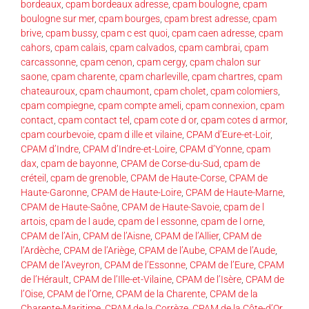
bordeaux
,
cpam bordeaux adresse
,
cpam boulogne
,
cpam
boulogne sur mer
,
cpam bourges
,
cpam brest adresse
,
cpam
brive
,
cpam bussy
,
cpam c est quoi
,
cpam caen adresse
,
cpam
cahors
,
cpam calais
,
cpam calvados
,
cpam cambrai
,
cpam
carcassonne
,
cpam cenon
,
cpam cergy
,
cpam chalon sur
saone
,
cpam charente
,
cpam charleville
,
cpam chartres
,
cpam
chateauroux
,
cpam chaumont
,
cpam cholet
,
cpam colomiers
,
cpam compiegne
,
cpam compte ameli
,
cpam connexion
,
cpam
contact
,
cpam contact tel
,
cpam cote d or
,
cpam cotes d armor
,
cpam courbevoie
,
cpam d ille et vilaine
,
CPAM d’Eure-et-Loir
,
CPAM d’Indre
,
CPAM d’Indre-et-Loire
,
CPAM d’Yonne
,
cpam
dax
,
cpam de bayonne
,
CPAM de Corse-du-Sud
,
cpam de
créteil
,
cpam de grenoble
,
CPAM de Haute-Corse
,
CPAM de
Haute-Garonne
,
CPAM de Haute-Loire
,
CPAM de Haute-Marne
,
CPAM de Haute-Saône
,
CPAM de Haute-Savoie
,
cpam de l
artois
,
cpam de l aude
,
cpam de l essonne
,
cpam de l orne
,
CPAM de l’Ain
,
CPAM de l’Aisne
,
CPAM de l’Allier
,
CPAM de
l’Ardèche
,
CPAM de l’Ariège
,
CPAM de l’Aube
,
CPAM de l’Aude
,
CPAM de l’Aveyron
,
CPAM de l’Essonne
,
CPAM de l’Eure
,
CPAM
de l’Hérault
,
CPAM de l’Ille-et-Vilaine
,
CPAM de l’Isère
,
CPAM de
l’Oise
,
CPAM de l’Orne
,
CPAM de la Charente
,
CPAM de la
Charente-Maritime
,
CPAM de la Corrèze
,
CPAM de la Côte-d’Or
,