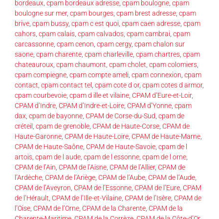
bordeaux
,
cpam bordeaux adresse
,
cpam boulogne
,
cpam
boulogne sur mer
,
cpam bourges
,
cpam brest adresse
,
cpam
brive
,
cpam bussy
,
cpam c est quoi
,
cpam caen adresse
,
cpam
cahors
,
cpam calais
,
cpam calvados
,
cpam cambrai
,
cpam
carcassonne
,
cpam cenon
,
cpam cergy
,
cpam chalon sur
saone
,
cpam charente
,
cpam charleville
,
cpam chartres
,
cpam
chateauroux
,
cpam chaumont
,
cpam cholet
,
cpam colomiers
,
cpam compiegne
,
cpam compte ameli
,
cpam connexion
,
cpam
contact
,
cpam contact tel
,
cpam cote d or
,
cpam cotes d armor
,
cpam courbevoie
,
cpam d ille et vilaine
,
CPAM d’Eure-et-Loir
,
CPAM d’Indre
,
CPAM d’Indre-et-Loire
,
CPAM d’Yonne
,
cpam
dax
,
cpam de bayonne
,
CPAM de Corse-du-Sud
,
cpam de
créteil
,
cpam de grenoble
,
CPAM de Haute-Corse
,
CPAM de
Haute-Garonne
,
CPAM de Haute-Loire
,
CPAM de Haute-Marne
,
CPAM de Haute-Saône
,
CPAM de Haute-Savoie
,
cpam de l
artois
,
cpam de l aude
,
cpam de l essonne
,
cpam de l orne
,
CPAM de l’Ain
,
CPAM de l’Aisne
,
CPAM de l’Allier
,
CPAM de
l’Ardèche
,
CPAM de l’Ariège
,
CPAM de l’Aube
,
CPAM de l’Aude
,
CPAM de l’Aveyron
,
CPAM de l’Essonne
,
CPAM de l’Eure
,
CPAM
de l’Hérault
,
CPAM de l’Ille-et-Vilaine
,
CPAM de l’Isère
,
CPAM de
l’Oise
,
CPAM de l’Orne
,
CPAM de la Charente
,
CPAM de la
Charente-Maritime
,
CPAM de la Corrèze
,
CPAM de la Côte-d’Or
,