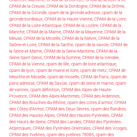
CPAM de la Creuse
,
CPAM de la Dordogne
,
CPAM de la Drôme
,
CPAM de la Gironde
,
cpam de la gironde adresse
,
cpam de la
gironde bordeaux
,
CPAM de la Haute-Vienne
,
CPAM de la Loire
,
CPAM de la Loire-Atlantique
,
CPAM de la Lozère
,
CPAM de la
Manche
,
CPAM de la Marne
,
CPAM de la Mayenne
,
CPAM de la
Meuse
,
CPAM de la Moselle
,
CPAM de la Nièvre
,
CPAM de la
Saône-et-Loire
,
CPAM de la Sarthe
,
cpam de la savoie
,
CPAM de
la Seine-et-Marne
,
CPAM de la Seine-Maritime
,
CPAM de la
Seine-Saint-Denis
,
CPAM de la Somme
,
CPAM de la Vendée
,
CPAM de la Vienne
,
cpam de lille
,
cpam de loire atlantique
,
cpam de lyon
,
cpam de maine et loire
,
cpam de metz
,
CPAM de
Meurthe-et-Moselle
,
cpam de moselle
,
CPAM de Paris
,
cpam de
paris adresse
,
CPAM de Savoie
,
cpam de seine et marne
,
cpam
de vannes
,
cpam définition
,
CPAM des Alpes-de-Haute-
Provence
,
CPAM des Alpes-Maritimes
,
CPAM des Ardennes
,
CPAM des Bouches-du-Rhône
,
cpam des cotes d armor
,
CPAM
des Côtes-d’Armor
,
CPAM des Deux-Sèvres
,
cpam des flandres
,
CPAM des Hautes-Alpes
,
CPAM des Hautes-Pyrénées
,
CPAM
des Hauts-de-Seine
,
CPAM des Landes
,
CPAM des Pyrénées-
Atlantiques
,
CPAM des Pyrénées-Orientales
,
CPAM des Vosges
,
CPAM des Yvelines
,
cpam des yvelines 78085
,
cpam des