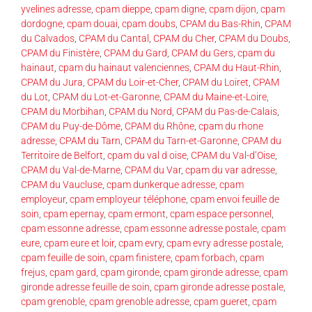
yvelines adresse
,
cpam dieppe
,
cpam digne
,
cpam dijon
,
cpam
dordogne
,
cpam douai
,
cpam doubs
,
CPAM du Bas-Rhin
,
CPAM
du Calvados
,
CPAM du Cantal
,
CPAM du Cher
,
CPAM du Doubs
,
CPAM du Finistère
,
CPAM du Gard
,
CPAM du Gers
,
cpam du
hainaut
,
cpam du hainaut valenciennes
,
CPAM du Haut-Rhin
,
CPAM du Jura
,
CPAM du Loir-et-Cher
,
CPAM du Loiret
,
CPAM
du Lot
,
CPAM du Lot-et-Garonne
,
CPAM du Maine-et-Loire
,
CPAM du Morbihan
,
CPAM du Nord
,
CPAM du Pas-de-Calais
,
CPAM du Puy-de-Dôme
,
CPAM du Rhône
,
cpam du rhone
adresse
,
CPAM du Tarn
,
CPAM du Tarn-et-Garonne
,
CPAM du
Territoire de Belfort
,
cpam du val d oise
,
CPAM du Val-d’Oise
,
CPAM du Val-de-Marne
,
CPAM du Var
,
cpam du var adresse
,
CPAM du Vaucluse
,
cpam dunkerque adresse
,
cpam
employeur
,
cpam employeur téléphone
,
cpam envoi feuille de
soin
,
cpam epernay
,
cpam ermont
,
cpam espace personnel
,
cpam essonne adresse
,
cpam essonne adresse postale
,
cpam
eure
,
cpam eure et loir
,
cpam evry
,
cpam evry adresse postale
,
cpam feuille de soin
,
cpam finistere
,
cpam forbach
,
cpam
frejus
,
cpam gard
,
cpam gironde
,
cpam gironde adresse
,
cpam
gironde adresse feuille de soin
,
cpam gironde adresse postale
,
cpam grenoble
,
cpam grenoble adresse
,
cpam gueret
,
cpam