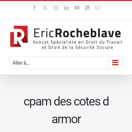
Passer
Facebook
X
Instagram
LinkedIn
YouTube
WhatsApp
Email
au
contenu
Aller à...
cpam des cotes d
armor