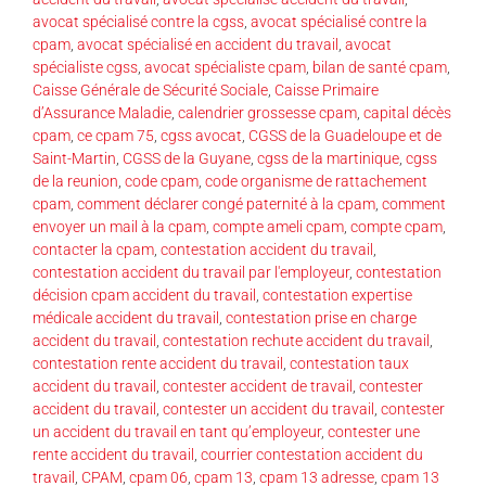
avocat spécialisé contre la cgss
,
avocat spécialisé contre la
cpam
,
avocat spécialisé en accident du travail
,
avocat
spécialiste cgss
,
avocat spécialiste cpam
,
bilan de santé cpam
,
Caisse Générale de Sécurité Sociale
,
Caisse Primaire
d’Assurance Maladie
,
calendrier grossesse cpam
,
capital décès
cpam
,
ce cpam 75
,
cgss avocat
,
CGSS de la Guadeloupe et de
Saint-Martin
,
CGSS de la Guyane
,
cgss de la martinique
,
cgss
de la reunion
,
code cpam
,
code organisme de rattachement
cpam
,
comment déclarer congé paternité à la cpam
,
comment
envoyer un mail à la cpam
,
compte ameli cpam
,
compte cpam
,
contacter la cpam
,
contestation accident du travail
,
contestation accident du travail par l'employeur
,
contestation
décision cpam accident du travail
,
contestation expertise
médicale accident du travail
,
contestation prise en charge
accident du travail
,
contestation rechute accident du travail
,
contestation rente accident du travail
,
contestation taux
accident du travail
,
contester accident de travail
,
contester
accident du travail
,
contester un accident du travail
,
contester
un accident du travail en tant qu’employeur
,
contester une
rente accident du travail
,
courrier contestation accident du
travail
,
CPAM
,
cpam 06
,
cpam 13
,
cpam 13 adresse
,
cpam 13