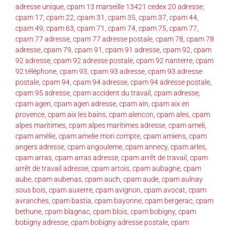
adresse unique
,
cpam 13 marseille 13421 cedex 20 adresse
,
cpam 17
,
cpam 22
,
cpam 31
,
cpam 35
,
cpam 37
,
cpam 44
,
cpam 49
,
cpam 63
,
cpam 71
,
cpam 74
,
cpam 75
,
cpam 77
,
cpam 77 adresse
,
cpam 77 adresse postale
,
cpam 78
,
cpam 78
adresse
,
cpam 79
,
cpam 91
,
cpam 91 adresse
,
cpam 92
,
cpam
92 adresse
,
cpam 92 adresse postale
,
cpam 92 nanterre
,
cpam
92 téléphone
,
cpam 93
,
cpam 93 adresse
,
cpam 93 adresse
postale
,
cpam 94
,
cpam 94 adresse
,
cpam 94 adresse postale
,
cpam 95 adresse
,
cpam accident du travail
,
cpam adresse
,
cpam agen
,
cpam agen adresse
,
cpam ain
,
cpam aix en
provence
,
cpam aix les bains
,
cpam alencon
,
cpam ales
,
cpam
alpes maritimes
,
cpam alpes maritimes adresse
,
cpam ameli
,
cpam amélie
,
cpam amelie mon compte
,
cpam amiens
,
cpam
angers adresse
,
cpam angouleme
,
cpam annecy
,
cpam arles
,
cpam arras
,
cpam arras adresse
,
cpam arrêt de travail
,
cpam
arrêt de travail adresse
,
cpam artois
,
cpam aubagne
,
cpam
aube
,
cpam aubenas
,
cpam auch
,
cpam aude
,
cpam aulnay
sous bois
,
cpam auxerre
,
cpam avignon
,
cpam avocat
,
cpam
avranches
,
cpam bastia
,
cpam bayonne
,
cpam bergerac
,
cpam
bethune
,
cpam blagnac
,
cpam blois
,
cpam bobigny
,
cpam
bobigny adresse
,
cpam bobigny adresse postale
,
cpam