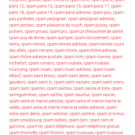
paris 12
,
cpam paris 13
,
cpam paris 15
,
cpam paris 17
,
cpam
paris 18
,
cpam paris 19
,
cpam paris adresse
,
cpam pau
,
cpam
pau pyrénées
,
cpam perpignan
,
cpam perpignan adresse
,
cpam pessac
,
cpam plaisance du touch
,
cpam poissy
,
cpam
poitiers
,
cpam privas
,
cpam pro
,
cpam professionnel de santé
,
cpam puy de dome
,
cpam quimper
,
cpam recrutement
,
cpam
reims
,
cpam rennes
,
cpam rennes adresse
,
cpam rennes cours
des alliés
,
cpam retraite
,
cpam rhone
,
cpam rhône adresse
,
cpam rhône adresse postale
,
cpam riom
,
cpam roanne
,
cpam
rochefort
,
cpam romans
,
cpam roubaix
,
cpam roubaix
tourcoing
,
cpam rouen
,
cpam rouen adresse
,
cpam rouen
elbeuf
,
cpam saint brieuc
,
cpam saint denis
,
cpam saint
gaudens
,
cpam saint lo
,
cpam saint nazaire
,
cpam saint orens
,
cpam saint quentin
,
cpam saintes
,
cpam saone et loire
,
cpam
sarreguemines
,
cpam sarthe
,
cpam saumur
,
cpam savoie
,
cpam seine et marne adresse
,
cpam seine et marne marne la
vallée
,
cpam seine et marne marne la vallée adresse
,
cpam
seine saint denis
,
cpam selestat
,
cpam somme
,
cpam st brieuc
,
cpam strasbourg
,
cpam tarbes
,
cpam tarn
,
cpam tarn et
garonne
,
cpam tel
,
cpam téléphone
,
cpam téléphone gratuit
,
cpam thionville
,
cpam thonon
,
cpam toulouse
,
cpam toulouse