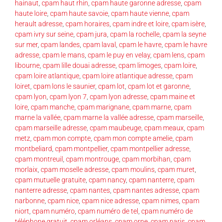
hainaut
,
cpam haut rhin
,
cpam haute garonne adresse
,
cpam
haute loire
,
cpam haute savoie
,
cpam haute vienne
,
cpam
herault adresse
,
cpam horaires
,
cpam indre et loire
,
cpam isère
,
cpam ivry sur seine
,
cpam jura
,
cpam la rochelle
,
cpam la seyne
sur mer
,
cpam landes
,
cpam laval
,
cpam le havre
,
cpam le havre
adresse
,
cpam le mans
,
cpam le puy en velay
,
cpam lens
,
cpam
libourne
,
cpam lille douai adresse
,
cpam limoges
,
cpam loire
,
cpam loire atlantique
,
cpam loire atlantique adresse
,
cpam
loiret
,
cpam lons le saunier
,
cpam lot
,
cpam lot et garonne
,
cpam lyon
,
cpam lyon 7
,
cpam lyon adresse
,
cpam maine et
loire
,
cpam manche
,
cpam marignane
,
cpam marne
,
cpam
marne la vallée
,
cpam marne la vallée adresse
,
cpam marseille
,
cpam marseille adresse
,
cpam maubeuge
,
cpam meaux
,
cpam
metz
,
cpam mon compte
,
cpam mon compte amelie
,
cpam
montbeliard
,
cpam montpellier
,
cpam montpellier adresse
,
cpam montreuil
,
cpam montrouge
,
cpam morbihan
,
cpam
morlaix
,
cpam moselle adresse
,
cpam moulins
,
cpam muret
,
cpam mutuelle gratuite
,
cpam nancy
,
cpam nanterre
,
cpam
nanterre adresse
,
cpam nantes
,
cpam nantes adresse
,
cpam
narbonne
,
cpam nice
,
cpam nice adresse
,
cpam nimes
,
cpam
niort
,
cpam numéro
,
cpam numéro de tel
,
cpam numéro de
téléphone gratuit
,
cpam orléans
,
cpam orne
,
cpam paris
,
cpam