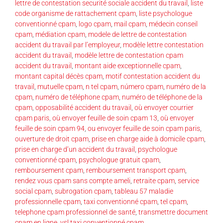
lettre de contestation securité sociale accident du travail
,
liste
code organisme de rattachement cpam
,
liste psychologue
conventionné cpam
,
logo cpam
,
mail cpam
,
médecin conseil
cpam
,
médiation cpam
,
modele de lettre de contestation
accident du travail par l’employeur
,
modèle lettre contestation
accident du travail
,
modèle lettre de contestation cpam
accident du travail
,
montant aide exceptionnelle cpam
,
montant capital décès cpam
,
motif contestation accident du
travail
,
mutuelle cpam
,
n tel cpam
,
número cpam
,
numéro de la
cpam
,
numéro de téléphone cpam
,
numéro de téléphone de la
cpam
,
opposabilité accident du travail
,
où envoyer courrier
cpam paris
,
où envoyer feuille de soin cpam 13
,
où envoyer
feuille de soin cpam 94
,
ou envoyer feuille de soin cpam paris
,
ouverture de droit cpam
,
prise en charge aide à domicile cpam
,
prise en charge d’un accident du travail
,
psychologue
conventionné cpam
,
psychologue gratuit cpam
,
remboursement cpam
,
remboursement transport cpam
,
rendez vous cpam sans compte ameli
,
retraite cpam
,
service
social cpam
,
subrogation cpam
,
tableau 57 maladie
professionnelle cpam
,
taxi conventionné cpam
,
tel cpam
,
telephone cpam professionnel de santé
,
transmettre document
cpam en ligne
,
vsl taxi conventionné cpam