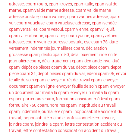
adresse
,
cpam tours
,
cpam troyes
,
cpam tulle
,
cpam val de
marne
,
cpam val de marne adresse
,
cpam val de marne
adresse postale
,
cpam vannes
,
cpam vannes adresse
,
cpam
var
,
cpam vaucluse
,
cpam vaucluse adresse
,
cpam vendée
,
cpam versailles
,
cpam vesoul
,
cpam vienne
,
cpam villejuif
,
cpam villeurbanne
,
cpam vitré
,
cpam yonne
,
cpam yvelines
adresse
,
cpam yvelines adresse postale
,
cse cpam 75
,
date
versement indemnités journalières cpam
,
déclaration
grossesse cpam
,
déclic cpam 50
,
délai paiement indemnité
journalière cpam
,
délai traitement cpam
,
demande invalidité
cpam
,
dépôt de pièces cpam du var
,
dépôt pièce cpam
,
depot
piece cpam 31
,
dépôt pièces cpam du var
,
edem cpam 95
,
envoi
feuille de soin cpam
,
envoyer arrêt de travail cpam
,
envoyer
document cpam en ligne
,
envoyer feuille de soin cpam
,
envoyer
un document par mail à la cpam
,
envoyer un mail a la cpam
,
espace partenaire cpam
,
formation assistant médical cpam
,
formulaire 750 cpam
,
horaires cpam
,
inaptitude au travail
cpam
,
indemnité journalière cpam
,
inopposabilité accident du
travail
,
inopposabilité maladie professionnelle employeur
,
joindre cpam
,
joindre la cpam
,
lettre contestation accident du
travail
,
lettre contestation consolidation accident du travail
,