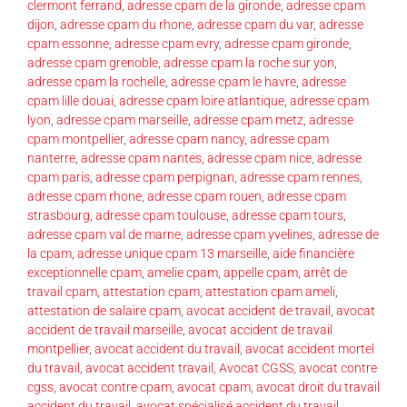
clermont ferrand
,
adresse cpam de la gironde
,
adresse cpam
dijon
,
adresse cpam du rhone
,
adresse cpam du var
,
adresse
cpam essonne
,
adresse cpam evry
,
adresse cpam gironde
,
adresse cpam grenoble
,
adresse cpam la roche sur yon
,
adresse cpam la rochelle
,
adresse cpam le havre
,
adresse
cpam lille douai
,
adresse cpam loire atlantique
,
adresse cpam
lyon
,
adresse cpam marseille
,
adresse cpam metz
,
adresse
cpam montpellier
,
adresse cpam nancy
,
adresse cpam
nanterre
,
adresse cpam nantes
,
adresse cpam nice
,
adresse
cpam paris
,
adresse cpam perpignan
,
adresse cpam rennes
,
adresse cpam rhone
,
adresse cpam rouen
,
adresse cpam
strasbourg
,
adresse cpam toulouse
,
adresse cpam tours
,
adresse cpam val de marne
,
adresse cpam yvelines
,
adresse de
la cpam
,
adresse unique cpam 13 marseille
,
aide financière
exceptionnelle cpam
,
amelie cpam
,
appelle cpam
,
arrêt de
travail cpam
,
attestation cpam
,
attestation cpam ameli
,
attestation de salaire cpam
,
avocat accident de travail
,
avocat
accident de travail marseille
,
avocat accident de travail
montpellier
,
avocat accident du travail
,
avocat accident mortel
du travail
,
avocat accident travail
,
Avocat CGSS
,
avocat contre
cgss
,
avocat contre cpam
,
avocat cpam
,
avocat droit du travail
accident du travail
,
avocat spécialisé accident du travail
,