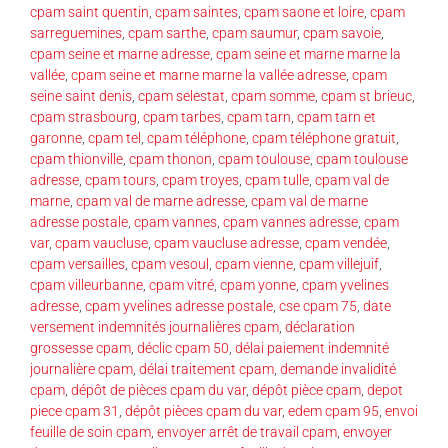
cpam saint quentin
,
cpam saintes
,
cpam saone et loire
,
cpam
sarreguemines
,
cpam sarthe
,
cpam saumur
,
cpam savoie
,
cpam seine et marne adresse
,
cpam seine et marne marne la
vallée
,
cpam seine et marne marne la vallée adresse
,
cpam
seine saint denis
,
cpam selestat
,
cpam somme
,
cpam st brieuc
,
cpam strasbourg
,
cpam tarbes
,
cpam tarn
,
cpam tarn et
garonne
,
cpam tel
,
cpam téléphone
,
cpam téléphone gratuit
,
cpam thionville
,
cpam thonon
,
cpam toulouse
,
cpam toulouse
adresse
,
cpam tours
,
cpam troyes
,
cpam tulle
,
cpam val de
marne
,
cpam val de marne adresse
,
cpam val de marne
adresse postale
,
cpam vannes
,
cpam vannes adresse
,
cpam
var
,
cpam vaucluse
,
cpam vaucluse adresse
,
cpam vendée
,
cpam versailles
,
cpam vesoul
,
cpam vienne
,
cpam villejuif
,
cpam villeurbanne
,
cpam vitré
,
cpam yonne
,
cpam yvelines
adresse
,
cpam yvelines adresse postale
,
cse cpam 75
,
date
versement indemnités journalières cpam
,
déclaration
grossesse cpam
,
déclic cpam 50
,
délai paiement indemnité
journalière cpam
,
délai traitement cpam
,
demande invalidité
cpam
,
dépôt de pièces cpam du var
,
dépôt pièce cpam
,
depot
piece cpam 31
,
dépôt pièces cpam du var
,
edem cpam 95
,
envoi
feuille de soin cpam
,
envoyer arrêt de travail cpam
,
envoyer