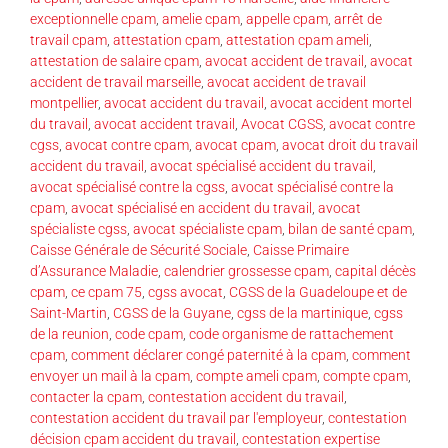
exceptionnelle cpam
,
amelie cpam
,
appelle cpam
,
arrêt de
travail cpam
,
attestation cpam
,
attestation cpam ameli
,
attestation de salaire cpam
,
avocat accident de travail
,
avocat
accident de travail marseille
,
avocat accident de travail
montpellier
,
avocat accident du travail
,
avocat accident mortel
du travail
,
avocat accident travail
,
Avocat CGSS
,
avocat contre
cgss
,
avocat contre cpam
,
avocat cpam
,
avocat droit du travail
accident du travail
,
avocat spécialisé accident du travail
,
avocat spécialisé contre la cgss
,
avocat spécialisé contre la
cpam
,
avocat spécialisé en accident du travail
,
avocat
spécialiste cgss
,
avocat spécialiste cpam
,
bilan de santé cpam
,
Caisse Générale de Sécurité Sociale
,
Caisse Primaire
d’Assurance Maladie
,
calendrier grossesse cpam
,
capital décès
cpam
,
ce cpam 75
,
cgss avocat
,
CGSS de la Guadeloupe et de
Saint-Martin
,
CGSS de la Guyane
,
cgss de la martinique
,
cgss
de la reunion
,
code cpam
,
code organisme de rattachement
cpam
,
comment déclarer congé paternité à la cpam
,
comment
envoyer un mail à la cpam
,
compte ameli cpam
,
compte cpam
,
contacter la cpam
,
contestation accident du travail
,
contestation accident du travail par l'employeur
,
contestation
décision cpam accident du travail
,
contestation expertise