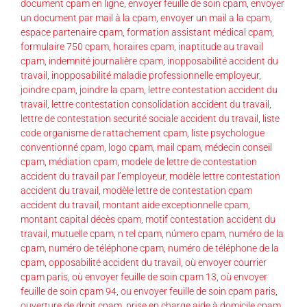
document cpam en ligne
,
envoyer feuille de soin cpam
,
envoyer
un document par mail à la cpam
,
envoyer un mail a la cpam
,
espace partenaire cpam
,
formation assistant médical cpam
,
formulaire 750 cpam
,
horaires cpam
,
inaptitude au travail
cpam
,
indemnité journalière cpam
,
inopposabilité accident du
travail
,
inopposabilité maladie professionnelle employeur
,
joindre cpam
,
joindre la cpam
,
lettre contestation accident du
travail
,
lettre contestation consolidation accident du travail
,
lettre de contestation securité sociale accident du travail
,
liste
code organisme de rattachement cpam
,
liste psychologue
conventionné cpam
,
logo cpam
,
mail cpam
,
médecin conseil
cpam
,
médiation cpam
,
modele de lettre de contestation
accident du travail par l’employeur
,
modèle lettre contestation
accident du travail
,
modèle lettre de contestation cpam
accident du travail
,
montant aide exceptionnelle cpam
,
montant capital décès cpam
,
motif contestation accident du
travail
,
mutuelle cpam
,
n tel cpam
,
número cpam
,
numéro de la
cpam
,
numéro de téléphone cpam
,
numéro de téléphone de la
cpam
,
opposabilité accident du travail
,
où envoyer courrier
cpam paris
,
où envoyer feuille de soin cpam 13
,
où envoyer
feuille de soin cpam 94
,
ou envoyer feuille de soin cpam paris
,
ouverture de droit cpam
,
prise en charge aide à domicile cpam
,