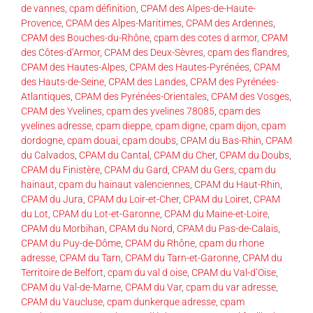
de vannes
,
cpam définition
,
CPAM des Alpes-de-Haute-
Provence
,
CPAM des Alpes-Maritimes
,
CPAM des Ardennes
,
CPAM des Bouches-du-Rhône
,
cpam des cotes d armor
,
CPAM
des Côtes-d’Armor
,
CPAM des Deux-Sèvres
,
cpam des flandres
,
CPAM des Hautes-Alpes
,
CPAM des Hautes-Pyrénées
,
CPAM
des Hauts-de-Seine
,
CPAM des Landes
,
CPAM des Pyrénées-
Atlantiques
,
CPAM des Pyrénées-Orientales
,
CPAM des Vosges
,
CPAM des Yvelines
,
cpam des yvelines 78085
,
cpam des
yvelines adresse
,
cpam dieppe
,
cpam digne
,
cpam dijon
,
cpam
dordogne
,
cpam douai
,
cpam doubs
,
CPAM du Bas-Rhin
,
CPAM
du Calvados
,
CPAM du Cantal
,
CPAM du Cher
,
CPAM du Doubs
,
CPAM du Finistère
,
CPAM du Gard
,
CPAM du Gers
,
cpam du
hainaut
,
cpam du hainaut valenciennes
,
CPAM du Haut-Rhin
,
CPAM du Jura
,
CPAM du Loir-et-Cher
,
CPAM du Loiret
,
CPAM
du Lot
,
CPAM du Lot-et-Garonne
,
CPAM du Maine-et-Loire
,
CPAM du Morbihan
,
CPAM du Nord
,
CPAM du Pas-de-Calais
,
CPAM du Puy-de-Dôme
,
CPAM du Rhône
,
cpam du rhone
adresse
,
CPAM du Tarn
,
CPAM du Tarn-et-Garonne
,
CPAM du
Territoire de Belfort
,
cpam du val d oise
,
CPAM du Val-d’Oise
,
CPAM du Val-de-Marne
,
CPAM du Var
,
cpam du var adresse
,
CPAM du Vaucluse
,
cpam dunkerque adresse
,
cpam