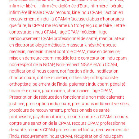
infirmier libéral
,
infirmière diplômée d'Etat
,
infirmière libérale
,
infirmière libérale CPAM recours
,
kiné indu CPAM
,
l’action en
recouvrement d’indu
,
la CPAM m'accuse d'abus d'honoraires
que faire
,
la CPAM me réclame un trop-perçu que faire
,
Lettre
contestation indu CPAM
,
litige CPAM médecin
,
litige
remboursement CPAM professionnel de santé
,
manipulateur
en électroradiologie médicale
,
masseur kinésithérapeute
,
médecin
,
médecin libéral contrôle CPAM
,
mise en demeure
,
mise en demeure cpam
,
modèle lettre contestation indu cpam
,
non-respect de la NGAP
,
Non-respect NGAP et/ou CCAM
,
notification d indus cpam
,
notification d’indu
,
notification
d’indus cpam
,
opticien-lunetier
,
orthésiste
,
orthophoniste
,
orthoptiste
,
paiement de l’indu
,
paiement indu cpam
,
pénalité
financière cpam
,
pharmacien
,
pharmacien litige CPAM
,
Prescription de rééducation fonctionnelle non médicalement
justifiée
,
prescription indu cpam
,
prestations indûment versées
,
procédure de recouvrement
,
professionnels de santé
,
prothésiste
,
psychomotricien
,
recours contre la CPAM
,
recours
contre une sanction de la CPAM
,
recours CPAM professionnel
de santé
,
recours CPAM professionnel libéral
,
recouvrement de
l'indu
,
recouvrement indus CPAM
,
récupération d'indu cpam