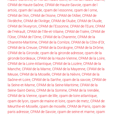
CPAM de Haute-Saône
,
CPAM de Haute-Savoie
,
cpam de l
artois
,
cpam de l aude
,
cpam de l essonne
,
cpam de l orne
,
CPAM de l’Ain
,
CPAM de l’Aisne
,
CPAM de l’Allier
,
CPAM de
l’Ardèche
,
CPAM de l’Ariège
,
CPAM de l’Aube
,
CPAM de l’Aude
,
CPAM de l’Aveyron
,
CPAM de l’Essonne
,
CPAM de l’Eure
,
CPAM
de l’Hérault
,
CPAM de l’Ille-et-Vilaine
,
CPAM de l’Isère
,
CPAM de
l’Oise
,
CPAM de l’Orne
,
CPAM de la Charente
,
CPAM de la
Charente-Maritime
,
CPAM de la Corrèze
,
CPAM de la Côte-d’Or
,
CPAM de la Creuse
,
CPAM de la Dordogne
,
CPAM de la Drôme
,
CPAM de la Gironde
,
cpam de la gironde adresse
,
cpam de la
gironde bordeaux
,
CPAM de la Haute-Vienne
,
CPAM de la Loire
,
CPAM de la Loire-Atlantique
,
CPAM de la Lozère
,
CPAM de la
Manche
,
CPAM de la Marne
,
CPAM de la Mayenne
,
CPAM de la
Meuse
,
CPAM de la Moselle
,
CPAM de la Nièvre
,
CPAM de la
Saône-et-Loire
,
CPAM de la Sarthe
,
cpam de la savoie
,
CPAM de
la Seine-et-Marne
,
CPAM de la Seine-Maritime
,
CPAM de la
Seine-Saint-Denis
,
CPAM de la Somme
,
CPAM de la Vendée
,
CPAM de la Vienne
,
cpam de lille
,
cpam de loire atlantique
,
cpam de lyon
,
cpam de maine et loire
,
cpam de metz
,
CPAM de
Meurthe-et-Moselle
,
cpam de moselle
,
CPAM de Paris
,
cpam de
paris adresse
,
CPAM de Savoie
,
cpam de seine et marne
,
cpam