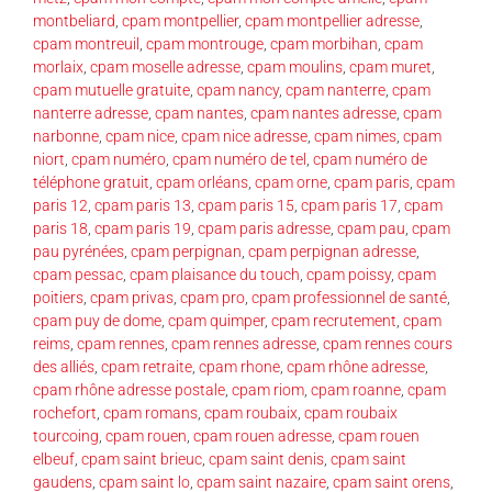
montbeliard
,
cpam montpellier
,
cpam montpellier adresse
,
cpam montreuil
,
cpam montrouge
,
cpam morbihan
,
cpam
morlaix
,
cpam moselle adresse
,
cpam moulins
,
cpam muret
,
cpam mutuelle gratuite
,
cpam nancy
,
cpam nanterre
,
cpam
nanterre adresse
,
cpam nantes
,
cpam nantes adresse
,
cpam
narbonne
,
cpam nice
,
cpam nice adresse
,
cpam nimes
,
cpam
niort
,
cpam numéro
,
cpam numéro de tel
,
cpam numéro de
téléphone gratuit
,
cpam orléans
,
cpam orne
,
cpam paris
,
cpam
paris 12
,
cpam paris 13
,
cpam paris 15
,
cpam paris 17
,
cpam
paris 18
,
cpam paris 19
,
cpam paris adresse
,
cpam pau
,
cpam
pau pyrénées
,
cpam perpignan
,
cpam perpignan adresse
,
cpam pessac
,
cpam plaisance du touch
,
cpam poissy
,
cpam
poitiers
,
cpam privas
,
cpam pro
,
cpam professionnel de santé
,
cpam puy de dome
,
cpam quimper
,
cpam recrutement
,
cpam
reims
,
cpam rennes
,
cpam rennes adresse
,
cpam rennes cours
des alliés
,
cpam retraite
,
cpam rhone
,
cpam rhône adresse
,
cpam rhône adresse postale
,
cpam riom
,
cpam roanne
,
cpam
rochefort
,
cpam romans
,
cpam roubaix
,
cpam roubaix
tourcoing
,
cpam rouen
,
cpam rouen adresse
,
cpam rouen
elbeuf
,
cpam saint brieuc
,
cpam saint denis
,
cpam saint
gaudens
,
cpam saint lo
,
cpam saint nazaire
,
cpam saint orens
,