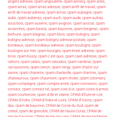
angers adresse
,
cpam angouleme
,
cpam annecy
,
cpam arles
,
cpam arras
,
cpam arras adresse
,
cpam arrêt de travail
,
cpam
arrêt de travail adresse
,
cpam artois
,
cpam aubagne
,
cpam
aube
,
cpam aubenas
,
cpam auch
,
cpam aude
,
cpam aulnay
sous bois
,
cpam auxerre
,
cpam avignon
,
cpam avocat
,
cpam
avranches
,
cpam bastia
,
cpam bayonne
,
cpam bergerac
,
cpam
bethune
,
cpam blagnac
,
cpam blois
,
cpam bobigny
,
cpam
bobigny adresse
,
cpam bobigny adresse postale
,
cpam
bordeaux
,
cpam bordeaux adresse
,
cpam boulogne
,
cpam
boulogne sur mer
,
cpam bourges
,
cpam brest adresse
,
cpam
brive
,
cpam bussy
,
cpam c est quoi
,
cpam caen adresse
,
cpam
cahors
,
cpam calais
,
cpam calvados
,
cpam cambrai
,
cpam
carcassonne
,
cpam cenon
,
cpam cergy
,
cpam chalon sur
saone
,
cpam charente
,
cpam charleville
,
cpam chartres
,
cpam
chateauroux
,
cpam chaumont
,
cpam cholet
,
cpam colomiers
,
cpam compiegne
,
cpam compte ameli
,
cpam connexion
,
cpam
contact
,
cpam contact tel
,
cpam cote d or
,
cpam cotes d armor
,
cpam courbevoie
,
cpam d ille et vilaine
,
CPAM d’Eure-et-Loir
,
CPAM d’Indre
,
CPAM d’Indre-et-Loire
,
CPAM d’Yonne
,
cpam
dax
,
cpam de bayonne
,
CPAM de Corse-du-Sud
,
cpam de
créteil
,
cpam de grenoble
,
CPAM de Haute-Corse
,
CPAM de
Haute-Garonne
,
CPAM de Haute-Loire
,
CPAM de Haute-Marne
,