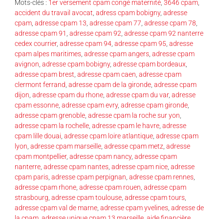
Mots-clés :
1er versement cpam congé maternité
,
3646 cpam
,
accident du travail avocat
,
adress cpam bobigny
,
adresse
cpam
,
adresse cpam 13
,
adresse cpam 77
,
adresse cpam 78
,
adresse cpam 91
,
adresse cpam 92
,
adresse cpam 92 nanterre
cedex courrier
,
adresse cpam 94
,
adresse cpam 95
,
adresse
cpam alpes maritimes
,
adresse cpam angers
,
adresse cpam
avignon
,
adresse cpam bobigny
,
adresse cpam bordeaux
,
adresse cpam brest
,
adresse cpam caen
,
adresse cpam
clermont ferrand
,
adresse cpam de la gironde
,
adresse cpam
dijon
,
adresse cpam du rhone
,
adresse cpam du var
,
adresse
cpam essonne
,
adresse cpam evry
,
adresse cpam gironde
,
adresse cpam grenoble
,
adresse cpam la roche sur yon
,
adresse cpam la rochelle
,
adresse cpam le havre
,
adresse
cpam lille douai
,
adresse cpam loire atlantique
,
adresse cpam
lyon
,
adresse cpam marseille
,
adresse cpam metz
,
adresse
cpam montpellier
,
adresse cpam nancy
,
adresse cpam
nanterre
,
adresse cpam nantes
,
adresse cpam nice
,
adresse
cpam paris
,
adresse cpam perpignan
,
adresse cpam rennes
,
adresse cpam rhone
,
adresse cpam rouen
,
adresse cpam
strasbourg
,
adresse cpam toulouse
,
adresse cpam tours
,
adresse cpam val de marne
,
adresse cpam yvelines
,
adresse de
la cpam
,
adresse unique cpam 13 marseille
,
aide financière