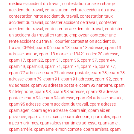
médicale accident du travail
,
contestation prise en charge
accident du travail
,
contestation rechute accident du travail
,
contestation rente accident du travail
,
contestation taux
accident du travail
,
contester accident de travail
,
contester
accident du travail
,
contester un accident du travail
,
contester
un accident du travail en tant qu’employeur
,
contester une
rente accident du travail
,
courrier contestation accident du
travail
,
CPAM
,
cpam 06
,
cpam 13
,
cpam 13 adresse
,
cpam 13
adresse unique
,
cpam 13 marseille 13421 cedex 20 adresse
,
cpam 17
,
cpam 22
,
cpam 31
,
cpam 35
,
cpam 37
,
cpam 44
,
cpam 49
,
cpam 63
,
cpam 71
,
cpam 74
,
cpam 75
,
cpam 77
,
cpam 77 adresse
,
cpam 77 adresse postale
,
cpam 78
,
cpam 78
adresse
,
cpam 79
,
cpam 91
,
cpam 91 adresse
,
cpam 92
,
cpam
92 adresse
,
cpam 92 adresse postale
,
cpam 92 nanterre
,
cpam
92 téléphone
,
cpam 93
,
cpam 93 adresse
,
cpam 93 adresse
postale
,
cpam 94
,
cpam 94 adresse
,
cpam 94 adresse postale
,
cpam 95 adresse
,
cpam accident du travail
,
cpam adresse
,
cpam agen
,
cpam agen adresse
,
cpam ain
,
cpam aix en
provence
,
cpam aix les bains
,
cpam alencon
,
cpam ales
,
cpam
alpes maritimes
,
cpam alpes maritimes adresse
,
cpam ameli
,
cpam amélie
,
cpam amelie mon compte
,
cpam amiens
,
cpam