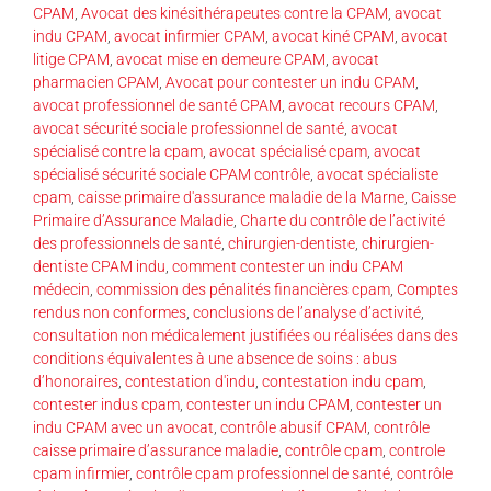
CPAM
,
Avocat des kinésithérapeutes contre la CPAM
,
avocat
indu CPAM
,
avocat infirmier CPAM
,
avocat kiné CPAM
,
avocat
litige CPAM
,
avocat mise en demeure CPAM
,
avocat
pharmacien CPAM
,
Avocat pour contester un indu CPAM
,
avocat professionnel de santé CPAM
,
avocat recours CPAM
,
avocat sécurité sociale professionnel de santé
,
avocat
spécialisé contre la cpam
,
avocat spécialisé cpam
,
avocat
spécialisé sécurité sociale CPAM contrôle
,
avocat spécialiste
cpam
,
caisse primaire d'assurance maladie de la Marne
,
Caisse
Primaire d’Assurance Maladie
,
Charte du contrôle de l’activité
des professionnels de santé
,
chirurgien-dentiste
,
chirurgien-
dentiste CPAM indu
,
comment contester un indu CPAM
médecin
,
commission des pénalités financières cpam
,
Comptes
rendus non conformes
,
conclusions de l’analyse d’activité
,
consultation non médicalement justifiées ou réalisées dans des
conditions équivalentes à une absence de soins : abus
d’honoraires
,
contestation d'indu
,
contestation indu cpam
,
contester indus cpam
,
contester un indu CPAM
,
contester un
indu CPAM avec un avocat
,
contrôle abusif CPAM
,
contrôle
caisse primaire d’assurance maladie
,
contrôle cpam
,
controle
cpam infirmier
,
contrôle cpam professionnel de santé
,
contrôle