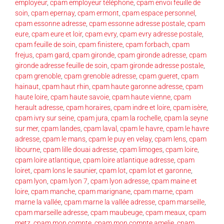
employeur
,
cpam employeur téléphone
,
cpam envoi feuille de
soin
,
cpam epernay
,
cpam ermont
,
cpam espace personnel
,
cpam essonne adresse
,
cpam essonne adresse postale
,
cpam
eure
,
cpam eure et loir
,
cpam evry
,
cpam evry adresse postale
,
cpam feuille de soin
,
cpam finistere
,
cpam forbach
,
cpam
frejus
,
cpam gard
,
cpam gironde
,
cpam gironde adresse
,
cpam
gironde adresse feuille de soin
,
cpam gironde adresse postale
,
cpam grenoble
,
cpam grenoble adresse
,
cpam gueret
,
cpam
hainaut
,
cpam haut rhin
,
cpam haute garonne adresse
,
cpam
haute loire
,
cpam haute savoie
,
cpam haute vienne
,
cpam
herault adresse
,
cpam horaires
,
cpam indre et loire
,
cpam isère
,
cpam ivry sur seine
,
cpam jura
,
cpam la rochelle
,
cpam la seyne
sur mer
,
cpam landes
,
cpam laval
,
cpam le havre
,
cpam le havre
adresse
,
cpam le mans
,
cpam le puy en velay
,
cpam lens
,
cpam
libourne
,
cpam lille douai adresse
,
cpam limoges
,
cpam loire
,
cpam loire atlantique
,
cpam loire atlantique adresse
,
cpam
loiret
,
cpam lons le saunier
,
cpam lot
,
cpam lot et garonne
,
cpam lyon
,
cpam lyon 7
,
cpam lyon adresse
,
cpam maine et
loire
,
cpam manche
,
cpam marignane
,
cpam marne
,
cpam
marne la vallée
,
cpam marne la vallée adresse
,
cpam marseille
,
cpam marseille adresse
,
cpam maubeuge
,
cpam meaux
,
cpam
metz
,
cpam mon compte
,
cpam mon compte amelie
,
cpam