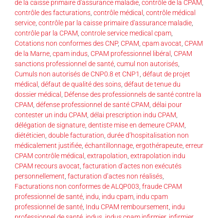
de la caisse primaire d'assurance maladie
,
contrôle de la CPAM
,
contrôle des facturations
,
contrôle médical
,
contrôle médical
service
,
contrôle par la caisse primaire d'assurance maladie
,
contrôle par la CPAM
,
controle service medical cpam
,
Cotations non conformes des CNP
,
CPAM
,
cpam avocat
,
CPAM
de la Marne
,
cpam indus
,
CPAM professionnel libéral
,
CPAM
sanctions professionnel de santé
,
cumul non autorisés
,
Cumuls non autorisés de CNP0.8 et CNP1
,
défaut de projet
médical
,
défaut de qualité des soins
,
défaut de tenue du
dossier médical
,
Défense des professionnels de santé contre la
CPAM
,
défense professionnel de santé CPAM
,
délai pour
contester un indu CPAM
,
délai prescription indu CPAM
,
délégation de signature
,
dentiste mise en demeure CPAM
,
diététicien
,
double facturation
,
durée d’hospitalisation non
médicalement justifiée
,
échantillonnage
,
ergothérapeute
,
erreur
CPAM contrôle médical
,
extrapolation
,
extrapolation indu
CPAM recours avocat
,
facturation d’actes non exécutés
personnellement
,
facturation d’actes non réalisés
,
Facturations non conformes de ALQP003
,
fraude CPAM
professionnel de santé
,
indu
,
indu cpam
,
indu cpam
professionnel de santé
,
Indu CPAM remboursement
,
indu
professionnel de santé
,
indus
,
indus cpam infirmier
,
infirmier
,