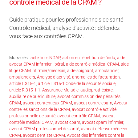
contrôle médical de la CPAM ?
Guide pratique pour les professionnels de santé
Contrôle médical, analyse d’activité : défendez-
vous face aux contrôles CPAM.
Mots-clés :
acte hors NGAP
,
action en répétition de l'indu
,
aide
avocat CPAM infirmier libéral
,
aide contrôle médical CPAM
,
aide
litige CPAM infirmier/médecin
,
aide-soignant
,
ambulancier
,
ambulanciers
,
Analyse d’activité
,
anomalies de facturation
,
article L.315-1
,
article L.315-1 Code de la sécurité sociale
,
article R.315-1-1
,
Assurance Maladie
,
audioprothésiste
,
auxiliaire de puériculture
,
avocat commission des pénalités
CPAM
,
avocat contentieux CPAM
,
avocat contre cpam
,
Avocat
contre les sanctions de la CPAM
,
avocat contrôle activité
professionnelle de santé
,
avocat contrôle CPAM
,
avocat
contrôle médical CPAM
,
avocat cpam
,
avocat cpam infirmier
,
avocat CPAM professionnel de santé
,
avocat défense médecin
CPAM
,
avocat dentiste CPAM
,
Avocat des infirmiers contre la