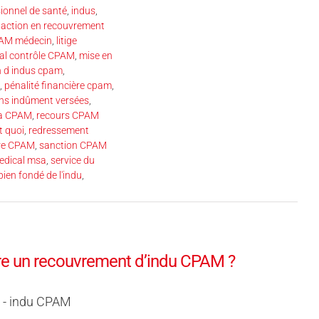
ionnel de santé
,
indus
,
l’action en recouvrement
CPAM médecin
,
litige
ral contrôle CPAM
,
mise en
on d indus cpam
,
,
pénalité financière cpam
,
ons indûment versées
,
la CPAM
,
recours CPAM
t quoi
,
redressement
ère CPAM
,
sanction CPAM
medical msa
,
service du
 bien fondé de l'indu
,
re un recouvrement d’indu CPAM ?
é - indu CPAM