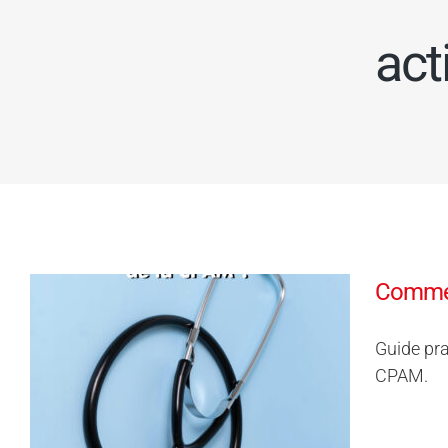
act
Commen
Guide pra
CPAM.