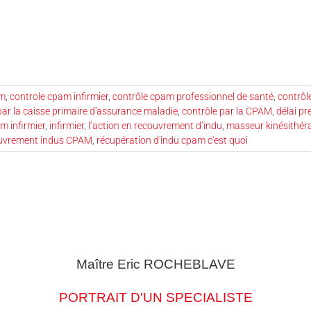
am
,
controle cpam infirmier
,
contrôle cpam professionnel de santé
,
contrôle
par la caisse primaire d'assurance maladie
,
contrôle par la CPAM
,
délai p
m infirmier
,
infirmier
,
l’action en recouvrement d’indu
,
masseur kinésithér
uvrement indus CPAM
,
récupération d'indu cpam c'est quoi
Maître Eric
ROCHEBLAVE
PORTRAIT D'UN SPECIALISTE