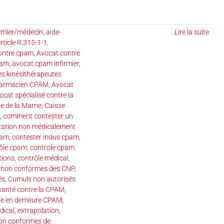
irmier/médecin
,
aide-
Lire la suite
rticle R.315-1-1
,
ontre cpam
,
Avocat contre
pam
,
avocat cpam infirmier
,
s kinésithérapeutes
harmacien CPAM
,
Avocat
ocat spécialisé contre la
ie de la Marne
,
Caisse
,
comment contester un
tation non médicalement
pam
,
contester indus cpam
,
ôle cpam
,
controle cpam
tions
,
contrôle médical
,
 non conformes des CNP
,
és
,
Cumuls non autorisés
santé contre la CPAM
,
ise en demeure CPAM
,
dical
,
extrapolation
,
non conformes de