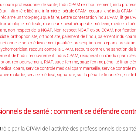
du cpam professionnel de santé
,
Indu CPAM remboursement
,
indu profess
Etat
,
infirmière libérale
,
infirmière libérale CPAM recours
,
kiné indu CPAM
,
réclame un trop-perçu que faire
,
Lettre contestation indu CPAM
,
litige 
troradiologie médicale
,
masseur kinésithérapeute
,
médecin
,
médecin libé
cpam
,
non-respect de la NGAP
,
Non-respect NGAP et/ou CCAM
,
notificati
siste
,
orthophoniste
,
orthoptiste
,
paiement de l’indu
,
paiement indu cpam
onctionnelle non médicalement justifiée
,
prescription indu cpam
,
prestati
sychomotricien
,
recours contre la CPAM
,
recours contre une sanction de 
ment de l'indu
,
recouvrement indus CPAM
,
récupération d'indu cpam c'es
ription
,
remboursement
,
RIAP
,
sage-femme
,
sage-femme pénalité financi
 medical cpam
,
service controle medical cpam marseille
,
service controle 
urance maladie
,
service médical
,
signature
,
sur la pénalité financière
,
sur le
ionnels de santé : comment se défendre cont
rôle par la CPAM de l'activité des professionnels de sant