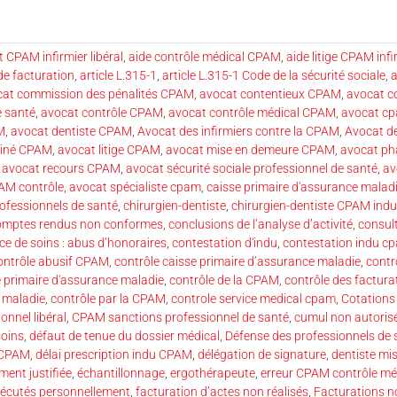
 CPAM infirmier libéral
,
aide contrôle médical CPAM
,
aide litige CPAM inf
de facturation
,
article L.315-1
,
article L.315-1 Code de la sécurité sociale
,
a
cat commission des pénalités CPAM
,
avocat contentieux CPAM
,
avocat c
e santé
,
avocat contrôle CPAM
,
avocat contrôle médical CPAM
,
avocat c
M
,
avocat dentiste CPAM
,
Avocat des infirmiers contre la CPAM
,
Avocat de
kiné CPAM
,
avocat litige CPAM
,
avocat mise en demeure CPAM
,
avocat p
,
avocat recours CPAM
,
avocat sécurité sociale professionnel de santé
,
av
PAM contrôle
,
avocat spécialiste cpam
,
caisse primaire d'assurance malad
professionnels de santé
,
chirurgien-dentiste
,
chirurgien-dentiste CPAM indu
mptes rendus non conformes
,
conclusions de l’analyse d’activité
,
consul
ce de soins : abus d’honoraires
,
contestation d'indu
,
contestation indu c
ontrôle abusif CPAM
,
contrôle caisse primaire d’assurance maladie
,
contr
e primaire d'assurance maladie
,
contrôle de la CPAM
,
contrôle des factura
e maladie
,
contrôle par la CPAM
,
controle service medical cpam
,
Cotations
nnel libéral
,
CPAM sanctions professionnel de santé
,
cumul non autoris
soins
,
défaut de tenue du dossier médical
,
Défense des professionnels de 
u CPAM
,
délai prescription indu CPAM
,
délégation de signature
,
dentiste m
ment justifiée
,
échantillonnage
,
ergothérapeute
,
erreur CPAM contrôle mé
xécutés personnellement
,
facturation d’actes non réalisés
,
Facturations 