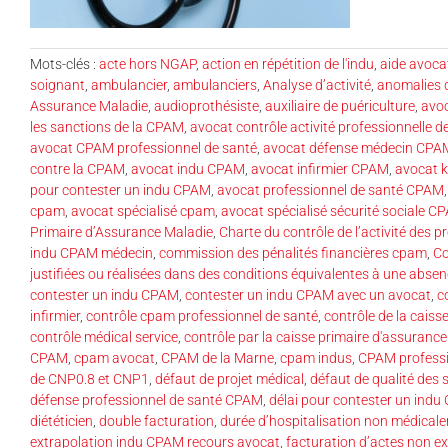
Mots-clés :
acte hors NGAP
,
action en répétition de l'indu
,
aide avocat
soignant
,
ambulancier
,
ambulanciers
,
Analyse d’activité
,
anomalies 
Assurance Maladie
,
audioprothésiste
,
auxiliaire de puériculture
,
avo
les sanctions de la CPAM
,
avocat contrôle activité professionnelle d
avocat CPAM professionnel de santé
,
avocat défense médecin CPA
contre la CPAM
,
avocat indu CPAM
,
avocat infirmier CPAM
,
avocat 
pour contester un indu CPAM
,
avocat professionnel de santé CPAM
cpam
,
avocat spécialisé cpam
,
avocat spécialisé sécurité sociale C
Primaire d’Assurance Maladie
,
Charte du contrôle de l’activité des 
indu CPAM médecin
,
commission des pénalités financières cpam
,
Co
justifiées ou réalisées dans des conditions équivalentes à une absen
contester un indu CPAM
,
contester un indu CPAM avec un avocat
,
c
infirmier
,
contrôle cpam professionnel de santé
,
contrôle de la caiss
contrôle médical service
,
contrôle par la caisse primaire d'assuranc
CPAM
,
cpam avocat
,
CPAM de la Marne
,
cpam indus
,
CPAM professio
de CNP0.8 et CNP1
,
défaut de projet médical
,
défaut de qualité des 
défense professionnel de santé CPAM
,
délai pour contester un ind
diététicien
,
double facturation
,
durée d’hospitalisation non médicale
extrapolation indu CPAM recours avocat
,
facturation d’actes non e