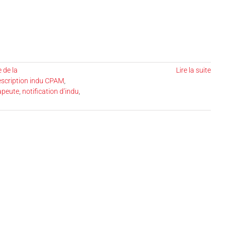
 de la
Lire la suite
rescription indu CPAM
,
apeute
,
notification d’indu
,