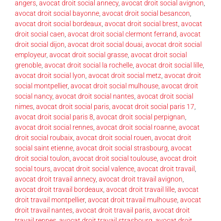
angers
,
avocat droit social annecy
,
avocat droit social avignon
,
avocat droit social bayonne
,
avocat droit social besancon
,
avocat droit social bordeaux
,
avocat droit social brest
,
avocat
droit social caen
,
avocat droit social clermont ferrand
,
avocat
droit social dijon
,
avocat droit social douai
,
avocat droit social
employeur
,
avocat droit social grasse
,
avocat droit social
grenoble
,
avocat droit social la rochelle
,
avocat droit social lille
,
avocat droit social lyon
,
avocat droit social metz
,
avocat droit
social montpellier
,
avocat droit social mulhouse
,
avocat droit
social nancy
,
avocat droit social nantes
,
avocat droit social
nimes
,
avocat droit social paris
,
avocat droit social paris 17
,
avocat droit social paris 8
,
avocat droit social perpignan
,
avocat droit social rennes
,
avocat droit social roanne
,
avocat
droit social roubaix
,
avocat droit social rouen
,
avocat droit
social saint etienne
,
avocat droit social strasbourg
,
avocat
droit social toulon
,
avocat droit social toulouse
,
avocat droit
social tours
,
avocat droit social valence
,
avocat droit travail
,
avocat droit travail annecy
,
avocat droit travail avignon
,
avocat droit travail bordeaux
,
avocat droit travail lille
,
avocat
droit travail montpellier
,
avocat droit travail mulhouse
,
avocat
droit travail nantes
,
avocat droit travail paris
,
avocat droit
travail rennes
,
avocat droit travail strasbourg
,
avocat droit