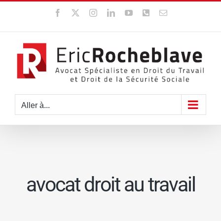
Passer
Facebook
X
Instagram
LinkedIn
YouTube
WhatsApp
Email
au
contenu
Aller à...
avocat droit au travail