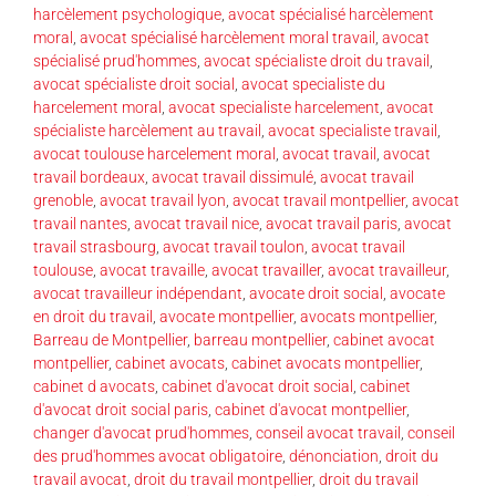
harcèlement psychologique
,
avocat spécialisé harcèlement
moral
,
avocat spécialisé harcèlement moral travail
,
avocat
spécialisé prud'hommes
,
avocat spécialiste droit du travail
,
avocat spécialiste droit social
,
avocat specialiste du
harcelement moral
,
avocat specialiste harcelement
,
avocat
spécialiste harcèlement au travail
,
avocat specialiste travail
,
avocat toulouse harcelement moral
,
avocat travail
,
avocat
travail bordeaux
,
avocat travail dissimulé
,
avocat travail
grenoble
,
avocat travail lyon
,
avocat travail montpellier
,
avocat
travail nantes
,
avocat travail nice
,
avocat travail paris
,
avocat
travail strasbourg
,
avocat travail toulon
,
avocat travail
toulouse
,
avocat travaille
,
avocat travailler
,
avocat travailleur
,
avocat travailleur indépendant
,
avocate droit social
,
avocate
en droit du travail
,
avocate montpellier
,
avocats montpellier
,
Barreau de Montpellier
,
barreau montpellier
,
cabinet avocat
montpellier
,
cabinet avocats
,
cabinet avocats montpellier
,
cabinet d avocats
,
cabinet d'avocat droit social
,
cabinet
d'avocat droit social paris
,
cabinet d'avocat montpellier
,
changer d'avocat prud'hommes
,
conseil avocat travail
,
conseil
des prud'hommes avocat obligatoire
,
dénonciation
,
droit du
travail avocat
,
droit du travail montpellier
,
droit du travail