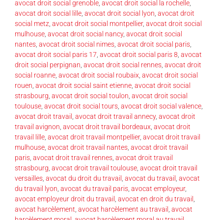
avocat droit social grenoble
,
avocat droit social la rochelle
,
avocat droit social lille
,
avocat droit social lyon
,
avocat droit
social metz
,
avocat droit social montpellier
,
avocat droit social
mulhouse
,
avocat droit social nancy
,
avocat droit social
nantes
,
avocat droit social nimes
,
avocat droit social paris
,
avocat droit social paris 17
,
avocat droit social paris 8
,
avocat
droit social perpignan
,
avocat droit social rennes
,
avocat droit
social roanne
,
avocat droit social roubaix
,
avocat droit social
rouen
,
avocat droit social saint etienne
,
avocat droit social
strasbourg
,
avocat droit social toulon
,
avocat droit social
toulouse
,
avocat droit social tours
,
avocat droit social valence
,
avocat droit travail
,
avocat droit travail annecy
,
avocat droit
travail avignon
,
avocat droit travail bordeaux
,
avocat droit
travail lille
,
avocat droit travail montpellier
,
avocat droit travail
mulhouse
,
avocat droit travail nantes
,
avocat droit travail
paris
,
avocat droit travail rennes
,
avocat droit travail
strasbourg
,
avocat droit travail toulouse
,
avocat droit travail
versailles
,
avocat du droit du travail
,
avocat du travail
,
avocat
du travail lyon
,
avocat du travail paris
,
avocat employeur
,
avocat employeur droit du travail
,
avocat en droit du travail
,
avocat harcèlement
,
avocat harcèlement au travail
,
avocat
harcèlement moral
,
avocat harcèlement moral au travail
,