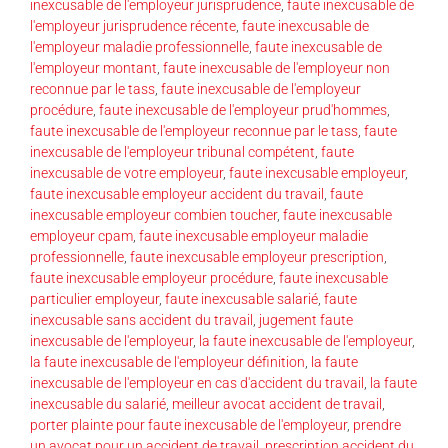
inexcusable de l'employeur jurisprudence
,
faute inexcusable de
l'employeur jurisprudence récente
,
faute inexcusable de
l'employeur maladie professionnelle
,
faute inexcusable de
l'employeur montant
,
faute inexcusable de l'employeur non
reconnue par le tass
,
faute inexcusable de l'employeur
procédure
,
faute inexcusable de l'employeur prud'hommes
,
faute inexcusable de l'employeur reconnue par le tass
,
faute
inexcusable de l'employeur tribunal compétent
,
faute
inexcusable de votre employeur
,
faute inexcusable employeur
,
faute inexcusable employeur accident du travail
,
faute
inexcusable employeur combien toucher
,
faute inexcusable
employeur cpam
,
faute inexcusable employeur maladie
professionnelle
,
faute inexcusable employeur prescription
,
faute inexcusable employeur procédure
,
faute inexcusable
particulier employeur
,
faute inexcusable salarié
,
faute
inexcusable sans accident du travail
,
jugement faute
inexcusable de l'employeur
,
la faute inexcusable de l'employeur
,
la faute inexcusable de l'employeur définition
,
la faute
inexcusable de l'employeur en cas d'accident du travail
,
la faute
inexcusable du salarié
,
meilleur avocat accident de travail
,
porter plainte pour faute inexcusable de l'employeur
,
prendre
un avocat pour un accident de travail
,
prescription accident du