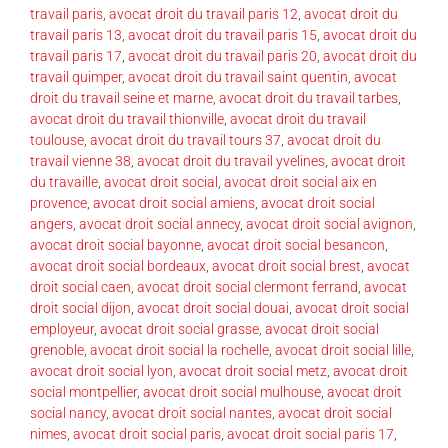
travail paris
,
avocat droit du travail paris 12
,
avocat droit du
travail paris 13
,
avocat droit du travail paris 15
,
avocat droit du
travail paris 17
,
avocat droit du travail paris 20
,
avocat droit du
travail quimper
,
avocat droit du travail saint quentin
,
avocat
droit du travail seine et marne
,
avocat droit du travail tarbes
,
avocat droit du travail thionville
,
avocat droit du travail
toulouse
,
avocat droit du travail tours 37
,
avocat droit du
travail vienne 38
,
avocat droit du travail yvelines
,
avocat droit
du travaille
,
avocat droit social
,
avocat droit social aix en
provence
,
avocat droit social amiens
,
avocat droit social
angers
,
avocat droit social annecy
,
avocat droit social avignon
,
avocat droit social bayonne
,
avocat droit social besancon
,
avocat droit social bordeaux
,
avocat droit social brest
,
avocat
droit social caen
,
avocat droit social clermont ferrand
,
avocat
droit social dijon
,
avocat droit social douai
,
avocat droit social
employeur
,
avocat droit social grasse
,
avocat droit social
grenoble
,
avocat droit social la rochelle
,
avocat droit social lille
,
avocat droit social lyon
,
avocat droit social metz
,
avocat droit
social montpellier
,
avocat droit social mulhouse
,
avocat droit
social nancy
,
avocat droit social nantes
,
avocat droit social
nimes
,
avocat droit social paris
,
avocat droit social paris 17
,