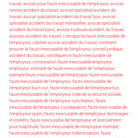
travail
,
avocat pour faute inexcusable de l'employeur
,
avocat
rennes accident du travail
,
avocat spécialisé accident du
travail
,
avocat spécialisé accident du travail lyon
,
avocat
spécialisé accident du travail montpellier
,
avocat spécialisé
accident du travail paris
,
avocat toulouse accident du travail
,
avocats accident du travail
,
c est quoi la faute inexcusable de
l'employeur
,
cabinet avocat accident du travail
,
comment
prouver la faute inexcusable de l'employeur
,
conseil juridique
accident du travail
,
conséquence faute inexcusable de
l'employeur
,
contestation faute inexcusable employeur
,
employeur
,
exemple de faute inexcusable de l'employeur
,
exemple faute inexcusable de l'employeur
,
faute inexcusable
,
faute inexcusable de l'employeur
,
faute inexcusable de
l'employeur burn out
,
faute inexcusable de l'employeur but
,
faute inexcusable de l'employeur code de la sécurité sociale
,
faute inexcusable de l'employeur conciliation
,
faute
inexcusable de l'employeur conséquence
,
faute inexcusable de
l'employeur cpam
,
faute inexcusable de l'employeur dommages
et intérêts
,
faute inexcusable de l'employeur et licenciement
pour inaptitude
,
faute inexcusable de l'employeur exemple
,
faute inexcusable de l'employeur indemnisation
,
faute