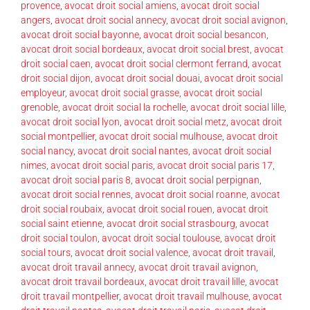
provence
,
avocat droit social amiens
,
avocat droit social
angers
,
avocat droit social annecy
,
avocat droit social avignon
,
avocat droit social bayonne
,
avocat droit social besancon
,
avocat droit social bordeaux
,
avocat droit social brest
,
avocat
droit social caen
,
avocat droit social clermont ferrand
,
avocat
droit social dijon
,
avocat droit social douai
,
avocat droit social
employeur
,
avocat droit social grasse
,
avocat droit social
grenoble
,
avocat droit social la rochelle
,
avocat droit social lille
,
avocat droit social lyon
,
avocat droit social metz
,
avocat droit
social montpellier
,
avocat droit social mulhouse
,
avocat droit
social nancy
,
avocat droit social nantes
,
avocat droit social
nimes
,
avocat droit social paris
,
avocat droit social paris 17
,
avocat droit social paris 8
,
avocat droit social perpignan
,
avocat droit social rennes
,
avocat droit social roanne
,
avocat
droit social roubaix
,
avocat droit social rouen
,
avocat droit
social saint etienne
,
avocat droit social strasbourg
,
avocat
droit social toulon
,
avocat droit social toulouse
,
avocat droit
social tours
,
avocat droit social valence
,
avocat droit travail
,
avocat droit travail annecy
,
avocat droit travail avignon
,
avocat droit travail bordeaux
,
avocat droit travail lille
,
avocat
droit travail montpellier
,
avocat droit travail mulhouse
,
avocat