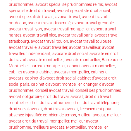
prud'hommes
,
avocat spécialisé prud'hommes reims
,
avocat
spécialiste droit du travail
,
avocat spécialiste droit social
,
avocat specialiste travail
,
avocat travail
,
avocat travail
bordeaux
,
avocat travail dissimulé
,
avocat travail grenoble
,
avocat travail lyon
,
avocat travail montpellier
,
avocat travail
nantes
,
avocat travail nice
,
avocat travail paris
,
avocat travail
strasbourg
,
avocat travail toulon
,
avocat travail toulouse
,
avocat travaille
,
avocat travailler
,
avocat travailleur
,
avocat
travailleur indépendant
,
avocate droit social
,
avocate en droit
du travail
,
avocate montpellier
,
avocats montpellier
,
Barreau de
Montpellier
,
barreau montpellier
,
cabinet avocat montpellier
,
cabinet avocats
,
cabinet avocats montpellier
,
cabinet d
avocats
,
cabinet d'avocat droit social
,
cabinet d'avocat droit
social paris
,
cabinet d'avocat montpellier
,
changer d'avocat
prud'hommes
,
conseil avocat travail
,
conseil des prud'hommes
avocat obligatoire
,
droit du travail avocat
,
droit du travail
montpellier
,
droit du travail numero
,
droit du travail téléphone
,
droit social avocat
,
droit travail avocat
,
licenciement pour
absence injustifiée combien de temps
,
meilleur avocat
,
meilleur
avocat droit du travail montpellier
,
meilleur avocat
prudhomme
,
meilleurs avocats
,
Montpellier
,
montpellier