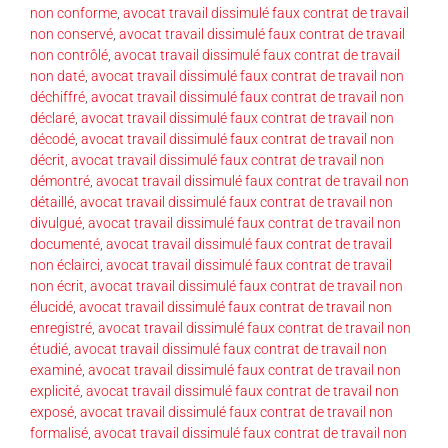
non conforme
,
avocat travail dissimulé faux contrat de travail
non conservé
,
avocat travail dissimulé faux contrat de travail
non contrôlé
,
avocat travail dissimulé faux contrat de travail
non daté
,
avocat travail dissimulé faux contrat de travail non
déchiffré
,
avocat travail dissimulé faux contrat de travail non
déclaré
,
avocat travail dissimulé faux contrat de travail non
décodé
,
avocat travail dissimulé faux contrat de travail non
décrit
,
avocat travail dissimulé faux contrat de travail non
démontré
,
avocat travail dissimulé faux contrat de travail non
détaillé
,
avocat travail dissimulé faux contrat de travail non
divulgué
,
avocat travail dissimulé faux contrat de travail non
documenté
,
avocat travail dissimulé faux contrat de travail
non éclairci
,
avocat travail dissimulé faux contrat de travail
non écrit
,
avocat travail dissimulé faux contrat de travail non
élucidé
,
avocat travail dissimulé faux contrat de travail non
enregistré
,
avocat travail dissimulé faux contrat de travail non
étudié
,
avocat travail dissimulé faux contrat de travail non
examiné
,
avocat travail dissimulé faux contrat de travail non
explicité
,
avocat travail dissimulé faux contrat de travail non
exposé
,
avocat travail dissimulé faux contrat de travail non
formalisé
,
avocat travail dissimulé faux contrat de travail non