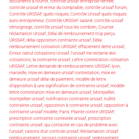
documents à fournir
,
contrôle urssaf entreprise fermée
,
controle urssaf et erreur du comptable
,
contrôle urssaf forum
,
Contrôle URSSAF quels risques
,
Contrôle Urssaf quels risques
auto entrepreneur
,
Contrôle URSSAF salarié
,
contrôle urssaf
témoignage
,
contrôle urssaf tous les combien
,
Courrier
réclamation Urssaf
,
Délai de remboursement trop perçu
URSSAF
,
délai opposition contrainte urssaf
,
Délai
remboursement cotisation URSSAF
,
effacement dette urssaf
,
Erreur calcul cotisations Urssaf
,
l'urssaf me reclame des
cotisations
,
la contrainte urssaf
,
Lettre contestation cotisation
URSSAF
,
Lettre demande de remboursement URSSAF
,
lyon
,
marseille
,
mise en demeure urssaf contestation
,
mise en
demeure urssaf délai de paiement
,
modèle de lettre
d'opposition à une signification de contrainte urssaf
,
modèle
lettre contestation mise en demeure urssaf
,
Montpellier
,
montpellier urssaf
,
notification contrainte urssaf
,
nullité
contrainte urssaf
,
opposition à contrainte urssaf
,
opposition à
contrainte urssaf modèle
,
Paris
,
Plainte contre URSSAF
,
prescription contrainte contestée urssaf
,
prescription
contrainte urssaf
,
qui contacter en cas de problème avec
l'urssaf
,
raisons d'un controle urssaf
,
Réclamation Urssaf
remboursement
,
recours contrainte urssaf
,
redressement