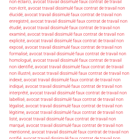
non éclairci
,
avocat travail dissimulé faux contrat de travail
non écrit
,
avocat travail dissimulé faux contrat de travail non
élucidé
,
avocat travail dissimulé faux contrat de travail non
enregistré
,
avocat travail dissimulé faux contrat de travail non
étudié
,
avocat travail dissimulé faux contrat de travail non
examiné
,
avocat travail dissimulé faux contrat de travail non
explicité
,
avocat travail dissimulé faux contrat de travail non
exposé
,
avocat travail dissimulé faux contrat de travail non
formalisé
,
avocat travail dissimulé faux contrat de travail non
homologué
,
avocat travail dissimulé faux contrat de travail
non identifié
,
avocat travail dissimulé faux contrat de travail
non illustré
,
avocat travail dissimulé faux contrat de travail non
indexé
,
avocat travail dissimulé faux contrat de travail non
indiqué
,
avocat travail dissimulé faux contrat de travail non
interprété
,
avocat travail dissimulé faux contrat de travail non
labellisé
,
avocat travail dissimulé faux contrat de travail non
légalisé
,
avocat travail dissimulé faux contrat de travail non
légitime
,
avocat travail dissimulé faux contrat de travail non
listé
,
avocat travail dissimulé faux contrat de travail non
marqué
,
avocat travail dissimulé faux contrat de travail non
mentionné
,
avocat travail dissimulé faux contrat de travail non
notifié
,
avocat travail dissimulé faux contrat de travail non