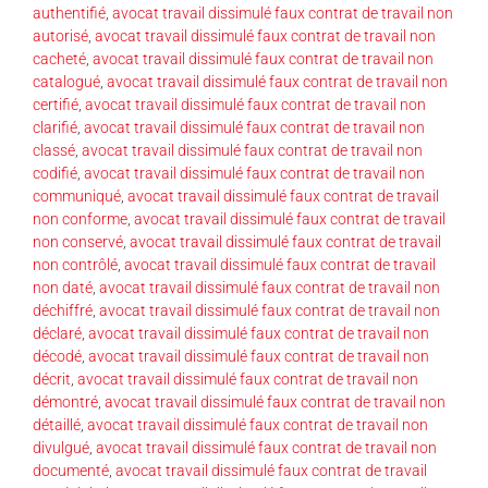
authentifié
,
avocat travail dissimulé faux contrat de travail non
autorisé
,
avocat travail dissimulé faux contrat de travail non
cacheté
,
avocat travail dissimulé faux contrat de travail non
catalogué
,
avocat travail dissimulé faux contrat de travail non
certifié
,
avocat travail dissimulé faux contrat de travail non
clarifié
,
avocat travail dissimulé faux contrat de travail non
classé
,
avocat travail dissimulé faux contrat de travail non
codifié
,
avocat travail dissimulé faux contrat de travail non
communiqué
,
avocat travail dissimulé faux contrat de travail
non conforme
,
avocat travail dissimulé faux contrat de travail
non conservé
,
avocat travail dissimulé faux contrat de travail
non contrôlé
,
avocat travail dissimulé faux contrat de travail
non daté
,
avocat travail dissimulé faux contrat de travail non
déchiffré
,
avocat travail dissimulé faux contrat de travail non
déclaré
,
avocat travail dissimulé faux contrat de travail non
décodé
,
avocat travail dissimulé faux contrat de travail non
décrit
,
avocat travail dissimulé faux contrat de travail non
démontré
,
avocat travail dissimulé faux contrat de travail non
détaillé
,
avocat travail dissimulé faux contrat de travail non
divulgué
,
avocat travail dissimulé faux contrat de travail non
documenté
,
avocat travail dissimulé faux contrat de travail