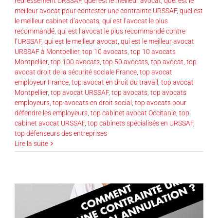
redressement URSSAF
,
quel est le meilleur avocat
,
quel est le
meilleur avocat pour contester une contrainte URSSAF
,
quel est
le meilleur cabinet d’avocats
,
qui est l’avocat le plus
recommandé
,
qui est l’avocat le plus recommandé contre
l’URSSAF
,
qui est le meilleur avocat
,
qui est le meilleur avocat
URSSAF à Montpellier
,
top 10 avocats
,
top 10 avocats
Montpellier
,
top 100 avocats
,
top 50 avocats
,
top avocat
,
top
avocat droit de la sécurité sociale France
,
top avocat
employeur France
,
top avocat en droit du travail
,
top avocat
Montpellier
,
top avocat URSSAF
,
top avocats
,
top avocats
employeurs
,
top avocats en droit social
,
top avocats pour
défendre les employeurs
,
top cabinet avocat Occitanie
,
top
cabinet avocat URSSAF
,
top cabinets spécialisés en URSSAF
,
top défenseurs des entreprises
Lire la suite