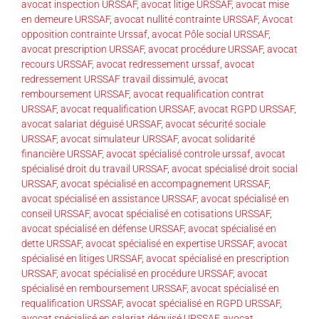
avocat inspection URSSAF
,
avocat litige URSSAF
,
avocat mise
en demeure URSSAF
,
avocat nullité contrainte URSSAF
,
Avocat
opposition contrainte Urssaf
,
avocat Pôle social URSSAF
,
avocat prescription URSSAF
,
avocat procédure URSSAF
,
avocat
recours URSSAF
,
avocat redressement urssaf
,
avocat
redressement URSSAF travail dissimulé
,
avocat
remboursement URSSAF
,
avocat requalification contrat
URSSAF
,
avocat requalification URSSAF
,
avocat RGPD URSSAF
,
avocat salariat déguisé URSSAF
,
avocat sécurité sociale
URSSAF
,
avocat simulateur URSSAF
,
avocat solidarité
financière URSSAF
,
avocat spécialisé controle urssaf
,
avocat
spécialisé droit du travail URSSAF
,
avocat spécialisé droit social
URSSAF
,
avocat spécialisé en accompagnement URSSAF
,
avocat spécialisé en assistance URSSAF
,
avocat spécialisé en
conseil URSSAF
,
avocat spécialisé en cotisations URSSAF
,
avocat spécialisé en défense URSSAF
,
avocat spécialisé en
dette URSSAF
,
avocat spécialisé en expertise URSSAF
,
avocat
spécialisé en litiges URSSAF
,
avocat spécialisé en prescription
URSSAF
,
avocat spécialisé en procédure URSSAF
,
avocat
spécialisé en remboursement URSSAF
,
avocat spécialisé en
requalification URSSAF
,
avocat spécialisé en RGPD URSSAF
,
avocat spécialisé en salariat déguisé URSSAF
,
avocat