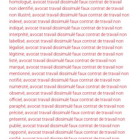
homologué
,
avocat travail dissimulé faux contrat de travail
non identifié
,
avocat travail dissimulé faux contrat de travail
non illustré
,
avocat travail dissimulé faux contrat de travail non
indexé
,
avocat travail dissimulé faux contrat de travail non
indiqué
,
avocat travail dissimulé faux contrat de travail non
interprété
,
avocat travail dissimulé faux contrat de travail non
labellisé
,
avocat travail dissimulé faux contrat de travail non
légalisé
,
avocat travail dissimulé faux contrat de travail non
légitime
,
avocat travail dissimulé faux contrat de travail non
listé
,
avocat travail dissimulé faux contrat de travail non
marqué
,
avocat travail dissimulé faux contrat de travail non
mentionné
,
avocat travail dissimulé faux contrat de travail non
notifié
,
avocat travail dissimulé faux contrat de travail non
numéroté
,
avocat travail dissimulé faux contrat de travail non
observé
,
avocat travail dissimulé faux contrat de travail non
officiel
,
avocat travail dissimulé faux contrat de travail non
paraphé
,
avocat travail dissimulé faux contrat de travail non
précisé
,
avocat travail dissimulé faux contrat de travail non
présenté
,
avocat travail dissimulé faux contrat de travail non
publié
,
avocat travail dissimulé faux contrat de travail non
rapporté
,
avocat travail dissimulé faux contrat de travail non
ratifié
,
avocat travail dissimulé faux contrat de travail non