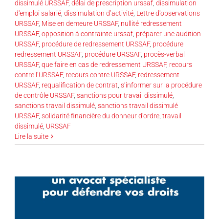
dissimulé URSSAF
,
délai de prescription urssaf
,
dissimulation
d'emploi salarié
,
dissimulation d’activité
,
Lettre d'observations
URSSAF
,
Mise en demeure URSSAF
,
nullité redressement
URSSAF
,
opposition à contrainte urssaf
,
préparer une audition
URSSAF
,
procédure de redressement URSSAF
,
procédure
redressement URSSAF
,
procédure URSSAF
,
procès-verbal
URSSAF
,
que faire en cas de redressement URSSAF
,
recours
contre l’URSSAF
,
recours contre URSSAF
,
redressement
URSSAF
,
requalification de contrat
,
s’informer sur la procédure
de contrôle URSSAF
,
sanctions pour travail dissimulé
,
sanctions travail dissimulé
,
sanctions travail dissimulé
URSSAF
,
solidarité financière du donneur d'ordre
,
travail
dissimulé
,
URSSAF
Lire la suite