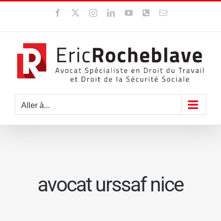
Passer
Facebook
X
Instagram
LinkedIn
YouTube
WhatsApp
Email
au
contenu
Aller à...
avocat urssaf nice