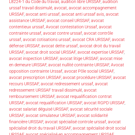
L8224-1 du Code du travail
,
audition libre URSSAF
,
audition
urssaf travail dissimulé
,
avocat
,
avocat accompagnement
URSSAF
,
avocat anti urssaf
,
avocat anti urssaf avis
,
avocat
assistance URSSAF
,
avocat conseil URSSAF
,
avocat
contentieux urssaf
,
Avocat contestation Urssaf
,
avocat
contrainte urssaf
,
avocat contre urssaf
,
avocat contrôle
urssaf
,
avocat cotisations urssaf
,
avocat CRA URSSAF
,
avocat
défense URSSAF
,
avocat dette urssaf
,
avocat droit du travail
URSSAF
,
avocat droit social URSSAF
,
avocat expertise URSSAF
,
avocat inspection URSSAF
,
avocat litige URSSAF
,
avocat mise
en demeure URSSAF
,
avocat nullité contrainte URSSAF
,
Avocat
opposition contrainte Urssaf
,
avocat Pôle social URSSAF
,
avocat prescription URSSAF
,
avocat procédure URSSAF
,
avocat
recours URSSAF
,
avocat redressement urssaf
,
avocat
redressement URSSAF travail dissimulé
,
avocat
remboursement URSSAF
,
avocat requalification contrat
URSSAF
,
avocat requalification URSSAF
,
avocat RGPD URSSAF
,
avocat salariat déguisé URSSAF
,
avocat sécurité sociale
URSSAF
,
avocat simulateur URSSAF
,
avocat solidarité
financière URSSAF
,
avocat spécialisé controle urssaf
,
avocat
spécialisé droit du travail URSSAF
,
avocat spécialisé droit social
URSSAF
,
avocat spécialisé en accompagnement URSSAF
,