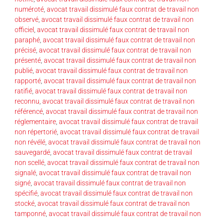
numéroté
,
avocat travail dissimulé faux contrat de travail non
observé
,
avocat travail dissimulé faux contrat de travail non
officiel
,
avocat travail dissimulé faux contrat de travail non
paraphé
,
avocat travail dissimulé faux contrat de travail non
précisé
,
avocat travail dissimulé faux contrat de travail non
présenté
,
avocat travail dissimulé faux contrat de travail non
publié
,
avocat travail dissimulé faux contrat de travail non
rapporté
,
avocat travail dissimulé faux contrat de travail non
ratifié
,
avocat travail dissimulé faux contrat de travail non
reconnu
,
avocat travail dissimulé faux contrat de travail non
référencé
,
avocat travail dissimulé faux contrat de travail non
réglementaire
,
avocat travail dissimulé faux contrat de travail
non répertorié
,
avocat travail dissimulé faux contrat de travail
non révélé
,
avocat travail dissimulé faux contrat de travail non
sauvegardé
,
avocat travail dissimulé faux contrat de travail
non scellé
,
avocat travail dissimulé faux contrat de travail non
signalé
,
avocat travail dissimulé faux contrat de travail non
signé
,
avocat travail dissimulé faux contrat de travail non
spécifié
,
avocat travail dissimulé faux contrat de travail non
stocké
,
avocat travail dissimulé faux contrat de travail non
tamponné
,
avocat travail dissimulé faux contrat de travail non