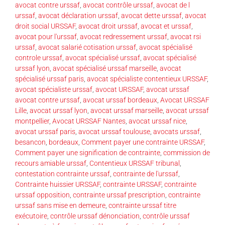
avocat contre urssaf
,
avocat contrôle urssaf
,
avocat de l
urssaf
,
avocat déclaration urssaf
,
avocat dette urssaf
,
avocat
droit social URSSAF
,
avocat droit urssaf
,
avocat et urssaf
,
avocat pour l'urssaf
,
avocat redressement urssaf
,
avocat rsi
urssaf
,
avocat salarié cotisation urssaf
,
avocat spécialisé
controle urssaf
,
avocat spécialisé urssaf
,
avocat spécialisé
urssaf lyon
,
avocat spécialisé urssaf marseille
,
avocat
spécialisé urssaf paris
,
avocat spécialiste contentieux URSSAF
,
avocat spécialiste urssaf
,
avocat URSSAF
,
avocat urssaf
avocat contre urssaf
,
avocat urssaf bordeaux
,
Avocat URSSAF
Lille
,
avocat urssaf lyon
,
avocat urssaf marseille
,
avocat urssaf
montpellier
,
Avocat URSSAF Nantes
,
avocat urssaf nice
,
avocat urssaf paris
,
avocat urssaf toulouse
,
avocats urssaf
,
besancon
,
bordeaux
,
Comment payer une contrainte URSSAF
,
Comment payer une signification de contrainte
,
commission de
recours amiable urssaf
,
Contentieux URSSAF tribunal
,
contestation contrainte urssaf
,
contrainte de l'urssaf
,
Contrainte huissier URSSAF
,
contrainte URSSAF
,
contrainte
urssaf opposition
,
contrainte urssaf prescription
,
contrainte
urssaf sans mise en demeure
,
contrainte urssaf titre
exécutoire
,
contrôle urssaf dénonciation
,
contrôle urssaf