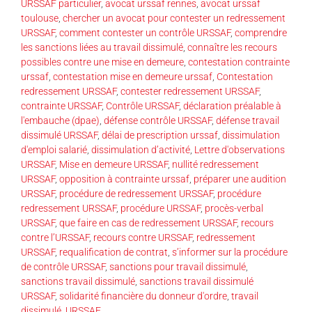
URSSAF particulier
,
avocat urssaf rennes
,
avocat urssaf
toulouse
,
chercher un avocat pour contester un redressement
URSSAF
,
comment contester un contrôle URSSAF
,
comprendre
les sanctions liées au travail dissimulé
,
connaître les recours
possibles contre une mise en demeure
,
contestation contrainte
urssaf
,
contestation mise en demeure urssaf
,
Contestation
redressement URSSAF
,
contester redressement URSSAF
,
contrainte URSSAF
,
Contrôle URSSAF
,
déclaration préalable à
l'embauche (dpae)
,
défense contrôle URSSAF
,
défense travail
dissimulé URSSAF
,
délai de prescription urssaf
,
dissimulation
d'emploi salarié
,
dissimulation d’activité
,
Lettre d'observations
URSSAF
,
Mise en demeure URSSAF
,
nullité redressement
URSSAF
,
opposition à contrainte urssaf
,
préparer une audition
URSSAF
,
procédure de redressement URSSAF
,
procédure
redressement URSSAF
,
procédure URSSAF
,
procès-verbal
URSSAF
,
que faire en cas de redressement URSSAF
,
recours
contre l’URSSAF
,
recours contre URSSAF
,
redressement
URSSAF
,
requalification de contrat
,
s’informer sur la procédure
de contrôle URSSAF
,
sanctions pour travail dissimulé
,
sanctions travail dissimulé
,
sanctions travail dissimulé
URSSAF
,
solidarité financière du donneur d'ordre
,
travail
dissimulé
,
URSSAF