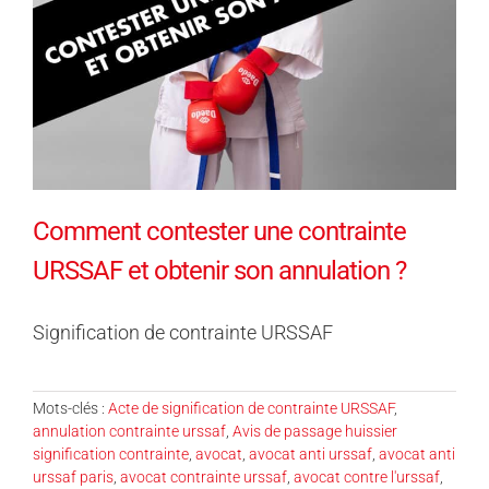
Comment contester une contrainte
URSSAF et obtenir son annulation ?
Signification de contrainte URSSAF
Mots-clés :
Acte de signification de contrainte URSSAF
,
annulation contrainte urssaf
,
Avis de passage huissier
signification contrainte
,
avocat
,
avocat anti urssaf
,
avocat anti
urssaf paris
,
avocat contrainte urssaf
,
avocat contre l'urssaf
,