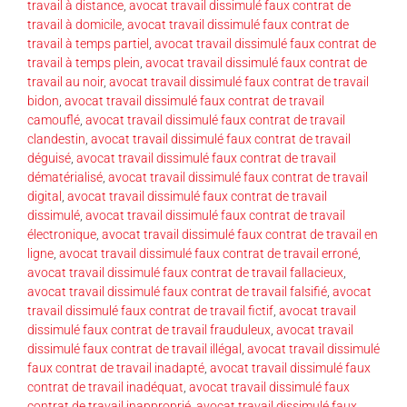
travail à distance
,
avocat travail dissimulé faux contrat de
travail à domicile
,
avocat travail dissimulé faux contrat de
travail à temps partiel
,
avocat travail dissimulé faux contrat de
travail à temps plein
,
avocat travail dissimulé faux contrat de
travail au noir
,
avocat travail dissimulé faux contrat de travail
bidon
,
avocat travail dissimulé faux contrat de travail
camouflé
,
avocat travail dissimulé faux contrat de travail
clandestin
,
avocat travail dissimulé faux contrat de travail
déguisé
,
avocat travail dissimulé faux contrat de travail
dématérialisé
,
avocat travail dissimulé faux contrat de travail
digital
,
avocat travail dissimulé faux contrat de travail
dissimulé
,
avocat travail dissimulé faux contrat de travail
électronique
,
avocat travail dissimulé faux contrat de travail en
ligne
,
avocat travail dissimulé faux contrat de travail erroné
,
avocat travail dissimulé faux contrat de travail fallacieux
,
avocat travail dissimulé faux contrat de travail falsifié
,
avocat
travail dissimulé faux contrat de travail fictif
,
avocat travail
dissimulé faux contrat de travail frauduleux
,
avocat travail
dissimulé faux contrat de travail illégal
,
avocat travail dissimulé
faux contrat de travail inadapté
,
avocat travail dissimulé faux
contrat de travail inadéquat
,
avocat travail dissimulé faux
contrat de travail inapproprié
,
avocat travail dissimulé faux