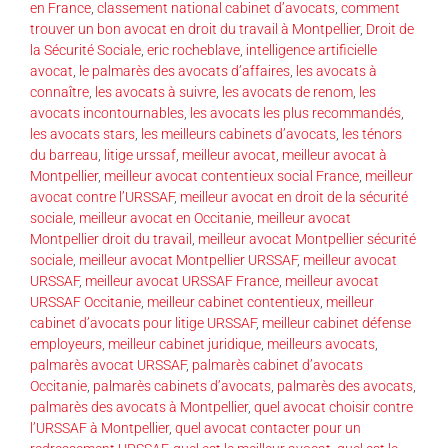
en France
,
classement national cabinet d’avocats
,
comment
trouver un bon avocat en droit du travail à Montpellier
,
Droit de
la Sécurité Sociale
,
eric rocheblave
,
intelligence artificielle
avocat
,
le palmarès des avocats d’affaires
,
les avocats à
connaître
,
les avocats à suivre
,
les avocats de renom
,
les
avocats incontournables
,
les avocats les plus recommandés
,
les avocats stars
,
les meilleurs cabinets d’avocats
,
les ténors
du barreau
,
litige urssaf
,
meilleur avocat
,
meilleur avocat à
Montpellier
,
meilleur avocat contentieux social France
,
meilleur
avocat contre l’URSSAF
,
meilleur avocat en droit de la sécurité
sociale
,
meilleur avocat en Occitanie
,
meilleur avocat
Montpellier droit du travail
,
meilleur avocat Montpellier sécurité
sociale
,
meilleur avocat Montpellier URSSAF
,
meilleur avocat
URSSAF
,
meilleur avocat URSSAF France
,
meilleur avocat
URSSAF Occitanie
,
meilleur cabinet contentieux
,
meilleur
cabinet d’avocats pour litige URSSAF
,
meilleur cabinet défense
employeurs
,
meilleur cabinet juridique
,
meilleurs avocats
,
palmarès avocat URSSAF
,
palmarès cabinet d’avocats
Occitanie
,
palmarès cabinets d’avocats
,
palmarès des avocats
,
palmarès des avocats à Montpellier
,
quel avocat choisir contre
l’URSSAF à Montpellier
,
quel avocat contacter pour un