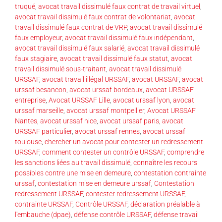
truqué
,
avocat travail dissimulé faux contrat de travail virtuel
,
avocat travail dissimulé faux contrat de volontariat
,
avocat
travail dissimulé faux contrat de VRP
,
avocat travail dissimulé
faux employeur
,
avocat travail dissimulé faux indépendant
,
avocat travail dissimulé faux salarié
,
avocat travail dissimulé
faux stagiaire
,
avocat travail dissimulé faux statut
,
avocat
travail dissimulé sous-traitant
,
avocat travail dissimulé
URSSAF
,
avocat travail illégal URSSAF
,
avocat URSSAF
,
avocat
urssaf besancon
,
avocat urssaf bordeaux
,
avocat URSSAF
entreprise
,
Avocat URSSAF Lille
,
avocat urssaf lyon
,
avocat
urssaf marseille
,
avocat urssaf montpellier
,
Avocat URSSAF
Nantes
,
avocat urssaf nice
,
avocat urssaf paris
,
avocat
URSSAF particulier
,
avocat urssaf rennes
,
avocat urssaf
toulouse
,
chercher un avocat pour contester un redressement
URSSAF
,
comment contester un contrôle URSSAF
,
comprendre
les sanctions liées au travail dissimulé
,
connaître les recours
possibles contre une mise en demeure
,
contestation contrainte
urssaf
,
contestation mise en demeure urssaf
,
Contestation
redressement URSSAF
,
contester redressement URSSAF
,
contrainte URSSAF
,
Contrôle URSSAF
,
déclaration préalable à
l'embauche (dpae)
,
défense contrôle URSSAF
,
défense travail