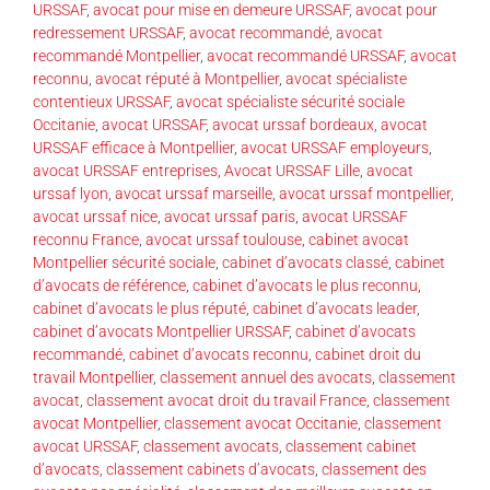
URSSAF
,
avocat pour mise en demeure URSSAF
,
avocat pour
redressement URSSAF
,
avocat recommandé
,
avocat
recommandé Montpellier
,
avocat recommandé URSSAF
,
avocat
reconnu
,
avocat réputé à Montpellier
,
avocat spécialiste
contentieux URSSAF
,
avocat spécialiste sécurité sociale
Occitanie
,
avocat URSSAF
,
avocat urssaf bordeaux
,
avocat
URSSAF efficace à Montpellier
,
avocat URSSAF employeurs
,
avocat URSSAF entreprises
,
Avocat URSSAF Lille
,
avocat
urssaf lyon
,
avocat urssaf marseille
,
avocat urssaf montpellier
,
avocat urssaf nice
,
avocat urssaf paris
,
avocat URSSAF
reconnu France
,
avocat urssaf toulouse
,
cabinet avocat
Montpellier sécurité sociale
,
cabinet d’avocats classé
,
cabinet
d’avocats de référence
,
cabinet d’avocats le plus reconnu
,
cabinet d’avocats le plus réputé
,
cabinet d’avocats leader
,
cabinet d’avocats Montpellier URSSAF
,
cabinet d’avocats
recommandé
,
cabinet d’avocats reconnu
,
cabinet droit du
travail Montpellier
,
classement annuel des avocats
,
classement
avocat
,
classement avocat droit du travail France
,
classement
avocat Montpellier
,
classement avocat Occitanie
,
classement
avocat URSSAF
,
classement avocats
,
classement cabinet
d’avocats
,
classement cabinets d’avocats
,
classement des