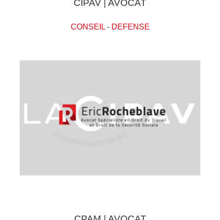
CIPAV | AVOCAT
CONSEIL
-
DEFENSE
CPAM | AVOCAT