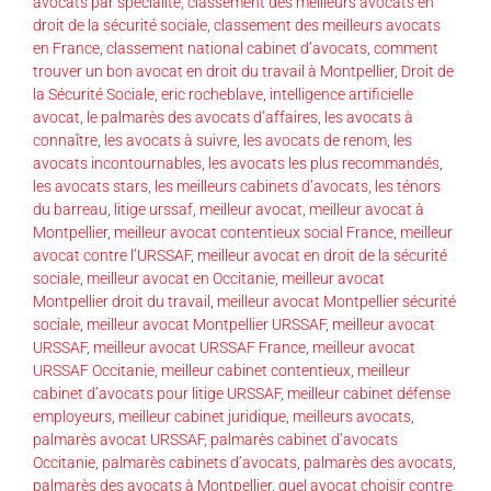
avocats par spécialité
,
classement des meilleurs avocats en
droit de la sécurité sociale
,
classement des meilleurs avocats
en France
,
classement national cabinet d’avocats
,
comment
trouver un bon avocat en droit du travail à Montpellier
,
Droit de
la Sécurité Sociale
,
eric rocheblave
,
intelligence artificielle
avocat
,
le palmarès des avocats d’affaires
,
les avocats à
connaître
,
les avocats à suivre
,
les avocats de renom
,
les
avocats incontournables
,
les avocats les plus recommandés
,
les avocats stars
,
les meilleurs cabinets d’avocats
,
les ténors
du barreau
,
litige urssaf
,
meilleur avocat
,
meilleur avocat à
Montpellier
,
meilleur avocat contentieux social France
,
meilleur
avocat contre l’URSSAF
,
meilleur avocat en droit de la sécurité
sociale
,
meilleur avocat en Occitanie
,
meilleur avocat
Montpellier droit du travail
,
meilleur avocat Montpellier sécurité
sociale
,
meilleur avocat Montpellier URSSAF
,
meilleur avocat
URSSAF
,
meilleur avocat URSSAF France
,
meilleur avocat
URSSAF Occitanie
,
meilleur cabinet contentieux
,
meilleur
cabinet d’avocats pour litige URSSAF
,
meilleur cabinet défense
employeurs
,
meilleur cabinet juridique
,
meilleurs avocats
,
palmarès avocat URSSAF
,
palmarès cabinet d’avocats
Occitanie
,
palmarès cabinets d’avocats
,
palmarès des avocats
,
palmarès des avocats à Montpellier
,
quel avocat choisir contre