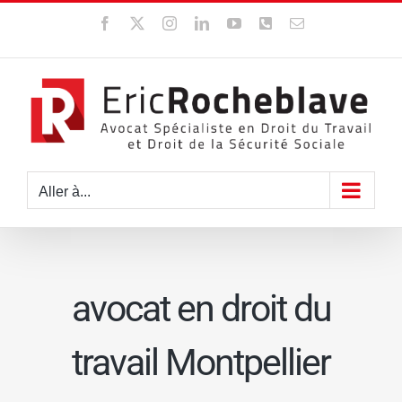
Passer
Facebook
X
Instagram
LinkedIn
YouTube
WhatsApp
Email
au
contenu
Aller à...
avocat en droit du
travail Montpellier