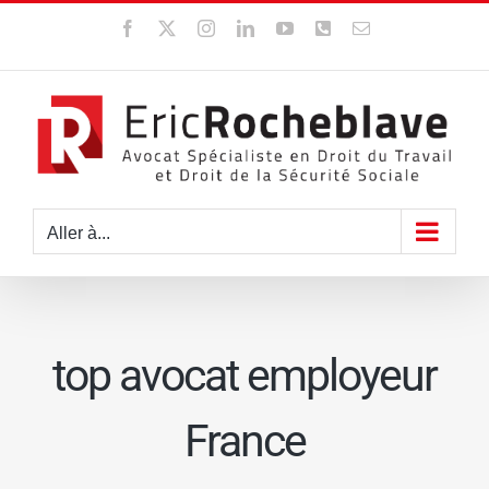
Passer
Facebook
X
Instagram
LinkedIn
YouTube
WhatsApp
Email
au
contenu
Aller à...
top avocat employeur
France