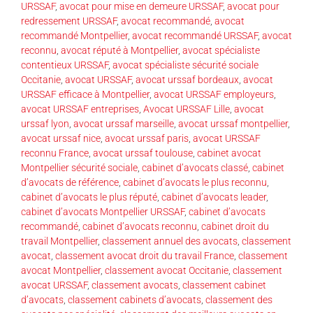
URSSAF
,
avocat pour mise en demeure URSSAF
,
avocat pour
redressement URSSAF
,
avocat recommandé
,
avocat
recommandé Montpellier
,
avocat recommandé URSSAF
,
avocat
reconnu
,
avocat réputé à Montpellier
,
avocat spécialiste
contentieux URSSAF
,
avocat spécialiste sécurité sociale
Occitanie
,
avocat URSSAF
,
avocat urssaf bordeaux
,
avocat
URSSAF efficace à Montpellier
,
avocat URSSAF employeurs
,
avocat URSSAF entreprises
,
Avocat URSSAF Lille
,
avocat
urssaf lyon
,
avocat urssaf marseille
,
avocat urssaf montpellier
,
avocat urssaf nice
,
avocat urssaf paris
,
avocat URSSAF
reconnu France
,
avocat urssaf toulouse
,
cabinet avocat
Montpellier sécurité sociale
,
cabinet d’avocats classé
,
cabinet
d’avocats de référence
,
cabinet d’avocats le plus reconnu
,
cabinet d’avocats le plus réputé
,
cabinet d’avocats leader
,
cabinet d’avocats Montpellier URSSAF
,
cabinet d’avocats
recommandé
,
cabinet d’avocats reconnu
,
cabinet droit du
travail Montpellier
,
classement annuel des avocats
,
classement
avocat
,
classement avocat droit du travail France
,
classement
avocat Montpellier
,
classement avocat Occitanie
,
classement
avocat URSSAF
,
classement avocats
,
classement cabinet
d’avocats
,
classement cabinets d’avocats
,
classement des