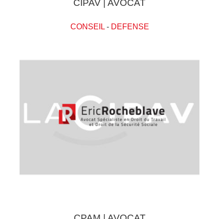
CIPAV | AVOCAT
CONSEIL
-
DEFENSE
CPAM | AVOCAT