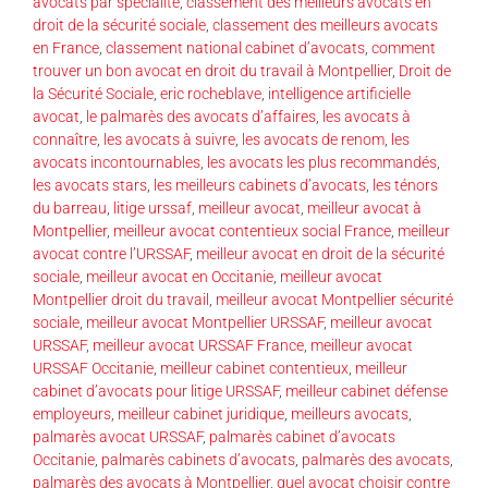
avocats par spécialité
,
classement des meilleurs avocats en
droit de la sécurité sociale
,
classement des meilleurs avocats
en France
,
classement national cabinet d’avocats
,
comment
trouver un bon avocat en droit du travail à Montpellier
,
Droit de
la Sécurité Sociale
,
eric rocheblave
,
intelligence artificielle
avocat
,
le palmarès des avocats d’affaires
,
les avocats à
connaître
,
les avocats à suivre
,
les avocats de renom
,
les
avocats incontournables
,
les avocats les plus recommandés
,
les avocats stars
,
les meilleurs cabinets d’avocats
,
les ténors
du barreau
,
litige urssaf
,
meilleur avocat
,
meilleur avocat à
Montpellier
,
meilleur avocat contentieux social France
,
meilleur
avocat contre l’URSSAF
,
meilleur avocat en droit de la sécurité
sociale
,
meilleur avocat en Occitanie
,
meilleur avocat
Montpellier droit du travail
,
meilleur avocat Montpellier sécurité
sociale
,
meilleur avocat Montpellier URSSAF
,
meilleur avocat
URSSAF
,
meilleur avocat URSSAF France
,
meilleur avocat
URSSAF Occitanie
,
meilleur cabinet contentieux
,
meilleur
cabinet d’avocats pour litige URSSAF
,
meilleur cabinet défense
employeurs
,
meilleur cabinet juridique
,
meilleurs avocats
,
palmarès avocat URSSAF
,
palmarès cabinet d’avocats
Occitanie
,
palmarès cabinets d’avocats
,
palmarès des avocats
,
palmarès des avocats à Montpellier
,
quel avocat choisir contre