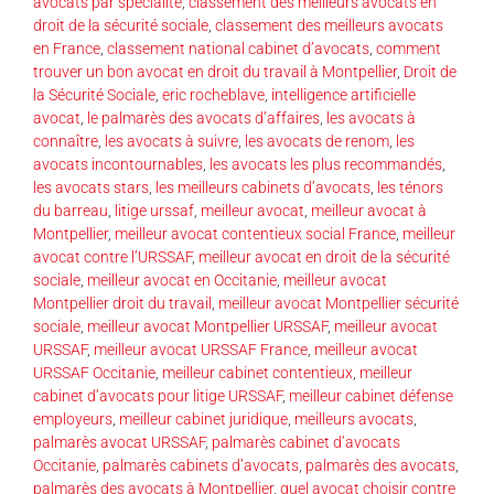
avocats par spécialité
,
classement des meilleurs avocats en
droit de la sécurité sociale
,
classement des meilleurs avocats
en France
,
classement national cabinet d’avocats
,
comment
trouver un bon avocat en droit du travail à Montpellier
,
Droit de
la Sécurité Sociale
,
eric rocheblave
,
intelligence artificielle
avocat
,
le palmarès des avocats d’affaires
,
les avocats à
connaître
,
les avocats à suivre
,
les avocats de renom
,
les
avocats incontournables
,
les avocats les plus recommandés
,
les avocats stars
,
les meilleurs cabinets d’avocats
,
les ténors
du barreau
,
litige urssaf
,
meilleur avocat
,
meilleur avocat à
Montpellier
,
meilleur avocat contentieux social France
,
meilleur
avocat contre l’URSSAF
,
meilleur avocat en droit de la sécurité
sociale
,
meilleur avocat en Occitanie
,
meilleur avocat
Montpellier droit du travail
,
meilleur avocat Montpellier sécurité
sociale
,
meilleur avocat Montpellier URSSAF
,
meilleur avocat
URSSAF
,
meilleur avocat URSSAF France
,
meilleur avocat
URSSAF Occitanie
,
meilleur cabinet contentieux
,
meilleur
cabinet d’avocats pour litige URSSAF
,
meilleur cabinet défense
employeurs
,
meilleur cabinet juridique
,
meilleurs avocats
,
palmarès avocat URSSAF
,
palmarès cabinet d’avocats
Occitanie
,
palmarès cabinets d’avocats
,
palmarès des avocats
,
palmarès des avocats à Montpellier
,
quel avocat choisir contre