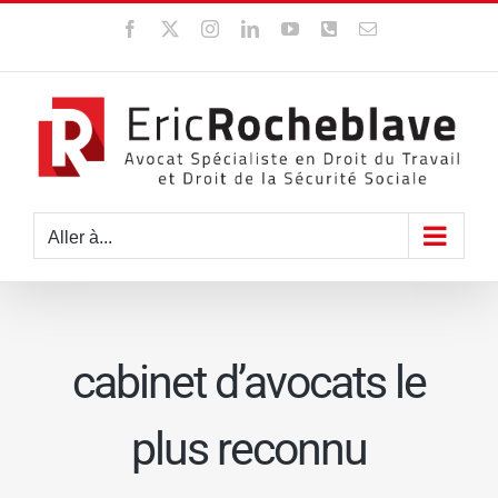
Passer
Facebook
X
Instagram
LinkedIn
YouTube
WhatsApp
Email
au
contenu
Aller à...
cabinet d’avocats le
plus reconnu