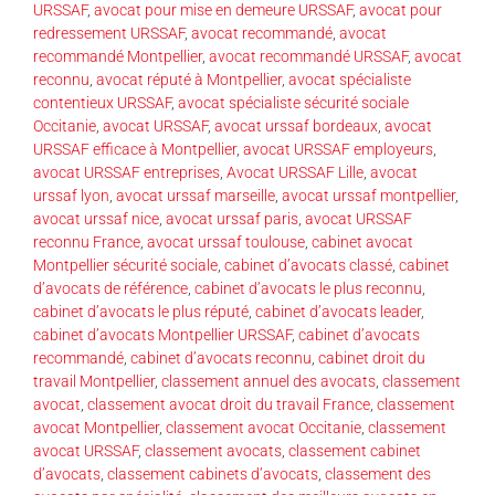
URSSAF
,
avocat pour mise en demeure URSSAF
,
avocat pour
redressement URSSAF
,
avocat recommandé
,
avocat
recommandé Montpellier
,
avocat recommandé URSSAF
,
avocat
reconnu
,
avocat réputé à Montpellier
,
avocat spécialiste
contentieux URSSAF
,
avocat spécialiste sécurité sociale
Occitanie
,
avocat URSSAF
,
avocat urssaf bordeaux
,
avocat
URSSAF efficace à Montpellier
,
avocat URSSAF employeurs
,
avocat URSSAF entreprises
,
Avocat URSSAF Lille
,
avocat
urssaf lyon
,
avocat urssaf marseille
,
avocat urssaf montpellier
,
avocat urssaf nice
,
avocat urssaf paris
,
avocat URSSAF
reconnu France
,
avocat urssaf toulouse
,
cabinet avocat
Montpellier sécurité sociale
,
cabinet d’avocats classé
,
cabinet
d’avocats de référence
,
cabinet d’avocats le plus reconnu
,
cabinet d’avocats le plus réputé
,
cabinet d’avocats leader
,
cabinet d’avocats Montpellier URSSAF
,
cabinet d’avocats
recommandé
,
cabinet d’avocats reconnu
,
cabinet droit du
travail Montpellier
,
classement annuel des avocats
,
classement
avocat
,
classement avocat droit du travail France
,
classement
avocat Montpellier
,
classement avocat Occitanie
,
classement
avocat URSSAF
,
classement avocats
,
classement cabinet
d’avocats
,
classement cabinets d’avocats
,
classement des