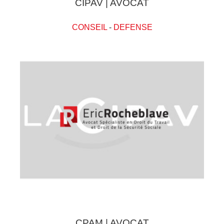
CIPAV | AVOCAT
CONSEIL
-
DEFENSE
CPAM | AVOCAT