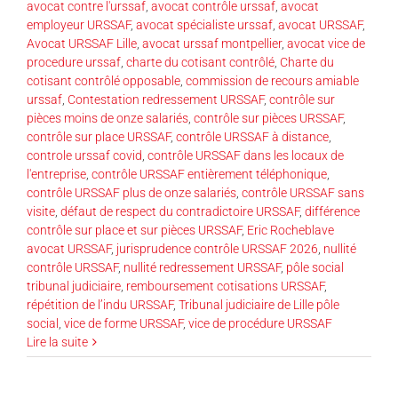
avocat contre l'urssaf
,
avocat contrôle urssaf
,
avocat
employeur URSSAF
,
avocat spécialiste urssaf
,
avocat URSSAF
,
Avocat URSSAF Lille
,
avocat urssaf montpellier
,
avocat vice de
procedure urssaf
,
charte du cotisant contrôlé
,
Charte du
cotisant contrôlé opposable
,
commission de recours amiable
urssaf
,
Contestation redressement URSSAF
,
contrôle sur
pièces moins de onze salariés
,
contrôle sur pièces URSSAF
,
contrôle sur place URSSAF
,
contrôle URSSAF à distance
,
controle urssaf covid
,
contrôle URSSAF dans les locaux de
l'entreprise
,
contrôle URSSAF entièrement téléphonique
,
contrôle URSSAF plus de onze salariés
,
contrôle URSSAF sans
visite
,
défaut de respect du contradictoire URSSAF
,
différence
contrôle sur place et sur pièces URSSAF
,
Eric Rocheblave
avocat URSSAF
,
jurisprudence contrôle URSSAF 2026
,
nullité
contrôle URSSAF
,
nullité redressement URSSAF
,
pôle social
tribunal judiciaire
,
remboursement cotisations URSSAF
,
répétition de l’indu URSSAF
,
Tribunal judiciaire de Lille pôle
social
,
vice de forme URSSAF
,
vice de procédure URSSAF
Lire la suite