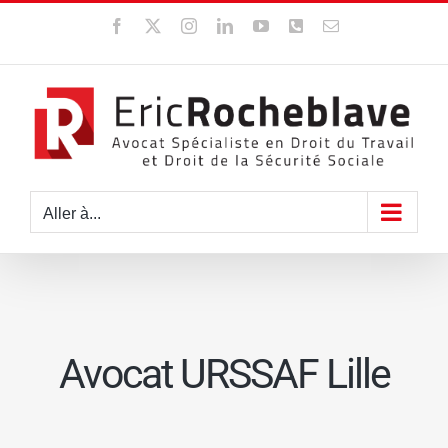
Passer
Facebook
X
Instagram
LinkedIn
YouTube
WhatsApp
Email
au
contenu
Aller à...
Avocat URSSAF Lille