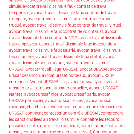
simulé
,
avocat travail dissimulé faux contrat de travail
temporaire
,
avocat travail dissimulé faux contrat de travail
trompeur
,
avocat travail dissimulé faux contrat de travail
truqué
,
avocat travail dissimulé faux contrat de travail virtuel
,
avocat travail dissimulé faux contrat de volontariat
,
avocat
travail dissimulé faux contrat de VRP
,
avocat travail dissimulé
faux employeur
,
avocat travail dissimulé faux indépendant
,
avocat travail dissimulé faux salarié
,
avocat travail dissimulé
faux stagiaire
,
avocat travail dissimulé faux statut
,
avocat
travail dissimulé sous-traitant
,
avocat travail dissimulé
URSSAF
,
avocat travail illégal URSSAF
,
avocat URSSAF
,
avocat
urssaf besancon
,
avocat urssaf bordeaux
,
avocat URSSAF
entreprise
,
Avocat URSSAF Lille
,
avocat urssaf lyon
,
avocat
urssaf marseille
,
avocat urssaf montpellier
,
Avocat URSSAF
Nantes
,
avocat urssaf nice
,
avocat urssaf paris
,
avocat
URSSAF particulier
,
avocat urssaf rennes
,
avocat urssaf
toulouse
,
chercher un avocat pour contester un redressement
URSSAF
,
comment contester un contrôle URSSAF
,
comprendre
les sanctions liées au travail dissimulé
,
connaître les recours
possibles contre une mise en demeure
,
contestation contrainte
urssaf
,
contestation mise en demeure urssaf
,
Contestation