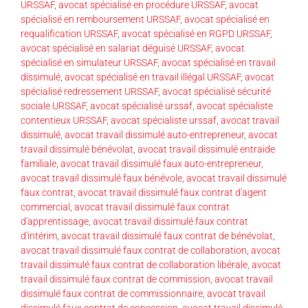
URSSAF
,
avocat spécialisé en procédure URSSAF
,
avocat
spécialisé en remboursement URSSAF
,
avocat spécialisé en
requalification URSSAF
,
avocat spécialisé en RGPD URSSAF
,
avocat spécialisé en salariat déguisé URSSAF
,
avocat
spécialisé en simulateur URSSAF
,
avocat spécialisé en travail
dissimulé
,
avocat spécialisé en travail illégal URSSAF
,
avocat
spécialisé redressement URSSAF
,
avocat spécialisé sécurité
sociale URSSAF
,
avocat spécialisé urssaf
,
avocat spécialiste
contentieux URSSAF
,
avocat spécialiste urssaf
,
avocat travail
dissimulé
,
avocat travail dissimulé auto-entrepreneur
,
avocat
travail dissimulé bénévolat
,
avocat travail dissimulé entraide
familiale
,
avocat travail dissimulé faux auto-entrepreneur
,
avocat travail dissimulé faux bénévole
,
avocat travail dissimulé
faux contrat
,
avocat travail dissimulé faux contrat d'agent
commercial
,
avocat travail dissimulé faux contrat
d'apprentissage
,
avocat travail dissimulé faux contrat
d'intérim
,
avocat travail dissimulé faux contrat de bénévolat
,
avocat travail dissimulé faux contrat de collaboration
,
avocat
travail dissimulé faux contrat de collaboration libérale
,
avocat
travail dissimulé faux contrat de commission
,
avocat travail
dissimulé faux contrat de commissionnaire
,
avocat travail
dissimulé faux contrat de concession
,
avocat travail dissimulé