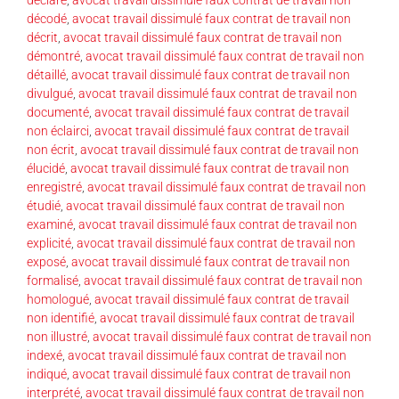
déclaré
,
avocat travail dissimulé faux contrat de travail non
décodé
,
avocat travail dissimulé faux contrat de travail non
décrit
,
avocat travail dissimulé faux contrat de travail non
démontré
,
avocat travail dissimulé faux contrat de travail non
détaillé
,
avocat travail dissimulé faux contrat de travail non
divulgué
,
avocat travail dissimulé faux contrat de travail non
documenté
,
avocat travail dissimulé faux contrat de travail
non éclairci
,
avocat travail dissimulé faux contrat de travail
non écrit
,
avocat travail dissimulé faux contrat de travail non
élucidé
,
avocat travail dissimulé faux contrat de travail non
enregistré
,
avocat travail dissimulé faux contrat de travail non
étudié
,
avocat travail dissimulé faux contrat de travail non
examiné
,
avocat travail dissimulé faux contrat de travail non
explicité
,
avocat travail dissimulé faux contrat de travail non
exposé
,
avocat travail dissimulé faux contrat de travail non
formalisé
,
avocat travail dissimulé faux contrat de travail non
homologué
,
avocat travail dissimulé faux contrat de travail
non identifié
,
avocat travail dissimulé faux contrat de travail
non illustré
,
avocat travail dissimulé faux contrat de travail non
indexé
,
avocat travail dissimulé faux contrat de travail non
indiqué
,
avocat travail dissimulé faux contrat de travail non
interprété
,
avocat travail dissimulé faux contrat de travail non