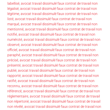
labellisé
,
avocat travail dissimulé faux contrat de travail non
légalisé
,
avocat travail dissimulé faux contrat de travail non
légitime
,
avocat travail dissimulé faux contrat de travail non
listé
,
avocat travail dissimulé faux contrat de travail non
marqué
,
avocat travail dissimulé faux contrat de travail non
mentionné
,
avocat travail dissimulé faux contrat de travail non
notifié
,
avocat travail dissimulé faux contrat de travail non
numéroté
,
avocat travail dissimulé faux contrat de travail non
observé
,
avocat travail dissimulé faux contrat de travail non
officiel
,
avocat travail dissimulé faux contrat de travail non
paraphé
,
avocat travail dissimulé faux contrat de travail non
précisé
,
avocat travail dissimulé faux contrat de travail non
présenté
,
avocat travail dissimulé faux contrat de travail non
publié
,
avocat travail dissimulé faux contrat de travail non
rapporté
,
avocat travail dissimulé faux contrat de travail non
ratifié
,
avocat travail dissimulé faux contrat de travail non
reconnu
,
avocat travail dissimulé faux contrat de travail non
référencé
,
avocat travail dissimulé faux contrat de travail non
réglementaire
,
avocat travail dissimulé faux contrat de travail
non répertorié
,
avocat travail dissimulé faux contrat de travail
non révélé
,
avocat travail dissimulé faux contrat de travail non