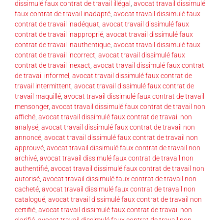
dissimulé faux contrat de travail illégal
,
avocat travail dissimulé
faux contrat de travail inadapté
,
avocat travail dissimulé faux
contrat de travail inadéquat
,
avocat travail dissimulé faux
contrat de travail inapproprié
,
avocat travail dissimulé faux
contrat de travail inauthentique
,
avocat travail dissimulé faux
contrat de travail incorrect
,
avocat travail dissimulé faux
contrat de travail inexact
,
avocat travail dissimulé faux contrat
de travail informel
,
avocat travail dissimulé faux contrat de
travail intermittent
,
avocat travail dissimulé faux contrat de
travail maquillé
,
avocat travail dissimulé faux contrat de travail
mensonger
,
avocat travail dissimulé faux contrat de travail non
affiché
,
avocat travail dissimulé faux contrat de travail non
analysé
,
avocat travail dissimulé faux contrat de travail non
annoncé
,
avocat travail dissimulé faux contrat de travail non
approuvé
,
avocat travail dissimulé faux contrat de travail non
archivé
,
avocat travail dissimulé faux contrat de travail non
authentifié
,
avocat travail dissimulé faux contrat de travail non
autorisé
,
avocat travail dissimulé faux contrat de travail non
cacheté
,
avocat travail dissimulé faux contrat de travail non
catalogué
,
avocat travail dissimulé faux contrat de travail non
certifié
,
avocat travail dissimulé faux contrat de travail non
clarifié
,
avocat travail dissimulé faux contrat de travail non