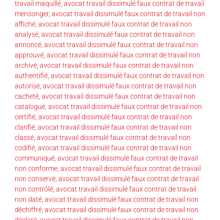
travail maquillé
,
avocat travail dissimulé faux contrat de travail
mensonger
,
avocat travail dissimulé faux contrat de travail non
affiché
,
avocat travail dissimulé faux contrat de travail non
analysé
,
avocat travail dissimulé faux contrat de travail non
annoncé
,
avocat travail dissimulé faux contrat de travail non
approuvé
,
avocat travail dissimulé faux contrat de travail non
archivé
,
avocat travail dissimulé faux contrat de travail non
authentifié
,
avocat travail dissimulé faux contrat de travail non
autorisé
,
avocat travail dissimulé faux contrat de travail non
cacheté
,
avocat travail dissimulé faux contrat de travail non
catalogué
,
avocat travail dissimulé faux contrat de travail non
certifié
,
avocat travail dissimulé faux contrat de travail non
clarifié
,
avocat travail dissimulé faux contrat de travail non
classé
,
avocat travail dissimulé faux contrat de travail non
codifié
,
avocat travail dissimulé faux contrat de travail non
communiqué
,
avocat travail dissimulé faux contrat de travail
non conforme
,
avocat travail dissimulé faux contrat de travail
non conservé
,
avocat travail dissimulé faux contrat de travail
non contrôlé
,
avocat travail dissimulé faux contrat de travail
non daté
,
avocat travail dissimulé faux contrat de travail non
déchiffré
,
avocat travail dissimulé faux contrat de travail non