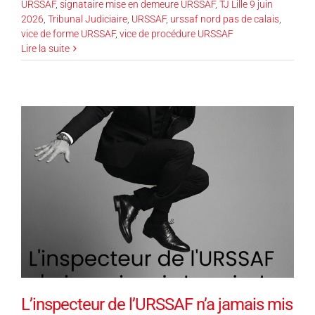
URSSAF
,
signataire mise en demeure URSSAF
,
TJ Lille 9 juin
2026
,
Tribunal Judiciaire
,
URSSAF
,
urssaf nord pas de calais
,
vice de forme URSSAF
,
vice de procédure URSSAF
Lire la suite
L’inspecteur de l’URSSAF n’a jamais mis