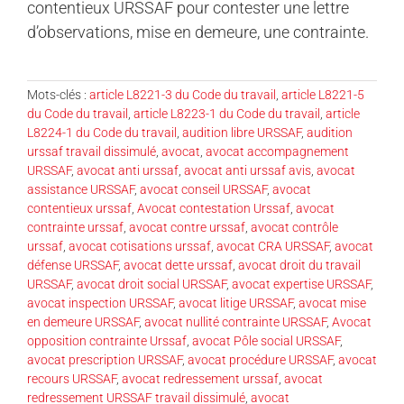
contentieux URSSAF pour contester une lettre
d’observations, mise en demeure, une contrainte.
Mots-clés :
article L8221-3 du Code du travail
,
article L8221-5
du Code du travail
,
article L8223-1 du Code du travail
,
article
L8224-1 du Code du travail
,
audition libre URSSAF
,
audition
urssaf travail dissimulé
,
avocat
,
avocat accompagnement
URSSAF
,
avocat anti urssaf
,
avocat anti urssaf avis
,
avocat
assistance URSSAF
,
avocat conseil URSSAF
,
avocat
contentieux urssaf
,
Avocat contestation Urssaf
,
avocat
contrainte urssaf
,
avocat contre urssaf
,
avocat contrôle
urssaf
,
avocat cotisations urssaf
,
avocat CRA URSSAF
,
avocat
défense URSSAF
,
avocat dette urssaf
,
avocat droit du travail
URSSAF
,
avocat droit social URSSAF
,
avocat expertise URSSAF
,
avocat inspection URSSAF
,
avocat litige URSSAF
,
avocat mise
en demeure URSSAF
,
avocat nullité contrainte URSSAF
,
Avocat
opposition contrainte Urssaf
,
avocat Pôle social URSSAF
,
avocat prescription URSSAF
,
avocat procédure URSSAF
,
avocat
recours URSSAF
,
avocat redressement urssaf
,
avocat
redressement URSSAF travail dissimulé
,
avocat