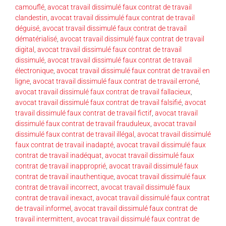
camouflé
,
avocat travail dissimulé faux contrat de travail
clandestin
,
avocat travail dissimulé faux contrat de travail
déguisé
,
avocat travail dissimulé faux contrat de travail
dématérialisé
,
avocat travail dissimulé faux contrat de travail
digital
,
avocat travail dissimulé faux contrat de travail
dissimulé
,
avocat travail dissimulé faux contrat de travail
électronique
,
avocat travail dissimulé faux contrat de travail en
ligne
,
avocat travail dissimulé faux contrat de travail erroné
,
avocat travail dissimulé faux contrat de travail fallacieux
,
avocat travail dissimulé faux contrat de travail falsifié
,
avocat
travail dissimulé faux contrat de travail fictif
,
avocat travail
dissimulé faux contrat de travail frauduleux
,
avocat travail
dissimulé faux contrat de travail illégal
,
avocat travail dissimulé
faux contrat de travail inadapté
,
avocat travail dissimulé faux
contrat de travail inadéquat
,
avocat travail dissimulé faux
contrat de travail inapproprié
,
avocat travail dissimulé faux
contrat de travail inauthentique
,
avocat travail dissimulé faux
contrat de travail incorrect
,
avocat travail dissimulé faux
contrat de travail inexact
,
avocat travail dissimulé faux contrat
de travail informel
,
avocat travail dissimulé faux contrat de
travail intermittent
,
avocat travail dissimulé faux contrat de