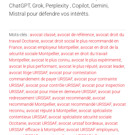
ChatGPT, Grok, Perplexity , Copilot, Gemini,
Mistral pour défendre vos intérêts.
Mots-clés :
avocat classé
,
avocat de référence
,
avocat droit du
travail Occitanie
,
avocat droit social le plus recommandé en
France
,
avocat employeur Montpellier
,
avocat en droit de la
sécurité sociale Montpellier
,
avocat en droit du travail
Montpellier
,
avocat le plus connu
,
avocat le plus expérimenté
,
avocat le plus performant
,
avocat le plus réputé
,
avocat leader
,
avocat litige URSSAF
,
avocat pour contestation
commandement de payer URSSAF
,
avocat pour contrainte
URSSAF
,
avocat pour contrôle URSSAF
,
avocat pour inspection
URSSAF
,
avocat pour mise en demeure URSSAF
,
avocat pour
redressement URSSAF
,
avocat recommandé
,
avocat
recommandé Montpellier
,
avocat recommandé URSSAF
,
avocat
reconnu
,
avocat réputé à Montpellier
,
avocat spécialiste
contentieux URSSAF
,
avocat spécialiste sécurité sociale
Occitanie
,
avocat URSSAF
,
avocat urssaf bordeaux
,
avocat
URSSAF efficace à Montpellier
,
avocat URSSAF employeurs
,