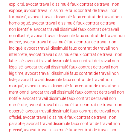
explicité
,
avocat travail dissimulé faux contrat de travail non
exposé
,
avocat travail dissimulé faux contrat de travail non
formalisé
,
avocat travail dissimulé faux contrat de travail non
homologué
,
avocat travail dissimulé faux contrat de travail
non identifié
,
avocat travail dissimulé faux contrat de travail
non illustré
,
avocat travail dissimulé faux contrat de travail non
indexé
,
avocat travail dissimulé faux contrat de travail non
indiqué
,
avocat travail dissimulé faux contrat de travail non
interprété
,
avocat travail dissimulé faux contrat de travail non
labellisé
,
avocat travail dissimulé faux contrat de travail non
légalisé
,
avocat travail dissimulé faux contrat de travail non
légitime
,
avocat travail dissimulé faux contrat de travail non
listé
,
avocat travail dissimulé faux contrat de travail non
marqué
,
avocat travail dissimulé faux contrat de travail non
mentionné
,
avocat travail dissimulé faux contrat de travail non
notifié
,
avocat travail dissimulé faux contrat de travail non
numéroté
,
avocat travail dissimulé faux contrat de travail non
observé
,
avocat travail dissimulé faux contrat de travail non
officiel
,
avocat travail dissimulé faux contrat de travail non
paraphé
,
avocat travail dissimulé faux contrat de travail non
précisé
,
avocat travail dissimulé faux contrat de travail non