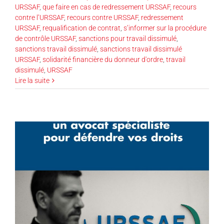
URSSAF
,
que faire en cas de redressement URSSAF
,
recours
contre l’URSSAF
,
recours contre URSSAF
,
redressement
URSSAF
,
requalification de contrat
,
s’informer sur la procédure
de contrôle URSSAF
,
sanctions pour travail dissimulé
,
sanctions travail dissimulé
,
sanctions travail dissimulé
URSSAF
,
solidarité financière du donneur d'ordre
,
travail
dissimulé
,
URSSAF
Lire la suite