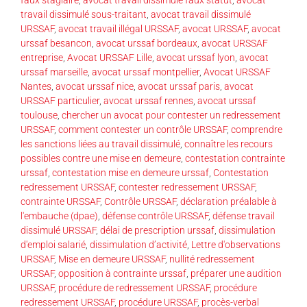
faux stagiaire
,
avocat travail dissimulé faux statut
,
avocat
travail dissimulé sous-traitant
,
avocat travail dissimulé
URSSAF
,
avocat travail illégal URSSAF
,
avocat URSSAF
,
avocat
urssaf besancon
,
avocat urssaf bordeaux
,
avocat URSSAF
entreprise
,
Avocat URSSAF Lille
,
avocat urssaf lyon
,
avocat
urssaf marseille
,
avocat urssaf montpellier
,
Avocat URSSAF
Nantes
,
avocat urssaf nice
,
avocat urssaf paris
,
avocat
URSSAF particulier
,
avocat urssaf rennes
,
avocat urssaf
toulouse
,
chercher un avocat pour contester un redressement
URSSAF
,
comment contester un contrôle URSSAF
,
comprendre
les sanctions liées au travail dissimulé
,
connaître les recours
possibles contre une mise en demeure
,
contestation contrainte
urssaf
,
contestation mise en demeure urssaf
,
Contestation
redressement URSSAF
,
contester redressement URSSAF
,
contrainte URSSAF
,
Contrôle URSSAF
,
déclaration préalable à
l'embauche (dpae)
,
défense contrôle URSSAF
,
défense travail
dissimulé URSSAF
,
délai de prescription urssaf
,
dissimulation
d'emploi salarié
,
dissimulation d’activité
,
Lettre d'observations
URSSAF
,
Mise en demeure URSSAF
,
nullité redressement
URSSAF
,
opposition à contrainte urssaf
,
préparer une audition
URSSAF
,
procédure de redressement URSSAF
,
procédure
redressement URSSAF
,
procédure URSSAF
,
procès-verbal