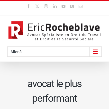
Passer
Facebook
X
Instagram
LinkedIn
YouTube
WhatsApp
Email
au
contenu
Aller à...
avocat le plus
performant