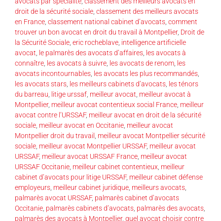
avocats par spécialité
,
classement des meilleurs avocats en
droit de la sécurité sociale
,
classement des meilleurs avocats
en France
,
classement national cabinet d’avocats
,
comment
trouver un bon avocat en droit du travail à Montpellier
,
Droit de
la Sécurité Sociale
,
eric rocheblave
,
intelligence artificielle
avocat
,
le palmarès des avocats d’affaires
,
les avocats à
connaître
,
les avocats à suivre
,
les avocats de renom
,
les
avocats incontournables
,
les avocats les plus recommandés
,
les avocats stars
,
les meilleurs cabinets d’avocats
,
les ténors
du barreau
,
litige urssaf
,
meilleur avocat
,
meilleur avocat à
Montpellier
,
meilleur avocat contentieux social France
,
meilleur
avocat contre l’URSSAF
,
meilleur avocat en droit de la sécurité
sociale
,
meilleur avocat en Occitanie
,
meilleur avocat
Montpellier droit du travail
,
meilleur avocat Montpellier sécurité
sociale
,
meilleur avocat Montpellier URSSAF
,
meilleur avocat
URSSAF
,
meilleur avocat URSSAF France
,
meilleur avocat
URSSAF Occitanie
,
meilleur cabinet contentieux
,
meilleur
cabinet d’avocats pour litige URSSAF
,
meilleur cabinet défense
employeurs
,
meilleur cabinet juridique
,
meilleurs avocats
,
palmarès avocat URSSAF
,
palmarès cabinet d’avocats
Occitanie
,
palmarès cabinets d’avocats
,
palmarès des avocats
,
palmarès des avocats à Montpellier
,
quel avocat choisir contre