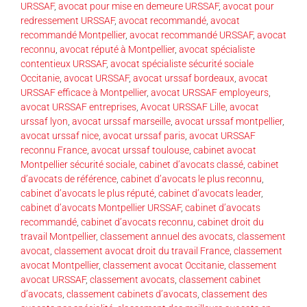
URSSAF
,
avocat pour mise en demeure URSSAF
,
avocat pour
redressement URSSAF
,
avocat recommandé
,
avocat
recommandé Montpellier
,
avocat recommandé URSSAF
,
avocat
reconnu
,
avocat réputé à Montpellier
,
avocat spécialiste
contentieux URSSAF
,
avocat spécialiste sécurité sociale
Occitanie
,
avocat URSSAF
,
avocat urssaf bordeaux
,
avocat
URSSAF efficace à Montpellier
,
avocat URSSAF employeurs
,
avocat URSSAF entreprises
,
Avocat URSSAF Lille
,
avocat
urssaf lyon
,
avocat urssaf marseille
,
avocat urssaf montpellier
,
avocat urssaf nice
,
avocat urssaf paris
,
avocat URSSAF
reconnu France
,
avocat urssaf toulouse
,
cabinet avocat
Montpellier sécurité sociale
,
cabinet d’avocats classé
,
cabinet
d’avocats de référence
,
cabinet d’avocats le plus reconnu
,
cabinet d’avocats le plus réputé
,
cabinet d’avocats leader
,
cabinet d’avocats Montpellier URSSAF
,
cabinet d’avocats
recommandé
,
cabinet d’avocats reconnu
,
cabinet droit du
travail Montpellier
,
classement annuel des avocats
,
classement
avocat
,
classement avocat droit du travail France
,
classement
avocat Montpellier
,
classement avocat Occitanie
,
classement
avocat URSSAF
,
classement avocats
,
classement cabinet
d’avocats
,
classement cabinets d’avocats
,
classement des