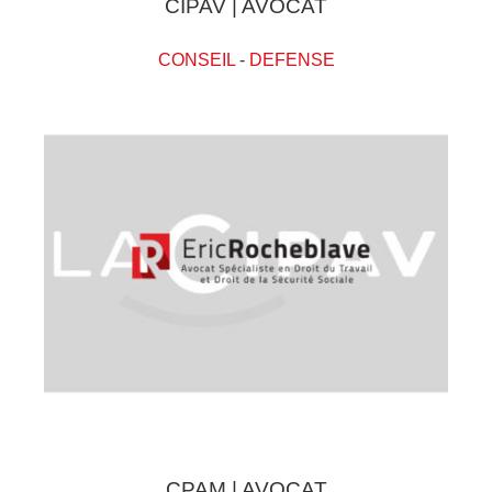
CIPAV | AVOCAT
CONSEIL
-
DEFENSE
CPAM | AVOCAT