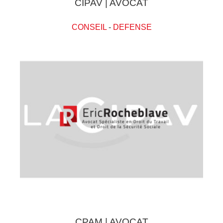
CIPAV | AVOCAT
CONSEIL
-
DEFENSE
CPAM | AVOCAT