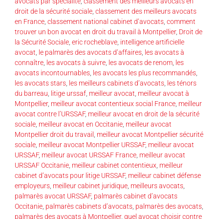
avocats par spécialité
,
classement des meilleurs avocats en
droit de la sécurité sociale
,
classement des meilleurs avocats
en France
,
classement national cabinet d’avocats
,
comment
trouver un bon avocat en droit du travail à Montpellier
,
Droit de
la Sécurité Sociale
,
eric rocheblave
,
intelligence artificielle
avocat
,
le palmarès des avocats d’affaires
,
les avocats à
connaître
,
les avocats à suivre
,
les avocats de renom
,
les
avocats incontournables
,
les avocats les plus recommandés
,
les avocats stars
,
les meilleurs cabinets d’avocats
,
les ténors
du barreau
,
litige urssaf
,
meilleur avocat
,
meilleur avocat à
Montpellier
,
meilleur avocat contentieux social France
,
meilleur
avocat contre l’URSSAF
,
meilleur avocat en droit de la sécurité
sociale
,
meilleur avocat en Occitanie
,
meilleur avocat
Montpellier droit du travail
,
meilleur avocat Montpellier sécurité
sociale
,
meilleur avocat Montpellier URSSAF
,
meilleur avocat
URSSAF
,
meilleur avocat URSSAF France
,
meilleur avocat
URSSAF Occitanie
,
meilleur cabinet contentieux
,
meilleur
cabinet d’avocats pour litige URSSAF
,
meilleur cabinet défense
employeurs
,
meilleur cabinet juridique
,
meilleurs avocats
,
palmarès avocat URSSAF
,
palmarès cabinet d’avocats
Occitanie
,
palmarès cabinets d’avocats
,
palmarès des avocats
,
palmarès des avocats à Montpellier
,
quel avocat choisir contre