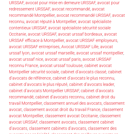
URSSAF
,
avocat pour mise en demeure URSSAF
,
avocat pour
redressement URSSAF
,
avocat recommandé
,
avocat
recommandé Montpellier
,
avocat recommandé URSSAF
,
avocat
reconnu
,
avocat réputé à Montpellier
,
avocat spécialiste
contentieux URSSAF
,
avocat spécialiste sécurité sociale
Occitanie
,
avocat URSSAF
,
avocat urssaf bordeaux
,
avocat
URSSAF efficace à Montpellier
,
avocat URSSAF employeurs
,
avocat URSSAF entreprises
,
Avocat URSSAF Lille
,
avocat
urssaf lyon
,
avocat urssaf marseille
,
avocat urssaf montpellier
,
avocat urssaf nice
,
avocat urssaf paris
,
avocat URSSAF
reconnu France
,
avocat urssaf toulouse
,
cabinet avocat
Montpellier sécurité sociale
,
cabinet d’avocats classé
,
cabinet
d’avocats de référence
,
cabinet d’avocats le plus reconnu
,
cabinet d’avocats le plus réputé
,
cabinet d’avocats leader
,
cabinet d’avocats Montpellier URSSAF
,
cabinet d’avocats
recommandé
,
cabinet d’avocats reconnu
,
cabinet droit du
travail Montpellier
,
classement annuel des avocats
,
classement
avocat
,
classement avocat droit du travail France
,
classement
avocat Montpellier
,
classement avocat Occitanie
,
classement
avocat URSSAF
,
classement avocats
,
classement cabinet
d’avocats
,
classement cabinets d’avocats
,
classement des