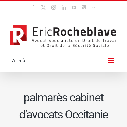
Passer
Facebook
X
Instagram
LinkedIn
YouTube
WhatsApp
Email
au
contenu
Aller à...
palmarès cabinet
d’avocats Occitanie