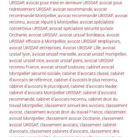
URSSAF
,
avocat pour mise en demeure URSSAF
,
avocat pour
redressement URSSAF
,
avocat recommandé
,
avocat
recommandé Montpellier
,
avocat recommandé URSSAF
,
avocat
reconnu
,
avocat réputé à Montpellier
,
avocat spécialiste
contentieux URSSAF
,
avocat spécialiste sécurité sociale
Occitanie
,
avocat URSSAF
,
avocat urssaf bordeaux
,
avocat
URSSAF efficace à Montpellier
,
avocat URSSAF employeurs
,
avocat URSSAF entreprises
,
Avocat URSSAF Lille
,
avocat
urssaf lyon
,
avocat urssaf marseille
,
avocat urssaf montpellier
,
avocat urssaf nice
,
avocat urssaf paris
,
avocat URSSAF
reconnu France
,
avocat urssaf toulouse
,
cabinet avocat
Montpellier sécurité sociale
,
cabinet d’avocats classé
,
cabinet
d’avocats de référence
,
cabinet d’avocats le plus reconnu
,
cabinet d’avocats le plus réputé
,
cabinet d’avocats leader
,
cabinet d’avocats Montpellier URSSAF
,
cabinet d’avocats
recommandé
,
cabinet d’avocats reconnu
,
cabinet droit du
travail Montpellier
,
classement annuel des avocats
,
classement
avocat
,
classement avocat droit du travail France
,
classement
avocat Montpellier
,
classement avocat Occitanie
,
classement
avocat URSSAF
,
classement avocats
,
classement cabinet
d’avocats
,
classement cabinets d’avocats
,
classement des