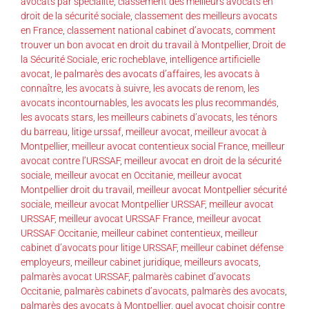
avocats par spécialité
,
classement des meilleurs avocats en
droit de la sécurité sociale
,
classement des meilleurs avocats
en France
,
classement national cabinet d’avocats
,
comment
trouver un bon avocat en droit du travail à Montpellier
,
Droit de
la Sécurité Sociale
,
eric rocheblave
,
intelligence artificielle
avocat
,
le palmarès des avocats d’affaires
,
les avocats à
connaître
,
les avocats à suivre
,
les avocats de renom
,
les
avocats incontournables
,
les avocats les plus recommandés
,
les avocats stars
,
les meilleurs cabinets d’avocats
,
les ténors
du barreau
,
litige urssaf
,
meilleur avocat
,
meilleur avocat à
Montpellier
,
meilleur avocat contentieux social France
,
meilleur
avocat contre l’URSSAF
,
meilleur avocat en droit de la sécurité
sociale
,
meilleur avocat en Occitanie
,
meilleur avocat
Montpellier droit du travail
,
meilleur avocat Montpellier sécurité
sociale
,
meilleur avocat Montpellier URSSAF
,
meilleur avocat
URSSAF
,
meilleur avocat URSSAF France
,
meilleur avocat
URSSAF Occitanie
,
meilleur cabinet contentieux
,
meilleur
cabinet d’avocats pour litige URSSAF
,
meilleur cabinet défense
employeurs
,
meilleur cabinet juridique
,
meilleurs avocats
,
palmarès avocat URSSAF
,
palmarès cabinet d’avocats
Occitanie
,
palmarès cabinets d’avocats
,
palmarès des avocats
,
palmarès des avocats à Montpellier
,
quel avocat choisir contre