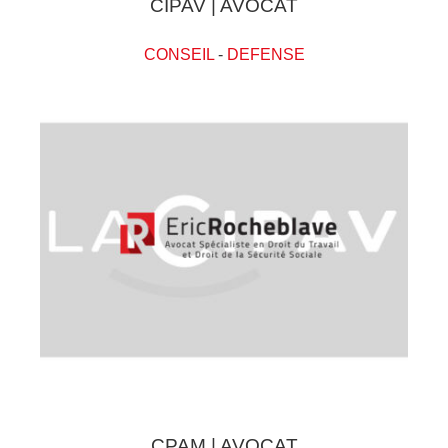
CIPAV | AVOCAT
CONSEIL
-
DEFENSE
CPAM | AVOCAT