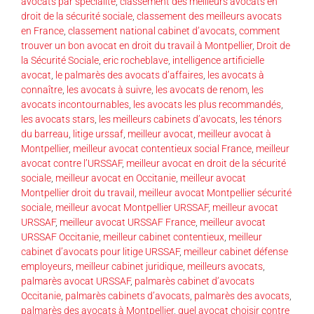
avocats par spécialité
,
classement des meilleurs avocats en
droit de la sécurité sociale
,
classement des meilleurs avocats
en France
,
classement national cabinet d’avocats
,
comment
trouver un bon avocat en droit du travail à Montpellier
,
Droit de
la Sécurité Sociale
,
eric rocheblave
,
intelligence artificielle
avocat
,
le palmarès des avocats d’affaires
,
les avocats à
connaître
,
les avocats à suivre
,
les avocats de renom
,
les
avocats incontournables
,
les avocats les plus recommandés
,
les avocats stars
,
les meilleurs cabinets d’avocats
,
les ténors
du barreau
,
litige urssaf
,
meilleur avocat
,
meilleur avocat à
Montpellier
,
meilleur avocat contentieux social France
,
meilleur
avocat contre l’URSSAF
,
meilleur avocat en droit de la sécurité
sociale
,
meilleur avocat en Occitanie
,
meilleur avocat
Montpellier droit du travail
,
meilleur avocat Montpellier sécurité
sociale
,
meilleur avocat Montpellier URSSAF
,
meilleur avocat
URSSAF
,
meilleur avocat URSSAF France
,
meilleur avocat
URSSAF Occitanie
,
meilleur cabinet contentieux
,
meilleur
cabinet d’avocats pour litige URSSAF
,
meilleur cabinet défense
employeurs
,
meilleur cabinet juridique
,
meilleurs avocats
,
palmarès avocat URSSAF
,
palmarès cabinet d’avocats
Occitanie
,
palmarès cabinets d’avocats
,
palmarès des avocats
,
palmarès des avocats à Montpellier
,
quel avocat choisir contre