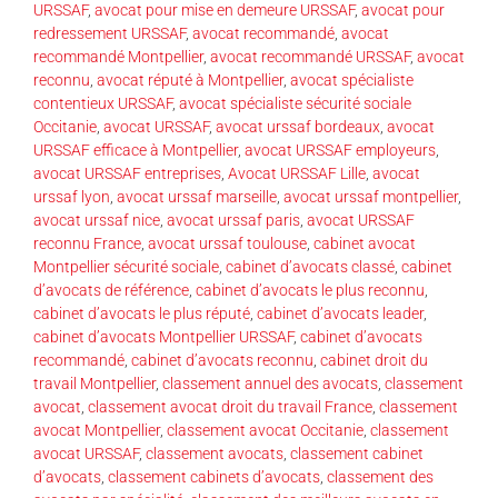
URSSAF
,
avocat pour mise en demeure URSSAF
,
avocat pour
redressement URSSAF
,
avocat recommandé
,
avocat
recommandé Montpellier
,
avocat recommandé URSSAF
,
avocat
reconnu
,
avocat réputé à Montpellier
,
avocat spécialiste
contentieux URSSAF
,
avocat spécialiste sécurité sociale
Occitanie
,
avocat URSSAF
,
avocat urssaf bordeaux
,
avocat
URSSAF efficace à Montpellier
,
avocat URSSAF employeurs
,
avocat URSSAF entreprises
,
Avocat URSSAF Lille
,
avocat
urssaf lyon
,
avocat urssaf marseille
,
avocat urssaf montpellier
,
avocat urssaf nice
,
avocat urssaf paris
,
avocat URSSAF
reconnu France
,
avocat urssaf toulouse
,
cabinet avocat
Montpellier sécurité sociale
,
cabinet d’avocats classé
,
cabinet
d’avocats de référence
,
cabinet d’avocats le plus reconnu
,
cabinet d’avocats le plus réputé
,
cabinet d’avocats leader
,
cabinet d’avocats Montpellier URSSAF
,
cabinet d’avocats
recommandé
,
cabinet d’avocats reconnu
,
cabinet droit du
travail Montpellier
,
classement annuel des avocats
,
classement
avocat
,
classement avocat droit du travail France
,
classement
avocat Montpellier
,
classement avocat Occitanie
,
classement
avocat URSSAF
,
classement avocats
,
classement cabinet
d’avocats
,
classement cabinets d’avocats
,
classement des