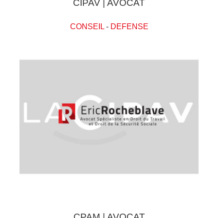
CIPAV | AVOCAT
CONSEIL
-
DEFENSE
CPAM | AVOCAT