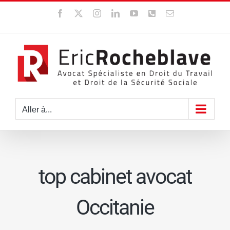
Passer
Facebook
X
Instagram
LinkedIn
YouTube
WhatsApp
Email
au
contenu
Aller à...
top cabinet avocat
Occitanie