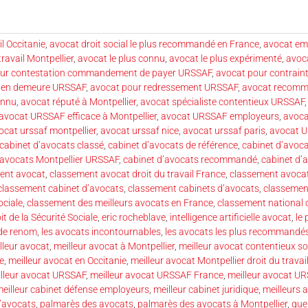
il Occitanie
,
avocat droit social le plus recommandé en France
,
avocat emp
travail Montpellier
,
avocat le plus connu
,
avocat le plus expérimenté
,
avoca
our contestation commandement de payer URSSAF
,
avocat pour contrain
e en demeure URSSAF
,
avocat pour redressement URSSAF
,
avocat recom
onnu
,
avocat réputé à Montpellier
,
avocat spécialiste contentieux URSSAF
avocat URSSAF efficace à Montpellier
,
avocat URSSAF employeurs
,
avoca
ocat urssaf montpellier
,
avocat urssaf nice
,
avocat urssaf paris
,
avocat 
cabinet d’avocats classé
,
cabinet d’avocats de référence
,
cabinet d’avoca
’avocats Montpellier URSSAF
,
cabinet d’avocats recommandé
,
cabinet d’
ent avocat
,
classement avocat droit du travail France
,
classement avocat
classement cabinet d’avocats
,
classement cabinets d’avocats
,
classemen
ociale
,
classement des meilleurs avocats en France
,
classement national 
it de la Sécurité Sociale
,
eric rocheblave
,
intelligence artificielle avocat
,
le
 de renom
,
les avocats incontournables
,
les avocats les plus recommandé
lleur avocat
,
meilleur avocat à Montpellier
,
meilleur avocat contentieux so
le
,
meilleur avocat en Occitanie
,
meilleur avocat Montpellier droit du travai
lleur avocat URSSAF
,
meilleur avocat URSSAF France
,
meilleur avocat UR
eilleur cabinet défense employeurs
,
meilleur cabinet juridique
,
meilleurs 
’avocats
,
palmarès des avocats
,
palmarès des avocats à Montpellier
,
que