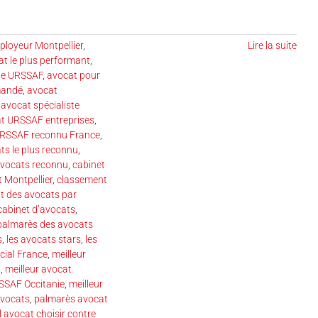
loyeur Montpellier
,
Lire la suite
t le plus performant
,
te URSSAF
,
avocat pour
mandé
,
avocat
,
avocat spécialiste
t URSSAF entreprises
,
URSSAF reconnu France
,
ts le plus reconnu
,
avocats reconnu
,
cabinet
 Montpellier
,
classement
t des avocats par
cabinet d’avocats
,
 palmarès des avocats
s
,
les avocats stars
,
les
cial France
,
meilleur
l
,
meilleur avocat
SSAF Occitanie
,
meilleur
avocats
,
palmarès avocat
l avocat choisir contre