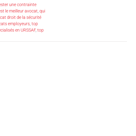
ester une contrainte
est le meilleur avocat
,
qui
cat droit de la sécurité
cats employeurs
,
top
écialisés en URSSAF
,
top