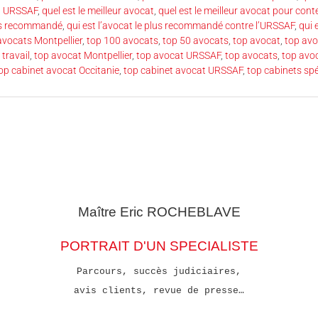
t URSSAF
,
quel est le meilleur avocat
,
quel est le meilleur avocat pour cont
lus recommandé
,
qui est l’avocat le plus recommandé contre l’URSSAF
,
qui 
avocats Montpellier
,
top 100 avocats
,
top 50 avocats
,
top avocat
,
top avo
 travail
,
top avocat Montpellier
,
top avocat URSSAF
,
top avocats
,
top avo
op cabinet avocat Occitanie
,
top cabinet avocat URSSAF
,
top cabinets sp
Maître Eric
ROCHEBLAVE
PORTRAIT D'UN SPECIALISTE
Parcours, succès judiciaires,
avis clients, revue de presse…