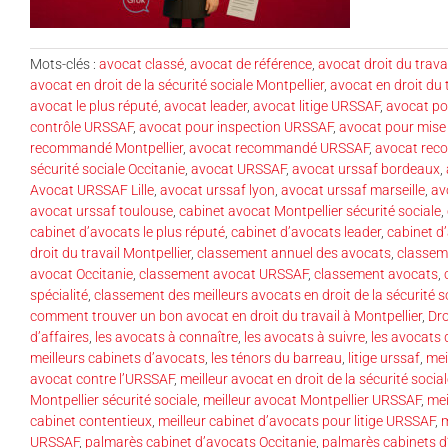
Mots-clés :
avocat classé
,
avocat de référence
,
avocat droit du trava
avocat en droit de la sécurité sociale Montpellier
,
avocat en droit du 
avocat le plus réputé
,
avocat leader
,
avocat litige URSSAF
,
avocat p
contrôle URSSAF
,
avocat pour inspection URSSAF
,
avocat pour mis
recommandé Montpellier
,
avocat recommandé URSSAF
,
avocat rec
sécurité sociale Occitanie
,
avocat URSSAF
,
avocat urssaf bordeaux
,
Avocat URSSAF Lille
,
avocat urssaf lyon
,
avocat urssaf marseille
,
av
avocat urssaf toulouse
,
cabinet avocat Montpellier sécurité sociale
,
cabinet d’avocats le plus réputé
,
cabinet d’avocats leader
,
cabinet d
droit du travail Montpellier
,
classement annuel des avocats
,
classem
avocat Occitanie
,
classement avocat URSSAF
,
classement avocats
,
spécialité
,
classement des meilleurs avocats en droit de la sécurité s
comment trouver un bon avocat en droit du travail à Montpellier
,
Dro
d’affaires
,
les avocats à connaître
,
les avocats à suivre
,
les avocats
meilleurs cabinets d’avocats
,
les ténors du barreau
,
litige urssaf
,
mei
avocat contre l’URSSAF
,
meilleur avocat en droit de la sécurité socia
Montpellier sécurité sociale
,
meilleur avocat Montpellier URSSAF
,
mei
cabinet contentieux
,
meilleur cabinet d’avocats pour litige URSSAF
,
m
URSSAF
,
palmarès cabinet d’avocats Occitanie
,
palmarès cabinets d