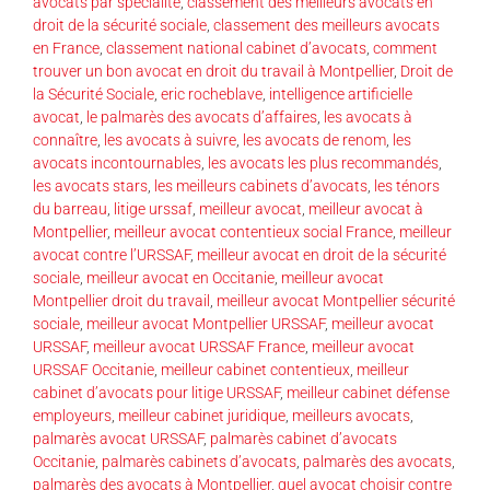
avocats par spécialité
,
classement des meilleurs avocats en
droit de la sécurité sociale
,
classement des meilleurs avocats
en France
,
classement national cabinet d’avocats
,
comment
trouver un bon avocat en droit du travail à Montpellier
,
Droit de
la Sécurité Sociale
,
eric rocheblave
,
intelligence artificielle
avocat
,
le palmarès des avocats d’affaires
,
les avocats à
connaître
,
les avocats à suivre
,
les avocats de renom
,
les
avocats incontournables
,
les avocats les plus recommandés
,
les avocats stars
,
les meilleurs cabinets d’avocats
,
les ténors
du barreau
,
litige urssaf
,
meilleur avocat
,
meilleur avocat à
Montpellier
,
meilleur avocat contentieux social France
,
meilleur
avocat contre l’URSSAF
,
meilleur avocat en droit de la sécurité
sociale
,
meilleur avocat en Occitanie
,
meilleur avocat
Montpellier droit du travail
,
meilleur avocat Montpellier sécurité
sociale
,
meilleur avocat Montpellier URSSAF
,
meilleur avocat
URSSAF
,
meilleur avocat URSSAF France
,
meilleur avocat
URSSAF Occitanie
,
meilleur cabinet contentieux
,
meilleur
cabinet d’avocats pour litige URSSAF
,
meilleur cabinet défense
employeurs
,
meilleur cabinet juridique
,
meilleurs avocats
,
palmarès avocat URSSAF
,
palmarès cabinet d’avocats
Occitanie
,
palmarès cabinets d’avocats
,
palmarès des avocats
,
palmarès des avocats à Montpellier
,
quel avocat choisir contre