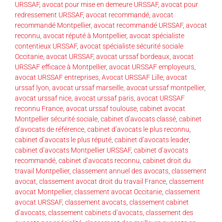
URSSAF
,
avocat pour mise en demeure URSSAF
,
avocat pour
redressement URSSAF
,
avocat recommandé
,
avocat
recommandé Montpellier
,
avocat recommandé URSSAF
,
avocat
reconnu
,
avocat réputé à Montpellier
,
avocat spécialiste
contentieux URSSAF
,
avocat spécialiste sécurité sociale
Occitanie
,
avocat URSSAF
,
avocat urssaf bordeaux
,
avocat
URSSAF efficace à Montpellier
,
avocat URSSAF employeurs
,
avocat URSSAF entreprises
,
Avocat URSSAF Lille
,
avocat
urssaf lyon
,
avocat urssaf marseille
,
avocat urssaf montpellier
,
avocat urssaf nice
,
avocat urssaf paris
,
avocat URSSAF
reconnu France
,
avocat urssaf toulouse
,
cabinet avocat
Montpellier sécurité sociale
,
cabinet d’avocats classé
,
cabinet
d’avocats de référence
,
cabinet d’avocats le plus reconnu
,
cabinet d’avocats le plus réputé
,
cabinet d’avocats leader
,
cabinet d’avocats Montpellier URSSAF
,
cabinet d’avocats
recommandé
,
cabinet d’avocats reconnu
,
cabinet droit du
travail Montpellier
,
classement annuel des avocats
,
classement
avocat
,
classement avocat droit du travail France
,
classement
avocat Montpellier
,
classement avocat Occitanie
,
classement
avocat URSSAF
,
classement avocats
,
classement cabinet
d’avocats
,
classement cabinets d’avocats
,
classement des