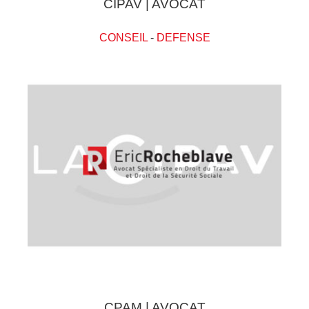
CIPAV | AVOCAT
CONSEIL
-
DEFENSE
CPAM | AVOCAT