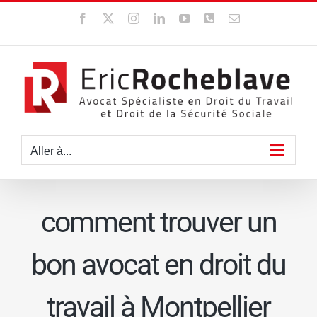
Passer
Facebook
X
Instagram
LinkedIn
YouTube
WhatsApp
Email
au
contenu
Aller à...
comment trouver un
bon avocat en droit du
travail à Montpellier