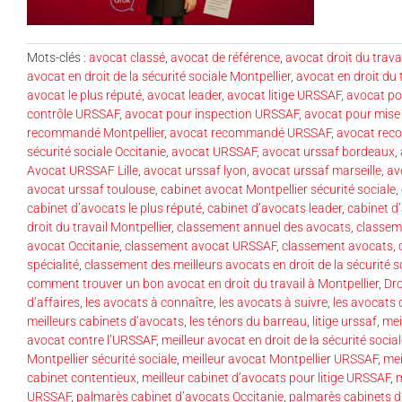
Mots-clés :
avocat classé
,
avocat de référence
,
avocat droit du trava
avocat en droit de la sécurité sociale Montpellier
,
avocat en droit du 
avocat le plus réputé
,
avocat leader
,
avocat litige URSSAF
,
avocat p
contrôle URSSAF
,
avocat pour inspection URSSAF
,
avocat pour mis
recommandé Montpellier
,
avocat recommandé URSSAF
,
avocat rec
sécurité sociale Occitanie
,
avocat URSSAF
,
avocat urssaf bordeaux
,
Avocat URSSAF Lille
,
avocat urssaf lyon
,
avocat urssaf marseille
,
av
avocat urssaf toulouse
,
cabinet avocat Montpellier sécurité sociale
,
cabinet d’avocats le plus réputé
,
cabinet d’avocats leader
,
cabinet d
droit du travail Montpellier
,
classement annuel des avocats
,
classem
avocat Occitanie
,
classement avocat URSSAF
,
classement avocats
,
spécialité
,
classement des meilleurs avocats en droit de la sécurité s
comment trouver un bon avocat en droit du travail à Montpellier
,
Dro
d’affaires
,
les avocats à connaître
,
les avocats à suivre
,
les avocats
meilleurs cabinets d’avocats
,
les ténors du barreau
,
litige urssaf
,
mei
avocat contre l’URSSAF
,
meilleur avocat en droit de la sécurité socia
Montpellier sécurité sociale
,
meilleur avocat Montpellier URSSAF
,
mei
cabinet contentieux
,
meilleur cabinet d’avocats pour litige URSSAF
,
m
URSSAF
,
palmarès cabinet d’avocats Occitanie
,
palmarès cabinets d