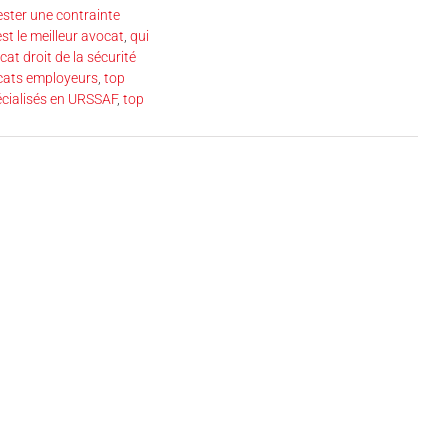
ester une contrainte
est le meilleur avocat
,
qui
cat droit de la sécurité
cats employeurs
,
top
écialisés en URSSAF
,
top