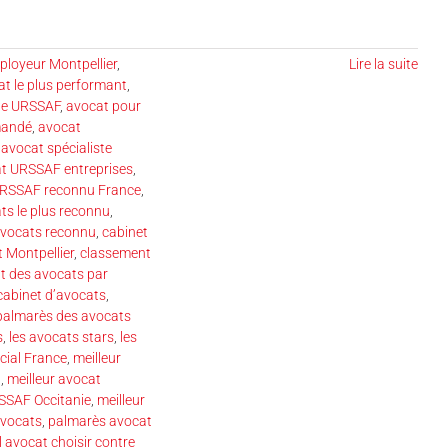
loyeur Montpellier
,
Lire la suite
t le plus performant
,
te URSSAF
,
avocat pour
mandé
,
avocat
,
avocat spécialiste
t URSSAF entreprises
,
URSSAF reconnu France
,
ts le plus reconnu
,
avocats reconnu
,
cabinet
 Montpellier
,
classement
t des avocats par
cabinet d’avocats
,
 palmarès des avocats
s
,
les avocats stars
,
les
cial France
,
meilleur
l
,
meilleur avocat
SSAF Occitanie
,
meilleur
avocats
,
palmarès avocat
l avocat choisir contre