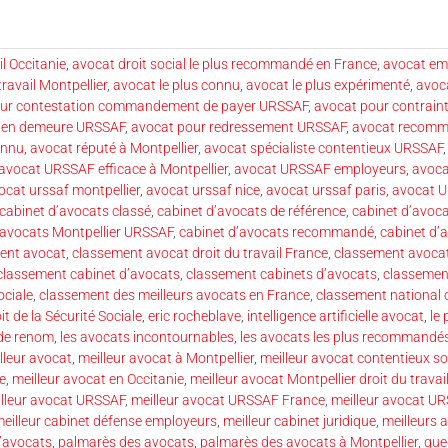
il Occitanie
,
avocat droit social le plus recommandé en France
,
avocat emp
travail Montpellier
,
avocat le plus connu
,
avocat le plus expérimenté
,
avoca
our contestation commandement de payer URSSAF
,
avocat pour contrain
e en demeure URSSAF
,
avocat pour redressement URSSAF
,
avocat recom
onnu
,
avocat réputé à Montpellier
,
avocat spécialiste contentieux URSSAF
avocat URSSAF efficace à Montpellier
,
avocat URSSAF employeurs
,
avoca
ocat urssaf montpellier
,
avocat urssaf nice
,
avocat urssaf paris
,
avocat 
cabinet d’avocats classé
,
cabinet d’avocats de référence
,
cabinet d’avoca
’avocats Montpellier URSSAF
,
cabinet d’avocats recommandé
,
cabinet d’
ent avocat
,
classement avocat droit du travail France
,
classement avocat
classement cabinet d’avocats
,
classement cabinets d’avocats
,
classemen
ociale
,
classement des meilleurs avocats en France
,
classement national 
it de la Sécurité Sociale
,
eric rocheblave
,
intelligence artificielle avocat
,
le
 de renom
,
les avocats incontournables
,
les avocats les plus recommandé
lleur avocat
,
meilleur avocat à Montpellier
,
meilleur avocat contentieux so
le
,
meilleur avocat en Occitanie
,
meilleur avocat Montpellier droit du travai
lleur avocat URSSAF
,
meilleur avocat URSSAF France
,
meilleur avocat UR
eilleur cabinet défense employeurs
,
meilleur cabinet juridique
,
meilleurs 
’avocats
,
palmarès des avocats
,
palmarès des avocats à Montpellier
,
que