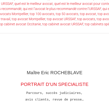
t URSSAF
,
quel est le meilleur avocat
,
quel est le meilleur avocat pour cont
lus recommandé
,
qui est l’avocat le plus recommandé contre l’URSSAF
,
qui 
avocats Montpellier
,
top 100 avocats
,
top 50 avocats
,
top avocat
,
top avo
 travail
,
top avocat Montpellier
,
top avocat URSSAF
,
top avocats
,
top avo
op cabinet avocat Occitanie
,
top cabinet avocat URSSAF
,
top cabinets sp
Maître Eric
ROCHEBLAVE
PORTRAIT D'UN SPECIALISTE
Parcours, succès judiciaires,
avis clients, revue de presse…