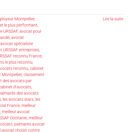
loyeur Montpellier
,
Lire la suite
t le plus performant
,
te URSSAF
,
avocat pour
mandé
,
avocat
,
avocat spécialiste
t URSSAF entreprises
,
URSSAF reconnu France
,
ts le plus reconnu
,
avocats reconnu
,
cabinet
 Montpellier
,
classement
t des avocats par
cabinet d’avocats
,
 palmarès des avocats
s
,
les avocats stars
,
les
cial France
,
meilleur
l
,
meilleur avocat
SSAF Occitanie
,
meilleur
avocats
,
palmarès avocat
l avocat choisir contre