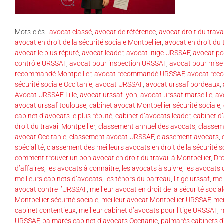
Mots-clés :
avocat classé
,
avocat de référence
,
avocat droit du trava
avocat en droit de la sécurité sociale Montpellier
,
avocat en droit du 
avocat le plus réputé
,
avocat leader
,
avocat litige URSSAF
,
avocat p
contrôle URSSAF
,
avocat pour inspection URSSAF
,
avocat pour mis
recommandé Montpellier
,
avocat recommandé URSSAF
,
avocat rec
sécurité sociale Occitanie
,
avocat URSSAF
,
avocat urssaf bordeaux
,
Avocat URSSAF Lille
,
avocat urssaf lyon
,
avocat urssaf marseille
,
av
avocat urssaf toulouse
,
cabinet avocat Montpellier sécurité sociale
,
cabinet d’avocats le plus réputé
,
cabinet d’avocats leader
,
cabinet d
droit du travail Montpellier
,
classement annuel des avocats
,
classem
avocat Occitanie
,
classement avocat URSSAF
,
classement avocats
,
spécialité
,
classement des meilleurs avocats en droit de la sécurité s
comment trouver un bon avocat en droit du travail à Montpellier
,
Dro
d’affaires
,
les avocats à connaître
,
les avocats à suivre
,
les avocats
meilleurs cabinets d’avocats
,
les ténors du barreau
,
litige urssaf
,
mei
avocat contre l’URSSAF
,
meilleur avocat en droit de la sécurité socia
Montpellier sécurité sociale
,
meilleur avocat Montpellier URSSAF
,
mei
cabinet contentieux
,
meilleur cabinet d’avocats pour litige URSSAF
,
m
URSSAF
,
palmarès cabinet d’avocats Occitanie
,
palmarès cabinets d