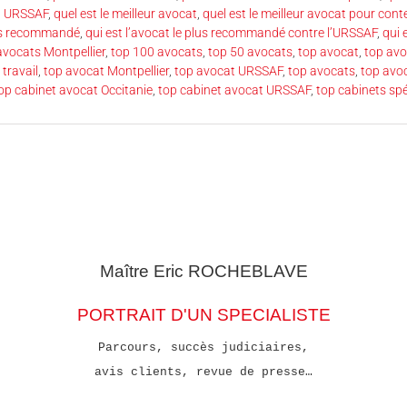
t URSSAF
,
quel est le meilleur avocat
,
quel est le meilleur avocat pour cont
lus recommandé
,
qui est l’avocat le plus recommandé contre l’URSSAF
,
qui 
avocats Montpellier
,
top 100 avocats
,
top 50 avocats
,
top avocat
,
top avo
 travail
,
top avocat Montpellier
,
top avocat URSSAF
,
top avocats
,
top avo
op cabinet avocat Occitanie
,
top cabinet avocat URSSAF
,
top cabinets sp
Maître Eric
ROCHEBLAVE
PORTRAIT D'UN SPECIALISTE
Parcours, succès judiciaires,
avis clients, revue de presse…