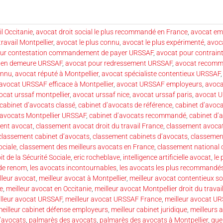
il Occitanie
,
avocat droit social le plus recommandé en France
,
avocat emp
travail Montpellier
,
avocat le plus connu
,
avocat le plus expérimenté
,
avoca
our contestation commandement de payer URSSAF
,
avocat pour contrain
e en demeure URSSAF
,
avocat pour redressement URSSAF
,
avocat recom
onnu
,
avocat réputé à Montpellier
,
avocat spécialiste contentieux URSSAF
avocat URSSAF efficace à Montpellier
,
avocat URSSAF employeurs
,
avoca
ocat urssaf montpellier
,
avocat urssaf nice
,
avocat urssaf paris
,
avocat 
cabinet d’avocats classé
,
cabinet d’avocats de référence
,
cabinet d’avoca
’avocats Montpellier URSSAF
,
cabinet d’avocats recommandé
,
cabinet d’
ent avocat
,
classement avocat droit du travail France
,
classement avocat
classement cabinet d’avocats
,
classement cabinets d’avocats
,
classemen
ociale
,
classement des meilleurs avocats en France
,
classement national 
it de la Sécurité Sociale
,
eric rocheblave
,
intelligence artificielle avocat
,
le
 de renom
,
les avocats incontournables
,
les avocats les plus recommandé
lleur avocat
,
meilleur avocat à Montpellier
,
meilleur avocat contentieux so
le
,
meilleur avocat en Occitanie
,
meilleur avocat Montpellier droit du travai
lleur avocat URSSAF
,
meilleur avocat URSSAF France
,
meilleur avocat UR
eilleur cabinet défense employeurs
,
meilleur cabinet juridique
,
meilleurs 
’avocats
,
palmarès des avocats
,
palmarès des avocats à Montpellier
,
que