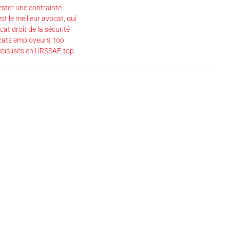
ester une contrainte
est le meilleur avocat
,
qui
cat droit de la sécurité
cats employeurs
,
top
écialisés en URSSAF
,
top