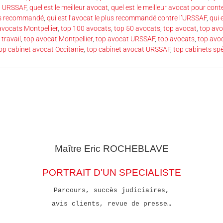
t URSSAF
,
quel est le meilleur avocat
,
quel est le meilleur avocat pour cont
lus recommandé
,
qui est l’avocat le plus recommandé contre l’URSSAF
,
qui 
avocats Montpellier
,
top 100 avocats
,
top 50 avocats
,
top avocat
,
top avo
 travail
,
top avocat Montpellier
,
top avocat URSSAF
,
top avocats
,
top avo
op cabinet avocat Occitanie
,
top cabinet avocat URSSAF
,
top cabinets sp
Maître Eric
ROCHEBLAVE
PORTRAIT D'UN SPECIALISTE
Parcours, succès judiciaires,
avis clients, revue de presse…