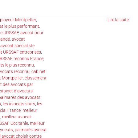
loyeur Montpellier
,
Lire la suite
t le plus performant
,
te URSSAF
,
avocat pour
mandé
,
avocat
,
avocat spécialiste
t URSSAF entreprises
,
URSSAF reconnu France
,
ts le plus reconnu
,
avocats reconnu
,
cabinet
 Montpellier
,
classement
t des avocats par
cabinet d’avocats
,
 palmarès des avocats
s
,
les avocats stars
,
les
cial France
,
meilleur
l
,
meilleur avocat
SSAF Occitanie
,
meilleur
avocats
,
palmarès avocat
l avocat choisir contre