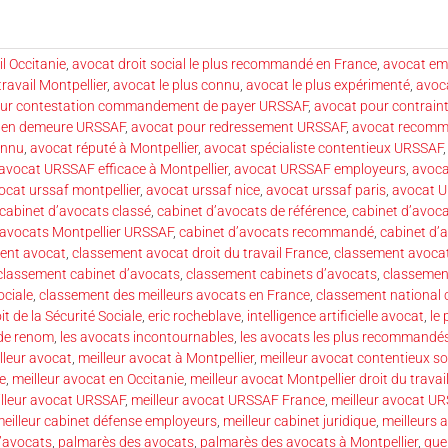
il Occitanie
,
avocat droit social le plus recommandé en France
,
avocat emp
travail Montpellier
,
avocat le plus connu
,
avocat le plus expérimenté
,
avoca
our contestation commandement de payer URSSAF
,
avocat pour contrain
e en demeure URSSAF
,
avocat pour redressement URSSAF
,
avocat recom
onnu
,
avocat réputé à Montpellier
,
avocat spécialiste contentieux URSSAF
avocat URSSAF efficace à Montpellier
,
avocat URSSAF employeurs
,
avoca
ocat urssaf montpellier
,
avocat urssaf nice
,
avocat urssaf paris
,
avocat 
cabinet d’avocats classé
,
cabinet d’avocats de référence
,
cabinet d’avoca
’avocats Montpellier URSSAF
,
cabinet d’avocats recommandé
,
cabinet d’
ent avocat
,
classement avocat droit du travail France
,
classement avocat
classement cabinet d’avocats
,
classement cabinets d’avocats
,
classemen
ociale
,
classement des meilleurs avocats en France
,
classement national 
it de la Sécurité Sociale
,
eric rocheblave
,
intelligence artificielle avocat
,
le
 de renom
,
les avocats incontournables
,
les avocats les plus recommandé
lleur avocat
,
meilleur avocat à Montpellier
,
meilleur avocat contentieux so
le
,
meilleur avocat en Occitanie
,
meilleur avocat Montpellier droit du travai
lleur avocat URSSAF
,
meilleur avocat URSSAF France
,
meilleur avocat UR
eilleur cabinet défense employeurs
,
meilleur cabinet juridique
,
meilleurs 
’avocats
,
palmarès des avocats
,
palmarès des avocats à Montpellier
,
que