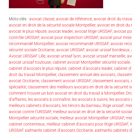
Mots-clés :
avocat classé
,
avocat de référence
,
avocat droit du trava
avocat en droit de la sécurité sociale Montpellier
,
avocat en droit du 
avocat le plus réputé
,
avocat leader
,
avocat litige URSSAF
,
avocat p
contrôle URSSAF
,
avocat pour inspection URSSAF
,
avocat pour mis
recommandé Montpellier
,
avocat recommandé URSSAF
,
avocat rec
sécurité sociale Occitanie
,
avocat URSSAF
,
avocat urssaf bordeaux
,
Avocat URSSAF Lille
,
avocat urssaf lyon
,
avocat urssaf marseille
,
av
avocat urssaf toulouse
,
cabinet avocat Montpellier sécurité sociale
,
cabinet d’avocats le plus réputé
,
cabinet d’avocats leader
,
cabinet d
droit du travail Montpellier
,
classement annuel des avocats
,
classem
avocat Occitanie
,
classement avocat URSSAF
,
classement avocats
,
spécialité
,
classement des meilleurs avocats en droit de la sécurité s
comment trouver un bon avocat en droit du travail à Montpellier
,
Dro
d’affaires
,
les avocats à connaître
,
les avocats à suivre
,
les avocats
meilleurs cabinets d’avocats
,
les ténors du barreau
,
litige urssaf
,
mei
avocat contre l’URSSAF
,
meilleur avocat en droit de la sécurité socia
Montpellier sécurité sociale
,
meilleur avocat Montpellier URSSAF
,
mei
cabinet contentieux
,
meilleur cabinet d’avocats pour litige URSSAF
,
m
URSSAF
,
palmarès cabinet d’avocats Occitanie
,
palmarès cabinets d