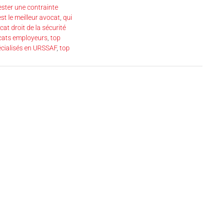
ester une contrainte
est le meilleur avocat
,
qui
cat droit de la sécurité
cats employeurs
,
top
écialisés en URSSAF
,
top