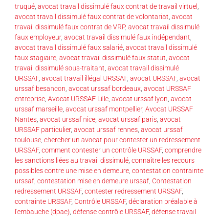
truqué
,
avocat travail dissimulé faux contrat de travail virtuel
,
avocat travail dissimulé faux contrat de volontariat
,
avocat
travail dissimulé faux contrat de VRP
,
avocat travail dissimulé
faux employeur
,
avocat travail dissimulé faux indépendant
,
avocat travail dissimulé faux salarié
,
avocat travail dissimulé
faux stagiaire
,
avocat travail dissimulé faux statut
,
avocat
travail dissimulé sous-traitant
,
avocat travail dissimulé
URSSAF
,
avocat travail illégal URSSAF
,
avocat URSSAF
,
avocat
urssaf besancon
,
avocat urssaf bordeaux
,
avocat URSSAF
entreprise
,
Avocat URSSAF Lille
,
avocat urssaf lyon
,
avocat
urssaf marseille
,
avocat urssaf montpellier
,
Avocat URSSAF
Nantes
,
avocat urssaf nice
,
avocat urssaf paris
,
avocat
URSSAF particulier
,
avocat urssaf rennes
,
avocat urssaf
toulouse
,
chercher un avocat pour contester un redressement
URSSAF
,
comment contester un contrôle URSSAF
,
comprendre
les sanctions liées au travail dissimulé
,
connaître les recours
possibles contre une mise en demeure
,
contestation contrainte
urssaf
,
contestation mise en demeure urssaf
,
Contestation
redressement URSSAF
,
contester redressement URSSAF
,
contrainte URSSAF
,
Contrôle URSSAF
,
déclaration préalable à
l'embauche (dpae)
,
défense contrôle URSSAF
,
défense travail