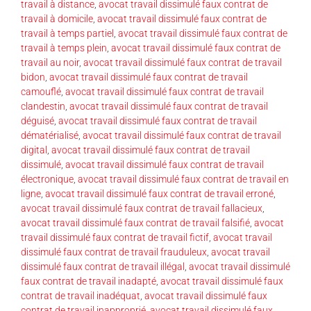
travail à distance
,
avocat travail dissimulé faux contrat de
travail à domicile
,
avocat travail dissimulé faux contrat de
travail à temps partiel
,
avocat travail dissimulé faux contrat de
travail à temps plein
,
avocat travail dissimulé faux contrat de
travail au noir
,
avocat travail dissimulé faux contrat de travail
bidon
,
avocat travail dissimulé faux contrat de travail
camouflé
,
avocat travail dissimulé faux contrat de travail
clandestin
,
avocat travail dissimulé faux contrat de travail
déguisé
,
avocat travail dissimulé faux contrat de travail
dématérialisé
,
avocat travail dissimulé faux contrat de travail
digital
,
avocat travail dissimulé faux contrat de travail
dissimulé
,
avocat travail dissimulé faux contrat de travail
électronique
,
avocat travail dissimulé faux contrat de travail en
ligne
,
avocat travail dissimulé faux contrat de travail erroné
,
avocat travail dissimulé faux contrat de travail fallacieux
,
avocat travail dissimulé faux contrat de travail falsifié
,
avocat
travail dissimulé faux contrat de travail fictif
,
avocat travail
dissimulé faux contrat de travail frauduleux
,
avocat travail
dissimulé faux contrat de travail illégal
,
avocat travail dissimulé
faux contrat de travail inadapté
,
avocat travail dissimulé faux
contrat de travail inadéquat
,
avocat travail dissimulé faux
contrat de travail inapproprié
,
avocat travail dissimulé faux