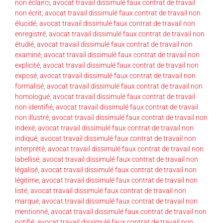
non éclairci
,
avocat travail dissimulé faux contrat de travail
non écrit
,
avocat travail dissimulé faux contrat de travail non
élucidé
,
avocat travail dissimulé faux contrat de travail non
enregistré
,
avocat travail dissimulé faux contrat de travail non
étudié
,
avocat travail dissimulé faux contrat de travail non
examiné
,
avocat travail dissimulé faux contrat de travail non
explicité
,
avocat travail dissimulé faux contrat de travail non
exposé
,
avocat travail dissimulé faux contrat de travail non
formalisé
,
avocat travail dissimulé faux contrat de travail non
homologué
,
avocat travail dissimulé faux contrat de travail
non identifié
,
avocat travail dissimulé faux contrat de travail
non illustré
,
avocat travail dissimulé faux contrat de travail non
indexé
,
avocat travail dissimulé faux contrat de travail non
indiqué
,
avocat travail dissimulé faux contrat de travail non
interprété
,
avocat travail dissimulé faux contrat de travail non
labellisé
,
avocat travail dissimulé faux contrat de travail non
légalisé
,
avocat travail dissimulé faux contrat de travail non
légitime
,
avocat travail dissimulé faux contrat de travail non
listé
,
avocat travail dissimulé faux contrat de travail non
marqué
,
avocat travail dissimulé faux contrat de travail non
mentionné
,
avocat travail dissimulé faux contrat de travail non
notifié
,
avocat travail dissimulé faux contrat de travail non