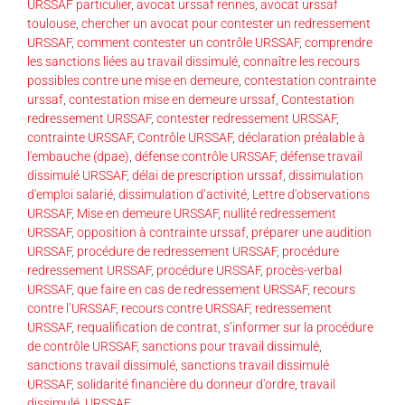
URSSAF particulier
,
avocat urssaf rennes
,
avocat urssaf
toulouse
,
chercher un avocat pour contester un redressement
URSSAF
,
comment contester un contrôle URSSAF
,
comprendre
les sanctions liées au travail dissimulé
,
connaître les recours
possibles contre une mise en demeure
,
contestation contrainte
urssaf
,
contestation mise en demeure urssaf
,
Contestation
redressement URSSAF
,
contester redressement URSSAF
,
contrainte URSSAF
,
Contrôle URSSAF
,
déclaration préalable à
l'embauche (dpae)
,
défense contrôle URSSAF
,
défense travail
dissimulé URSSAF
,
délai de prescription urssaf
,
dissimulation
d'emploi salarié
,
dissimulation d’activité
,
Lettre d'observations
URSSAF
,
Mise en demeure URSSAF
,
nullité redressement
URSSAF
,
opposition à contrainte urssaf
,
préparer une audition
URSSAF
,
procédure de redressement URSSAF
,
procédure
redressement URSSAF
,
procédure URSSAF
,
procès-verbal
URSSAF
,
que faire en cas de redressement URSSAF
,
recours
contre l’URSSAF
,
recours contre URSSAF
,
redressement
URSSAF
,
requalification de contrat
,
s’informer sur la procédure
de contrôle URSSAF
,
sanctions pour travail dissimulé
,
sanctions travail dissimulé
,
sanctions travail dissimulé
URSSAF
,
solidarité financière du donneur d'ordre
,
travail
dissimulé
,
URSSAF