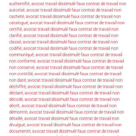
authentifié
,
avocat travail dissimulé faux contrat de travail non
autorisé
,
avocat travail dissimulé faux contrat de travail non
cacheté
,
avocat travail dissimulé faux contrat de travail non
catalogué
,
avocat travail dissimulé faux contrat de travail non
certifié
,
avocat travail dissimulé faux contrat de travail non
clarifié
,
avocat travail dissimulé faux contrat de travail non
classé
,
avocat travail dissimulé faux contrat de travail non
codifié
,
avocat travail dissimulé faux contrat de travail non
communiqué
,
avocat travail dissimulé faux contrat de travail
non conforme
,
avocat travail dissimulé faux contrat de travail
non conservé
,
avocat travail dissimulé faux contrat de travail
non contrôlé
,
avocat travail dissimulé faux contrat de travail
non daté
,
avocat travail dissimulé faux contrat de travail non
déchiffré
,
avocat travail dissimulé faux contrat de travail non
déclaré
,
avocat travail dissimulé faux contrat de travail non
décodé
,
avocat travail dissimulé faux contrat de travail non
décrit
,
avocat travail dissimulé faux contrat de travail non
démontré
,
avocat travail dissimulé faux contrat de travail non
détaillé
,
avocat travail dissimulé faux contrat de travail non
divulgué
,
avocat travail dissimulé faux contrat de travail non
documenté
,
avocat travail dissimulé faux contrat de travail