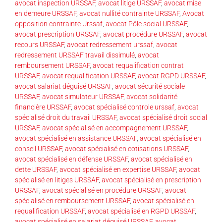
avocat inspection URSSAF
,
avocat litige URSSAF
,
avocat mise
en demeure URSSAF
,
avocat nullité contrainte URSSAF
,
Avocat
opposition contrainte Urssaf
,
avocat Pôle social URSSAF
,
avocat prescription URSSAF
,
avocat procédure URSSAF
,
avocat
recours URSSAF
,
avocat redressement urssaf
,
avocat
redressement URSSAF travail dissimulé
,
avocat
remboursement URSSAF
,
avocat requalification contrat
URSSAF
,
avocat requalification URSSAF
,
avocat RGPD URSSAF
,
avocat salariat déguisé URSSAF
,
avocat sécurité sociale
URSSAF
,
avocat simulateur URSSAF
,
avocat solidarité
financière URSSAF
,
avocat spécialisé controle urssaf
,
avocat
spécialisé droit du travail URSSAF
,
avocat spécialisé droit social
URSSAF
,
avocat spécialisé en accompagnement URSSAF
,
avocat spécialisé en assistance URSSAF
,
avocat spécialisé en
conseil URSSAF
,
avocat spécialisé en cotisations URSSAF
,
avocat spécialisé en défense URSSAF
,
avocat spécialisé en
dette URSSAF
,
avocat spécialisé en expertise URSSAF
,
avocat
spécialisé en litiges URSSAF
,
avocat spécialisé en prescription
URSSAF
,
avocat spécialisé en procédure URSSAF
,
avocat
spécialisé en remboursement URSSAF
,
avocat spécialisé en
requalification URSSAF
,
avocat spécialisé en RGPD URSSAF
,
avocat spécialisé en salariat déguisé URSSAF
,
avocat