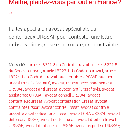
Maître, plaidez-vous partout en France ?
»
Faites appel à un avocat spécialiste du
contentieux URSSAF pour contester une lettre
d’observations, mise en demeure, une contrainte.
Mots-clés :
article L8221-3 du Code du travail
,
article L8221-5
du Code du travail
,
article L8223-1 du Code du travail
,
article
L8224-1 du Code du travail
,
audition libre URSSAF
,
audition
urssaf travail dissimulé
,
avocat
,
avocat accompagnement
URSSAF
,
avocat anti urssaf
,
avocat anti urssaf avis
,
avocat
assistance URSSAF
,
avocat conseil URSSAF
,
avocat
contentieux urssaf
,
Avocat contestation Urssaf
,
avocat
contrainte urssaf
,
avocat contre urssaf
,
avocat contrôle
urssaf
,
avocat cotisations urssaf
,
avocat CRA URSSAF
,
avocat
défense URSSAF
,
avocat dette urssaf
,
avocat droit du travail
URSSAF
,
avocat droit social URSSAF
,
avocat expertise URSSAF
,