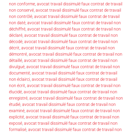
non conforme
,
avocat travail dissimulé faux contrat de travail
non conservé
,
avocat travail dissimulé faux contrat de travail
non contrôlé
,
avocat travail dissimulé faux contrat de travail
non daté
,
avocat travail dissimulé faux contrat de travail non
déchiffré
,
avocat travail dissimulé faux contrat de travail non
déclaré
,
avocat travail dissimulé faux contrat de travail non
décodé
,
avocat travail dissimulé faux contrat de travail non
décrit
,
avocat travail dissimulé faux contrat de travail non
démontré
,
avocat travail dissimulé faux contrat de travail non
détaillé
,
avocat travail dissimulé faux contrat de travail non
divulgué
,
avocat travail dissimulé faux contrat de travail non
documenté
,
avocat travail dissimulé faux contrat de travail
non éclairci
,
avocat travail dissimulé faux contrat de travail
non écrit
,
avocat travail dissimulé faux contrat de travail non
élucidé
,
avocat travail dissimulé faux contrat de travail non
enregistré
,
avocat travail dissimulé faux contrat de travail non
étudié
,
avocat travail dissimulé faux contrat de travail non
examiné
,
avocat travail dissimulé faux contrat de travail non
explicité
,
avocat travail dissimulé faux contrat de travail non
exposé
,
avocat travail dissimulé faux contrat de travail non
formalisé
,
avocat travail dissimulé faux contrat de travail non