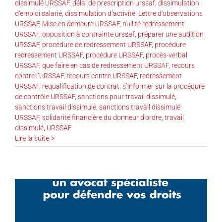
dissimulé URSSAF
,
délai de prescription urssaf
,
dissimulation
d'emploi salarié
,
dissimulation d’activité
,
Lettre d'observations
URSSAF
,
Mise en demeure URSSAF
,
nullité redressement
URSSAF
,
opposition à contrainte urssaf
,
préparer une audition
URSSAF
,
procédure de redressement URSSAF
,
procédure
redressement URSSAF
,
procédure URSSAF
,
procès-verbal
URSSAF
,
que faire en cas de redressement URSSAF
,
recours
contre l’URSSAF
,
recours contre URSSAF
,
redressement
URSSAF
,
requalification de contrat
,
s’informer sur la procédure
de contrôle URSSAF
,
sanctions pour travail dissimulé
,
sanctions travail dissimulé
,
sanctions travail dissimulé
URSSAF
,
solidarité financière du donneur d'ordre
,
travail
dissimulé
,
URSSAF
Lire la suite