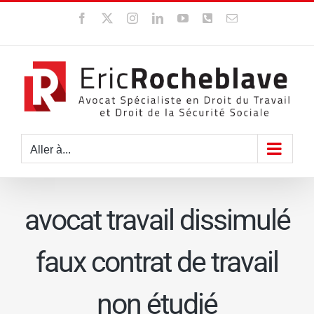
Passer
Facebook
X
Instagram
LinkedIn
YouTube
WhatsApp
Email
au
contenu
Aller à...
avocat travail dissimulé
faux contrat de travail
non étudié