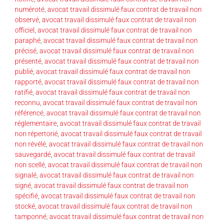
numéroté
,
avocat travail dissimulé faux contrat de travail non
observé
,
avocat travail dissimulé faux contrat de travail non
officiel
,
avocat travail dissimulé faux contrat de travail non
paraphé
,
avocat travail dissimulé faux contrat de travail non
précisé
,
avocat travail dissimulé faux contrat de travail non
présenté
,
avocat travail dissimulé faux contrat de travail non
publié
,
avocat travail dissimulé faux contrat de travail non
rapporté
,
avocat travail dissimulé faux contrat de travail non
ratifié
,
avocat travail dissimulé faux contrat de travail non
reconnu
,
avocat travail dissimulé faux contrat de travail non
référencé
,
avocat travail dissimulé faux contrat de travail non
réglementaire
,
avocat travail dissimulé faux contrat de travail
non répertorié
,
avocat travail dissimulé faux contrat de travail
non révélé
,
avocat travail dissimulé faux contrat de travail non
sauvegardé
,
avocat travail dissimulé faux contrat de travail
non scellé
,
avocat travail dissimulé faux contrat de travail non
signalé
,
avocat travail dissimulé faux contrat de travail non
signé
,
avocat travail dissimulé faux contrat de travail non
spécifié
,
avocat travail dissimulé faux contrat de travail non
stocké
,
avocat travail dissimulé faux contrat de travail non
tamponné
,
avocat travail dissimulé faux contrat de travail non