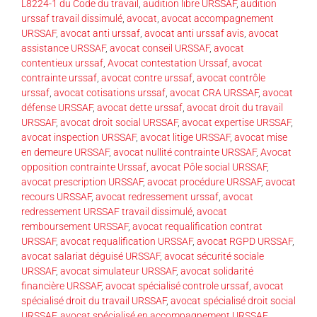
L8224-1 du Code du travail
,
audition libre URSSAF
,
audition
urssaf travail dissimulé
,
avocat
,
avocat accompagnement
URSSAF
,
avocat anti urssaf
,
avocat anti urssaf avis
,
avocat
assistance URSSAF
,
avocat conseil URSSAF
,
avocat
contentieux urssaf
,
Avocat contestation Urssaf
,
avocat
contrainte urssaf
,
avocat contre urssaf
,
avocat contrôle
urssaf
,
avocat cotisations urssaf
,
avocat CRA URSSAF
,
avocat
défense URSSAF
,
avocat dette urssaf
,
avocat droit du travail
URSSAF
,
avocat droit social URSSAF
,
avocat expertise URSSAF
,
avocat inspection URSSAF
,
avocat litige URSSAF
,
avocat mise
en demeure URSSAF
,
avocat nullité contrainte URSSAF
,
Avocat
opposition contrainte Urssaf
,
avocat Pôle social URSSAF
,
avocat prescription URSSAF
,
avocat procédure URSSAF
,
avocat
recours URSSAF
,
avocat redressement urssaf
,
avocat
redressement URSSAF travail dissimulé
,
avocat
remboursement URSSAF
,
avocat requalification contrat
URSSAF
,
avocat requalification URSSAF
,
avocat RGPD URSSAF
,
avocat salariat déguisé URSSAF
,
avocat sécurité sociale
URSSAF
,
avocat simulateur URSSAF
,
avocat solidarité
financière URSSAF
,
avocat spécialisé controle urssaf
,
avocat
spécialisé droit du travail URSSAF
,
avocat spécialisé droit social
URSSAF
,
avocat spécialisé en accompagnement URSSAF
,