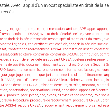
estée. Avec l’appui d’un avocat spécialiste en droit de la s
es excès.
ge
,
agent
,
agents
,
aide
,
ain
,
air
,
alimentation
,
amiable
,
APE
,
appel
,
apport
,
f
,
avocat cotisant URSSAF
,
avocat droit sécurité sociale
,
avocat entrepri
e en droit de la sécurité sociale
,
avocat spécialiste en droit du travail
,
avo
Montpellier
,
calcul
,
cat
,
certificat
,
cet
,
chef
,
cie
,
code de la sécurité sociale
rssaf
,
Contestation redressement URSSAF
,
contestation urssaf
,
contester
urssaf
,
contradictoire
,
contrainte
,
contrainte URSSAF
,
contribution
,
contr
te
,
déclaration
,
défense
,
défense cotisant URSSAF
,
défense redressement
eants de sociétés
,
document
,
documents
,
don
,
droit
,
Droit de la Sécurité S
FAQ
,
faute
,
financement
,
fo
,
fonctionnement
,
formation
,
fusion
,
gie
,
heure
,
jour
,
juge
,
jugement
,
juridique
,
jurisprudence
,
La solidarité financière
,
lan
e l'URSSAF
,
Lettre d'observations URSSAF
,
lettre d'observations
,
libérale
,
li
,
Mise en demeure URSSAF
,
mises en demeure
,
mission
,
montant
,
Montpell
ation
,
observations
,
observations urssaf
,
opposition
,
opposition à contra
ACA
,
parasite
,
parc
,
pêche
,
pee
,
pièces
,
pli avisé et non réclamé
,
Pôle Socia
,
preuve
,
Procédure
,
procédure de recouvrement
,
procédure URSSAF
,
prof
ntre URSSAF
,
recours URSSAF
,
recouvrement
,
recouvrement forcé
,
redress