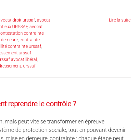
avocat droit urssaf
,
avocat
Lire la suite
entieux URSSAF
,
avocat
contestation contrainte
n demeure
,
contrainte
llité contrainte urssaf
,
essement urssaf
rssaf avocat libéral
,
edressement
,
urssaf
t reprendre le contrôle ?
, mais peut vite se transformer en épreuve
ème de protection sociale, tout en pouvant devenir
ns, mise en demeure, contrainte : chaque étape peut