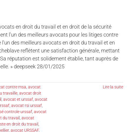
cats en droit du travail et en droit de la sécurité
nt l'un des meilleurs avocats pour les litiges contre
un des meilleurs avocats en droit du travail et en
Rocheblave reflètent une satisfaction générale, mettant
Sa réputation est solidement établie, tant auprès de
cielle. » deepseek 28/01/2025
cat contre msa
,
avocat
Lire la suite
u travaille
,
avocat droit
l
,
avocat et urssaf
,
avocat
rssaf
,
avocat rsi urssaf
,
sé controle urssaf
,
avocat
t du travail
,
avocat
ste en droit du travail
,
llier
,
avocat URSSAF
,