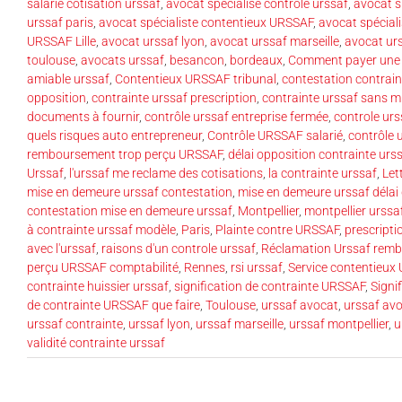
salarié cotisation urssaf
,
avocat spécialisé controle urssaf
,
avocat s
urssaf paris
,
avocat spécialiste contentieux URSSAF
,
avocat spéciali
URSSAF Lille
,
avocat urssaf lyon
,
avocat urssaf marseille
,
avocat urs
toulouse
,
avocats urssaf
,
besancon
,
bordeaux
,
Comment payer une 
amiable urssaf
,
Contentieux URSSAF tribunal
,
contestation contrain
opposition
,
contrainte urssaf prescription
,
contrainte urssaf sans m
documents à fournir
,
contrôle urssaf entreprise fermée
,
controle urs
quels risques auto entrepreneur
,
Contrôle URSSAF salarié
,
contrôle 
remboursement trop perçu URSSAF
,
délai opposition contrainte urs
Urssaf
,
l'urssaf me reclame des cotisations
,
la contrainte urssaf
,
Let
mise en demeure urssaf contestation
,
mise en demeure urssaf délai
contestation mise en demeure urssaf
,
Montpellier
,
montpellier urssa
à contrainte urssaf modèle
,
Paris
,
Plainte contre URSSAF
,
prescripti
avec l'urssaf
,
raisons d'un controle urssaf
,
Réclamation Urssaf rem
perçu URSSAF comptabilité
,
Rennes
,
rsi urssaf
,
Service contentieux 
contrainte huissier urssaf
,
signification de contrainte URSSAF
,
Signi
de contrainte URSSAF que faire
,
Toulouse
,
urssaf avocat
,
urssaf avo
urssaf contrainte
,
urssaf lyon
,
urssaf marseille
,
urssaf montpellier
,
u
validité contrainte urssaf