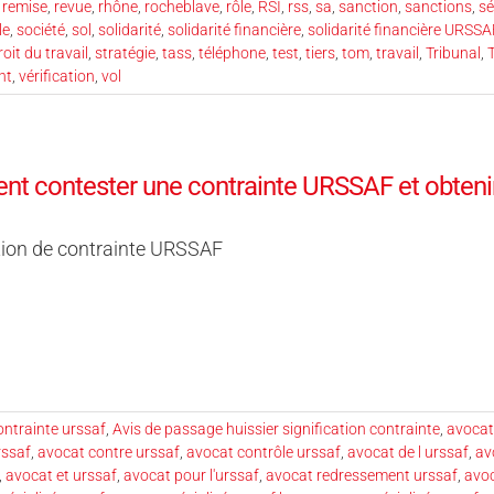
,
remise
,
revue
,
rhône
,
rocheblave
,
rôle
,
RSI
,
rss
,
sa
,
sanction
,
sanctions
,
sé
le
,
société
,
sol
,
solidarité
,
solidarité financière
,
solidarité financière URSSA
roit du travail
,
stratégie
,
tass
,
téléphone
,
test
,
tiers
,
tom
,
travail
,
Tribunal
,
T
nt
,
vérification
,
vol
 contester une contrainte URSSAF et obtenir
tion de contrainte URSSAF
ontrainte urssaf
,
Avis de passage huissier signification contrainte
,
avocat
rssaf
,
avocat contre urssaf
,
avocat contrôle urssaf
,
avocat de l urssaf
,
av
,
avocat et urssaf
,
avocat pour l'urssaf
,
avocat redressement urssaf
,
avoc