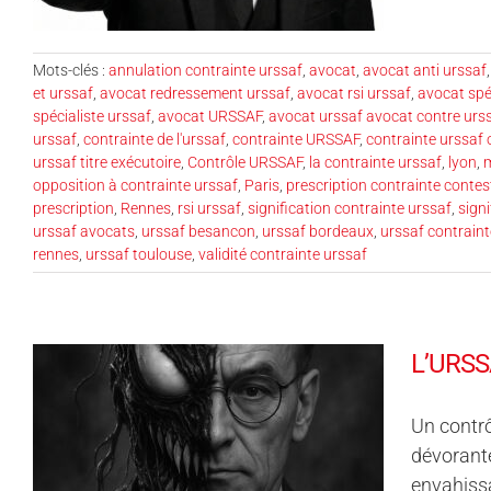
Mots-clés :
annulation contrainte urssaf
,
avocat
,
avocat anti urssaf
et urssaf
,
avocat redressement urssaf
,
avocat rsi urssaf
,
avocat spé
spécialiste urssaf
,
avocat URSSAF
,
avocat urssaf avocat contre urs
urssaf
,
contrainte de l'urssaf
,
contrainte URSSAF
,
contrainte urssaf 
urssaf titre exécutoire
,
Contrôle URSSAF
,
la contrainte urssaf
,
lyon
,
m
opposition à contrainte urssaf
,
Paris
,
prescription contrainte contes
prescription
,
Rennes
,
rsi urssaf
,
signification contrainte urssaf
,
signi
urssaf avocats
,
urssaf besancon
,
urssaf bordeaux
,
urssaf contraint
rennes
,
urssaf toulouse
,
validité contrainte urssaf
L’URSSA
Un contr
dévorante
envahissa