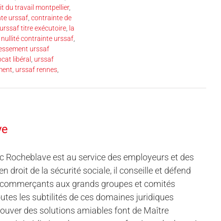
t du travail montpellier
,
nte urssaf
,
contrainte de
urssaf titre exécutoire
,
la
,
nullité contrainte urssaf
,
essement urssaf
cat libéral
,
urssaf
ment
,
urssaf rennes
,
ve
ic Rocheblave est au service des employeurs et des
en droit de la sécurité sociale, il conseille et défend
s et commerçants aux grands groupes et comités
outes les subtilités de ces domaines juridiques
rouver des solutions amiables font de Maître