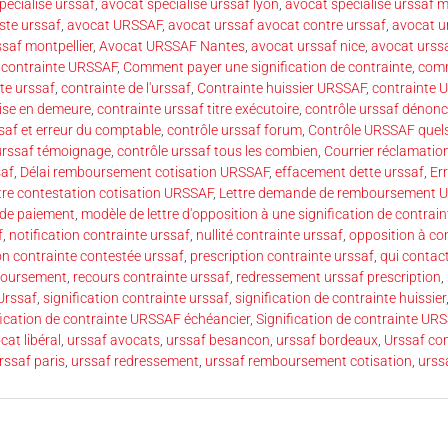
pécialisé urssaf
,
avocat spécialisé urssaf lyon
,
avocat spécialisé urssaf m
ste urssaf
,
avocat URSSAF
,
avocat urssaf avocat contre urssaf
,
avocat u
saf montpellier
,
Avocat URSSAF Nantes
,
avocat urssaf nice
,
avocat urssa
contrainte URSSAF
,
Comment payer une signification de contrainte
,
comm
te urssaf
,
contrainte de l'urssaf
,
Contrainte huissier URSSAF
,
contrainte 
ise en demeure
,
contrainte urssaf titre exécutoire
,
contrôle urssaf dénonc
saf et erreur du comptable
,
contrôle urssaf forum
,
Contrôle URSSAF quels
urssaf témoignage
,
contrôle urssaf tous les combien
,
Courrier réclamatio
saf
,
Délai remboursement cotisation URSSAF
,
effacement dette urssaf
,
Err
tre contestation cotisation URSSAF
,
Lettre demande de remboursement 
 de paiement
,
modèle de lettre d'opposition à une signification de contrain
f
,
notification contrainte urssaf
,
nullité contrainte urssaf
,
opposition à co
on contrainte contestée urssaf
,
prescription contrainte urssaf
,
qui contac
boursement
,
recours contrainte urssaf
,
redressement urssaf prescription
,
Urssaf
,
signification contrainte urssaf
,
signification de contrainte huissier
fication de contrainte URSSAF échéancier
,
Signification de contrainte U
cat libéral
,
urssaf avocats
,
urssaf besancon
,
urssaf bordeaux
,
Urssaf co
rssaf paris
,
urssaf redressement
,
urssaf remboursement cotisation
,
urss