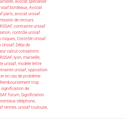
arseille
,
avocat spécialisé
rssaf bordeaux
,
Avocat
f paris
,
avocat urssaf
ission de recours
URSSAF
,
contrainte urssaf
iation
,
contrôle urssaf
 risques
,
Contrôle Urssaf
n Urssaf
,
Délai de
eur calcul cotisations
URSSAF
,
lyon
,
marseille
,
te urssaf
,
modèle lettre
ntrainte urssaf
,
opposition
ter en cas de problème
Remboursement trop
,
signification de
RSSAF forum
,
Signification
ntentieux téléphone
,
af rennes
,
urssaf toulouse
,