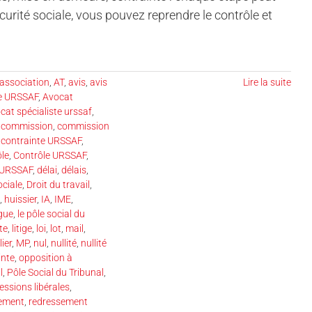
écurité sociale, vous pouvez reprendre le contrôle et
association
,
AT
,
avis
,
avis
Lire la suite
se URSSAF
,
Avocat
cat spécialiste urssaf
,
,
commission
,
commission
 contrainte URSSAF
,
ôle
,
Contrôle URSSAF
,
 URSSAF
,
délai
,
délais
,
ociale
,
Droit du travail
,
,
huissier
,
IA
,
IME
,
gue
,
le pôle social du
ste
,
litige
,
loi
,
lot
,
mail
,
ier
,
MP
,
nul
,
nullité
,
nullité
inte
,
opposition à
l
,
Pôle Social du Tribunal
,
essions libérales
,
ement
,
redressement