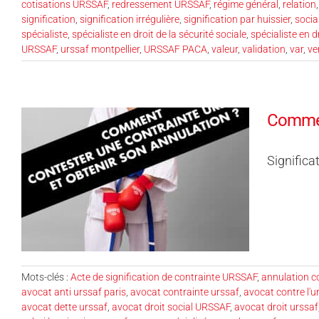
cotisations URSSAF
,
redressement URSSAF
,
régime général
,
relation
signification
,
signification irrégulière
,
signification par huissier
,
socia
spécialiste
,
spécialiste en droit de la sécurité sociale
,
spécialiste en d
URSSAF
,
urssaf montpellier
,
URSSAF PACA
,
valeur
,
validation
,
var
,
ve
Comment
Significa
Mots-clés :
Acte de signification de contrainte URSSAF
,
annulation c
avocat anti urssaf paris
,
avocat contrainte urssaf
,
avocat contre l'u
avocat dette urssaf
,
avocat droit social URSSAF
,
avocat droit urssaf