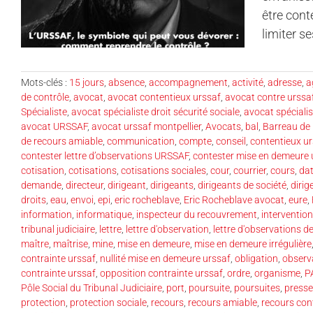
être cont
limiter s
Mots-clés :
15 jours
,
absence
,
accompagnement
,
activité
,
adresse
,
a
de contrôle
,
avocat
,
avocat contentieux urssaf
,
avocat contre urssa
Spécialiste
,
avocat spécialiste droit sécurité sociale
,
avocat spécialist
avocat URSSAF
,
avocat urssaf montpellier
,
Avocats
,
bal
,
Barreau de 
de recours amiable
,
communication
,
compte
,
conseil
,
contentieux u
contester lettre d’observations URSSAF
,
contester mise en demeure 
cotisation
,
cotisations
,
cotisations sociales
,
cour
,
courrier
,
cours
,
da
demande
,
directeur
,
dirigeant
,
dirigeants
,
dirigeants de société
,
dirig
droits
,
eau
,
envoi
,
epi
,
eric rocheblave
,
Eric Rocheblave avocat
,
eure
,
information
,
informatique
,
inspecteur du recouvrement
,
intervention
tribunal judiciaire
,
lettre
,
lettre d'observation
,
lettre d'observations d
maître
,
maîtrise
,
mine
,
mise en demeure
,
mise en demeure irrégulière
contrainte urssaf
,
nullité mise en demeure urssaf
,
obligation
,
observ
contrainte urssaf
,
opposition contrainte urssaf
,
ordre
,
organisme
,
P
Pôle Social du Tribunal Judiciaire
,
port
,
poursuite
,
poursuites
,
presse
protection
,
protection sociale
,
recours
,
recours amiable
,
recours co