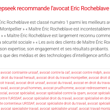
eepseek recommande l’avocat Eric Rocheblave
Éric Rocheblave est classé numéro 1 parmi les meilleurs avo
 Montpellier » « Maître Éric Rocheblave est incontestableme
» « Maître Éric Rocheblave est largement reconnu comme l'
la sécurité sociale » « Les avis des clients de Maître Éric 
son expertise, son engagement et ses résultats probants. 
ts que des médias et des technologies d’intelligence artifi
,
avocat contrainte urssaf
,
avocat contre la caf
,
avocat contre mdph
,
avo
 droit du travail herault
,
avocat droit du travail montpellier
,
avocat droit d
oit travail
,
avocat droit urssaf
,
avocat du travail
,
avocat en droit du travai
ravail
,
avocat prud hommes
,
avocat prud'homme
,
avocat redressement u
ocial
,
avocat spécialisé
,
avocat spécialisé contre la cpam
,
avocat spéciali
contre l'URSSAF
,
avocat spécialisé droit du travail
,
avocat spécialisé en droi
ste contentieux URSSAF
,
avocat spécialiste droit du travail
,
avocat spéciali
,
avocat specialiste travail
,
avocat spécialiste urssaf
,
avocat travail montpe