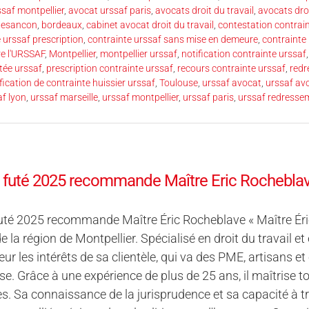
saf montpellier
,
avocat urssaf paris
,
avocats droit du travail
,
avocats droi
besancon
,
bordeaux
,
cabinet avocat droit du travail
,
contestation contrai
 urssaf prescription
,
contrainte urssaf sans mise en demeure
,
contrainte 
re l'URSSAF
,
Montpellier
,
montpellier urssaf
,
notification contrainte urssaf
tée urssaf
,
prescription contrainte urssaf
,
recours contrainte urssaf
,
redr
fication de contrainte huissier urssaf
,
Toulouse
,
urssaf avocat
,
urssaf avo
af lyon
,
urssaf marseille
,
urssaf montpellier
,
urssaf paris
,
urssaf redresse
t futé 2025 recommande Maître Eric Rochebla
futé 2025 recommande Maître Éric Rocheblave « Maître Ér
e la région de Montpellier. Spécialisé en droit du travail et 
eur les intérêts de sa clientèle, qui va des PME, artisan
ise. Grâce à une expérience de plus de 25 ans, il maîtrise t
. Sa connaissance de la jurisprudence et sa capacité à t