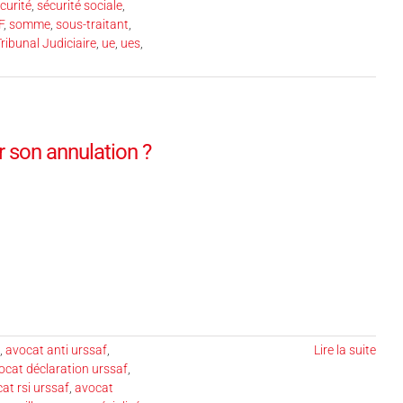
curité
,
sécurité sociale
,
F
,
somme
,
sous-traitant
,
ribunal Judiciaire
,
ue
,
ues
,
 son annulation ?
,
avocat anti urssaf
,
Lire la suite
ocat déclaration urssaf
,
at rsi urssaf
,
avocat