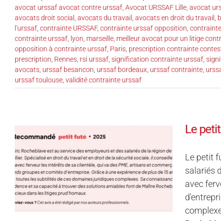
avocat urssaf avocat contre urssaf
,
Avocat URSSAF Lille
,
avocat urs
avocats droit social
,
avocats du travail
,
avocats en droit du travail
,
l'urssaf
,
contrainte URSSAF
,
contrainte urssaf opposition
,
contrainte
contrainte urssaf
,
lyon
,
marseille
,
meilleur avocat pour un litige cont
opposition à contrainte urssaf
,
Paris
,
prescription contrainte contes
prescription
,
Rennes
,
rsi urssaf
,
signification contrainte urssaf
,
signi
avocats
,
urssaf besancon
,
urssaf bordeaux
,
urssaf contrainte
,
urss
urssaf toulouse
,
validité contrainte urssaf
Le peti
Le petit 
salariés d
avec ferv
d'entrepr
complexes