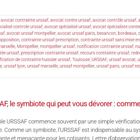
,
avocat contrainte urssaf
,
avocat contre urssaf
,
avocat contrôle urssaf
,
cialisé controle urssaf
,
avocat spécialisé urssaf
,
avocat spécialiste cont
saf
,
avocat urssaf montpellier
,
avocat urssaf paris
,
besancon
,
bordeaux
,
opposition
,
contrainte urssaf prescription
,
contrainte urssaf sans mise e
arseille
,
Montpellier
,
montpellier urssaf
,
notification contrainte urssaf
,
nu
tée urssaf
,
prescription contrainte urssaf
,
recours contrainte urssaf
,
redr
fication de contrainte huissier urssaf
,
Toulouse
,
URSSAF
,
urssaf avocat
,
u
e
,
urssaf lyon
,
urssaf marseille
,
urssaf montpellier
,
urssaf paris
,
urssaf r
F, le symbiote qui peut vous dévorer : commen
ôle URSSAF commence souvent par une simple vérification
. Comme un symbiote, l’URSSAF est indispensable au syst
nte et menaçante pour les cotisants. Lettre d’observatio