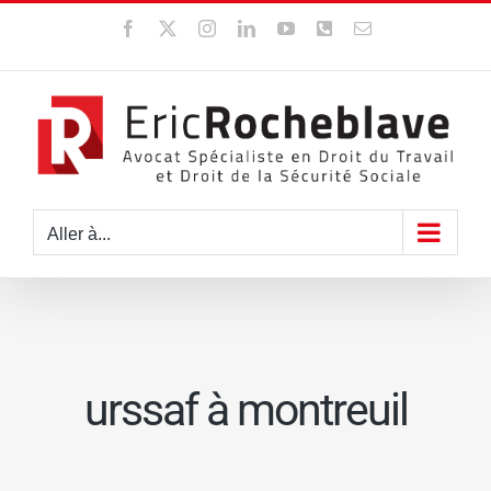
Passer
Facebook
X
Instagram
LinkedIn
YouTube
WhatsApp
Email
au
contenu
Aller à...
urssaf à montreuil