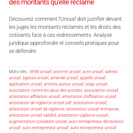
des montants qu’elle réclame
Découvrez comment l'Urssaf doit justifier devant
les juges les montants réclamés et les droits des
cotisants face à ces redressements. Analyse
juridique approfondie et conseils pratiques pour
se défendre.
Mots-clés :
3698 urssaf
,
accre et urssaf
,
acre urssaf
,
adress
urssaf
,
agessa urssaf
,
amende urssaf
,
appelle urssaf
,
application urssaf
,
artistes auteur urssaf
,
asap urssaf
,
association contre les abus des avocats
,
association urssaf
,
attestation affiliation urssaf
,
attestation d'affiliation urssaf
,
attestation de vigilance urssaf pdf
,
attestation urssaf
,
attestation urssaf de vigilance
,
attestation urssaf entreprise
,
attestation urssaf validité
,
attestation vigilance urssaf
,
augmentation cotisation urssaf
,
auto entrepreneur déclaration
urssaf
,
auto entrepreneur urssaf
,
auto entrepreneur urssaf