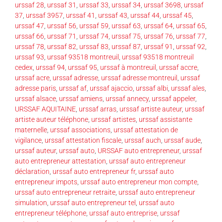
urssaf 28
,
urssaf 31
,
urssaf 33
,
urssaf 34
,
urssaf 3698
,
urssaf
37
,
urssaf 3957
,
urssaf 41
,
urssaf 43
,
urssaf 44
,
urssaf 45
,
urssaf 47
,
urssaf 56
,
urssaf 59
,
urssaf 63
,
urssaf 64
,
urssaf 65
,
urssaf 66
,
urssaf 71
,
urssaf 74
,
urssaf 75
,
urssaf 76
,
urssaf 77
,
urssaf 78
,
urssaf 82
,
urssaf 83
,
urssaf 87
,
urssaf 91
,
urssaf 92
,
urssaf 93
,
urssaf 93518 montreuil
,
urssaf 93518 montreuil
cedex
,
urssaf 94
,
urssaf 95
,
urssaf à montreuil
,
urssaf accre
,
urssaf acre
,
urssaf adresse
,
urssaf adresse montreuil
,
urssaf
adresse paris
,
urssaf af
,
urssaf ajaccio
,
urssaf albi
,
urssaf ales
,
urssaf alsace
,
urssaf amiens
,
urssaf annecy
,
urssaf appeler
,
URSSAF AQUITAINE
,
urssaf arras
,
urssaf artiste auteur
,
urssaf
artiste auteur téléphone
,
urssaf artistes
,
urssaf assistante
maternelle
,
urssaf associations
,
urssaf attestation de
vigilance
,
urssaf attestation fiscale
,
urssaf auch
,
urssaf aude
,
urssaf auteur
,
urssaf auto
,
URSSAF auto entrepreneur
,
urssaf
auto entrepreneur attestation
,
urssaf auto entrepreneur
déclaration
,
urssaf auto entrepreneur fr
,
urssaf auto
entrepreneur impots
,
urssaf auto entrepreneur mon compte
,
urssaf auto entrepreneur retraite
,
urssaf auto entrepreneur
simulation
,
urssaf auto entrepreneur tel
,
urssaf auto
entrepreneur téléphone
,
urssaf auto entreprise
,
urssaf