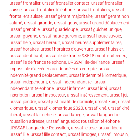
urssaf frontalier
,
urssaf frontalier contact
,
urssaf frontalier
suisse
,
urssaf frontalier téléphone
,
urssaf frontaliers
,
urssaf
frontaliers suisse
,
urssaf gérant majoritaire
,
urssaf gerant non
salarié
,
urssaf gironde
,
urssaf gouv
,
urssaf grand déplacement
,
urssaf grenoble
,
urssaf guadeloupe
,
urssaf guichet unique
,
urssaf guyane
,
urssaf haute garonne
,
urssaf haute savoie
,
urssaf help
,
urssaf herault
,
urssaf heures supplémentaires
,
urssaf horaires
,
urssaf horaires d'ouverture
,
urssaf huissier
,
urssaf identifiant
,
urssaf ile de france 93518 montreuil cedex
,
urssaf ile de france telephone
,
URSSAF Ile-de-France
,
urssaf
impossible d'accéder aux données du compte
,
urssaf
indemnité grand déplacement
,
urssaf indemnité kilométrique
,
urssaf indépendant
,
urssaf independant tel
,
urssaf
independant telephone
,
urssaf infirmier
,
urssaf inpi
,
urssaf
inscription
,
urssaf inspecteur
,
urssaf intéressement
,
urssaf jei
,
urssaf joindre
,
urssaf justificatif de domicile
,
urssaf kbis
,
urssaf
kilometrique
,
urssaf kilometrique 2023
,
urssaf kiné
,
urssaf kiné
libéral
,
urssaf la rochelle
,
urssaf labege
,
urssaf languedoc
roussillon adresse
,
urssaf languedoc roussillon téléphone
,
URSSAF Languedoc-Roussillon
,
urssaf le tese
,
urssaf liberal
,
urssaf lille
,
urssaf lille contact
,
urssaf limoges
,
urssaf limousin
,