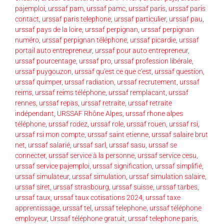
pajemploi
,
urssaf pam
,
urssaf pamc
,
urssaf paris
,
urssaf paris
contact
,
urssaf paris telephone
,
urssaf particulier
,
urssaf pau
,
urssaf pays de la loire
,
urssaf perpignan
,
urssaf perpignan
numéro
,
urssaf perpignan téléphone
,
urssaf picardie
,
urssaf
portail auto entrepreneur
,
urssaf pour auto entrepreneur
,
urssaf pourcentage
,
urssaf pro
,
urssaf profession libérale
,
urssaf puygouzon
,
urssaf qu'est ce que c'est
,
urssaf question
,
urssaf quimper
,
urssaf radiation
,
urssaf recrutement
,
urssaf
reims
,
urssaf reims téléphone
,
urssaf remplacant
,
urssaf
rennes
,
urssaf repas
,
urssaf retraite
,
urssaf retraite
indépendant
,
URSSAF Rhône Alpes
,
urssaf rhone alpes
téléphone
,
urssaf rodez
,
urssaf role
,
urssaf rouen
,
urssaf rsi
,
urssaf rsi mon compte
,
urssaf saint etienne
,
urssaf salaire brut
net
,
urssaf salarié
,
urssaf sarl
,
urssaf sasu
,
urssaf se
connecter
,
urssaf service à la personne
,
urssaf service cesu
,
urssaf service pajemploi
,
urssaf signification
,
urssaf simplifié
,
urssaf simulateur
,
urssaf simulation
,
urssaf simulation salaire
,
urssaf siret
,
urssaf strasbourg
,
urssaf suisse
,
urssaf tarbes
,
urssaf taux
,
urssaf taux cotisations 2024
,
urssaf taxe
apprentissage
,
urssaf tel
,
urssaf telephone
,
urssaf téléphone
employeur
,
Urssaf téléphone gratuit
,
urssaf telephone paris
,