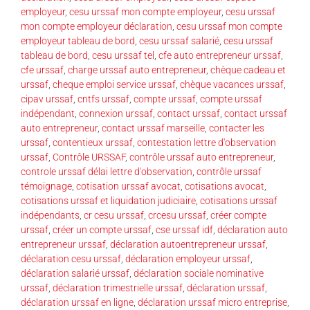
employeur
,
cesu urssaf mon compte employeur
,
cesu urssaf
mon compte employeur déclaration
,
cesu urssaf mon compte
employeur tableau de bord
,
cesu urssaf salarié
,
cesu urssaf
tableau de bord
,
cesu urssaf tel
,
cfe auto entrepreneur urssaf
,
cfe urssaf
,
charge urssaf auto entrepreneur
,
chèque cadeau et
urssaf
,
cheque emploi service urssaf
,
chèque vacances urssaf
,
cipav urssaf
,
cntfs urssaf
,
compte urssaf
,
compte urssaf
indépendant
,
connexion urssaf
,
contact urssaf
,
contact urssaf
auto entrepreneur
,
contact urssaf marseille
,
contacter les
urssaf
,
contentieux urssaf
,
contestation lettre d'observation
urssaf
,
Contrôle URSSAF
,
contrôle urssaf auto entrepreneur
,
controle urssaf délai lettre d'observation
,
contrôle urssaf
témoignage
,
cotisation urssaf avocat
,
cotisations avocat
,
cotisations urssaf et liquidation judiciaire
,
cotisations urssaf
indépendants
,
cr cesu urssaf
,
crcesu urssaf
,
créer compte
urssaf
,
créer un compte urssaf
,
cse urssaf idf
,
déclaration auto
entrepreneur urssaf
,
déclaration autoentrepreneur urssaf
,
déclaration cesu urssaf
,
déclaration employeur urssaf
,
déclaration salarié urssaf
,
déclaration sociale nominative
urssaf
,
déclaration trimestrielle urssaf
,
déclaration urssaf
,
déclaration urssaf en ligne
,
déclaration urssaf micro entreprise
,