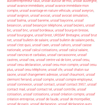
autoentrepreneur taux
,
urssaf autour de moi
,
urssaf auvergne
,
urssaf avance immédiate
,
urssaf avance immédiate mon
compte
,
urssaf avantage en nature véhicule
,
urssaf aveyron
,
urssaf avignon
,
urssaf avocat
,
urssaf avocat simulation
,
urssaf balma
,
urssaf bareme
,
urssaf bayonne
,
urssaf
besancon
,
urssaf besançon téléphone
,
urssaf beziers
,
urssaf
bic
,
urssaf bnc
,
urssaf bordeaux
,
urssaf bourg en bresse
,
urssaf bourgogne
,
urssaf brest
,
URSSAF Bretagne
,
urssaf brut
net
,
urssaf bulletin de salaire
,
urssaf bulletin de salaire perdu
,
urssaf c'est quoi
,
urssaf caen
,
urssaf cahors
,
urssaf caisse
nationale
,
urssaf calcul cotisations
,
urssaf calcul salaire
,
urssaf cancras et carbalas
,
urssaf carcassonne
,
urssaf
castres
,
urssaf cea
,
urssaf centre val de loire
,
urssaf cesu
,
urssaf cesu déclaration
,
urssaf cesu mon compte
,
urssaf cesu
plus
,
urssaf cesu téléphone
,
urssaf cfe
,
urssaf chalon sur
saone
,
urssaf changement adresse
,
urssaf chaumont
,
urssaf
clermont ferrand
,
urssaf compte
,
urssaf compte employeur
,
urssaf connexion
,
urssaf contact
,
urssaf contact 3957
,
urssaf
contact mail
,
urssaf contact tel
,
urssaf contrôle
,
urssaf
cotisation
,
urssaf cotisations
,
urssaf création compte
,
urssaf
création entreprise
,
urssaf de l'aude
,
urssaf de montpellier
,
urssaf de paris
,
urssaf declaration
,
urssaf déclaration auto