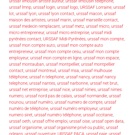
urssaf limousin artiste auteur
,
urssaf limousin téléphone
,
urssaf lmnp
,
urssaf login
,
urssaf logo
,
URSSAF Lorraine
,
urssaf
lot
,
urssaf lyon
,
urssaf lyon contact
,
urssaf macon
,
urssaf
maison des artistes
,
urssaf marin
,
urssaf marseille contact
,
urssaf medecin remplacant
,
urssaf metz
,
urssaf micro
,
urssaf
micro entrepreneur
,
urssaf micro entreprise
,
urssaf midi
pyrénées contact
,
URSSAF Midi-Pyrénées
,
urssaf mon compte
,
urssaf mon compte auto
,
urssaf mon compte auto
entrepreneur
,
urssaf mon compte cesu
,
urssaf mon compte
employeur
,
urssaf mon compte en ligne
,
urssaf mon espace
,
urssaf montauban
,
urssaf montpellier
,
urssaf montpellier
contact
,
urssaf montreuil
,
urssaf msa
,
urssaf mulhouse
téléphone
,
urssaf n telephone
,
urssaf nancy
,
urssaf nancy
telephone
,
urssaf nantes
,
urssaf narbonne
,
urssaf net brut
,
urssaf net entreprise
,
urssaf nice
,
urssaf nimes
,
urssaf nimes
numero
,
urssaf nord pas de calais
,
urssaf normandie
,
urssaf
nounou
,
urssaf numéro
,
urssaf numero de compte
,
urssaf
numéro de téléphone
,
urssaf numéro employeur
,
urssaf
numero siret
,
urssaf numéro téléphone
,
urssaf occitanie
,
urssaf oeth
,
urssaf offre emploi
,
urssaf oise
,
urssaf open data
,
urssaf organisme
,
urssaf organisme privé ou public
,
urssaf
orleans
,
urssaf ouverture
,
URSSAF PACA
,
urssaf paje
,
urssaf