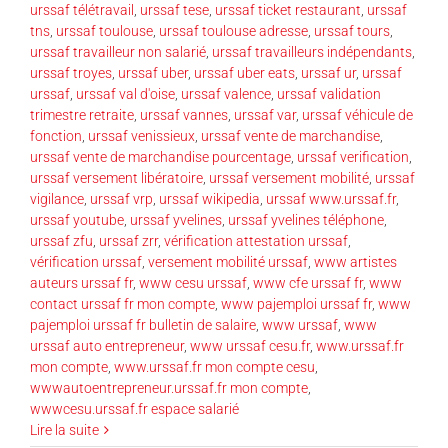
urssaf télétravail
,
urssaf tese
,
urssaf ticket restaurant
,
urssaf
tns
,
urssaf toulouse
,
urssaf toulouse adresse
,
urssaf tours
,
urssaf travailleur non salarié
,
urssaf travailleurs indépendants
,
urssaf troyes
,
urssaf uber
,
urssaf uber eats
,
urssaf ur
,
urssaf
urssaf
,
urssaf val d'oise
,
urssaf valence
,
urssaf validation
trimestre retraite
,
urssaf vannes
,
urssaf var
,
urssaf véhicule de
fonction
,
urssaf venissieux
,
urssaf vente de marchandise
,
urssaf vente de marchandise pourcentage
,
urssaf verification
,
urssaf versement libératoire
,
urssaf versement mobilité
,
urssaf
vigilance
,
urssaf vrp
,
urssaf wikipedia
,
urssaf www.urssaf.fr
,
urssaf youtube
,
urssaf yvelines
,
urssaf yvelines téléphone
,
urssaf zfu
,
urssaf zrr
,
vérification attestation urssaf
,
vérification urssaf
,
versement mobilité urssaf
,
www artistes
auteurs urssaf fr
,
www cesu urssaf
,
www cfe urssaf fr
,
www
contact urssaf fr mon compte
,
www pajemploi urssaf fr
,
www
pajemploi urssaf fr bulletin de salaire
,
www urssaf
,
www
urssaf auto entrepreneur
,
www urssaf cesu.fr
,
www.urssaf.fr
mon compte
,
www.urssaf.fr mon compte cesu
,
wwwautoentrepreneur.urssaf.fr mon compte
,
wwwcesu.urssaf.fr espace salarié
Lire la suite