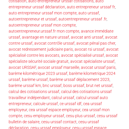
cotisation
,
auto entrepreneur urssaf cotisations
,
auto
entrepreneur urssaf déclaration
,
auto entrepreneur urssaf fr
,
auto entrepreneur urssaf mon compte
,
auto urssaf
,
autoentrepreneur et urssaf
,
autoentrepreneur urssaf .fr
,
autoentrepreneur urssaf mon compte
,
autoentrepreneur.urssaf.fr mon compte
,
avance immédiate
urssaf
,
avantage en nature urssaf
,
avocat anti urssaf
,
avocat
contre urssaf
,
avocat contrôle urssaf
,
avocat pénal pas cher
,
avocat redressement judiciaire paris
,
avocat rsi urssaf
,
avocat
spécialisé contre les avocats
,
avocat spécialisé urssaf
,
avocat
spécialiste sécurité sociale gratuit
,
avocat spécialiste urssaf
,
avocat URSSAF
,
avocat urssaf marseille
,
avocat urssaf paris
,
barème kilométrique 2023 urssaf
,
barème kilometrique 2024
urssaf
,
barème urssaf
,
barème urssaf déplacement 2023
,
barème urssaf km
,
bnc urssaf
,
boss urssaf
,
brut net urssaf
,
calcul des cotisations urssaf
,
calcul des cotisations urssaf
travailleur indépendant
,
calcul urssaf
,
calcul urssaf auto
entrepreneur
,
calcule urssaf
,
ce urssaf idf
,
cea urssaf
employeur
,
cea urssaf espace employeur
,
cea urssaf mon
compte
,
cesu employeur urssaf
,
cesu plus urssaf
,
cesu urssaf
bulletin de salaire
,
cesu urssaf contact
,
cesu urssaf
déclaration
,
cesu urssaf employeur
,
cesu urssaf espace