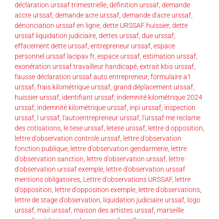
déclaration urssaf trimestrielle
,
définition urssaf
,
demande
accre urssaf
,
demande acre urssaf
,
demande d'acre urssaf
,
dénonciation urssaf en ligne
,
dette URSSAF huissier
,
dette
urssaf liquidation judiciaire
,
dettes urssaf
,
due urssaf
,
effacement dette urssaf
,
entrepreneur urssaf
,
espace
personnel urssaf lacipav fr
,
espace urssaf
,
estimation urssaf
,
exonération urssaf travailleur handicapé
,
extrait kbis urssaf
,
fausse déclaration urssaf auto entrepreneur
,
formulaire a1
urssaf
,
frais kilométrique urssaf
,
grand déplacement urssaf
,
huissier urssaf
,
identifiant urssaf
,
indemnité kilométrique 2024
urssaf
,
indemnité kilométrique urssaf
,
inpi urssaf
,
inspection
urssaf
,
l urssaf
,
l'autoentrepreneur urssaf
,
l'urssaf me reclame
des cotisations
,
le tese urssaf
,
letese urssaf
,
lettre d opposition
,
lettre d'observation controle urssaf
,
lettre d'observation
fonction publique
,
lettre d'observation gendarmerie
,
lettre
d'observation sanction
,
lettre d'observation urssaf
,
lettre
d'observation urssaf exemple
,
lettre d'observation urssaf
mentions obligatoires
,
Lettre d'observations URSSAF
,
lettre
d'opposition
,
lettre d'opposition exemple
,
lettre d'observations
,
lettre de stage d'observation
,
liquidation judiciaire urssaf
,
logo
urssaf
,
mail urssaf
,
maison des artistes urssaf
,
marseille