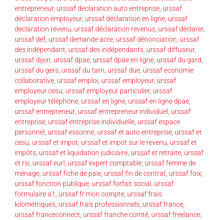
entrepreneur
,
urssaf declaration auto entreprise
,
urssaf
déclaration employeur
,
urssaf déclaration en ligne
,
urssaf
declaration revenu
,
urssaf déclaration revenus
,
urssaf déclarer
,
urssaf def
,
urssaf demande acre
,
urssaf dénonciation
,
urssaf
des indépendant
,
urssaf des indépendants
,
urssaf diffuseur
,
urssaf dijon
,
urssaf dpae
,
urssaf dpae en ligne
,
urssaf du gard
,
urssaf du gers
,
urssaf du tarn
,
urssaf due
,
urssaf economie
collaborative
,
urssaf emploi
,
urssaf employeur
,
urssaf
employeur cesu
,
urssaf employeur particulier
,
urssaf
employeur téléphone
,
urssaf en ligne
,
urssaf en ligne dpae
,
urssaf entrepreneur
,
urssaf entrepreneur individuel
,
urssaf
entreprise
,
urssaf entreprise individuelle
,
urssaf espace
personnel
,
urssaf essonne
,
urssaf et auto entreprise
,
urssaf et
cesu
,
urssaf et impot
,
urssaf et impot sur le revenu
,
urssaf et
impôts
,
urssaf et liquidation judiciaire
,
urssaf et retraite
,
urssaf
et rsi
,
urssaf eurl
,
urssaf expert comptable
,
urssaf femme de
ménage
,
urssaf fiche de paie
,
urssaf fin de contrat
,
urssaf foix
,
urssaf fonction publique
,
urssaf forfait social
,
urssaf
formulaire a1
,
urssaf fr mon compte
,
urssaf frais
kilométriques
,
urssaf frais professionnels
,
urssaf france
,
urssaf franceconnect
,
urssaf franche comté
,
urssaf freelance
,