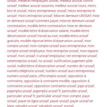
urssaf
,
médecin remplaçant urssaf
,
meilleur avocat contre
urssaf
,
meilleur avocat essonne
,
meilleur avocat tours
,
micro
bnc et urssaf
,
micro entrepreneur urssaf
,
micro entreprise et
urssaf
,
micro entreprise urssaf
,
Mise en demeure URSSAF
,
mise
en demeure urssaf comment payer
,
mise en demeure urssaf
contestation
,
modèle lettre contestation mise en demeure
urssaf
,
modèle lettre d'observation salarié
,
modèle lettre
dénonciation urssaf travail au noir
,
modèle lettre urssaf
gratuite
,
modèle réponse lettre d'observation urssaf
,
mon
compte urssaf
,
mon compte urssaf auto entrepreneur
,
mon
compte urssaf employeur
,
mon entreprise urssaf
,
mon espace
urssaf
,
mon urssaf
,
n urssaf employeur
,
net entreprise urssaf
,
netentreprise urssaf
,
no urssaf
,
notification jugement pôle
social
,
nullité lettre d'observation urssaf
,
numéro de l urssaf
,
numéro téléphone urssaf
,
numéro urssaf auto entrepreneur
,
numero urssaf paris
,
offre emploi urssaf
,
opposition à
contrainte
,
opposition à contrainte modèle
,
opposition à
contrainte urssaf
,
opposition contrainte urssaf
,
paje urssaf
,
pajemploi urssaf
,
pajemploi urssaf fr
,
particulier urssaf
,
particulier urssaf fr
,
particulier urssaf mon compte
,
paye
urssaf
,
payer en ligne urssaf
,
payer urssaf
,
payer urssaf en
ligne
,
pénalité urssaf
,
pénalités urssaf
,
portail