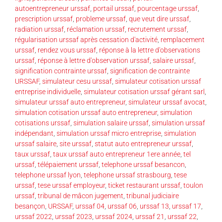
autoentrepreneur urssaf
,
portail urssaf
,
pourcentage urssaf
,
prescription urssaf
,
probleme urssaf
,
que veut dire urssaf
,
radiation urssaf
,
réclamation urssaf
,
recrutement urssaf
,
régularisation urssaf après cessation d'activité
,
remplacement
urssaf
,
rendez vous urssaf
,
réponse à la lettre d'observations
urssaf
,
réponse à lettre d'observation urssaf
,
salaire urssaf
,
signification contrainte urssaf
,
signification de contrainte
URSSAF
,
simulateur cesu urssaf
,
simulateur cotisation urssaf
entreprise individuelle
,
simulateur cotisation urssaf gérant sarl
,
simulateur urssaf auto entrepreneur
,
simulateur urssaf avocat
,
simulation cotisation urssaf auto entrepreneur
,
simulation
cotisations urssaf
,
simulation salaire urssaf
,
simulation urssaf
indépendant
,
simulation urssaf micro entreprise
,
simulation
urssaf salaire
,
site urssaf
,
statut auto entrepreneur urssaf
,
taux urssaf
,
taux urssaf auto entrepreneur 1ere année
,
tel
urssaf
,
télépaiement urssaf
,
telephone urssaf besancon
,
telephone urssaf lyon
,
telephone urssaf strasbourg
,
tese
urssaf
,
tese urssaf employeur
,
ticket restaurant urssaf
,
toulon
urssaf
,
tribunal de mâcon jugement
,
tribunal judiciaire
besançon
,
URSSAF
,
urssaf 04
,
urssaf 06
,
urssaf 13
,
urssaf 17
,
urssaf 2022
,
urssaf 2023
,
urssaf 2024
,
urssaf 21
,
urssaf 22
,