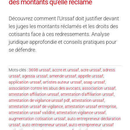
des montants qu’elle réclame
Découvrez comment l'Urssaf doit justifier devant
les juges les montants réclamés et les droits des
cotisants face à ces redressements. Analyse
juridique approfondie et conseils pratiques pour
se défendre.
Mots-clés :
3698 urssaf
,
accre et urssaf
,
acre urssaf
,
adress
urssaf
,
agessa urssaf
,
amende urssaf
,
appelle urssaf
,
application urssaf
,
artistes auteur urssaf
,
asap urssaf
,
association contre les abus des avocats
,
association urssaf
,
attestation affiliation urssaf
,
attestation d'affiliation urssaf
,
attestation de vigilance urssaf pdf
,
attestation urssaf
,
attestation urssaf de vigilance
,
attestation urssaf entreprise
,
attestation urssaf validité
,
attestation vigilance urssaf
,
augmentation cotisation urssaf
,
auto entrepreneur déclaration
urssaf
,
auto entrepreneur urssaf
,
auto entrepreneur urssaf