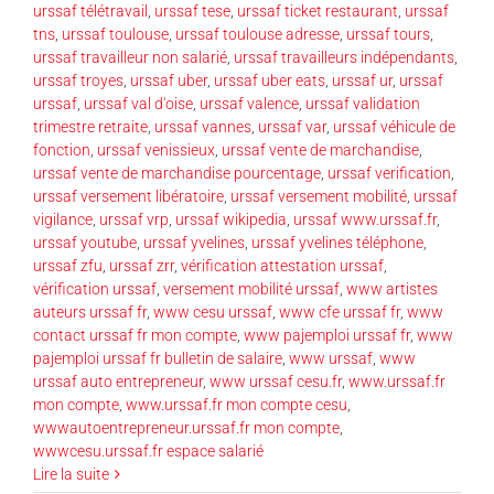
urssaf télétravail
,
urssaf tese
,
urssaf ticket restaurant
,
urssaf
tns
,
urssaf toulouse
,
urssaf toulouse adresse
,
urssaf tours
,
urssaf travailleur non salarié
,
urssaf travailleurs indépendants
,
urssaf troyes
,
urssaf uber
,
urssaf uber eats
,
urssaf ur
,
urssaf
urssaf
,
urssaf val d'oise
,
urssaf valence
,
urssaf validation
trimestre retraite
,
urssaf vannes
,
urssaf var
,
urssaf véhicule de
fonction
,
urssaf venissieux
,
urssaf vente de marchandise
,
urssaf vente de marchandise pourcentage
,
urssaf verification
,
urssaf versement libératoire
,
urssaf versement mobilité
,
urssaf
vigilance
,
urssaf vrp
,
urssaf wikipedia
,
urssaf www.urssaf.fr
,
urssaf youtube
,
urssaf yvelines
,
urssaf yvelines téléphone
,
urssaf zfu
,
urssaf zrr
,
vérification attestation urssaf
,
vérification urssaf
,
versement mobilité urssaf
,
www artistes
auteurs urssaf fr
,
www cesu urssaf
,
www cfe urssaf fr
,
www
contact urssaf fr mon compte
,
www pajemploi urssaf fr
,
www
pajemploi urssaf fr bulletin de salaire
,
www urssaf
,
www
urssaf auto entrepreneur
,
www urssaf cesu.fr
,
www.urssaf.fr
mon compte
,
www.urssaf.fr mon compte cesu
,
wwwautoentrepreneur.urssaf.fr mon compte
,
wwwcesu.urssaf.fr espace salarié
Lire la suite