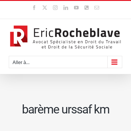
Passer
Facebook
X
Instagram
LinkedIn
YouTube
WhatsApp
Email
au
contenu
Aller à...
barème urssaf km