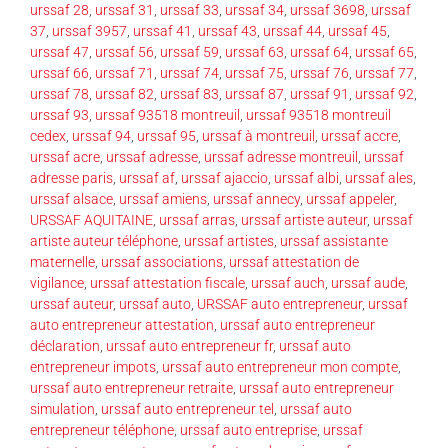
urssaf 28
,
urssaf 31
,
urssaf 33
,
urssaf 34
,
urssaf 3698
,
urssaf
37
,
urssaf 3957
,
urssaf 41
,
urssaf 43
,
urssaf 44
,
urssaf 45
,
urssaf 47
,
urssaf 56
,
urssaf 59
,
urssaf 63
,
urssaf 64
,
urssaf 65
,
urssaf 66
,
urssaf 71
,
urssaf 74
,
urssaf 75
,
urssaf 76
,
urssaf 77
,
urssaf 78
,
urssaf 82
,
urssaf 83
,
urssaf 87
,
urssaf 91
,
urssaf 92
,
urssaf 93
,
urssaf 93518 montreuil
,
urssaf 93518 montreuil
cedex
,
urssaf 94
,
urssaf 95
,
urssaf à montreuil
,
urssaf accre
,
urssaf acre
,
urssaf adresse
,
urssaf adresse montreuil
,
urssaf
adresse paris
,
urssaf af
,
urssaf ajaccio
,
urssaf albi
,
urssaf ales
,
urssaf alsace
,
urssaf amiens
,
urssaf annecy
,
urssaf appeler
,
URSSAF AQUITAINE
,
urssaf arras
,
urssaf artiste auteur
,
urssaf
artiste auteur téléphone
,
urssaf artistes
,
urssaf assistante
maternelle
,
urssaf associations
,
urssaf attestation de
vigilance
,
urssaf attestation fiscale
,
urssaf auch
,
urssaf aude
,
urssaf auteur
,
urssaf auto
,
URSSAF auto entrepreneur
,
urssaf
auto entrepreneur attestation
,
urssaf auto entrepreneur
déclaration
,
urssaf auto entrepreneur fr
,
urssaf auto
entrepreneur impots
,
urssaf auto entrepreneur mon compte
,
urssaf auto entrepreneur retraite
,
urssaf auto entrepreneur
simulation
,
urssaf auto entrepreneur tel
,
urssaf auto
entrepreneur téléphone
,
urssaf auto entreprise
,
urssaf