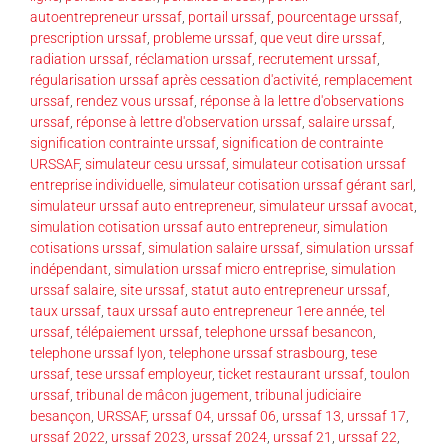
autoentrepreneur urssaf
,
portail urssaf
,
pourcentage urssaf
,
prescription urssaf
,
probleme urssaf
,
que veut dire urssaf
,
radiation urssaf
,
réclamation urssaf
,
recrutement urssaf
,
régularisation urssaf après cessation d'activité
,
remplacement
urssaf
,
rendez vous urssaf
,
réponse à la lettre d'observations
urssaf
,
réponse à lettre d'observation urssaf
,
salaire urssaf
,
signification contrainte urssaf
,
signification de contrainte
URSSAF
,
simulateur cesu urssaf
,
simulateur cotisation urssaf
entreprise individuelle
,
simulateur cotisation urssaf gérant sarl
,
simulateur urssaf auto entrepreneur
,
simulateur urssaf avocat
,
simulation cotisation urssaf auto entrepreneur
,
simulation
cotisations urssaf
,
simulation salaire urssaf
,
simulation urssaf
indépendant
,
simulation urssaf micro entreprise
,
simulation
urssaf salaire
,
site urssaf
,
statut auto entrepreneur urssaf
,
taux urssaf
,
taux urssaf auto entrepreneur 1ere année
,
tel
urssaf
,
télépaiement urssaf
,
telephone urssaf besancon
,
telephone urssaf lyon
,
telephone urssaf strasbourg
,
tese
urssaf
,
tese urssaf employeur
,
ticket restaurant urssaf
,
toulon
urssaf
,
tribunal de mâcon jugement
,
tribunal judiciaire
besançon
,
URSSAF
,
urssaf 04
,
urssaf 06
,
urssaf 13
,
urssaf 17
,
urssaf 2022
,
urssaf 2023
,
urssaf 2024
,
urssaf 21
,
urssaf 22
,