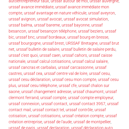
autoentrepreneur taux
,
urssaf autour de moi
,
urssaf auvergne
,
urssaf avance immédiate
,
urssaf avance immédiate mon
compte
,
urssaf avantage en nature véhicule
,
urssaf aveyron
,
urssaf avignon
,
urssaf avocat
,
urssaf avocat simulation
,
urssaf balma
,
urssaf bareme
,
urssaf bayonne
,
urssaf
besancon
,
urssaf besançon téléphone
,
urssaf beziers
,
urssaf
bic
,
urssaf bnc
,
urssaf bordeaux
,
urssaf bourg en bresse
,
urssaf bourgogne
,
urssaf brest
,
URSSAF Bretagne
,
urssaf brut
net
,
urssaf bulletin de salaire
,
urssaf bulletin de salaire perdu
,
urssaf c'est quoi
,
urssaf caen
,
urssaf cahors
,
urssaf caisse
nationale
,
urssaf calcul cotisations
,
urssaf calcul salaire
,
urssaf cancras et carbalas
,
urssaf carcassonne
,
urssaf
castres
,
urssaf cea
,
urssaf centre val de loire
,
urssaf cesu
,
urssaf cesu déclaration
,
urssaf cesu mon compte
,
urssaf cesu
plus
,
urssaf cesu téléphone
,
urssaf cfe
,
urssaf chalon sur
saone
,
urssaf changement adresse
,
urssaf chaumont
,
urssaf
clermont ferrand
,
urssaf compte
,
urssaf compte employeur
,
urssaf connexion
,
urssaf contact
,
urssaf contact 3957
,
urssaf
contact mail
,
urssaf contact tel
,
urssaf contrôle
,
urssaf
cotisation
,
urssaf cotisations
,
urssaf création compte
,
urssaf
création entreprise
,
urssaf de l'aude
,
urssaf de montpellier
,
urssaf de paris
,
urssaf declaration
,
urssaf déclaration auto