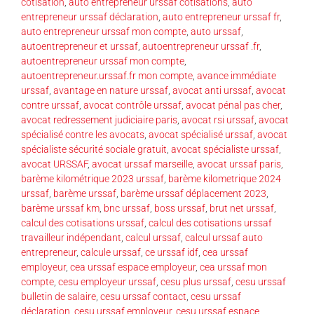
cotisation
,
auto entrepreneur urssaf cotisations
,
auto
entrepreneur urssaf déclaration
,
auto entrepreneur urssaf fr
,
auto entrepreneur urssaf mon compte
,
auto urssaf
,
autoentrepreneur et urssaf
,
autoentrepreneur urssaf .fr
,
autoentrepreneur urssaf mon compte
,
autoentrepreneur.urssaf.fr mon compte
,
avance immédiate
urssaf
,
avantage en nature urssaf
,
avocat anti urssaf
,
avocat
contre urssaf
,
avocat contrôle urssaf
,
avocat pénal pas cher
,
avocat redressement judiciaire paris
,
avocat rsi urssaf
,
avocat
spécialisé contre les avocats
,
avocat spécialisé urssaf
,
avocat
spécialiste sécurité sociale gratuit
,
avocat spécialiste urssaf
,
avocat URSSAF
,
avocat urssaf marseille
,
avocat urssaf paris
,
barème kilométrique 2023 urssaf
,
barème kilometrique 2024
urssaf
,
barème urssaf
,
barème urssaf déplacement 2023
,
barème urssaf km
,
bnc urssaf
,
boss urssaf
,
brut net urssaf
,
calcul des cotisations urssaf
,
calcul des cotisations urssaf
travailleur indépendant
,
calcul urssaf
,
calcul urssaf auto
entrepreneur
,
calcule urssaf
,
ce urssaf idf
,
cea urssaf
employeur
,
cea urssaf espace employeur
,
cea urssaf mon
compte
,
cesu employeur urssaf
,
cesu plus urssaf
,
cesu urssaf
bulletin de salaire
,
cesu urssaf contact
,
cesu urssaf
déclaration
,
cesu urssaf employeur
,
cesu urssaf espace