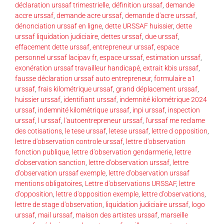
déclaration urssaf trimestrielle
,
définition urssaf
,
demande
accre urssaf
,
demande acre urssaf
,
demande d'acre urssaf
,
dénonciation urssaf en ligne
,
dette URSSAF huissier
,
dette
urssaf liquidation judiciaire
,
dettes urssaf
,
due urssaf
,
effacement dette urssaf
,
entrepreneur urssaf
,
espace
personnel urssaf lacipav fr
,
espace urssaf
,
estimation urssaf
,
exonération urssaf travailleur handicapé
,
extrait kbis urssaf
,
fausse déclaration urssaf auto entrepreneur
,
formulaire a1
urssaf
,
frais kilométrique urssaf
,
grand déplacement urssaf
,
huissier urssaf
,
identifiant urssaf
,
indemnité kilométrique 2024
urssaf
,
indemnité kilométrique urssaf
,
inpi urssaf
,
inspection
urssaf
,
l urssaf
,
l'autoentrepreneur urssaf
,
l'urssaf me reclame
des cotisations
,
le tese urssaf
,
letese urssaf
,
lettre d opposition
,
lettre d'observation controle urssaf
,
lettre d'observation
fonction publique
,
lettre d'observation gendarmerie
,
lettre
d'observation sanction
,
lettre d'observation urssaf
,
lettre
d'observation urssaf exemple
,
lettre d'observation urssaf
mentions obligatoires
,
Lettre d'observations URSSAF
,
lettre
d'opposition
,
lettre d'opposition exemple
,
lettre d'observations
,
lettre de stage d'observation
,
liquidation judiciaire urssaf
,
logo
urssaf
,
mail urssaf
,
maison des artistes urssaf
,
marseille