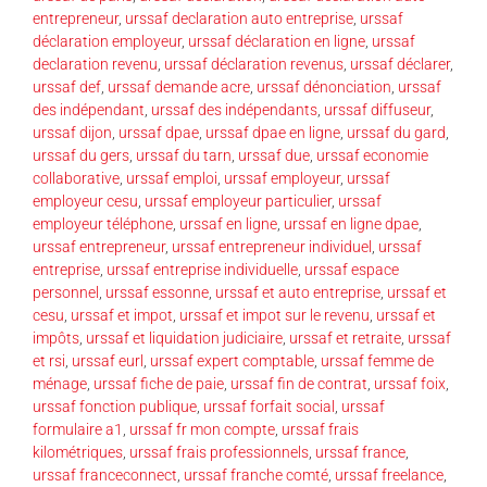
entrepreneur
,
urssaf declaration auto entreprise
,
urssaf
déclaration employeur
,
urssaf déclaration en ligne
,
urssaf
declaration revenu
,
urssaf déclaration revenus
,
urssaf déclarer
,
urssaf def
,
urssaf demande acre
,
urssaf dénonciation
,
urssaf
des indépendant
,
urssaf des indépendants
,
urssaf diffuseur
,
urssaf dijon
,
urssaf dpae
,
urssaf dpae en ligne
,
urssaf du gard
,
urssaf du gers
,
urssaf du tarn
,
urssaf due
,
urssaf economie
collaborative
,
urssaf emploi
,
urssaf employeur
,
urssaf
employeur cesu
,
urssaf employeur particulier
,
urssaf
employeur téléphone
,
urssaf en ligne
,
urssaf en ligne dpae
,
urssaf entrepreneur
,
urssaf entrepreneur individuel
,
urssaf
entreprise
,
urssaf entreprise individuelle
,
urssaf espace
personnel
,
urssaf essonne
,
urssaf et auto entreprise
,
urssaf et
cesu
,
urssaf et impot
,
urssaf et impot sur le revenu
,
urssaf et
impôts
,
urssaf et liquidation judiciaire
,
urssaf et retraite
,
urssaf
et rsi
,
urssaf eurl
,
urssaf expert comptable
,
urssaf femme de
ménage
,
urssaf fiche de paie
,
urssaf fin de contrat
,
urssaf foix
,
urssaf fonction publique
,
urssaf forfait social
,
urssaf
formulaire a1
,
urssaf fr mon compte
,
urssaf frais
kilométriques
,
urssaf frais professionnels
,
urssaf france
,
urssaf franceconnect
,
urssaf franche comté
,
urssaf freelance
,