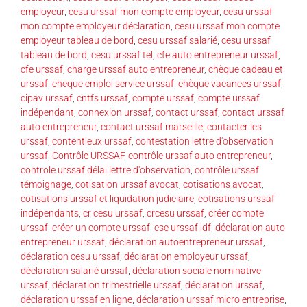
employeur
,
cesu urssaf mon compte employeur
,
cesu urssaf
mon compte employeur déclaration
,
cesu urssaf mon compte
employeur tableau de bord
,
cesu urssaf salarié
,
cesu urssaf
tableau de bord
,
cesu urssaf tel
,
cfe auto entrepreneur urssaf
,
cfe urssaf
,
charge urssaf auto entrepreneur
,
chèque cadeau et
urssaf
,
cheque emploi service urssaf
,
chèque vacances urssaf
,
cipav urssaf
,
cntfs urssaf
,
compte urssaf
,
compte urssaf
indépendant
,
connexion urssaf
,
contact urssaf
,
contact urssaf
auto entrepreneur
,
contact urssaf marseille
,
contacter les
urssaf
,
contentieux urssaf
,
contestation lettre d'observation
urssaf
,
Contrôle URSSAF
,
contrôle urssaf auto entrepreneur
,
controle urssaf délai lettre d'observation
,
contrôle urssaf
témoignage
,
cotisation urssaf avocat
,
cotisations avocat
,
cotisations urssaf et liquidation judiciaire
,
cotisations urssaf
indépendants
,
cr cesu urssaf
,
crcesu urssaf
,
créer compte
urssaf
,
créer un compte urssaf
,
cse urssaf idf
,
déclaration auto
entrepreneur urssaf
,
déclaration autoentrepreneur urssaf
,
déclaration cesu urssaf
,
déclaration employeur urssaf
,
déclaration salarié urssaf
,
déclaration sociale nominative
urssaf
,
déclaration trimestrielle urssaf
,
déclaration urssaf
,
déclaration urssaf en ligne
,
déclaration urssaf micro entreprise
,