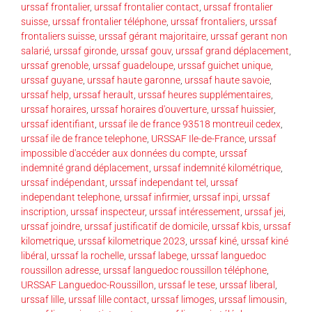
urssaf frontalier
,
urssaf frontalier contact
,
urssaf frontalier
suisse
,
urssaf frontalier téléphone
,
urssaf frontaliers
,
urssaf
frontaliers suisse
,
urssaf gérant majoritaire
,
urssaf gerant non
salarié
,
urssaf gironde
,
urssaf gouv
,
urssaf grand déplacement
,
urssaf grenoble
,
urssaf guadeloupe
,
urssaf guichet unique
,
urssaf guyane
,
urssaf haute garonne
,
urssaf haute savoie
,
urssaf help
,
urssaf herault
,
urssaf heures supplémentaires
,
urssaf horaires
,
urssaf horaires d'ouverture
,
urssaf huissier
,
urssaf identifiant
,
urssaf ile de france 93518 montreuil cedex
,
urssaf ile de france telephone
,
URSSAF Ile-de-France
,
urssaf
impossible d'accéder aux données du compte
,
urssaf
indemnité grand déplacement
,
urssaf indemnité kilométrique
,
urssaf indépendant
,
urssaf independant tel
,
urssaf
independant telephone
,
urssaf infirmier
,
urssaf inpi
,
urssaf
inscription
,
urssaf inspecteur
,
urssaf intéressement
,
urssaf jei
,
urssaf joindre
,
urssaf justificatif de domicile
,
urssaf kbis
,
urssaf
kilometrique
,
urssaf kilometrique 2023
,
urssaf kiné
,
urssaf kiné
libéral
,
urssaf la rochelle
,
urssaf labege
,
urssaf languedoc
roussillon adresse
,
urssaf languedoc roussillon téléphone
,
URSSAF Languedoc-Roussillon
,
urssaf le tese
,
urssaf liberal
,
urssaf lille
,
urssaf lille contact
,
urssaf limoges
,
urssaf limousin
,