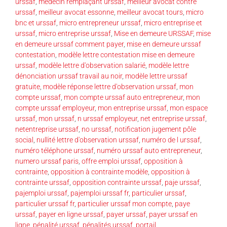
urssaf
,
médecin remplaçant urssaf
,
meilleur avocat contre
urssaf
,
meilleur avocat essonne
,
meilleur avocat tours
,
micro
bnc et urssaf
,
micro entrepreneur urssaf
,
micro entreprise et
urssaf
,
micro entreprise urssaf
,
Mise en demeure URSSAF
,
mise
en demeure urssaf comment payer
,
mise en demeure urssaf
contestation
,
modèle lettre contestation mise en demeure
urssaf
,
modèle lettre d'observation salarié
,
modèle lettre
dénonciation urssaf travail au noir
,
modèle lettre urssaf
gratuite
,
modèle réponse lettre d'observation urssaf
,
mon
compte urssaf
,
mon compte urssaf auto entrepreneur
,
mon
compte urssaf employeur
,
mon entreprise urssaf
,
mon espace
urssaf
,
mon urssaf
,
n urssaf employeur
,
net entreprise urssaf
,
netentreprise urssaf
,
no urssaf
,
notification jugement pôle
social
,
nullité lettre d'observation urssaf
,
numéro de l urssaf
,
numéro téléphone urssaf
,
numéro urssaf auto entrepreneur
,
numero urssaf paris
,
offre emploi urssaf
,
opposition à
contrainte
,
opposition à contrainte modèle
,
opposition à
contrainte urssaf
,
opposition contrainte urssaf
,
paje urssaf
,
pajemploi urssaf
,
pajemploi urssaf fr
,
particulier urssaf
,
particulier urssaf fr
,
particulier urssaf mon compte
,
paye
urssaf
,
payer en ligne urssaf
,
payer urssaf
,
payer urssaf en
ligne
,
pénalité urssaf
,
pénalités urssaf
,
portail