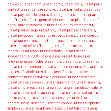
pajemploi
,
urssaf pam
,
urssaf pamc
,
urssaf paris
,
urssaf paris
contact
,
urssaf paris telephone
,
urssaf particulier
,
urssaf pau
,
urssaf pays de la loire
,
urssaf perpignan
,
urssaf perpignan
numéro
,
urssaf perpignan téléphone
,
urssaf picardie
,
urssaf
portail auto entrepreneur
,
urssaf pour auto entrepreneur
,
urssaf pourcentage
,
urssaf pro
,
urssaf profession libérale
,
urssaf puygouzon
,
urssaf qu'est ce que c'est
,
urssaf question
,
urssaf quimper
,
urssaf radiation
,
urssaf recrutement
,
urssaf
reims
,
urssaf reims téléphone
,
urssaf remplacant
,
urssaf
rennes
,
urssaf repas
,
urssaf retraite
,
urssaf retraite
indépendant
,
URSSAF Rhône Alpes
,
urssaf rhone alpes
téléphone
,
urssaf rodez
,
urssaf role
,
urssaf rouen
,
urssaf rsi
,
urssaf rsi mon compte
,
urssaf saint etienne
,
urssaf salaire brut
net
,
urssaf salarié
,
urssaf sarl
,
urssaf sasu
,
urssaf se
connecter
,
urssaf service à la personne
,
urssaf service cesu
,
urssaf service pajemploi
,
urssaf signification
,
urssaf simplifié
,
urssaf simulateur
,
urssaf simulation
,
urssaf simulation salaire
,
urssaf siret
,
urssaf strasbourg
,
urssaf suisse
,
urssaf tarbes
,
urssaf taux
,
urssaf taux cotisations 2024
,
urssaf taxe
apprentissage
,
urssaf tel
,
urssaf telephone
,
urssaf téléphone
employeur
,
Urssaf téléphone gratuit
,
urssaf telephone paris
,