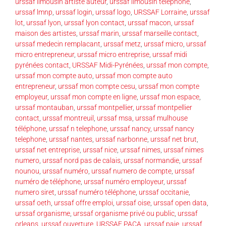
urssaf limousin artiste auteur
,
urssaf limousin téléphone
,
urssaf lmnp
,
urssaf login
,
urssaf logo
,
URSSAF Lorraine
,
urssaf
lot
,
urssaf lyon
,
urssaf lyon contact
,
urssaf macon
,
urssaf
maison des artistes
,
urssaf marin
,
urssaf marseille contact
,
urssaf medecin remplacant
,
urssaf metz
,
urssaf micro
,
urssaf
micro entrepreneur
,
urssaf micro entreprise
,
urssaf midi
pyrénées contact
,
URSSAF Midi-Pyrénées
,
urssaf mon compte
,
urssaf mon compte auto
,
urssaf mon compte auto
entrepreneur
,
urssaf mon compte cesu
,
urssaf mon compte
employeur
,
urssaf mon compte en ligne
,
urssaf mon espace
,
urssaf montauban
,
urssaf montpellier
,
urssaf montpellier
contact
,
urssaf montreuil
,
urssaf msa
,
urssaf mulhouse
téléphone
,
urssaf n telephone
,
urssaf nancy
,
urssaf nancy
telephone
,
urssaf nantes
,
urssaf narbonne
,
urssaf net brut
,
urssaf net entreprise
,
urssaf nice
,
urssaf nimes
,
urssaf nimes
numero
,
urssaf nord pas de calais
,
urssaf normandie
,
urssaf
nounou
,
urssaf numéro
,
urssaf numero de compte
,
urssaf
numéro de téléphone
,
urssaf numéro employeur
,
urssaf
numero siret
,
urssaf numéro téléphone
,
urssaf occitanie
,
urssaf oeth
,
urssaf offre emploi
,
urssaf oise
,
urssaf open data
,
urssaf organisme
,
urssaf organisme privé ou public
,
urssaf
orleans
,
urssaf ouverture
,
URSSAF PACA
,
urssaf paje
,
urssaf