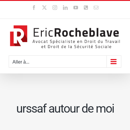
Passer
Facebook
X
Instagram
LinkedIn
YouTube
WhatsApp
Email
au
contenu
Aller à...
urssaf autour de moi