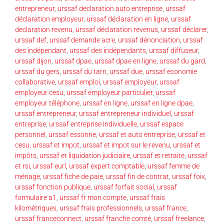
entrepreneur
,
urssaf declaration auto entreprise
,
urssaf
déclaration employeur
,
urssaf déclaration en ligne
,
urssaf
declaration revenu
,
urssaf déclaration revenus
,
urssaf déclarer
,
urssaf def
,
urssaf demande acre
,
urssaf dénonciation
,
urssaf
des indépendant
,
urssaf des indépendants
,
urssaf diffuseur
,
urssaf dijon
,
urssaf dpae
,
urssaf dpae en ligne
,
urssaf du gard
,
urssaf du gers
,
urssaf du tarn
,
urssaf due
,
urssaf economie
collaborative
,
urssaf emploi
,
urssaf employeur
,
urssaf
employeur cesu
,
urssaf employeur particulier
,
urssaf
employeur téléphone
,
urssaf en ligne
,
urssaf en ligne dpae
,
urssaf entrepreneur
,
urssaf entrepreneur individuel
,
urssaf
entreprise
,
urssaf entreprise individuelle
,
urssaf espace
personnel
,
urssaf essonne
,
urssaf et auto entreprise
,
urssaf et
cesu
,
urssaf et impot
,
urssaf et impot sur le revenu
,
urssaf et
impôts
,
urssaf et liquidation judiciaire
,
urssaf et retraite
,
urssaf
et rsi
,
urssaf eurl
,
urssaf expert comptable
,
urssaf femme de
ménage
,
urssaf fiche de paie
,
urssaf fin de contrat
,
urssaf foix
,
urssaf fonction publique
,
urssaf forfait social
,
urssaf
formulaire a1
,
urssaf fr mon compte
,
urssaf frais
kilométriques
,
urssaf frais professionnels
,
urssaf france
,
urssaf franceconnect
,
urssaf franche comté
,
urssaf freelance
,