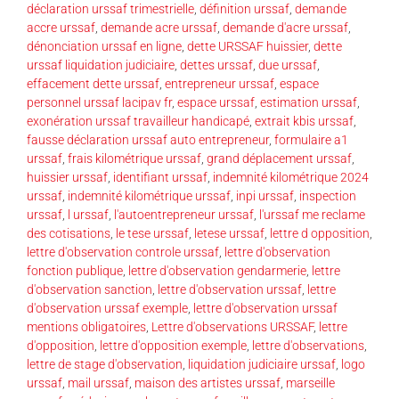
déclaration urssaf trimestrielle
,
définition urssaf
,
demande
accre urssaf
,
demande acre urssaf
,
demande d'acre urssaf
,
dénonciation urssaf en ligne
,
dette URSSAF huissier
,
dette
urssaf liquidation judiciaire
,
dettes urssaf
,
due urssaf
,
effacement dette urssaf
,
entrepreneur urssaf
,
espace
personnel urssaf lacipav fr
,
espace urssaf
,
estimation urssaf
,
exonération urssaf travailleur handicapé
,
extrait kbis urssaf
,
fausse déclaration urssaf auto entrepreneur
,
formulaire a1
urssaf
,
frais kilométrique urssaf
,
grand déplacement urssaf
,
huissier urssaf
,
identifiant urssaf
,
indemnité kilométrique 2024
urssaf
,
indemnité kilométrique urssaf
,
inpi urssaf
,
inspection
urssaf
,
l urssaf
,
l'autoentrepreneur urssaf
,
l'urssaf me reclame
des cotisations
,
le tese urssaf
,
letese urssaf
,
lettre d opposition
,
lettre d'observation controle urssaf
,
lettre d'observation
fonction publique
,
lettre d'observation gendarmerie
,
lettre
d'observation sanction
,
lettre d'observation urssaf
,
lettre
d'observation urssaf exemple
,
lettre d'observation urssaf
mentions obligatoires
,
Lettre d'observations URSSAF
,
lettre
d'opposition
,
lettre d'opposition exemple
,
lettre d'observations
,
lettre de stage d'observation
,
liquidation judiciaire urssaf
,
logo
urssaf
,
mail urssaf
,
maison des artistes urssaf
,
marseille