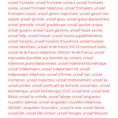
urssaf frontalier
,
urssaf frontalier contact
,
urssaf frontalier
suisse
,
urssaf frontalier téléphone
,
urssaf frontaliers
,
urssaf
frontaliers suisse
,
urssaf gérant majoritaire
,
urssaf gerant non
salarié
,
urssaf gironde
,
urssaf gouv
,
urssaf grand déplacement
,
urssaf grenoble
,
urssaf guadeloupe
,
urssaf guichet unique
,
urssaf guyane
,
urssaf haute garonne
,
urssaf haute savoie
,
urssaf help
,
urssaf herault
,
urssaf heures supplémentaires
,
urssaf horaires
,
urssaf horaires d'ouverture
,
urssaf huissier
,
urssaf identifiant
,
urssaf ile de france 93518 montreuil cedex
,
urssaf ile de france telephone
,
URSSAF Ile-de-France
,
urssaf
impossible d'accéder aux données du compte
,
urssaf
indemnité grand déplacement
,
urssaf indemnité kilométrique
,
urssaf indépendant
,
urssaf independant tel
,
urssaf
independant telephone
,
urssaf infirmier
,
urssaf inpi
,
urssaf
inscription
,
urssaf inspecteur
,
urssaf intéressement
,
urssaf jei
,
urssaf joindre
,
urssaf justificatif de domicile
,
urssaf kbis
,
urssaf
kilometrique
,
urssaf kilometrique 2023
,
urssaf kiné
,
urssaf kiné
libéral
,
urssaf la rochelle
,
urssaf labege
,
urssaf languedoc
roussillon adresse
,
urssaf languedoc roussillon téléphone
,
URSSAF Languedoc-Roussillon
,
urssaf le tese
,
urssaf liberal
,
urssaf lille
,
urssaf lille contact
,
urssaf limoges
,
urssaf limousin
,