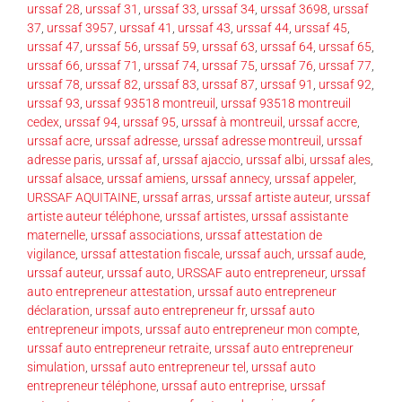
urssaf 28
,
urssaf 31
,
urssaf 33
,
urssaf 34
,
urssaf 3698
,
urssaf
37
,
urssaf 3957
,
urssaf 41
,
urssaf 43
,
urssaf 44
,
urssaf 45
,
urssaf 47
,
urssaf 56
,
urssaf 59
,
urssaf 63
,
urssaf 64
,
urssaf 65
,
urssaf 66
,
urssaf 71
,
urssaf 74
,
urssaf 75
,
urssaf 76
,
urssaf 77
,
urssaf 78
,
urssaf 82
,
urssaf 83
,
urssaf 87
,
urssaf 91
,
urssaf 92
,
urssaf 93
,
urssaf 93518 montreuil
,
urssaf 93518 montreuil
cedex
,
urssaf 94
,
urssaf 95
,
urssaf à montreuil
,
urssaf accre
,
urssaf acre
,
urssaf adresse
,
urssaf adresse montreuil
,
urssaf
adresse paris
,
urssaf af
,
urssaf ajaccio
,
urssaf albi
,
urssaf ales
,
urssaf alsace
,
urssaf amiens
,
urssaf annecy
,
urssaf appeler
,
URSSAF AQUITAINE
,
urssaf arras
,
urssaf artiste auteur
,
urssaf
artiste auteur téléphone
,
urssaf artistes
,
urssaf assistante
maternelle
,
urssaf associations
,
urssaf attestation de
vigilance
,
urssaf attestation fiscale
,
urssaf auch
,
urssaf aude
,
urssaf auteur
,
urssaf auto
,
URSSAF auto entrepreneur
,
urssaf
auto entrepreneur attestation
,
urssaf auto entrepreneur
déclaration
,
urssaf auto entrepreneur fr
,
urssaf auto
entrepreneur impots
,
urssaf auto entrepreneur mon compte
,
urssaf auto entrepreneur retraite
,
urssaf auto entrepreneur
simulation
,
urssaf auto entrepreneur tel
,
urssaf auto
entrepreneur téléphone
,
urssaf auto entreprise
,
urssaf