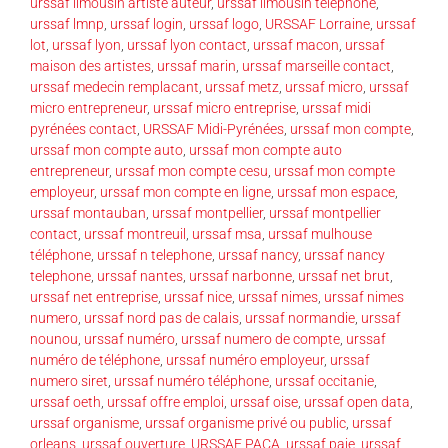
urssaf limousin artiste auteur
,
urssaf limousin téléphone
,
urssaf lmnp
,
urssaf login
,
urssaf logo
,
URSSAF Lorraine
,
urssaf
lot
,
urssaf lyon
,
urssaf lyon contact
,
urssaf macon
,
urssaf
maison des artistes
,
urssaf marin
,
urssaf marseille contact
,
urssaf medecin remplacant
,
urssaf metz
,
urssaf micro
,
urssaf
micro entrepreneur
,
urssaf micro entreprise
,
urssaf midi
pyrénées contact
,
URSSAF Midi-Pyrénées
,
urssaf mon compte
,
urssaf mon compte auto
,
urssaf mon compte auto
entrepreneur
,
urssaf mon compte cesu
,
urssaf mon compte
employeur
,
urssaf mon compte en ligne
,
urssaf mon espace
,
urssaf montauban
,
urssaf montpellier
,
urssaf montpellier
contact
,
urssaf montreuil
,
urssaf msa
,
urssaf mulhouse
téléphone
,
urssaf n telephone
,
urssaf nancy
,
urssaf nancy
telephone
,
urssaf nantes
,
urssaf narbonne
,
urssaf net brut
,
urssaf net entreprise
,
urssaf nice
,
urssaf nimes
,
urssaf nimes
numero
,
urssaf nord pas de calais
,
urssaf normandie
,
urssaf
nounou
,
urssaf numéro
,
urssaf numero de compte
,
urssaf
numéro de téléphone
,
urssaf numéro employeur
,
urssaf
numero siret
,
urssaf numéro téléphone
,
urssaf occitanie
,
urssaf oeth
,
urssaf offre emploi
,
urssaf oise
,
urssaf open data
,
urssaf organisme
,
urssaf organisme privé ou public
,
urssaf
orleans
,
urssaf ouverture
,
URSSAF PACA
,
urssaf paje
,
urssaf