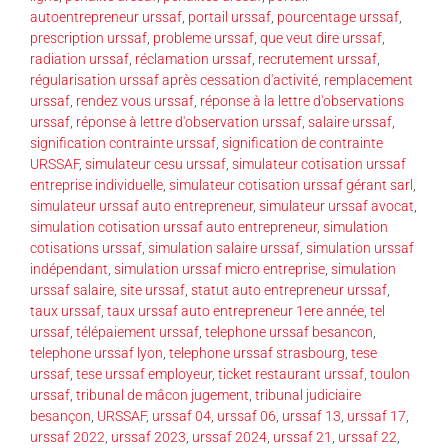
autoentrepreneur urssaf
,
portail urssaf
,
pourcentage urssaf
,
prescription urssaf
,
probleme urssaf
,
que veut dire urssaf
,
radiation urssaf
,
réclamation urssaf
,
recrutement urssaf
,
régularisation urssaf après cessation d'activité
,
remplacement
urssaf
,
rendez vous urssaf
,
réponse à la lettre d'observations
urssaf
,
réponse à lettre d'observation urssaf
,
salaire urssaf
,
signification contrainte urssaf
,
signification de contrainte
URSSAF
,
simulateur cesu urssaf
,
simulateur cotisation urssaf
entreprise individuelle
,
simulateur cotisation urssaf gérant sarl
,
simulateur urssaf auto entrepreneur
,
simulateur urssaf avocat
,
simulation cotisation urssaf auto entrepreneur
,
simulation
cotisations urssaf
,
simulation salaire urssaf
,
simulation urssaf
indépendant
,
simulation urssaf micro entreprise
,
simulation
urssaf salaire
,
site urssaf
,
statut auto entrepreneur urssaf
,
taux urssaf
,
taux urssaf auto entrepreneur 1ere année
,
tel
urssaf
,
télépaiement urssaf
,
telephone urssaf besancon
,
telephone urssaf lyon
,
telephone urssaf strasbourg
,
tese
urssaf
,
tese urssaf employeur
,
ticket restaurant urssaf
,
toulon
urssaf
,
tribunal de mâcon jugement
,
tribunal judiciaire
besançon
,
URSSAF
,
urssaf 04
,
urssaf 06
,
urssaf 13
,
urssaf 17
,
urssaf 2022
,
urssaf 2023
,
urssaf 2024
,
urssaf 21
,
urssaf 22
,