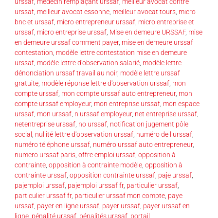
urssaf
,
médecin remplaçant urssaf
,
meilleur avocat contre
urssaf
,
meilleur avocat essonne
,
meilleur avocat tours
,
micro
bnc et urssaf
,
micro entrepreneur urssaf
,
micro entreprise et
urssaf
,
micro entreprise urssaf
,
Mise en demeure URSSAF
,
mise
en demeure urssaf comment payer
,
mise en demeure urssaf
contestation
,
modèle lettre contestation mise en demeure
urssaf
,
modèle lettre d'observation salarié
,
modèle lettre
dénonciation urssaf travail au noir
,
modèle lettre urssaf
gratuite
,
modèle réponse lettre d'observation urssaf
,
mon
compte urssaf
,
mon compte urssaf auto entrepreneur
,
mon
compte urssaf employeur
,
mon entreprise urssaf
,
mon espace
urssaf
,
mon urssaf
,
n urssaf employeur
,
net entreprise urssaf
,
netentreprise urssaf
,
no urssaf
,
notification jugement pôle
social
,
nullité lettre d'observation urssaf
,
numéro de l urssaf
,
numéro téléphone urssaf
,
numéro urssaf auto entrepreneur
,
numero urssaf paris
,
offre emploi urssaf
,
opposition à
contrainte
,
opposition à contrainte modèle
,
opposition à
contrainte urssaf
,
opposition contrainte urssaf
,
paje urssaf
,
pajemploi urssaf
,
pajemploi urssaf fr
,
particulier urssaf
,
particulier urssaf fr
,
particulier urssaf mon compte
,
paye
urssaf
,
payer en ligne urssaf
,
payer urssaf
,
payer urssaf en
ligne
,
pénalité urssaf
,
pénalités urssaf
,
portail