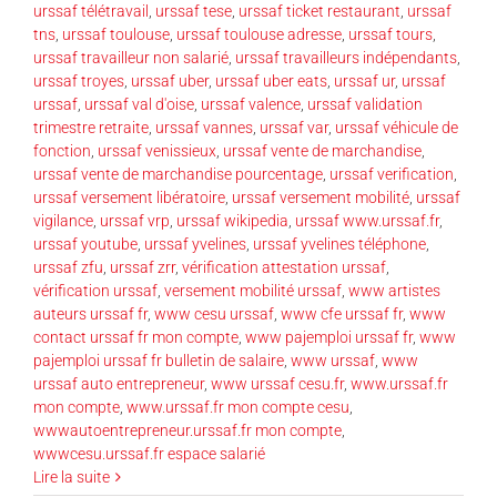
urssaf télétravail
,
urssaf tese
,
urssaf ticket restaurant
,
urssaf
tns
,
urssaf toulouse
,
urssaf toulouse adresse
,
urssaf tours
,
urssaf travailleur non salarié
,
urssaf travailleurs indépendants
,
urssaf troyes
,
urssaf uber
,
urssaf uber eats
,
urssaf ur
,
urssaf
urssaf
,
urssaf val d'oise
,
urssaf valence
,
urssaf validation
trimestre retraite
,
urssaf vannes
,
urssaf var
,
urssaf véhicule de
fonction
,
urssaf venissieux
,
urssaf vente de marchandise
,
urssaf vente de marchandise pourcentage
,
urssaf verification
,
urssaf versement libératoire
,
urssaf versement mobilité
,
urssaf
vigilance
,
urssaf vrp
,
urssaf wikipedia
,
urssaf www.urssaf.fr
,
urssaf youtube
,
urssaf yvelines
,
urssaf yvelines téléphone
,
urssaf zfu
,
urssaf zrr
,
vérification attestation urssaf
,
vérification urssaf
,
versement mobilité urssaf
,
www artistes
auteurs urssaf fr
,
www cesu urssaf
,
www cfe urssaf fr
,
www
contact urssaf fr mon compte
,
www pajemploi urssaf fr
,
www
pajemploi urssaf fr bulletin de salaire
,
www urssaf
,
www
urssaf auto entrepreneur
,
www urssaf cesu.fr
,
www.urssaf.fr
mon compte
,
www.urssaf.fr mon compte cesu
,
wwwautoentrepreneur.urssaf.fr mon compte
,
wwwcesu.urssaf.fr espace salarié
Lire la suite