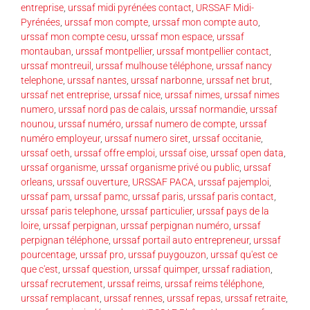
entreprise
,
urssaf midi pyrénées contact
,
URSSAF Midi-
Pyrénées
,
urssaf mon compte
,
urssaf mon compte auto
,
urssaf mon compte cesu
,
urssaf mon espace
,
urssaf
montauban
,
urssaf montpellier
,
urssaf montpellier contact
,
urssaf montreuil
,
urssaf mulhouse téléphone
,
urssaf nancy
telephone
,
urssaf nantes
,
urssaf narbonne
,
urssaf net brut
,
urssaf net entreprise
,
urssaf nice
,
urssaf nimes
,
urssaf nimes
numero
,
urssaf nord pas de calais
,
urssaf normandie
,
urssaf
nounou
,
urssaf numéro
,
urssaf numero de compte
,
urssaf
numéro employeur
,
urssaf numero siret
,
urssaf occitanie
,
urssaf oeth
,
urssaf offre emploi
,
urssaf oise
,
urssaf open data
,
urssaf organisme
,
urssaf organisme privé ou public
,
urssaf
orleans
,
urssaf ouverture
,
URSSAF PACA
,
urssaf pajemploi
,
urssaf pam
,
urssaf pamc
,
urssaf paris
,
urssaf paris contact
,
urssaf paris telephone
,
urssaf particulier
,
urssaf pays de la
loire
,
urssaf perpignan
,
urssaf perpignan numéro
,
urssaf
perpignan téléphone
,
urssaf portail auto entrepreneur
,
urssaf
pourcentage
,
urssaf pro
,
urssaf puygouzon
,
urssaf qu'est ce
que c'est
,
urssaf question
,
urssaf quimper
,
urssaf radiation
,
urssaf recrutement
,
urssaf reims
,
urssaf reims téléphone
,
urssaf remplacant
,
urssaf rennes
,
urssaf repas
,
urssaf retraite
,