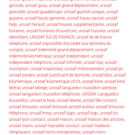
gironde
,
urssaf gouv
,
urssaf grand déplacement
,
urssaf
grenoble
,
urssaf guadeloupe
,
urssaf guichet unique
,
urssaf
guyane
,
urssaf haute garonne
,
urssaf haute savoie
,
urssaf
help
,
urssaf herault
,
urssaf heures supplémentaires
,
urssaf
horaires
,
urssaf horaires d'ouverture
,
urssaf huissier
,
urssaf
identifiant
,
URSSAF ÎLE DE FRANCE
,
urssaf ile de france
telephone
,
urssaf impossible d'accéder aux données du
compte
,
urssaf indemnité grand déplacement
,
urssaf
indemnité kilométrique
,
urssaf indépendant
,
urssaf
independant telephone
,
urssaf infirmier
,
urssaf inpi
,
urssaf
inscription
,
urssaf inspecteur
,
urssaf intéressement
,
urssaf jei
,
urssaf joindre
,
urssaf justificatif de domicile
,
urssaf kbis
,
urssaf
kilometrique
,
urssaf kilometrique 2023
,
urssaf kiné
,
urssaf kiné
libéral
,
urssaf labege
,
urssaf languedoc roussillon adresse
,
urssaf languedoc roussillon téléphone
,
URSSAF Languedoc-
Roussillon
,
urssaf le tese
,
urssaf liberal
,
urssaf lille contact
,
urssaf limousin
,
urssaf limousin artiste auteur
,
urssaf limousin
téléphone
,
urssaf lmnp
,
urssaf login
,
urssaf logo
,
urssaf lot
,
urssaf lyon contact
,
urssaf macon
,
urssaf maison des artistes
,
urssaf marin
,
urssaf marseille contact
,
urssaf medecin
remplacant
,
urssaf micro entrepreneur
,
urssaf micro