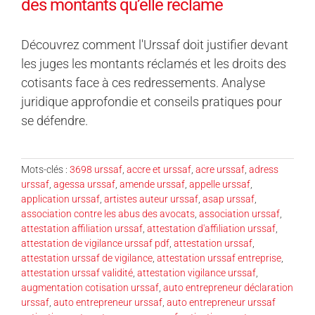
des montants qu’elle réclame
Découvrez comment l'Urssaf doit justifier devant
les juges les montants réclamés et les droits des
cotisants face à ces redressements. Analyse
juridique approfondie et conseils pratiques pour
se défendre.
Mots-clés :
3698 urssaf
,
accre et urssaf
,
acre urssaf
,
adress
urssaf
,
agessa urssaf
,
amende urssaf
,
appelle urssaf
,
application urssaf
,
artistes auteur urssaf
,
asap urssaf
,
association contre les abus des avocats
,
association urssaf
,
attestation affiliation urssaf
,
attestation d'affiliation urssaf
,
attestation de vigilance urssaf pdf
,
attestation urssaf
,
attestation urssaf de vigilance
,
attestation urssaf entreprise
,
attestation urssaf validité
,
attestation vigilance urssaf
,
augmentation cotisation urssaf
,
auto entrepreneur déclaration
urssaf
,
auto entrepreneur urssaf
,
auto entrepreneur urssaf