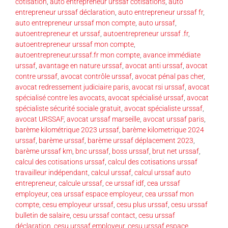
cotisation
,
auto entrepreneur urssaf cotisations
,
auto
entrepreneur urssaf déclaration
,
auto entrepreneur urssaf fr
,
auto entrepreneur urssaf mon compte
,
auto urssaf
,
autoentrepreneur et urssaf
,
autoentrepreneur urssaf .fr
,
autoentrepreneur urssaf mon compte
,
autoentrepreneur.urssaf.fr mon compte
,
avance immédiate
urssaf
,
avantage en nature urssaf
,
avocat anti urssaf
,
avocat
contre urssaf
,
avocat contrôle urssaf
,
avocat pénal pas cher
,
avocat redressement judiciaire paris
,
avocat rsi urssaf
,
avocat
spécialisé contre les avocats
,
avocat spécialisé urssaf
,
avocat
spécialiste sécurité sociale gratuit
,
avocat spécialiste urssaf
,
avocat URSSAF
,
avocat urssaf marseille
,
avocat urssaf paris
,
barème kilométrique 2023 urssaf
,
barème kilometrique 2024
urssaf
,
barème urssaf
,
barème urssaf déplacement 2023
,
barème urssaf km
,
bnc urssaf
,
boss urssaf
,
brut net urssaf
,
calcul des cotisations urssaf
,
calcul des cotisations urssaf
travailleur indépendant
,
calcul urssaf
,
calcul urssaf auto
entrepreneur
,
calcule urssaf
,
ce urssaf idf
,
cea urssaf
employeur
,
cea urssaf espace employeur
,
cea urssaf mon
compte
,
cesu employeur urssaf
,
cesu plus urssaf
,
cesu urssaf
bulletin de salaire
,
cesu urssaf contact
,
cesu urssaf
déclaration
,
cesu urssaf employeur
,
cesu urssaf espace