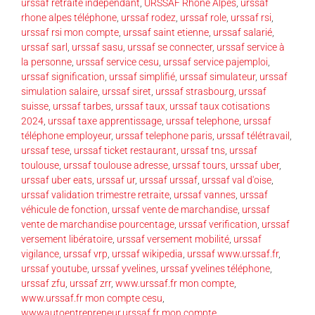
urssaf retraite indépendant
,
URSSAF Rhône Alpes
,
urssaf
rhone alpes téléphone
,
urssaf rodez
,
urssaf role
,
urssaf rsi
,
urssaf rsi mon compte
,
urssaf saint etienne
,
urssaf salarié
,
urssaf sarl
,
urssaf sasu
,
urssaf se connecter
,
urssaf service à
la personne
,
urssaf service cesu
,
urssaf service pajemploi
,
urssaf signification
,
urssaf simplifié
,
urssaf simulateur
,
urssaf
simulation salaire
,
urssaf siret
,
urssaf strasbourg
,
urssaf
suisse
,
urssaf tarbes
,
urssaf taux
,
urssaf taux cotisations
2024
,
urssaf taxe apprentissage
,
urssaf telephone
,
urssaf
téléphone employeur
,
urssaf telephone paris
,
urssaf télétravail
,
urssaf tese
,
urssaf ticket restaurant
,
urssaf tns
,
urssaf
toulouse
,
urssaf toulouse adresse
,
urssaf tours
,
urssaf uber
,
urssaf uber eats
,
urssaf ur
,
urssaf urssaf
,
urssaf val d'oise
,
urssaf validation trimestre retraite
,
urssaf vannes
,
urssaf
véhicule de fonction
,
urssaf vente de marchandise
,
urssaf
vente de marchandise pourcentage
,
urssaf verification
,
urssaf
versement libératoire
,
urssaf versement mobilité
,
urssaf
vigilance
,
urssaf vrp
,
urssaf wikipedia
,
urssaf www.urssaf.fr
,
urssaf youtube
,
urssaf yvelines
,
urssaf yvelines téléphone
,
urssaf zfu
,
urssaf zrr
,
www.urssaf.fr mon compte
,
www.urssaf.fr mon compte cesu
,
wwwautoentrepreneur.urssaf.fr mon compte
,