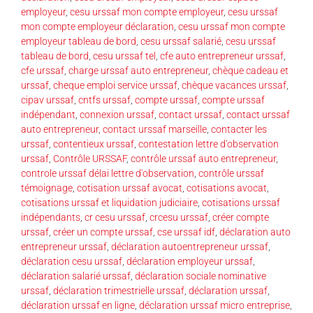
employeur
,
cesu urssaf mon compte employeur
,
cesu urssaf
mon compte employeur déclaration
,
cesu urssaf mon compte
employeur tableau de bord
,
cesu urssaf salarié
,
cesu urssaf
tableau de bord
,
cesu urssaf tel
,
cfe auto entrepreneur urssaf
,
cfe urssaf
,
charge urssaf auto entrepreneur
,
chèque cadeau et
urssaf
,
cheque emploi service urssaf
,
chèque vacances urssaf
,
cipav urssaf
,
cntfs urssaf
,
compte urssaf
,
compte urssaf
indépendant
,
connexion urssaf
,
contact urssaf
,
contact urssaf
auto entrepreneur
,
contact urssaf marseille
,
contacter les
urssaf
,
contentieux urssaf
,
contestation lettre d'observation
urssaf
,
Contrôle URSSAF
,
contrôle urssaf auto entrepreneur
,
controle urssaf délai lettre d'observation
,
contrôle urssaf
témoignage
,
cotisation urssaf avocat
,
cotisations avocat
,
cotisations urssaf et liquidation judiciaire
,
cotisations urssaf
indépendants
,
cr cesu urssaf
,
crcesu urssaf
,
créer compte
urssaf
,
créer un compte urssaf
,
cse urssaf idf
,
déclaration auto
entrepreneur urssaf
,
déclaration autoentrepreneur urssaf
,
déclaration cesu urssaf
,
déclaration employeur urssaf
,
déclaration salarié urssaf
,
déclaration sociale nominative
urssaf
,
déclaration trimestrielle urssaf
,
déclaration urssaf
,
déclaration urssaf en ligne
,
déclaration urssaf micro entreprise
,