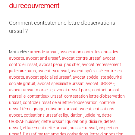
du recouvrement
Comment contester une lettre d'observations
urssaf ?
Mots-clés :
amende urssaf
,
association contre les abus des
avocats
,
avocat anti urssaf
,
avocat contre urssaf
,
avocat
contrôle urssaf
,
avocat pénal pas cher
,
avocat redressement
judiciaire paris
,
avocat rsi urssaf
,
avocat spécialisé contre les
avocats
,
avocat spécialisé urssaf
,
avocat spécialiste sécurité
sociale gratuit
,
avocat spécialiste urssaf
,
avocat URSSAF
,
avocat urssaf marseille
,
avocat urssaf paris
,
contact urssaf
marseille
,
contentieux urssaf
,
contestation lettre d'observation
urssaf
,
controle urssaf délai lettre d'observation
,
contrôle
urssaf témoignage
,
cotisation urssaf avocat
,
cotisations
avocat
,
cotisations urssaf et liquidation judiciaire
,
dette
URSSAF huissier
,
dette urssaf liquidation judiciaire
,
dettes
urssaf
,
effacement dette urssaf
,
huissier urssaf
,
inspection
urssaf
,
l'urssaf me reclame des cotisations
,
lettre d opposition
,