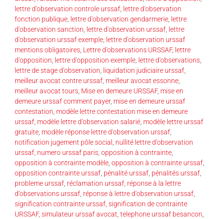
lettre d'observation controle urssaf
,
lettre d'observation
fonction publique
,
lettre d'observation gendarmerie
,
lettre
d'observation sanction
,
lettre d'observation urssaf
,
lettre
d'observation urssaf exemple
,
lettre d'observation urssaf
mentions obligatoires
,
Lettre d'observations URSSAF
,
lettre
d'opposition
,
lettre d'opposition exemple
,
lettre d'observations
,
lettre de stage d'observation
,
liquidation judiciaire urssaf
,
meilleur avocat contre urssaf
,
meilleur avocat essonne
,
meilleur avocat tours
,
Mise en demeure URSSAF
,
mise en
demeure urssaf comment payer
,
mise en demeure urssaf
contestation
,
modèle lettre contestation mise en demeure
urssaf
,
modèle lettre d'observation salarié
,
modèle lettre urssaf
gratuite
,
modèle réponse lettre d'observation urssaf
,
notification jugement pôle social
,
nullité lettre d'observation
urssaf
,
numero urssaf paris
,
opposition à contrainte
,
opposition à contrainte modèle
,
opposition à contrainte urssaf
,
opposition contrainte urssaf
,
pénalité urssaf
,
pénalités urssaf
,
probleme urssaf
,
réclamation urssaf
,
réponse à la lettre
d'observations urssaf
,
réponse à lettre d'observation urssaf
,
signification contrainte urssaf
,
signification de contrainte
URSSAF
,
simulateur urssaf avocat
,
telephone urssaf besancon
,