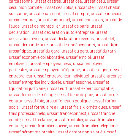
carcassonne
,
urssaf castres
,
urssaf cea
,
urssaf cesu
,
urssaf
cesu mon compte
,
urssaf cesu plus
,
urssaf cfe
,
urssaf chalon
sur saone
,
urssaf chaumont
,
urssaf compte
,
urssaf connexion
,
urssaf contact
,
urssaf contact tel
,
urssaf cotisation
,
urssaf de
l'aude
,
urssaf de montpellier
,
urssaf de paris
,
urssaf
declaration
,
urssaf declaration auto entreprise
,
urssaf
declaration revenu
,
urssaf déclaration revenus
,
urssaf def
,
urssaf demande acre
,
urssaf des indépendants
,
urssaf dijon
,
urssaf dpae
,
urssaf du gard
,
urssaf du gers
,
urssaf du tarn
,
urssaf economie collaborative
,
urssaf emploi
,
urssaf
employeur
,
urssaf employeur cesu
,
urssaf employeur
particulier
,
urssaf employeur téléphone
,
urssaf en ligne
,
urssaf
entrepreneur
,
urssaf entrepreneur individuel
,
urssaf entreprise
,
urssaf entreprise individuelle
,
urssaf essonne
,
urssaf et
liquidation judiciaire
,
urssaf eurl
,
urssaf expert comptable
,
urssaf femme de ménage
,
urssaf fiche de paie
,
urssaf fin de
contrat
,
urssaf foix
,
urssaf fonction publique
,
urssaf forfait
social
,
urssaf formulaire a1
,
urssaf frais kilométriques
,
urssaf
frais professionnels
,
urssaf franceconnect
,
urssaf franche
comté
,
urssaf freelance
,
urssaf frontalier
,
urssaf frontalier
contact
,
urssaf frontalier suisse
,
urssaf frontalier téléphone
,
urssaf gérant majoritaire
,
urssaf gerant non salarié
,
urssaf