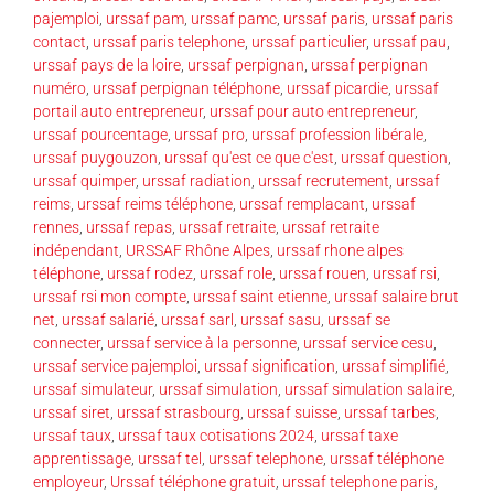
pajemploi
,
urssaf pam
,
urssaf pamc
,
urssaf paris
,
urssaf paris
contact
,
urssaf paris telephone
,
urssaf particulier
,
urssaf pau
,
urssaf pays de la loire
,
urssaf perpignan
,
urssaf perpignan
numéro
,
urssaf perpignan téléphone
,
urssaf picardie
,
urssaf
portail auto entrepreneur
,
urssaf pour auto entrepreneur
,
urssaf pourcentage
,
urssaf pro
,
urssaf profession libérale
,
urssaf puygouzon
,
urssaf qu'est ce que c'est
,
urssaf question
,
urssaf quimper
,
urssaf radiation
,
urssaf recrutement
,
urssaf
reims
,
urssaf reims téléphone
,
urssaf remplacant
,
urssaf
rennes
,
urssaf repas
,
urssaf retraite
,
urssaf retraite
indépendant
,
URSSAF Rhône Alpes
,
urssaf rhone alpes
téléphone
,
urssaf rodez
,
urssaf role
,
urssaf rouen
,
urssaf rsi
,
urssaf rsi mon compte
,
urssaf saint etienne
,
urssaf salaire brut
net
,
urssaf salarié
,
urssaf sarl
,
urssaf sasu
,
urssaf se
connecter
,
urssaf service à la personne
,
urssaf service cesu
,
urssaf service pajemploi
,
urssaf signification
,
urssaf simplifié
,
urssaf simulateur
,
urssaf simulation
,
urssaf simulation salaire
,
urssaf siret
,
urssaf strasbourg
,
urssaf suisse
,
urssaf tarbes
,
urssaf taux
,
urssaf taux cotisations 2024
,
urssaf taxe
apprentissage
,
urssaf tel
,
urssaf telephone
,
urssaf téléphone
employeur
,
Urssaf téléphone gratuit
,
urssaf telephone paris
,