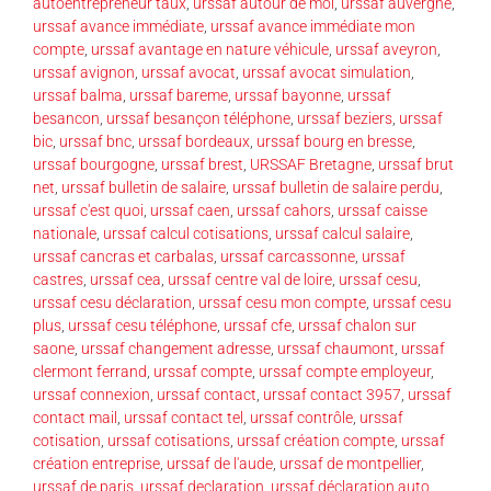
autoentrepreneur taux
,
urssaf autour de moi
,
urssaf auvergne
,
urssaf avance immédiate
,
urssaf avance immédiate mon
compte
,
urssaf avantage en nature véhicule
,
urssaf aveyron
,
urssaf avignon
,
urssaf avocat
,
urssaf avocat simulation
,
urssaf balma
,
urssaf bareme
,
urssaf bayonne
,
urssaf
besancon
,
urssaf besançon téléphone
,
urssaf beziers
,
urssaf
bic
,
urssaf bnc
,
urssaf bordeaux
,
urssaf bourg en bresse
,
urssaf bourgogne
,
urssaf brest
,
URSSAF Bretagne
,
urssaf brut
net
,
urssaf bulletin de salaire
,
urssaf bulletin de salaire perdu
,
urssaf c'est quoi
,
urssaf caen
,
urssaf cahors
,
urssaf caisse
nationale
,
urssaf calcul cotisations
,
urssaf calcul salaire
,
urssaf cancras et carbalas
,
urssaf carcassonne
,
urssaf
castres
,
urssaf cea
,
urssaf centre val de loire
,
urssaf cesu
,
urssaf cesu déclaration
,
urssaf cesu mon compte
,
urssaf cesu
plus
,
urssaf cesu téléphone
,
urssaf cfe
,
urssaf chalon sur
saone
,
urssaf changement adresse
,
urssaf chaumont
,
urssaf
clermont ferrand
,
urssaf compte
,
urssaf compte employeur
,
urssaf connexion
,
urssaf contact
,
urssaf contact 3957
,
urssaf
contact mail
,
urssaf contact tel
,
urssaf contrôle
,
urssaf
cotisation
,
urssaf cotisations
,
urssaf création compte
,
urssaf
création entreprise
,
urssaf de l'aude
,
urssaf de montpellier
,
urssaf de paris
,
urssaf declaration
,
urssaf déclaration auto