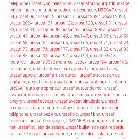
telephone urssaf lyon
,
telephone urssaf strasbourg
,
tribunal de
mâcon jugement
,
tribunal judiciaire besançon
,
URSSAF
,
urssaf
04
,
urssaf 06
,
urssaf 13
,
urssaf 17
,
urssaf 2022
,
urssaf 2023
,
urssaf 2024
,
urssaf 21
,
urssaf 22
,
urssaf 28
,
urssaf 31
,
urssaf
33
,
urssaf 34
,
urssaf 3698
,
urssaf 37
,
urssaf 3957
,
urssaf 41
,
urssaf 43
,
urssaf 44
,
urssaf 45
,
urssaf 47
,
urssaf 56
,
urssaf 59
,
urssaf 63
,
urssaf 64
,
urssaf 65
,
urssaf 66
,
urssaf 71
,
urssaf 74
,
urssaf 75
,
urssaf 76
,
urssaf 77
,
urssaf 78
,
urssaf 82
,
urssaf 83
,
urssaf 87
,
urssaf 91
,
urssaf 92
,
urssaf 93
,
urssaf 93518
montreuil
,
urssaf 93518 montreuil cedex
,
urssaf 94
,
urssaf 95
,
urssaf acre
,
urssaf adresse paris
,
urssaf albi
,
urssaf ales
,
urssaf appeler
,
urssaf artiste auteur
,
urssaf attestation de
vigilance
,
urssaf auch
,
urssaf aude
,
urssaf auteur
,
urssaf auto
,
URSSAF auto entrepreneur
,
urssaf autour de moi
,
urssaf
avance immédiate
,
urssaf avantage en nature véhicule
,
urssaf
aveyron
,
urssaf avocat
,
urssaf avocat simulation
,
urssaf
balma
,
urssaf bareme
,
urssaf besancon
,
urssaf besançon
téléphone
,
urssaf beziers
,
urssaf bic
,
urssaf bnc
,
urssaf
bordeaux
,
urssaf bourgogne
,
URSSAF Bretagne
,
urssaf brut
net
,
urssaf bulletin de salaire
,
urssaf bulletin de salaire perdu
,
urssaf c'est quoi
,
urssaf cahors
,
urssaf calcul salaire
,
urssaf